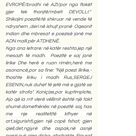
EVROPË/brodhi në AZI/por nga flokët 
gjer tek thonjtë/mbeti DEVOLLI:"  
Shikojini poezitë:të shkruar në vende të 
ndryshem ,deri në ishujt pranë  Oqeanit 
Indian dhe mbresat e poezisë janë me 
ADN malli për ATDHENË.
Nga ana letrare: në katër reshta.jep një 
mesazh të madh.  Poezitë e saj janë 
lirike Dhe herë e ruan rimën,herë me 
asonancë,por sa fine: "Një poezi ilirike,-
thoshte liriku i madh Rus,SERGEJ 
ESENIN,nuk duhet të jetë më e gjatë se 
katër strofa". Koniçize,por kuptimplote, 
Ajo që ia rrit vlerë vëllimit është një fakt 
shumë domethënës: në poezitë  saj, has 
me nje realitet(të kthyer në 
art,sigurisht).gjen një copë fshat; gjen 
qiell,det,ngjyrë dhe aspak,në asnjë 
poezi nuk gjen diçka  abstrakte. Figurat 