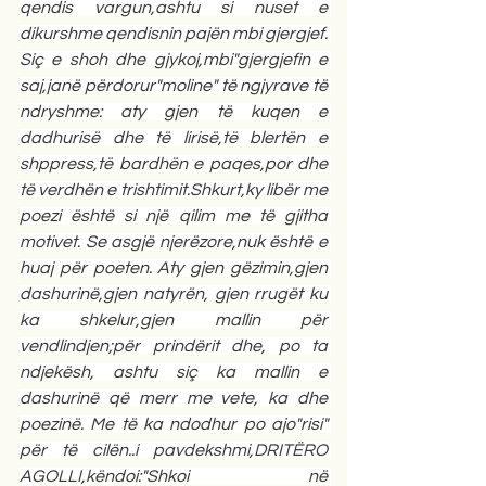
qendis vargun,ashtu si nuset e 
dikurshme qendisnin pajën mbi gjergjef. 
Siç e shoh dhe gjykoj,mbi"gjergjefin e 
saj,janë përdorur"moline" të ngjyrave të 
ndryshme: aty gjen të kuqen e 
dadhurisë dhe të lirisë,të blertën e 
shppress,të bardhën e paqes,por dhe 
të verdhën e trishtimit.Shkurt,ky libër me 
poezi është si një qilim me të gjitha 
motivet. Se asgjë njerëzore,nuk është e 
huaj për poeten. Aty gjen gëzimin,gjen 
dashurinë,gjen natyrën, gjen rrugët ku 
ka shkelur,gjen mallin për 
vendlindjen;për prindërit dhe, po ta 
ndjekësh, ashtu siç ka mallin e 
dashurinë që merr me vete, ka dhe 
poezinë. Me të ka ndodhur po ajo"risi" 
për të cilën..i pavdekshmi,DRITËRO 
AGOLLI,këndoi:"Shkoi në 