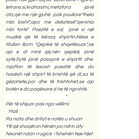
letrare,si,krahasimi,metafora janë 
ato,që me një gjuhë  pak poullore"thela 
mbi bisht",apo me deliatesë"qershia 
mbi tortë". Poezitë e saj  janë si një 
muzikë që të kënaq shpirtin.Nëse e 
titullon librin "Qepikë të shqetësuar",se 
ajo e di mirë që,nën qepikë, janë 
sytë.Sytë janë pasqyrë e shpirtit dhe  
mjafton të lexosh poezitë dhe do 
hasësh një shpirt të brishtë që di,sa të 
gëzohete,por dhe të trishtohet,se ajo 
botën e do paqësore d he të ngrohtë.
                                                                *
Për të shijuar pak nga vëllimi:
   Mall
Ra nata dhe dritat e natës u shuan
Ylli që shoqëron hënën po ndrin aty
Neonët ndan rrugice  i fshehën teje hijet