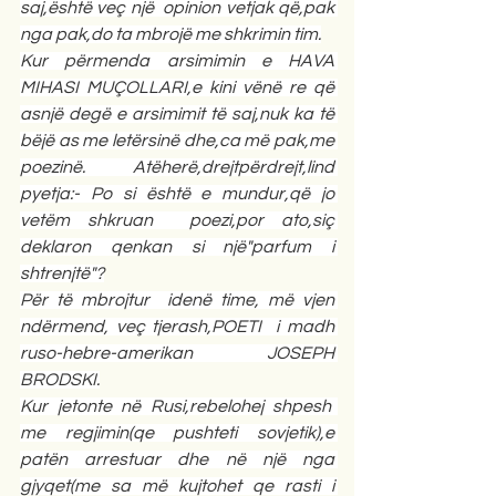
saj,është veç një  opinion vetjak që,pak 
nga pak,do ta mbrojë me shkrimin tim.
Kur përmenda arsimimin e HAVA 
MIHASI MUÇOLLARI,e kini vënë re që 
asnjë degë e arsimimit të saj,nuk ka të 
bëjë as me letërsinë dhe,ca më pak,me 
poezinë. Atëherë,drejtpërdrejt,lind 
pyetja:- Po si është e mundur,që jo 
vetëm shkruan  poezi,por ato,siç 
deklaron qenkan si një"parfum i 
shtrenjtë"?
Për të mbrojtur  idenë time, më vjen 
ndërmend, veç tjerash,POETI  i madh 
ruso-hebre-amerikan JOSEPH 
BRODSKI.
Kur jetonte në Rusi,rebelohej shpesh  
me regjimin(qe pushteti sovjetik),e 
patën arrestuar dhe në një nga 
gjyqet(me sa më kujtohet qe rasti i 