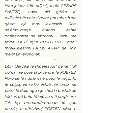
kam jetuar këtë ndjesi),-thotë CEZARE 
PAVEZE,- ndjen një gëzim të 
dyfishtë:për vete si autor,por mbush me 
gëzim një mori lexuesish. Dhe  
së,fundi,meqë autorja është 
profesioniste në ekonomi, i kemi me 
fakte POETË si,MITRUSH KUTELI apo i 
mrekullueshmi FATOS ARAPI që vinin 
me arsim ekonomik.
                                                                 *
Libri "Qerpikë të shqetësuar" që në titull 
pohon një botë shpirtërore të POETES. 
Para se të ndalem në poezi të veçanta 
të saj,siç vë re,kjo është një tumb me 
poezi të dala nga një shpirt i brishtë,që 
kërkon që bota të jetë sa më paqësore. 
Tek hyj brendapërbrenda të çdo 
poezie, e përfytyroj POETEN sikur e 