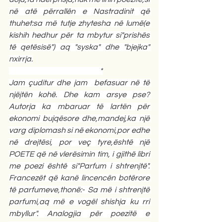
në atë përrallën e Nastradinit që 
thuhet:sa më tutje zhytesha në lumë(e 
kishih hedhur për ta mbytur si"prishës 
të qetësisë") aq "syska" dhe "bjejka" 
nxirrja.
                                                             *
Jam çuditur dhe jam  befasuar në të 
njëjtën kohë. Dhe kam arsye pse? 
Autorja ka mbaruar të lartën për 
ekonomi bujqësore dhe,mandej,ka një 
varg diplomash si në ekonomi,por edhe 
në drejtësi, por veç tyre,është një 
POETE që në vlerësimin tim, i gjithë libri 
me poezi është si"Parfum i shtrenjtë". 
Francezët që kanë lincencën botërore 
të parfumeve,thonë:- Sa më i shtrenjtë 
parfumi,aq më e vogël shishja ku rri 
mbyllur". Analogjia për poezitë e 