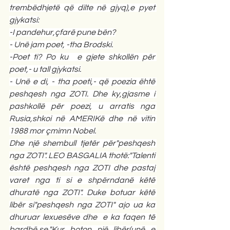
trembëdhjetë që dilte në gjyq),e pyet 
gjykatsi:
-I pandehur,çfarë pune bën?
- Unë jam poet, -tha Brodski.
-Poet ti? Po ku  e gjete shkollën për 
poet,- u tall gjykatsi.
- Unë e di, - tha poeti,- që poezia ëhtë 
peshqesh nga ZOTI. Dhe ky,gjasme i 
pashkollë për poezi, u arratis nga 
Rusia,shkoi në AMERIKë dhe në vitin 
1988 mor çmimn Nobel.
Dhe një shembull tjetër për"peshqesh 
nga ZOTI". LEO BASGALIA thotë:"Talenti 
është peshqesh nga ZOTI dhe pastaj 
varet nga ti si e shpërndanë këtë 
dhuratë nga ZOTI". Duke botuar këtë 
libër si"peshqesh nga ZOTI" ajo ua ka 
dhuruar lexuesëve dhe  e ka faqen të 
bardhë,se,"Kur boton një libër(unë e 