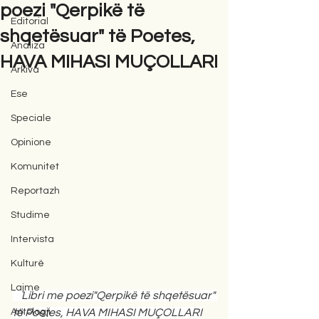
poezi "Qerpikë të
Editorial
shqetësuar" të Poetes,
Analiza
HAVA MIHASI MUÇOLLARI
Arkiva
Ese
Speciale
Opinione
Komunitet
Reportazh
Studime
Intervista
Kulturë
Lajme
   Libri me poezi"Qerpikë të shqetësuar" 
Antologji
të Poetes, HAVA MIHASI MUÇOLLARI