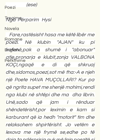
                      (ese)
Poezi
Tregime
Nga  Përparim   Hysi
Novela
   Fare,rastësisht hasa me këtë libër me 
Romane
poezi. Në klubin "AJAN" ku pi 
kafenë,pak a shumë i "abonuar" 
English
atje,pronarja e klubit,zonja VALBONA 
Përkthime
KOÇI,ngaqë e di që shkruaj 
dhe,sidomos,poezi,sot më tha:-A e njeh 
një Poete HAVA MUÇOLLARI? Kur pa 
që ngrita supet me shenjë mohimi,rendi 
nga klubi në shtëpi dhe ma  dha librin. 
Unë,sado që jam i rënduar 
shëndetërisht,por leximin e kam si 
karburant që ia hedh "motorit" tim dhe 
relaksohem shpirtërisht. Jo vetëm e 
lexova me një frymë se,edhe po të 
doja,ta ndërprisja,nuk më linin poezitë,si 