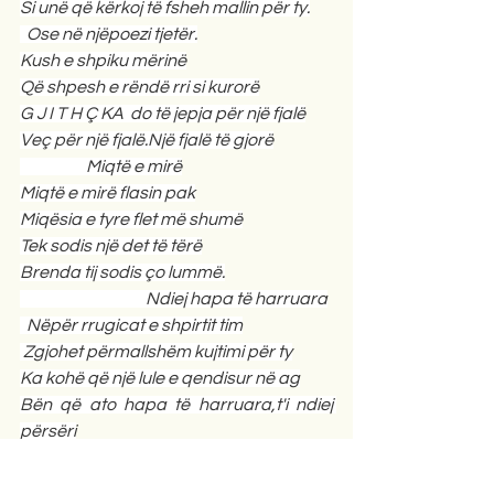
Si unë që kërkoj të fsheh mallin për ty.
  Ose në njëpoezi tjetër.
Kush e shpiku mërinë
Që shpesh e rëndë rri si kurorë
G J I T H Ç KA  do të jepja për një fjalë
Veç për një fjalë.Një fjalë të gjorë
                    Miqtë e mirë
Miqtë e mirë flasin pak
Miqësia e tyre flet më shumë
Tek sodis një det të tërë
Brenda tij sodis ço lummë.
                                      Ndiej hapa të harruara
  Nëpër rrugicat e shpirtit tim
 Zgjohet përmallshëm kujtimi për ty
Ka kohë që një lule e qendisur në ag
Bën që ato hapa të harruara,t'i ndiej 
përsëri
                              Pulsi i dhimbjes
Bie përmallshhëm telefoni