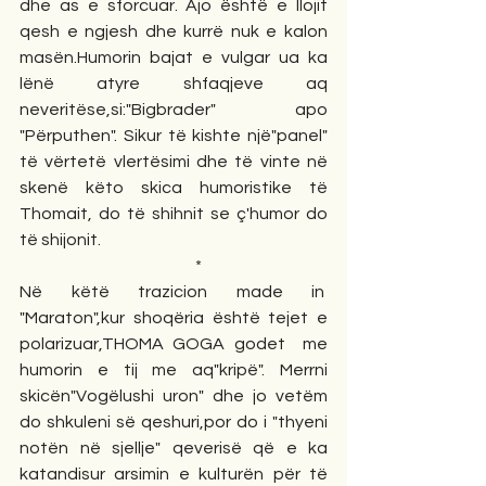
dhe as e sforcuar. Ajo është e llojit 
qesh e ngjesh dhe kurrë nuk e kalon 
masën.Humorin bajat e vulgar ua ka 
lënë atyre shfaqjeve aq 
neveritëse,si:"Bigbrader" apo 
"Përputhen". Sikur të kishte një"panel" 
të vërtetë vlertësimi dhe të vinte në 
skenë këto skica humoristike të 
Thomait, do të shihnit se ç'humor do 
të shijonit.
  *
Në këtë trazicion made in  
"Maraton",kur shoqëria është tejet e 
polarizuar,THOMA GOGA godet  me 
humorin e tij me aq"kripë". Merrni 
skicën"Vogëlushi uron" dhe jo vetëm 
do shkuleni së qeshuri,por do i "thyeni 
notën në sjellje" qeverisë që e ka 
katandisur arsimin e kulturën për të 