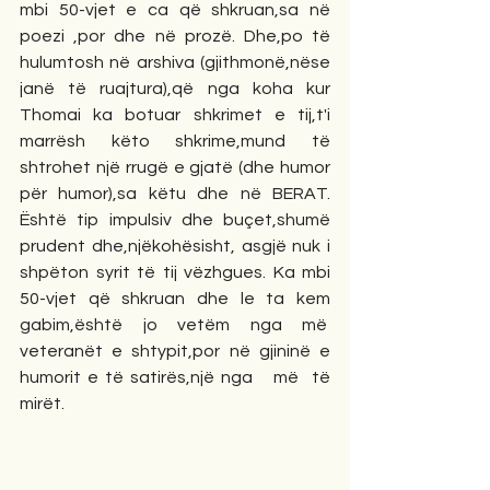
mbi 50-vjet e ca që shkruan,sa në 
poezi ,por dhe në prozë. Dhe,po të 
hulumtosh në arshiva (gjithmonë,nëse 
janë të ruajtura),që nga koha kur 
Thomai ka botuar shkrimet e tij,t'i 
marrësh këto shkrime,mund të 
shtrohet një rrugë e gjatë (dhe humor 
për humor),sa këtu dhe në BERAT. 
Është tip impulsiv dhe buçet,shumë 
prudent dhe,njëkohësisht, asgjë nuk i 
shpëton syrit të tij vëzhgues. Ka mbi 
50-vjet që shkruan dhe le ta kem 
gabim,është jo vetëm nga më  
veteranët e shtypit,por në gjininë e 
humorit e të satirës,një nga   më  të 
mirët.