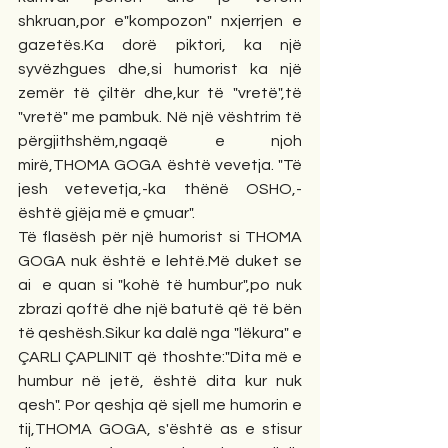
shkruan,por e"kompozon" nxjerrjen e 
gazetës.Ka dorë piktori, ka një 
syvëzhgues dhe,si humorist ka një 
zemër të çiltër dhe,kur të "vretë",të 
"vretë" me pambuk. Në një vështrim të 
përgjithshëm,ngaqë e njoh 
mirë,THOMA GOGA është vevetja. "Të 
jesh vetevetja,-ka thënë OSHO,- 
është gjëja më e çmuar".
Të flasësh për një humorist si THOMA 
GOGA nuk është e lehtë.Më duket se 
ai  e quan si "kohë të humbur",po nuk 
zbrazi qoftë dhe një batutë që të bën 
të qeshësh.Sikur ka dalë nga "lëkura" e 
ÇARLI ÇAPLINIT që thoshte:"Dita më e 
humbur në jetë, është dita kur nuk 
qesh". Por qeshja që sjell me humorin e 
tij,THOMA GOGA, s'është as e stisur 