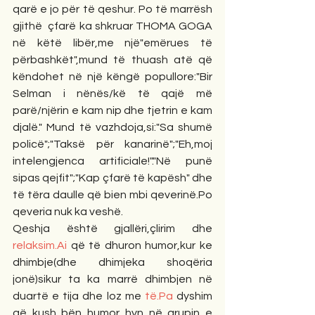
qarë e jo për të qeshur. Po të marrësh 
gjithë  çfarë ka shkruar THOMA GOGA 
në këtë libër,me një"emërues të 
përbashkët",mund të thuash atë që 
këndohet në një këngë popullore:"Bir 
Selman i nënës/kë të qajë më 
parë/njërin e kam nip dhe tjetrin e kam 
djalë." Mund të vazhdoja,si:"Sa shumë 
policë";"Taksë për kanarinë";"Eh,moj 
intelengjenca artificiale!"."Në punë 
sipas qejfit";"Kap çfarë të kapësh" dhe 
të tëra daulle që bien mbi qeverinë.Po 
qeveria nuk ka veshë.
Qeshja është gjallëri,çlirim dhe 
relaksim.Ai
 që të dhuron humor,kur ke 
dhimbje(dhe dhimjeka shoqëria 
jonë)sikur ta ka marrë dhimbjen në 
duartë e tija dhe loz me 
të.Pa
 dyshim 
që kush bën humor hyn në grupin e 