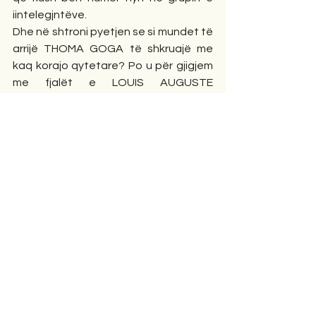
iintelegjntëve.
Dhe në shtroni pyetjen se si mundet të 
arrijë THOMA GOGA të shkruajë me 
kaq korajo qytetare? Po u për gjigjem 
me fjalët e LOUIS AUGUSTE 
PETIT"Njeriu është i lirë,kur nuk i 
frikësohet asgjëje dhe nuk dëshiron 
asgjë".
Ja, i tillë është THOMA GOGA! Urime 
dhe me libra të tjerë!
                                          Tiranë, 7 maj 2025
Komunitet