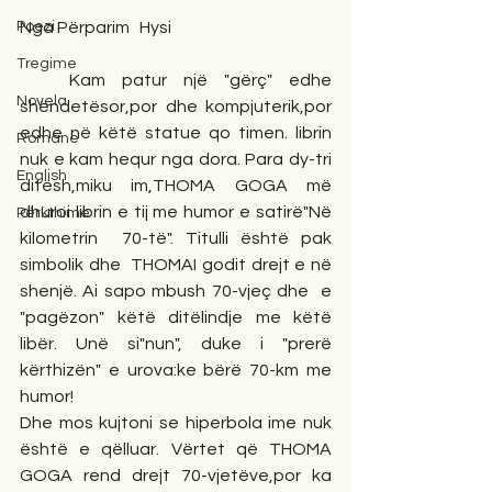
Poezi
Nga Përparim   Hysi
Tregime
   Kam patur një "gërç" edhe 
Novela
shëndetësor,por dhe kompjuterik,por 
edhe në këtë statue qo timen. librin 
Romane
nuk e kam hequr nga dora. Para dy-tri 
English
ditësh,miku im,THOMA GOGA më 
dhuroi librin e tij me humor e satirë"Në 
Përkthime
kilometrin  70-të". Titulli është pak 
simbolik dhe  THOMAI godit drejt e në 
shenjë. Ai sapo mbush 70-vjeç dhe  e 
"pagëzon" këtë ditëlindje me këtë 
libër. Unë si"nun", duke i "prerë 
kërthizën" e urova:ke bërë 70-km me 
humor!
Dhe mos kujtoni se hiperbola ime nuk 
është e qëlluar. Vërtet që THOMA 
GOGA rend drejt 70-vjetëve,por ka 