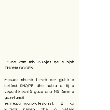
*Unë kam mbi 50-vjet që e njoh 
THOMA GOGËN.
Mësues shumë i mirë për gjuhë e 
Letërsi SHQIPE dhe hobia e tij e 
veçantë është gazetaria. Në lëmin e 
gazetarisë 
është,pothuaj,profesionist. E ka 
kultivar penën dhe jo vetëm 