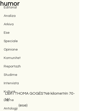
humor
Editorial
Analiza
Arkiva
Ese
Speciale
Opinione
Komunitet
Reportazh
Studime
Intervista
Kulturë
 Libri i THOMA GOGËS"Në kilometrin 70-
të"
Lajme
                   (ese)
Antologji