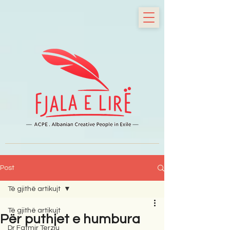
Post
Të gjithë artikujt
Të gjithë artikujt
Për puthjet e humbura
Dr Fatmir Terziu