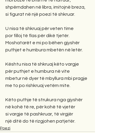
mbi buzë të brishtë të harruar,
shpërndahen në libra, imitojnë breza,
si figurat në një poezi të shkruar.
U nisa të shkruaj për veten time
por filloj të flas për dikë tjetër.
Moshatarët e mi po bëhen gjyshër
puthjet e humbura mbetën në letër.
Kështu nisa të shkruaj këto vargje
për puthjet e humbura në vite
mbetur në dyer të mbyllura mbi pragje
me to po rishkruaj vetëm mite.
Këto puthje të strukura nga gjyshër
në kohë të re, për kohë të vjetër
si vargje të pashkruar, të virgjër
një ditë do të rizgjohen patjetër.
Poezi