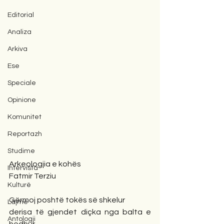
Editorial
Analiza
Arkiva
Ese
Speciale
Opinione
Komunitet
Reportazh
Studime
Arkeologjia e kohës
Intervista
Fatmir Terziu
Kulturë
Gërmoj poshtë tokës së shkelur 
Lajme
derisa të gjendet diçka nga balta e 
Antologji