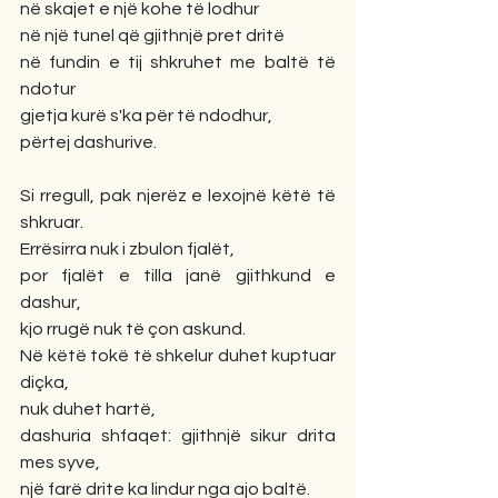
në skajet e një kohe të lodhur
në një tunel që gjithnjë pret dritë
në fundin e tij shkruhet me baltë të 
ndotur
gjetja kurë s'ka për të ndodhur,
përtej dashurive. 
Si rregull, pak njerëz e lexojnë këtë të 
shkruar.
Errësirra nuk i zbulon fjalët,
por fjalët e tilla janë gjithkund e 
dashur,
kjo rrugë nuk të çon askund.
Në këtë tokë të shkelur duhet kuptuar 
diçka,
nuk duhet hartë,
dashuria shfaqet: gjithnjë sikur drita 
mes syve,
një farë drite ka lindur nga ajo baltë.