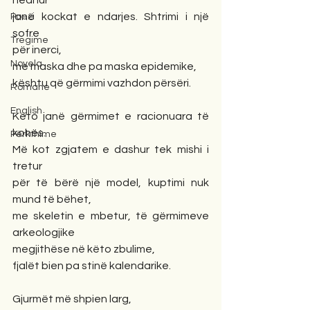
hedhur
janë kockat e ndarjes. Shtrimi i një 
Poezi
sofre
Tregime
për inerci,
Novela
me maska dhe pa maska epidemike, 
kështu që gërmimi vazhdon përsëri.
Romane
English
Këto janë gërmimet e racionuara të 
kohës.
Përkthime
Më kot zgjatem e dashur tek mishi i 
tretur
për të bërë një model, kuptimi nuk 
mund të bëhet,
me skeletin e mbetur, të gërmimeve 
arkeologjike
megjithëse në këto zbulime,
fjalët bien pa stinë kalendarike.
Gjurmët më shpien larg,