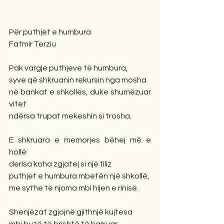
Për puthjet e humbura
Fatmir Terziu
Pak vargje puthjeve të humbura,
syve që shkruanin rekursin nga mosha
në bankat e shkollës, duke shumëzuar 
vitet
ndërsa trupat mekeshin si trosha.
E shkruara e memorjes bëhej më e 
hollë
derisa koha zgjatej si një filiz
puthjet e humbura mbetën një shkollë,
me sythe të njoma mbi hijen e rinisë. 
Shenjëzat zgjojnë gjithnjë kujtesa