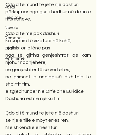
Çdo ditë mund të jetë një dashuri,
Poezi
përkujtuar nga guri i hedhur në detin e 
Tregime
memorjeve.
Novela
Çdo ditë me pak dashuri
Romane
ka kuptim të vizatuar në kohë,
një histori e lënë pas
English
nga të gjitha gënjeshtrat që kam 
Përkthime
njohur ndonjëherë,
në gënjeshtër të së vërtetës,
në grimcat e analogjisë dixhitale të 
shpirtit tim,
e zgjedhur për një Orfe dhe Euridice
Dashuria është një kujtim.
Çdo ditë mund të jetë një dashuri
se një e tillë e mbyt errësirën.
Një shkëndijë e heshtur
në tokat e shkreta ku digjen 