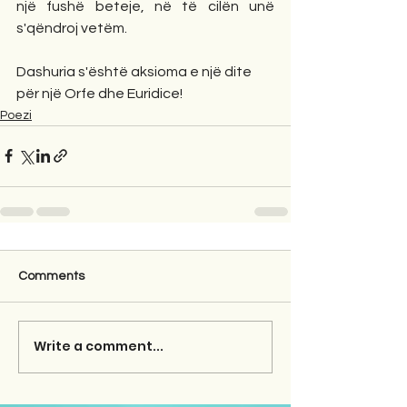
një fushë beteje, në të cilën unë 
s'qëndroj vetëm.
Dashuria s'është aksioma e një dite
për një Orfe dhe Euridice!
Poezi
Comments
Write a comment...