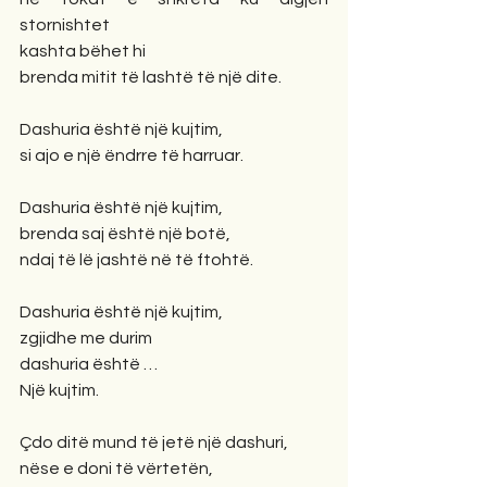
stornishtet
kashta bëhet hi
brenda mitit të lashtë të një dite. 
Dashuria është një kujtim,
si ajo e një ëndrre të harruar.
Dashuria është një kujtim,
brenda saj është një botë,
ndaj të lë jashtë në të ftohtë.
Dashuria është një kujtim,
zgjidhe me durim 
dashuria është …
Një kujtim.
Çdo ditë mund të jetë një dashuri,
nëse e doni të vërtetën,