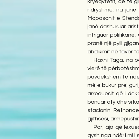
kryeqytetit, që të g
ndryshme, na janë n
Mopasanit e Stendal
janë dashuruar aris
intriguar politikanë,
pranë një pylli gjiga
abdikimit në favor t
   Haxhi Taga, na përshkruan historinë e ndërtimit të këtyre monumenteve kulturore me 
vlerë të përbotëshme
pavdekshëm të ndër
më e bukur prej guri,
arreduesit që i dek
banuar aty dhe si ka
stacionin Rethondes
gjithsesi, armëpushi
   Por, ajo që lexuesit i mbetet në mendje është përshkrimi i parajsës me emrin Versajë, 
qysh nga ndërtimi i s