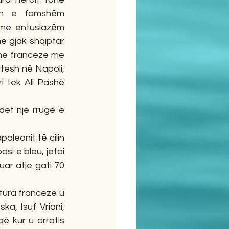
tin e famshëm 
 me entusiazëm 
e gjak shqiptar 
she franceze me 
tesh në Napoli, 
ri tek Ali Pashë 
et një rrugë e 
oleonit të cilin 
i e bleu, jetoi 
ar atje gati 70 
, Isuf Vrioni, 
ë kur u arratis 