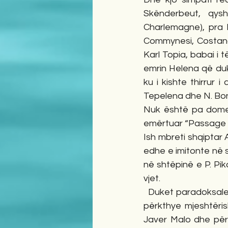
Skënderbeut, qysh
Charlemagne), pra k
Commynesi, Costandin
Karl Topia, babai i 
emrin Helena që duke
ku i kishte thirrur i
Tepelena dhe N. Bon
Nuk është pa domet
emërtuar “Passage d
Ish mbreti shqiptar A
edhe e imitonte në s
në shtëpinë e P. Pik
vjet.
  Duket paradoksale, por edhe gjatë viteve të diktaturës komuniste, leteratura franceze u 
përkthye mjeshtëris
Javer Malo dhe përf