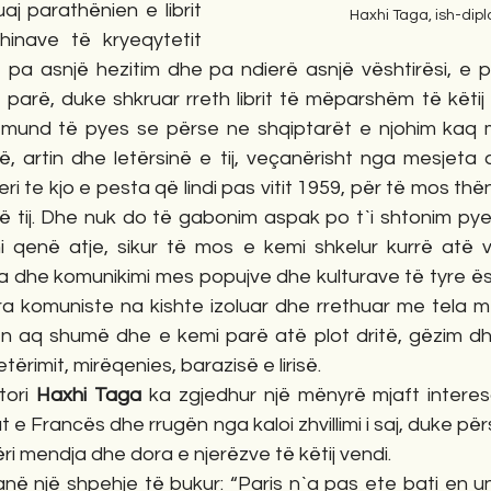
uaj parathënien e librit 
Haxhi Taga, ish-dip
thinave të kryeqytetit 
 pa asnjë hezitim dhe pa ndierë asnjë vështirësi, e pr
parë, duke shkruar rreth librit të mëparshëm të këtij 
h mund të pyes se përse ne shqiptarët e njohim kaq m
në, artin dhe letërsinë e tij, veçanërisht nga mesjeta 
ri te kjo e pesta që lindi pas vitit 1959, për të mos thë
të tij. Dhe nuk do të gabonim aspak po t`i shtonim pye
i qenë atje, sikur të mos e kemi shkelur kurrë atë ve
a dhe komunikimi mes popujve dhe kulturave të tyre është 
ra komuniste na kishte izoluar dhe rrethuar me tela m
 aq shumë dhe e kemi parë atë plot dritë, gëzim dhe
ërimit, mirëqenies, barazisë e lirisë.
tori 
Haxhi Taga
 ka zgjedhur një mënyrë mjaft interes
t e Francës dhe rrugën nga kaloi zhvillimi i saj, duke për
i mendja dhe dora e njerëzve të këtij vendi.