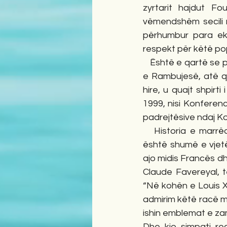
zyrtarit hajdut Fou
vëmendshëm secili 
përhumbur para ek
respekt për këtë pop
   Është e qartë se për ne shqiptarët, një vend të veçantë zënë shpjegimet për kështjellën 
e Rambujesë, atë që
hire, u quajt shpirti
1999, nisi Konferen
padrejtësive ndaj Ko
   Historia e marrëdhënieve mes vendeve dhe popujve të ndryshëm, nuk fillon sot. Ajo 
është shumë e vjetë
ajo midis Francës dh
Claude Favereyal, te
“Në kohën e Louis XI
admirim këtë racë m
ishin emblemat e za
Dhe kjo simpati re