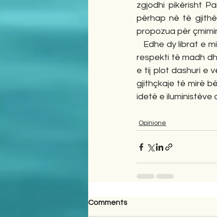
zgjodhi pikërisht P
përhap në të gjith
propozua për çmimi
   Edhe dy librat e mikut tim Haxhi Taga, kushtuar Parisit dhe rrethinave, janë tregues i këtij 
respekti të madh dh
e tij plot dashuri e
gjithçkaje të mirë bë
idetë e iluministëve
Opinione
Comments