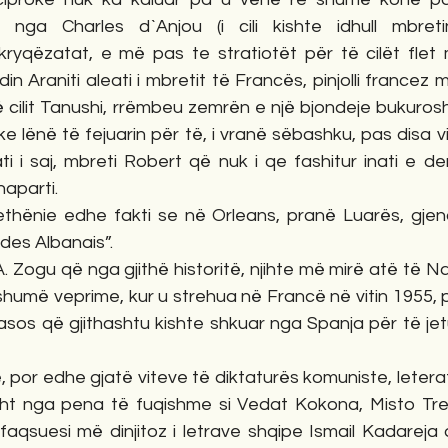
 nga Charles d`Anjou (i cili kishte idhull mbre
ryqëzatat, e më pas te stratiotët për të cilët flet
 Araniti aleati i mbretit të Francës, pinjolli francez m
të cilit Tanushi, rrëmbeu zemrën e një bjondeje bukuro
 lënë të fejuarin për të, i vranë sëbashku, pas disa vi
 ati i saj, mbreti Robert që nuk i qe fashitur inati e de
aparti. 
hënie edhe fakti se në Orleans, pranë Luarës, gjend
es Albanais”.
. Zogu që nga gjithë historitë, njihte më mirë atë të Nap
humë veprime, kur u strehua në Francë në vitin 1955, pas
asos që gjithashtu kishte shkuar nga Spanja për të jetu
ht nga pena të fuqishme si Vedat Kokona, Misto Treska
aqsuesi më dinjitoz i letrave shqipe Ismail Kadareja q