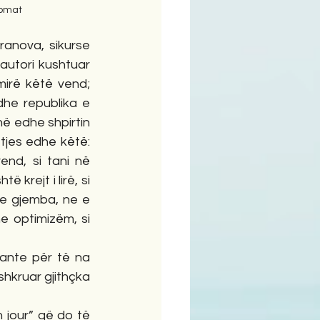
lomat
anova, sikurse 
autori kushtuar 
irë këtë vend; 
dhe republika e 
në edhe shpirtin 
tjes edhe këtë: 
nd, si tani në 
krejt i lirë, si 
e gjemba, ne e 
 optimizëm, si 
ante për të na 
shkruar gjithçka 