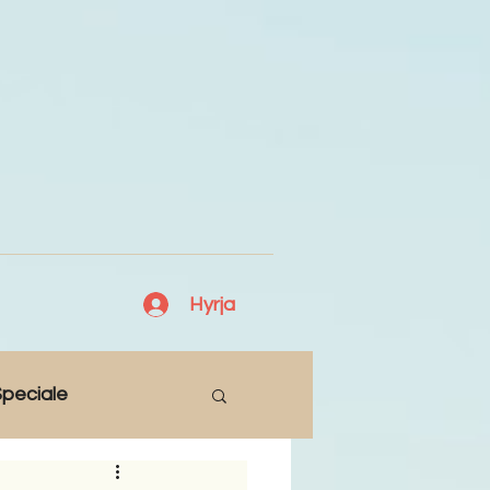
Hyrja
peciale
Lajme