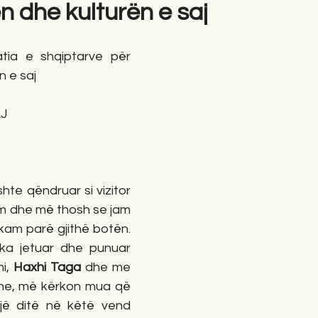
n dhe kulturën e saj
gime
Novela
Romane
English
Përkth
tia e shqiptarve për 
n e saj
J
im dhe më thosh se jam 
r kam parë gjithë botën. 
ka jetuar dhe punuar 
i, 
Haxhi Taga
 dhe me 
he, më kërkon mua që 
ë ditë në këtë vend 