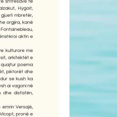
të shtresave të 
zakut, Hygoit, 
jueti mbretër, 
 orgjira, kanë 
n Fontainebleau, 
ënshkroi aktin e 
t, arkitektët e 
 quajtur poema 
ët, piktorët dhe 
dur se kush ka 
sh ai vagoni në 
 dhe disfatën, 
 Vicopt, pronë e 