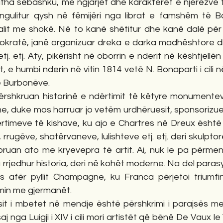
jitha sëbashku, me ngjarjet dhe karakteret e njerëzve 
gulitur qysh në fëmijëri nga librat e famshëm të Bal
it me shokë. Në to kanë shëtitur dhe kanë dalë për g
tokratë, janë organizuar dreka e darka madhështore dhe
 etj. etj. Aty, pikërisht në oborrin e nderit në kështjellë
nt, e humbi nderin në vitin 1814 vetë N. Bonaparti i cili n
ë Burbonëve. 
, duke mos harruar jo vetëm urdhëruesit, sponsorizuesi
timeve të kishave, ku ajo e Chartres në Dreux është
 rrugëve, shatërvaneve, lulishteve etj. etj. deri skulptor
oruan ato me kryevepra të artit. Ai, nuk le pa përmen
 rrjedhur historia, deri në kohët moderne. Na del parasy
 afër pyllit Champagne, ku Franca përjetoi triumfin
min me gjermanët. 
aj nga Luigji i XIV i cili mori artistët që bënë De Vaux le