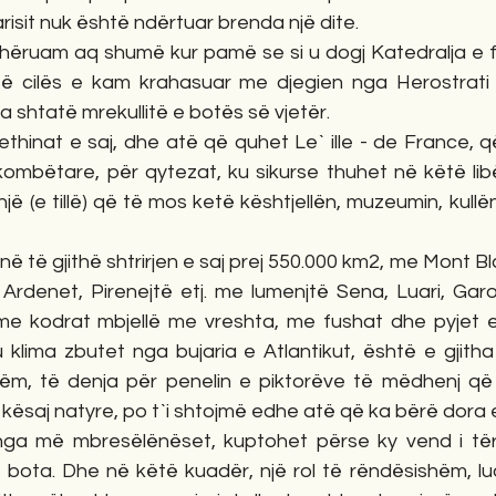
risit nuk është ndërtuar brenda një dite. 
dhëruam aq shumë kur pamë se si u dogj Katedralja e
 cilës e kam krahasuar me djegien nga Herostrati t
a shtatë mrekullitë e botës së vjetër.
ethinat e saj, dhe atë që quhet Le` ille - de France, që
ombëtare, për qytezat, ku sikurse thuhet në këtë libë
jë (e tillë) që të mos ketë kështjellën, muzeumin, kullë
Ardenet, Pirenejtë etj. me lumenjtë Sena, Luari, Gar
e kodrat mbjellë me vreshta, me fushat dhe pyjet e gj
ku klima zbutet nga bujaria e Atlantikut, është e gjit
ëm, të denja për penelin e piktorëve të mëdhenj që at
ësaj natyre, po t`i shtojmë edhe atë që ka bërë dora e
 nga më mbresëlënëset, kuptohet përse ky vend i të
ë bota. Dhe në këtë kuadër, një rol të rëndësishëm, lua