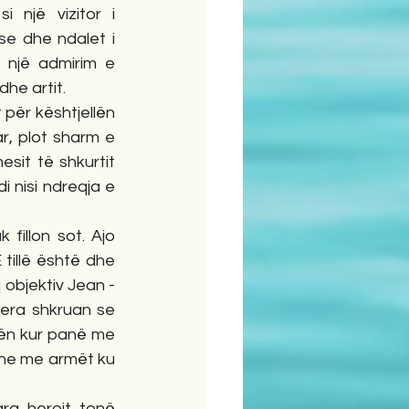
 një vizitor i 
e dhe ndalet i 
një admirim e 
he artit. 
, plot sharm e 
esit të shkurtit 
nisi ndreqja e 
illë është dhe 
objektiv Jean - 
jera shkruan se 
tën kur panë me 
dhe me armët ku 
a heroit tonë 