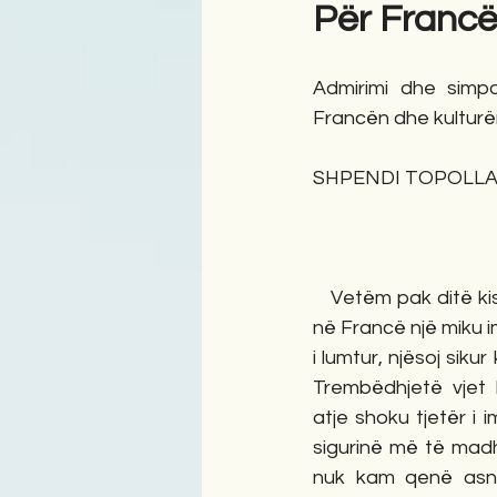
Për Francë
Antologji
Poezi
Tre
Admirimi dhe simpa
Francën dhe kulturë
SHPENDI TOPOLLA
   Vetëm pak ditë kishte qëndruar si vizitor 
në Francë një miku 
i lumtur, njësoj siku
Trembëdhjetë vjet 
atje shoku tjetër i im
sigurinë më të mad
nuk kam qenë asnj