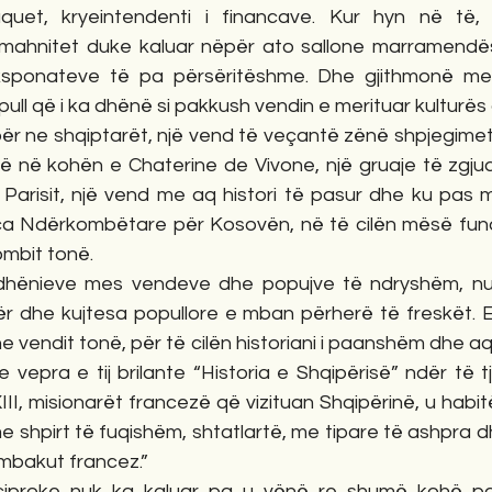
quet, kryeintendenti i financave. Kur hyn në të, si
mahnitet duke kaluar nëpër ato sallone marramendës
sponateve të pa përsëritëshme. Dhe gjithmonë me 
ull që i ka dhënë si pakkush vendin e merituar kulturës d
 në kohën e Chaterine de Vivone, një gruaje të zgjuar
 i Parisit, një vend me aq histori të pasur dhe ku pas m
ca Ndërkombëtare për Kosovën, në të cilën mësë fundi 
mbit tonë.  
r dhe kujtesa popullore e mban përherë të freskët. E t
e vendit tonë, për të cilën historiani i paanshëm dhe aq 
 vepra e tij brilante “Historia e Shqipërisë” ndër të t
II, misionarët francezë që vizituan Shqipërinë, u habi
e shpirt të fuqishëm, shtatlartë, me tipare të ashpra 
mbakut francez.” 
ciproke nuk ka kaluar pa u vënë re shumë kohë par