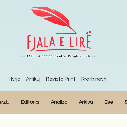
Hyrja
Artikuj
Revista Print
Rreth nesh
erziu
Editorial
Analiza
Arkiva
Ese
S
Reportazh
Studime
Intervista
Kulturë