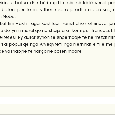
arisin, u botua dhe bëri mjaft emër në këtë vend, pre
ë botën, për të mos thënë se atje edhe u vlerësua, 
n Nobel.
e detyrimi moral që ne shqiptarët kemi për francezët. 
 vërtetësi, ky autor synon të shpërndajë te ne rrezatimin
ri ai popull që nga Kryeqyteti, nga rrethinat e tij e më g
 që vazhdojnë të ndriçojnë botën mbarë. 