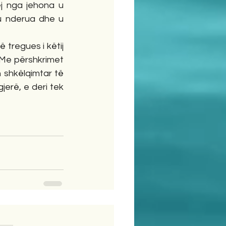
j nga jehona u 
u nderua dhe u 
Me përshkrimet 
 shkëlqimtar të 
jerë, e deri tek 