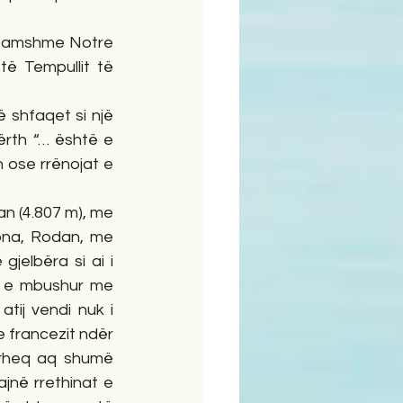
 famshme Notre 
ë Tempullit të 
 shfaqet si një 
rth “… është e 
n ose rrënojat e 
ona, Rodan, me 
elbëra si ai i 
ha e mbushur me 
ij vendi nuk i 
 francezit ndër 
rheq aq shumë 
jnë rrethinat e 