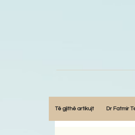
Të gjithë artikujt
Dr Fatmir T
Opinione
Komunitet