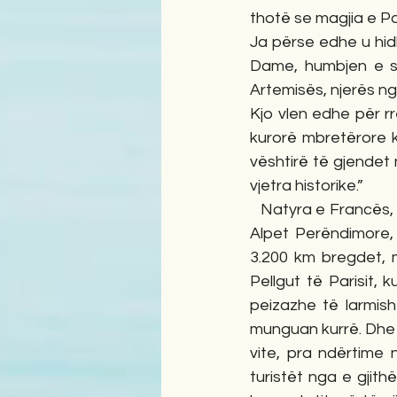
thotë se magjia e Pa
Ja përse edhe u hi
Dame, humbjen e së
Artemisës, njerës ng
Kjo vlen edhe për rr
kurorë mbretërore k
vështirë të gjendet n
vjetra historike.” 
   Natyra e Francës, në të gjithë shtrirjen e saj prej 550.000 km2, me Mont Blan (4.807 m), me 
Alpet Perëndimore, 
3.200 km bregdet, m
Pellgut të Parisit, 
peizazhe të larmish
munguan kurrë. Dhe k
vite, pra ndërtime
turistët nga e gjith