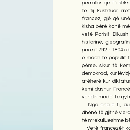
përrallor që t`i shkr
të tij kushtuar rre
francez, gjë që unë
kisha bërë kohë më 
vetë Parisit. Dikus
historinë, gjeografi
parë (1792 - 1804) de
e madh të popullit 
përse, sikur të kem
demokraci, kur lëvizj
atëherë kur diktatu
kemi dashur Francën
vendin model të qytet
   Nga ana e tij, au
dhënë të gjithë vlera
të mrekullueshme bër
   Vetë francezët kanë një shpehje të bukur: “Paris n`a pas ete bati en un jour” që do të 