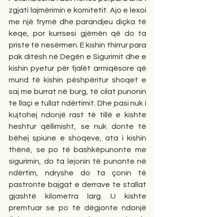
zgjati lajmërimin e komitetit. Ajo e lexoi 
me një frymë dhe parandjeu diçka të 
keqe, por kurrsesi gjëmën që do ta 
priste të nesërmen. E kishin thirrur para 
pak ditësh në Degën e Sigurimit dhe e 
kishin pyetur për fjalët armiqësore që 
mund të kishin pëshpëritur shoqet e 
saj me burrat në burg, të cilat punonin 
te llaçi e tullat ndërtimit. Dhe pasi nuk i 
kujtohej ndonjë rast të tillë e kishte 
heshtur qëllimisht, se nuk donte të 
bëhej spiune e shoqeve, ata i kishin 
thënë, se po të bashkëpunonte me 
sigurimin, do ta lejonin të punonte në 
ndërtim, ndryshe do ta çonin të 
pastronte bajgat e derrave te stallat 
gjashtë kilometra larg. U kishte 
premtuar se po të dëgjonte ndonjë 