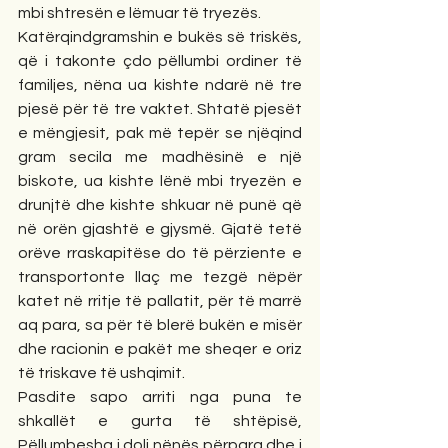
mbi shtresën e lëmuar të tryezës.  
Katërqindgramshin e bukës së triskës, 
që i takonte çdo pëllumbi ordiner të 
familjes, nëna ua kishte ndarë në tre 
pjesë për të tre vaktet. Shtatë pjesët 
e mëngjesit, pak më tepër se njëqind 
gram secila me madhësinë e një 
biskote, ua kishte lënë mbi tryezën e 
drunjtë dhe kishte shkuar në punë që 
në orën gjashtë e gjysmë. Gjatë tetë 
orëve rraskapitëse do të përziente e 
transportonte llaç me tezgë nëpër 
katet në rritje të pallatit, për të marrë 
aq para, sa për të blerë bukën e misër 
dhe racionin e pakët me sheqer e oriz 
të triskave të ushqimit. 
Pasdite sapo arriti nga puna te 
shkallët e gurta të shtëpisë, 
Pëllumbesha i doli nënës përpara dhe i 