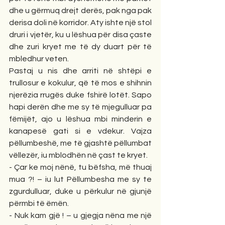
dhe u gërmuq drejt derës, pak nga pak 
derisa doli në korridor. Aty ishte një stol 
druri i vjetër, ku u lëshua për disa çaste 
dhe zuri kryet me të dy duart për të 
mbledhur veten.
Pastaj u nis dhe arriti në shtëpi e 
trullosur e kokulur, që të mos e shihnin 
njerëzia rrugës duke fshirë lotët. Sapo 
hapi derën dhe me sy të mjegulluar pa 
fëmijët, ajo u lëshua mbi minderin e 
kanapesë gati si e vdekur. Vajza 
pëllumbeshë, me të gjashtë pëllumbat 
vëllezër, iu mblodhën në çast te kryet.  
- Çar ke moj nënë, tu bëfsha, më thuaj 
mua ?! – iu lut Pëllumbesha me sy te 
zgurdulluar, duke u përkulur në gjunjë 
përmbi të ëmën.
- Nuk kam gjë ! – u gjegja nëna me një 