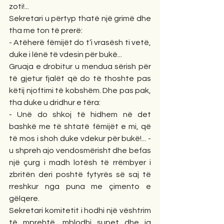
zoti!...
Sekretari u përtyp thatë një grimë dhe 
tha me ton të prerë:
- Atëherë fëmijët do t’i vrasësh ti vetë, 
duke i lënë të vdesin për bukë...
Gruaja e drobitur u mendua sërish për 
të gjetur fjalët që do të thoshte pas 
këtij njoftimi të kobshëm. Dhe pas pak, 
tha duke u dridhur e tëra:
- Unë do shkoj të hidhem në det 
bashkë me të shtatë fëmijët e mi, që 
të mos i shoh duke vdekur për bukë!... - 
u shpreh ajo vendosmërisht dhe befas 
një çurg i madh lotësh të rrëmbyer i 
zbritën deri poshtë fytyrës së saj të 
rreshkur nga puna me çimento e 
gëlqere.
Sekretari komitetit i hodhi një vështrim 
të mprehtë, mblodhi supet dhe ia 