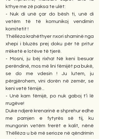
kthye me zë paksa te ulët:
- Nuk di unë çar do bësh ti, unë di 
vetëm të të komunikoj vendimin 
komitetit !
Thëllëza krahëthyer nxori shaminë nga 
xhepi i bluzës prej doku për të pritur 
rrëketë e lotëve të tjerë.
- Mosni, ju bëj rixha! Në keni besuar 
perëndinë, mos më lini fëmijët pa bukë, 
se do me vdesin ! Ju lutem, ju 
përgjërohem, vini dorën në zemër, se 
keni vetë fëmijë...
- Unë kam fëmijë, po nuk gaboj t’i lë 
rrugëve!
Duke ndjerë krenarinë e shprehur edhe 
me pamjen e fytyrës së tij, ku 
mungonin vetëm frerët e kalit, nënë 
Thëllëza u bë më serioze në qëndrimin 