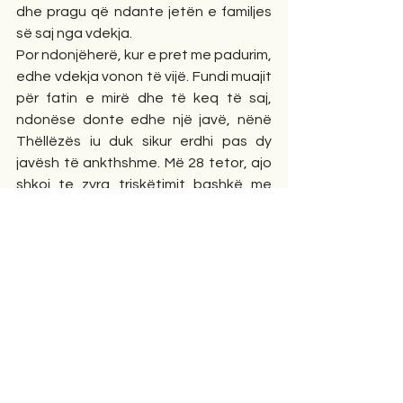
dhe pragu që ndante jetën e familjes 
së saj nga vdekja.  
Por ndonjëherë, kur e pret me padurim, 
edhe vdekja vonon të vijë. Fundi muajit 
për fatin e mirë dhe të keq të saj, 
ndonëse donte edhe një javë, nënë 
Thëllëzës iu duk sikur erdhi pas dy 
javësh të ankthshme. Më 28 tetor, ajo 
shkoi te zyra triskëtimit bashkë me 
shoqet e punës. Por aty goditja në tru 
ishte më e madhe se gratë e tjera që 
prisnin edhe ato gjëmën e saj. 
Shkoi në shtëpi duarbosh, me një 
vendim të ngulitur në tru ndoshta nga 
vetë zoti, për të mos bërë hapin e 
gabuar që kishte deklaruar te zyra 
vrastare e komitetit. Nuk do t’ua 
bënte qejfin armiqve të “armikut” të 
saj të pafajshëm, të linte namin duke 