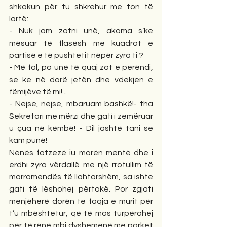
shkakun për tu shkrehur me ton të 
lartë:
- Nuk jam zotni unë, akoma s’ke 
mësuar të flasësh me kuadrot e 
partisë e të pushtetit nëpër zyra ti ?
- Më fal, po unë të quaj zot e perëndi, 
se ke në dorë jetën dhe vdekjen e 
fëmijëve të mi!...
- Nejse, nejse, mbaruam bashkë!- tha 
Sekretari me mërzi dhe gati i zemëruar 
u çua në këmbë! - Dil jashtë tani se 
kam punë!
Nënës fatzezë iu morën mentë dhe i 
erdhi zyra vërdallë me një rrotullim të 
marramendës të llahtarshëm, sa ishte 
gati të lëshohej përtokë. Por zgjati 
menjëherë dorën te faqja e murit për 
t’u mbështetur, që të mos turpërohej 
për të rënë mbi dyshemenë me parket 