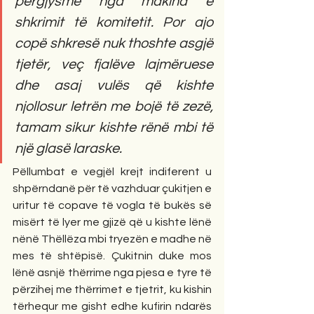
përgjysmë nga makina e 
shkrimit të komitetit. Por ajo 
copë shkresë nuk thoshte asgjë 
tjetër, veç fjalëve lajmëruese 
dhe asaj vulës që kishte 
njollosur letrën me bojë të zezë, 
tamam sikur kishte rënë mbi të 
një glasë laraske.
Pëllumbat e vegjël krejt indiferent u 
shpërndanë për të vazhduar çukitjen e 
uritur të copave të vogla të bukës së 
misërt të lyer me gjizë që u kishte lënë 
nënë Thëllëza mbi tryezën e madhe në 
mes të shtëpisë. Çukitnin duke mos 
lënë asnjë thërrime nga pjesa e tyre të 
përzihej me thërrimet e tjetrit, ku kishin 
tërhequr me gisht edhe kufirin ndarës 