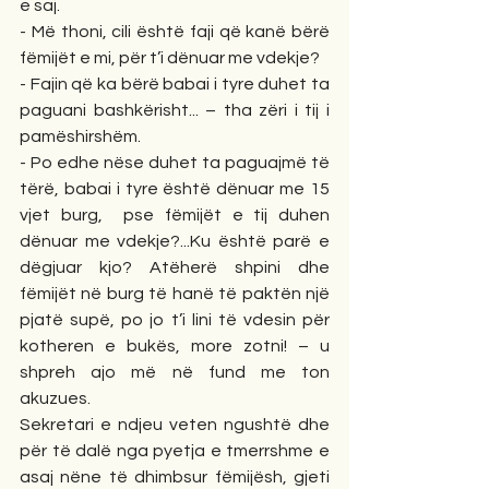
e saj.
- Më thoni, cili është faji që kanë bërë 
fëmijët e mi, për t’i dënuar me vdekje?
- Fajin që ka bërë babai i tyre duhet ta 
paguani bashkërisht... – tha zëri i tij i 
pamëshirshëm.
- Po edhe nëse duhet ta paguajmë të 
tërë, babai i tyre është dënuar me 15 
vjet burg,  pse fëmijët e tij duhen 
dënuar me vdekje?...Ku është parë e 
dëgjuar kjo? Atëherë shpini dhe 
fëmijët në burg të hanë të paktën një 
pjatë supë, po jo t’i lini të vdesin për 
kotheren e bukës, more zotni! – u 
shpreh ajo më në fund me ton 
akuzues.
Sekretari e ndjeu veten ngushtë dhe 
për të dalë nga pyetja e tmerrshme e 
asaj nëne të dhimbsur fëmijësh, gjeti 