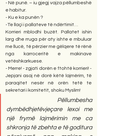
- Në punë. – iu gjegj vajza pëllumbeshë 
e habitur.
- Ku e ka punën ? 
-Te llaçi i pallateve të ndërtimit…
Korrieri mblodhi buzët. Pallatet ishin 
larg dhe rruga për aty ishte e mbuluar 
me llucë, të përzier me gëlqere të rënë 
nga karroceritë e makinave 
vetëshkarkuese. 
- Merre! - zgjati dorën e ftohtë korrieri! - 
Jepjani asaj në dorë këtë lajmërim, të 
paraqitet nesër në orën tetë te 
sekretari i komitetit, shoku Myslim! 
Pëllumbesha 
dymbëdhjetëvjeçare lexoi me 
një frymë lajmërimin me ca 
shkronja të zbehta e të goditura 