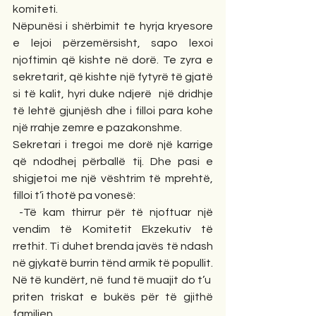
komiteti. 
Nëpunësi i shërbimit te hyrja kryesore 
e lejoi përzemërsisht, sapo lexoi 
njoftimin që kishte në dorë. Te zyra e 
sekretarit, që kishte një fytyrë të gjatë 
si të kalit, hyri duke ndjerë  një dridhje 
të lehtë gjunjësh dhe i filloi para kohe 
një rrahje zemre e pazakonshme. 
Sekretari i tregoi me dorë një karrige 
që ndodhej përballë tij. Dhe pasi e 
shigjetoi me një vështrim të mprehtë, 
filloi t’i thotë pa vonesë:
 -Të kam thirrur për të njoftuar një 
vendim të Komitetit Ekzekutiv të 
rrethit. Ti duhet brenda javës të ndash 
në gjykatë burrin tënd armik të popullit. 
Në të kundërt, në fund të muajit do t’u  
priten triskat e bukës për të gjithë 
familjen...  