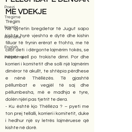
Poezi
ME VDEKJE
Tregime
Tregim
Novela
Në qytetin bregdetar të Jugut sapo 
kishte hyrë vjeshta e dytë dhe kishin 
Romane
filluar të frynin erërat e ftohta, me të 
English
cilat deti  i dërgonte lajmërim tokës, se 
nëpër qiell po trokiste dimri. Por dhe 
Përkthime
korrieri i komitetit dhe solli një lajmërim 
dimëror të akullt, te shtëpia përdhese 
e nënë Thëllëzës. Të gjashtë 
pëllumbat e vegjël të saj dhe 
pëllumbesha, më e madhja e tyre, 
dolën njëri pas tjetrit te dera.
- Ku është kjo Thëllëza ? – pyeti me 
ton prej tellalli, korrieri i komitetit, duke 
i hedhur një sy letrës lajmëruese që 
kishte në dorë.  