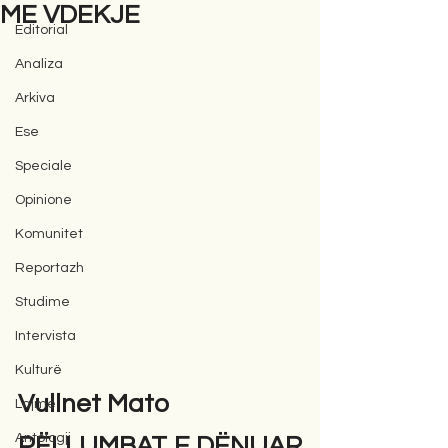
ME VDEKJE
Editorial
Analiza
Arkiva
Ese
Speciale
Opinione
Komunitet
Reportazh
Studime
Intervista
Kulturë
Vullnet Mato
Lajme
Antologji
PËLLUMBAT E DËNUAR 