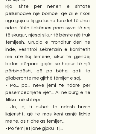
Kjo ishte për nënën e shtatë 
pëllumbave një bombë, që ai e nxori 
nga goja e tij gjatoshe fare lehtë dhe i 
ndezi fitilin flakërues para syve të saj 
të skuqur, njësoj sikur të bënte një truk 
fëmijësh. Gruaja e tronditur deri në 
inde, vështroi sekretarin e komitetit 
me atë lloj lemerie, sikur të gjendej 
befas përpara gojës së hapur të një 
përbindëshi, që po bëhej gati ta 
gllabëronte me gjithë fëmijët e saj. 
- Po... po... neve jemi të ndarë për 
pesëmbëdhjetë vjet... Ai në burg e ne 
fillikat në shtëpi !... 
- Jo, jo, ti duhet ta ndash burrin 
ligjërisht, që të mos keni asnjë lidhje 
me të, as ti dhe as fëmijët...
- Po fëmijët janë gjaku i tij... 