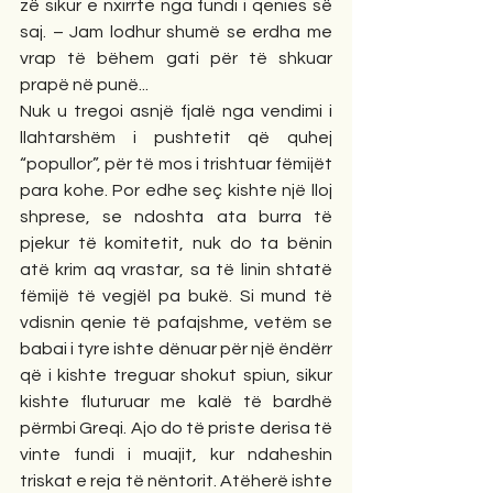
zë sikur e nxirrte nga fundi i qenies së 
saj. – Jam lodhur shumë se erdha me 
vrap të bëhem gati për të shkuar 
prapë në punë...
Nuk u tregoi asnjë fjalë nga vendimi i 
llahtarshëm i pushtetit që quhej 
“popullor”, për të mos i trishtuar fëmijët 
para kohe. Por edhe seç kishte një lloj 
shprese, se ndoshta ata burra të 
pjekur të komitetit, nuk do ta bënin 
atë krim aq vrastar, sa të linin shtatë 
fëmijë të vegjël pa bukë. Si mund të 
vdisnin qenie të pafajshme, vetëm se 
babai i tyre ishte dënuar për një ëndërr 
që i kishte treguar shokut spiun, sikur 
kishte fluturuar me kalë të bardhë 
përmbi Greqi. Ajo do të priste derisa të 
vinte fundi i muajit, kur ndaheshin 
triskat e reja të nëntorit. Atëherë ishte 