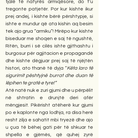
fjalë të natyrës armiqësore, do t’u 
tregonte patjetër. Por kur kishte ikur 
prej andej, i kishte bërë përshtypje, si 
ishte e mundur që ata kishin aq besim 
tek ajo grua “armiku”! Mirëpo kur kishte 
biseduar me shoqen e saj të ngushtë, 
Ritën, burri i së cilës ishte gjithashtu i 
burgosur për agjitacion e propagandë 
dhe kishte dëgjuar prej saj të njëjtën 
histori, ato thanë të dyja “
Këta laro të 
sigurimit pështyjnë burrat dhe duan të 
lëpihen te gratë e tyre!”
Atë natë nuk e zuri gjumi dhe u përpëlit 
në shtratin e drunjtë deri afër 
mëngjesit. Pikërisht atëherë kur gjumi 
po e kaplonte nga lodhja, ra disa herë 
resht zilja e sahatit mbi tryezë dhe ajo 
u çua të bëhej gati për të shkuar te 
shpella e gjëmës, që quhej zyrë 