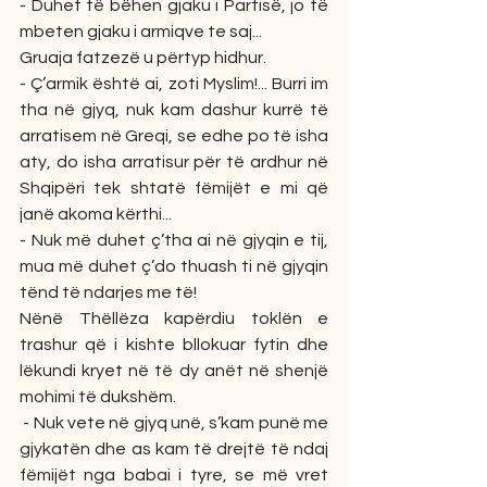
- Duhet të bëhen gjaku i Partisë, jo të 
mbeten gjaku i armiqve te saj...
Gruaja fatzezë u përtyp hidhur.
- Ç’armik është ai, zoti Myslim!... Burri im 
tha në gjyq, nuk kam dashur kurrë të 
arratisem në Greqi, se edhe po të isha 
aty, do isha arratisur për të ardhur në 
Shqipëri tek shtatë fëmijët e mi që 
janë akoma kërthi...   
- Nuk më duhet ç’tha ai në gjyqin e tij, 
mua më duhet ç’do thuash ti në gjyqin 
tënd të ndarjes me të!
Nënë Thëllëza kapërdiu toklën e 
trashur që i kishte bllokuar fytin dhe 
lëkundi kryet në të dy anët në shenjë 
mohimi të dukshëm.
 - Nuk vete në gjyq unë, s’kam punë me 
gjykatën dhe as kam të drejtë të ndaj 
fëmijët nga babai i tyre, se më vret 