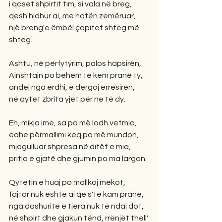
i qaset shpirtit tim, si vala në breg,
qesh hidhur ai, me natën zemëruar,
një breng'e ëmbël çapitet shteg më 
shteg.
Ashtu, në përfytyrim, palos hapsirën,
Ainshtajn po bëhem të kem pranë ty,
andej nga erdhi, e dërgoj errësirën,
në qytet zbrita yjet për ne të dy.
Eh, mikja ime, sa po më lodh vetmia,
edhe përmallimi keq po më mundon,
mjegulluar shpresa në ditët e mia,
pritja e gjatë dhe gjumin po ma largon.
Qytetin e huaj po mallkoj mëkot,
fajtor nuk është ai që s'të kam pranë,
nga dashuritë e tjera nuk të ndaj dot,
në shpirt dhe gjakun tënd, rrënjët thell' 