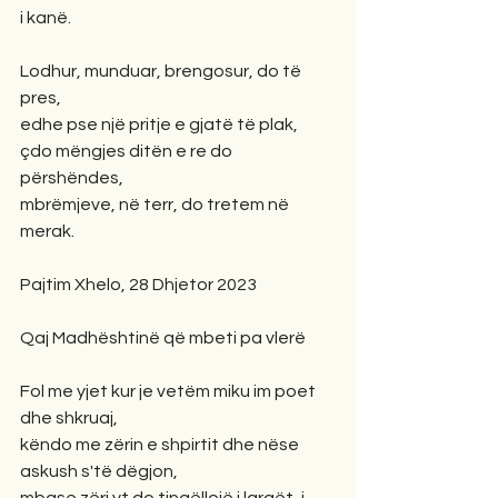
i kanë.
Lodhur, munduar, brengosur, do të 
pres,
edhe pse një pritje e gjatë të plak,
çdo mëngjes ditën e re do 
përshëndes,
mbrëmjeve, në terr, do tretem në 
merak.
Pajtim Xhelo, 28 Dhjetor 2023
Qaj Madhështinë që mbeti pa vlerë
Fol me yjet kur je vetëm miku im poet 
dhe shkruaj,
këndo me zërin e shpirtit dhe nëse 
askush s'të dëgjon,