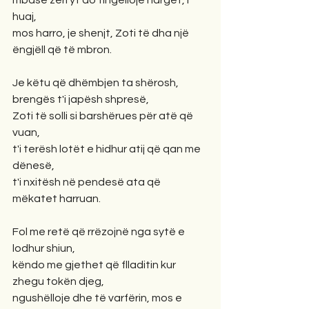
mbase zëri yt do tingëllojë i largët, i 
huaj,
mos harro, je shenjt, Zoti të dha një 
ëngjëll që të mbron.
Je këtu që dhëmbjen ta shërosh, 
brengës t'i japësh shpresë,
Zoti të solli si barshërues për atë që 
vuan,
t'i terësh lotët e hidhur atij që qan me 
dënesë,
t'i nxitësh në pendesë ata që 
mëkatet harruan.
Fol me retë që rrëzojnë nga sytë e 
lodhur shiun,
këndo me gjethet që flladitin kur 
zhegu tokën djeg,
ngushëlloje dhe të varfërin, mos e 