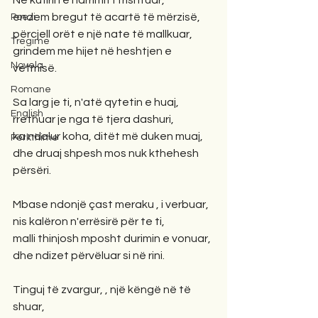
Në kufirin e harrimit i trishtuar,
endem bregut të acartë të mërzisë,
Poezi
përcjell orët e një nate të mallkuar,
Tregime
grindem me hijet në heshtjen e 
Novela
vetmisë.
Romane
Sa larg je ti, n'atë qytetin e huaj,
English
rrethuar je nga të tjera dashuri,
ka ndalur koha, ditët më duken muaj,
Përkthime
dhe druaj shpesh mos nuk kthehesh 
përsëri.
Mbase ndonjë çast meraku , i verbuar,
nis kalëron n'errësirë për te ti,
malli thinjosh mposht durimin e vonuar,
dhe ndizet përvëluar si në rini.
Tinguj të zvargur, , një këngë në të 
shuar,