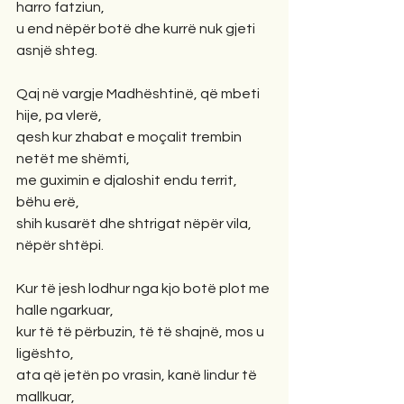
harro fatziun,
u end nëpër botë dhe kurrë nuk gjeti 
asnjë shteg.
Qaj në vargje Madhështinë, që mbeti 
hije, pa vlerë,
qesh kur zhabat e moçalit trembin 
netët me shëmti,
me guximin e djaloshit endu territ, 
bëhu erë,
shih kusarët dhe shtrigat nëpër vila, 
nëpër shtëpi.
Kur të jesh lodhur nga kjo botë plot me 
halle ngarkuar,
kur të të përbuzin, të të shajnë, mos u 
ligështo,
ata që jetën po vrasin, kanë lindur të 
mallkuar,