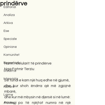
prindërve
Editorial
Analiza
Arkiva
Ese
Speciale
Opinione
Komunitet
Reportazh
Numri i celularit të prindërve
Nga Fatmir Terziu
Studime
Intervista
Së fundi e kam një huq edhe në gjumë,
dhe kur shoh ëndrra që më zgjojnë 
Kulturë
mbarë,
Lajme
dhe kur më mbysin në djersë si në lumë:
Formoj po të njëjtat numra në një 
Antologji