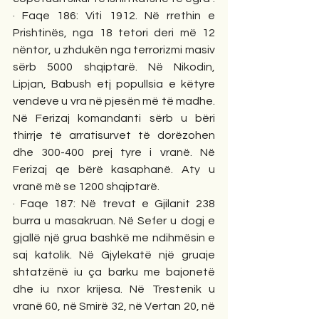
· Faqe 186: Viti 1912. Në rrethin e 
Prishtinës, nga 18 tetori deri më 12 
nëntor, u zhdukën nga terrorizmi masiv 
sërb 5000 shqiptarë. Në Nikodin, 
Lipjan, Babush etj popullsia e këtyre 
vendeve u vra në pjesën më të madhe. 
Në Ferizaj komandanti sërb u bëri 
thirrje të arratisurvet të dorëzohen 
dhe 300-400 prej tyre i vranë. Në 
Ferizaj qe bërë kasaphanë. Aty u 
vranë më se 1200 shqiptarë. 
· Faqe 187: Në trevat e Gjilanit 238 
burra u masakruan. Në Sefer u dogj e 
gjallë një grua bashkë me ndihmësin e 
saj katolik. Në Gjylekatë një gruaje 
shtatzënë iu ça barku me bajonetë 
dhe iu nxor krijesa. Në Trestenik u 
vranë 60, në Smirë 32, në Vertan 20, në 