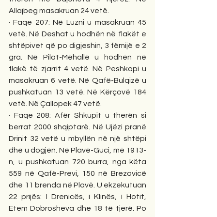
Allajbeg masakruan 24 vetë. 
· Faqe 207: Në Luzni u masakruan 45 
vetë. Në Deshat u hodhën në flakët e 
shtëpivet që po digjeshin, 3 fëmijë e 2 
gra. Në Pilat-Mëhallë u hodhën në 
flakë të zjarrit 4 vetë. Në Peshkopi u 
masakruan 6 vetë. Në Qafë-Bulqizë u 
pushkatuan 13 vetë. Në Kërçovë 184 
vetë. Në Çallopek 47 vetë. 
· Faqe 208: Afër Shkupit u therën si 
berrat 2000 shqiptarë. Në Ujëzi pranë 
Drinit 32 vetë u mbyllën në një shtëpi 
dhe u dogjën. Në Plavë-Guci, më 1913-
n, u pushkatuan 720 burra, nga këta 
559 në Qafë-Previ, 150 në Brezovicë 
dhe 11 brenda në Plavë. U ekzekutuan 
22 prijës: I Drenicës, i Klinës, i Hotit, 
Etem Dobrosheva dhe 18 të tjerë. Po 