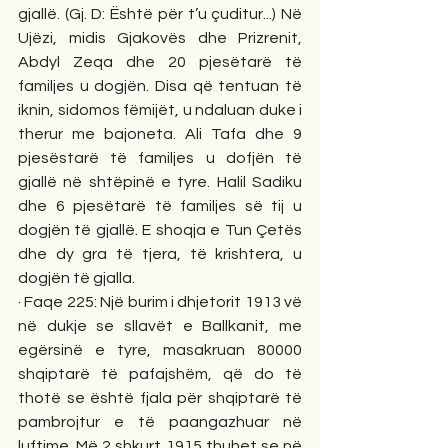
gjallë. (Gj. D: Është për t’u çuditur...) Në 
Ujëzi, midis Gjakovës dhe Prizrenit, 
Abdyl Zeqa dhe 20 pjesëtarë të 
familjes u dogjën. Disa që tentuan të 
iknin, sidomos fëmijët, u ndaluan duke i 
therur me bajoneta. Ali Tafa dhe 9 
pjesëstarë të familjes u dofjën të 
gjallë në shtëpinë e tyre. Halil Sadiku 
dhe 6 pjesëtarë të familjes së tij u 
dogjën të gjallë. E shoqja e Tun Çetës 
dhe dy gra të tjera, të krishtera, u 
dogjën të gjalla. 
· Faqe 225: Një burim i dhjetorit 1913 vë 
në dukje se sllavët e Ballkanit, me 
egërsinë e tyre, masakruan 80000 
shqiptarë të pafajshëm, që do të 
thotë se është fjala për shqiptarë të 
pambrojtur e të paangazhuar në 
luftime. Më 2 shkurt 1915 thuhet se në 