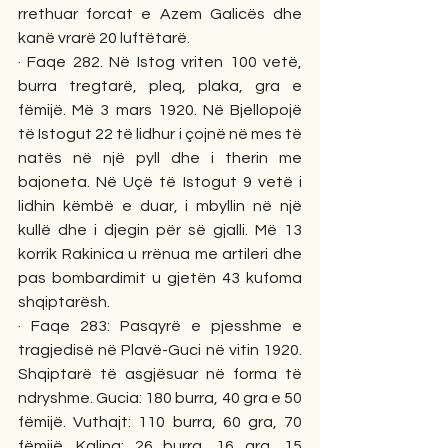
rrethuar forcat e Azem Galicës dhe 
kanë vrarë 20 luftëtarë. 
· Faqe 282. Në Istog vriten 100 vetë, 
burra tregtarë, pleq, plaka, gra e 
fëmijë. Më 3 mars 1920. Në Bjellopojë 
të Istogut 22 të lidhur i çojnë në mes të 
natës në një pyll dhe i therin me 
bajoneta. Në Uçë të Istogut 9 vetë i 
lidhin këmbë e duar, i mbyllin në një 
kullë dhe i djegin për së gjalli. Më 13 
korrik Rakinica u rrënua me artileri dhe 
pas bombardimit u gjetën 43 kufoma 
shqiptarësh. 
· Faqe 283: Pasqyrë e pjesshme e 
tragjedisë në Plavë-Guci në vitin 1920. 
Shqiptarë të asgjësuar në forma të 
ndryshme. Gucia: 180 burra, 40 gra e 50 
fëmijë. Vuthajt: 110 burra, 60 gra, 70 
fëmijë. Kalina: 26 burra, 16 gra, 15 