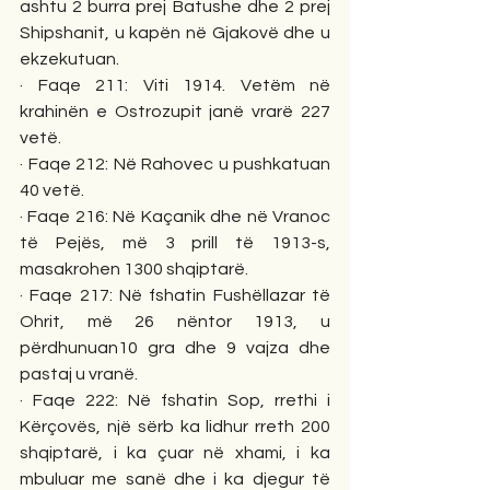
ashtu 2 burra prej Batushe dhe 2 prej 
Shipshanit, u kapën në Gjakovë dhe u 
ekzekutuan. 
· Faqe 211: Viti 1914. Vetëm në 
krahinën e Ostrozupit janë vrarë 227 
vetë. 
· Faqe 212: Në Rahovec u pushkatuan 
40 vetë. 
· Faqe 216: Në Kaçanik dhe në Vranoc 
të Pejës, më 3 prill të 1913-s, 
masakrohen 1300 shqiptarë. 
· Faqe 217: Në fshatin Fushëllazar të 
Ohrit, më 26 nëntor 1913, u 
përdhunuan10 gra dhe 9 vajza dhe 
pastaj u vranë. 
· Faqe 222: Në fshatin Sop, rrethi i 
Kërçovës, një sërb ka lidhur rreth 200 
shqiptarë, i ka çuar në xhami, i ka 
mbuluar me sanë dhe i ka djegur të 