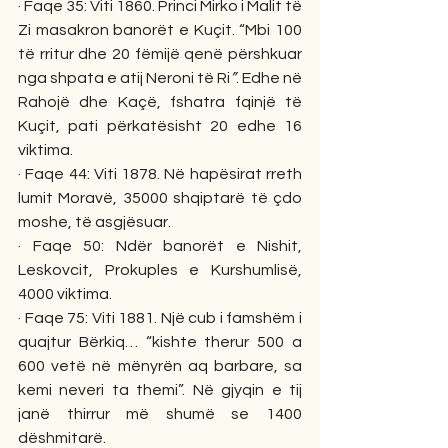
· Faqe 35: Viti 1860. Princi Mirko i Malit të 
Zi masakron banorët e Kuçit. “Mbi 100 
të rritur dhe 20 fëmijë qenë përshkuar 
nga shpata e atij Neroni të Ri
”
. Edhe në 
Rahojë dhe Kaçë, fshatra fqinjë të 
Kuçit, pati përkatësisht 20 edhe 16 
viktima. 
· Faqe 44: Viti 1878. Në hapësirat rreth 
lumit Moravë, 35000 shqiptarë të çdo 
moshe, të asgjësuar. 
· Faqe 50: Ndër banorët e Nishit, 
Leskovcit, Prokuples e Kurshumlisë, 
4000 viktima. 
· Faqe 75: Viti 1881. Një cub i famshëm i 
quajtur Bërkiq… “kishte therur 500 a 
600 vetë në mënyrën aq barbare, sa 
kemi neveri ta themi”. Në gjyqin e tij 
janë thirrur më shumë se 1400 
dëshmitarë. 