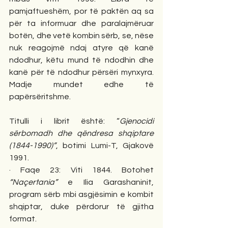
pamjaftueshëm, por të paktën aq sa 
për ta informuar dhe paralajmëruar 
botën, dhe vetë kombin sërb, se, nëse 
nuk reagojmë ndaj atyre që kanë 
ndodhur, këtu mund të ndodhin dhe 
kanë për të ndodhur përsëri mynxyra. 
Madje mundet edhe të 
papërsëritshme. 
Titulli i librit është: “
Gjenocidi 
sërbomadh dhe qëndresa shqiptare 
(1844-1990)”
, botimi Lumi-T, Gjakovë 
1991. 
· Faqe 23: Viti 1844. Botohet 
“Naçertania”
 e Ilia Garashaninit, 
program sërb mbi asgjësimin e kombit 
shqiptar, duke përdorur të gjitha 
format. 