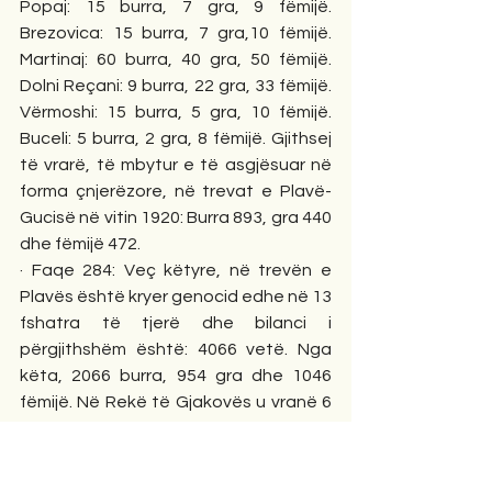
Popaj: 15 burra, 7 gra, 9 fëmijë. 
Brezovica: 15 burra, 7 gra,10 fëmijë. 
Martinaj: 60 burra, 40 gra, 50 fëmijë. 
Dolni Reçani: 9 burra, 22 gra, 33 fëmijë. 
Vërmoshi: 15 burra, 5 gra, 10 fëmijë. 
Buceli: 5 burra, 2 gra, 8 fëmijë. Gjithsej 
të vrarë, të mbytur e të asgjësuar në 
forma çnjerëzore, në trevat e Plavë-
Gucisë në vitin 1920: Burra 893, gra 440 
dhe fëmijë 472. 
· Faqe 284: Veç këtyre, në trevën e 
Plavës është kryer genocid edhe në 13 
fshatra të tjerë dhe bilanci i 
përgjithshëm është: 4066 vetë. Nga 
këta, 2066 burra, 954 gra dhe 1046 
fëmijë. Në Rekë të Gjakovës u vranë 6 
vetë. 
· Faqe 287: Viti 1921. Në Banjë të 
Prizrenit, 15 të mbytur duke i rrahur me 