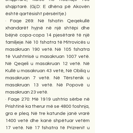
shqiptarë. (Gj.D: E dhëna pë Akovën 
është qartësisht përsëritje.) 
· Faqe 269: Në fshatin Qeqekullë 
xhandarët hyjnë në një shtëpi dhe 
bëjnë copa-copa 14 pjesëtarë të një 
familjeje. Në 10 fshatra të Mitrovicës u 
masakruan 190 vetë. Në 105 fshatra 
të Vushtrrisë u masakruan 1007 vetë. 
Në Qeqeli u masakruan 12 vetë. Në 
Kullë u masakruan 43 vetë, Në Obiliq u 
masakruan 7 vetë. Në Tërstenik u 
masakruan 13 vetë. Në Popovë u 
masakruan 23 vetë. 
· Faqe 270: Më 1919 ushtria sërbe në 
Prishtinë ka therur më se 4800 foshnja, 
gra e pleq. Në tre katunde janë vrarë 
1400 vetë dhe kanë shpëtuar vetëm 
17 vetë. Në 17 fshatra të Prizrenit u 