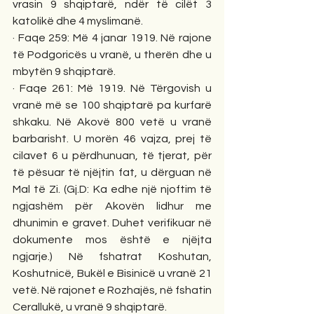
vrasin 9 shqiptarë, ndër të cilët 3 
katolikë dhe 4 myslimanë. 
· Faqe 259: Më 4 janar 1919. Në rajone 
të Podgoricës u vranë, u therën dhe u 
mbytën 9 shqiptarë. 
· Faqe 261: Më 1919. Në Tërgovish u 
vranë më se 100 shqiptarë pa kurfarë 
shkaku. Në Akovë 800 vetë u vranë 
barbarisht. U morën 46 vajza, prej të 
cilavet 6 u përdhunuan, të tjerat, për 
të pësuar të njëjtin fat, u dërguan në 
Mal të Zi. (Gj.D: Ka edhe një njoftim të 
ngjashëm për Akovën lidhur me 
dhunimin e gravet. Duhet verifikuar në 
dokumente mos është e njëjta 
ngjarje.) Në fshatrat Koshutan, 
Koshutnicë, Bukël e Bisinicë u vranë 21 
vetë. Në rajonet e Rozhajës, në fshatin 
Cerallukë, u vranë 9 shqiptarë. 