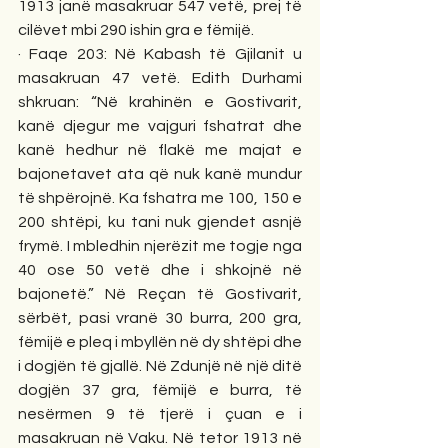
1913 janë masakruar 547 vetë, prej të 
cilëvet mbi 290 ishin gra e fëmijë. 
· Faqe 203: Në Kabash të Gjilanit u 
masakruan 47 vetë. Edith Durhami 
shkruan: “Në krahinën e Gostivarit, 
kanë djegur me vajguri fshatrat dhe 
kanë hedhur në flakë me majat e 
bajonetavet ata që nuk kanë mundur 
të shpërojnë. Ka fshatra me 100, 150 e 
200 shtëpi, ku tani nuk gjendet asnjë 
frymë. I mbledhin njerëzit me togje nga 
40 ose 50 vetë dhe i shkojnë në 
bajonetë.” Në Reçan të Gostivarit, 
sërbët, pasi vranë 30 burra, 200 gra, 
fëmijë e pleq i mbyllën në dy shtëpi dhe 
i dogjën të gjallë. Në Zdunjë në një ditë 
dogjën 37 gra, fëmijë e burra, të 
nesërmen 9 të tjerë i çuan e i 
masakruan në Vaku. Në tetor 1913 në 