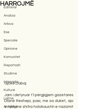
HARROJMË
Editorial
Analiza
Arkiva
Ese
Speciale
Opinione
Komunitet
Reportazh
Studime
Intervista
Gjokë Dabaj
Kulturë
Jam i detyruar t’i përgjigjem gazetares 
Lajme
Dianë Rexhepi, pasi, me sa duket, ajo 
e njeh me shifra holokaustin e nazizmit 
Antologji