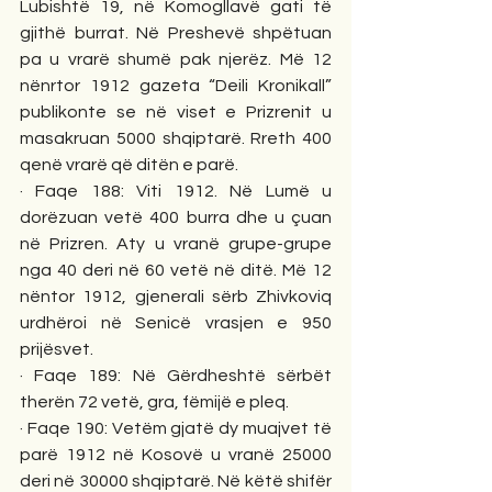
Lubishtë 19, në Komogllavë gati të 
gjithë burrat. Në Preshevë shpëtuan 
pa u vrarë shumë pak njerëz. Më 12 
nënrtor 1912 gazeta “Deili Kronikall” 
publikonte se në viset e Prizrenit u 
masakruan 5000 shqiptarë. Rreth 400 
qenë vrarë që ditën e parë. 
· Faqe 188: Viti 1912. Në Lumë u 
dorëzuan vetë 400 burra dhe u çuan 
në Prizren. Aty u vranë grupe-grupe 
nga 40 deri në 60 vetë në ditë. Më 12 
nëntor 1912, gjenerali sërb Zhivkoviq 
urdhëroi në Senicë vrasjen e 950 
prijësvet. 
· Faqe 189: Në Gërdheshtë sërbët 
therën 72 vetë, gra, fëmijë e pleq. 
· Faqe 190: Vetëm gjatë dy muajvet të 
parë 1912 në Kosovë u vranë 25000 
deri në 30000 shqiptarë. Në këtë shifër 