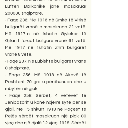
Luftën Ballkanike janë masakruar 
200000 shqiptarë. 
· Faqe 236: Më 1916 në Smirë të Vitisë 
bullgarët vranë e masakruan 21 vetë. 
Më 1917-n në fshatin Gjylekar të 
Gjilanit forcat bullgare vranë 61 vetë. 
Më 1917 në fshatin Zhiti bullgarët 
vranë 8 vetë. 
· Faqe 237: Në Lubishtë bullgarët vranë 
8 shqiptarë. 
· Faqe 256: Më 1918 në Akovë të 
Peshterit 70 gra u përdhunuan dhe u 
mbytën në gjak. 
· Faqe 258: Sërbët, 4 vetëvet të 
Jenipazarit u kanë nxjerrë sytë për së 
gjalli. Më 15 shkurt 1918 në Poçest të 
Pejës sërbët masakruan një plak 80 
vjeç dhe një djalë 12 vjeç. 1918. Sërbët 