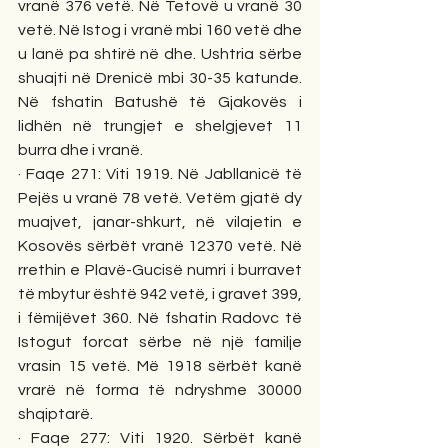
vranë 376 vetë. Në Tetovë u vranë 30 
vetë. Në Istog i vranë mbi 160 vetë dhe 
u lanë pa shtirë në dhe. Ushtria sërbe 
shuajti në Drenicë mbi 30-35 katunde. 
Në fshatin Batushë të Gjakovës i 
lidhën në trungjet e shelgjevet 11 
burra dhe i vranë. 
· Faqe 271: Viti 1919. Në Jabllanicë të 
Pejës u vranë 78 vetë. Vetëm gjatë dy 
muajvet, janar-shkurt, në vilajetin e 
Kosovës sërbët vranë 12370 vetë. Në 
rrethin e Plavë-Gucisë numri i burravet 
të mbytur është 942 vetë, i gravet 399, 
i fëmijëvet 360. Në fshatin Radovc të 
Istogut forcat sërbe në një familje 
vrasin 15 vetë. Më 1918 sërbët kanë 
vrarë në forma të ndryshme 30000 
shqiptarë. 
· Faqe 277: Viti 1920. Sërbët kanë 