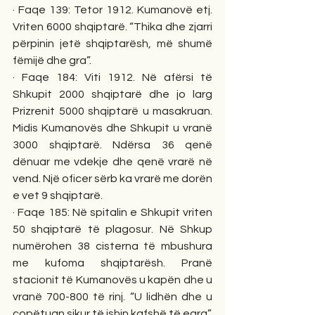
· Faqe 139: Tetor 1912. Kumanovë etj. 
Vriten 6000 shqiptarë. “Thika dhe zjarri 
përpinin jetë shqiptarësh, më shumë 
fëmijë dhe gra”. 
· Faqe 184: Viti 1912. Në afërsi të 
Shkupit 2000 shqiptarë dhe jo larg 
Prizrenit 5000 shqiptarë u masakruan. 
Midis Kumanovës dhe Shkupit u vranë 
3000 shqiptarë. Ndërsa 36 qenë 
dënuar me vdekje dhe qenë vrarë në 
vend. Një oficer sërb ka vrarë me dorën 
e vet 9 shqiptarë. 
· Faqe 185: Në spitalin e Shkupit vriten 
50 shqiptarë të plagosur. Në Shkup 
numërohen 38 cisterna të mbushura 
me kufoma shqiptarësh. Pranë 
stacionit të Kumanovës u kapën dhe u 
vranë 700-800 të rinj. “U lidhën dhe u 
copëtuan sikur të ishin kafshë të egra”. 