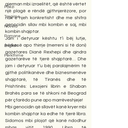
gjerman mbi izraelitët, që është vërtet 
Poezi
një plagë e rëndë gjithnjerëzore, por 
Tregime
nuk e njeh konkretisht dhe me shifra 
genocidin sllav mbi kombin e saj, mbi 
Novela
kombin shqiptar. 
Romane
Jam i detyruar kështu t’i bëj lutje, 
kërkesë apo thirrje (merreni si të doni) 
English
gazetares Dianë Rexhepi dhe qindra 
Përkthime
gazetarëve të tjerë shqiptarë… Dhe 
jam i detyruar t’u bëj paralajmërim të 
gjithë politikanëve dhe biznesmenëve 
shqiptarë, të Tiranës dhe të 
Prishtinës: Lexojeni librin e Shaban 
Brahës para se të shkoni në Beograd 
për çfarëdo pune apo marrëveshjeje! 
Mbi genocidin që sllavët kanë kryer mbi 
kombin shqiptar ka edhe të tjerë libra. 
Sidomos mbi plojat që kanë ndodhur 
mbas vitit 1990. Libra të 