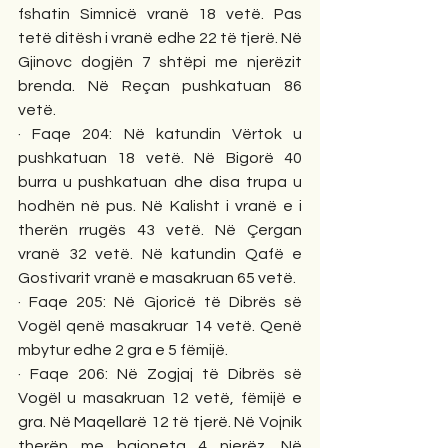
fshatin Simnicë vranë 18 vetë. Pas 
tetë ditësh i vranë edhe 22 të tjerë. Në 
Gjinovc dogjën 7 shtëpi me njerëzit 
brenda. Në Reçan pushkatuan 86 
vetë. 
· Faqe 204: Në katundin Vërtok u 
pushkatuan 18 vetë. Në Bigorë 40 
burra u pushkatuan dhe disa trupa u 
hodhën në pus. Në Kalisht i vranë e i 
therën rrugës 43 vetë. Në Çergan 
vranë 32 vetë. Në katundin Qafë e 
Gostivarit vranë e masakruan 65 vetë. 
· Faqe 205: Në Gjoricë të Dibrës së 
Vogël qenë masakruar 14 vetë. Qenë 
mbytur edhe 2 gra e 5 fëmijë. 
· Faqe 206: Në Zogjaj të Dibrës së 
Vogël u masakruan 12 vetë, fëmijë e 
gra. Në Maqellarë 12 të tjerë. Në Vojnik 
therën me bajoneta 4 njerëz. Në 