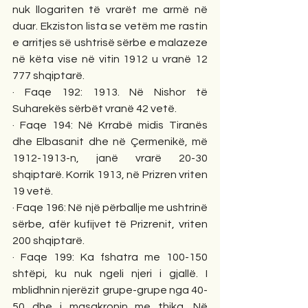
nuk llogariten të vrarët me armë në 
duar. Ekziston lista se vetëm me rastin 
e arritjes së ushtrisë sërbe e malazeze 
në këta vise në vitin 1912 u vranë 12 
777 shqiptarë. 
· Faqe 192: 1913. Në Nishor të 
Suharekës sërbët vranë 42 vetë. 
· Faqe 194: Në Krrabë midis Tiranës 
dhe Elbasanit dhe në Çermenikë, më 
1912-1913-n, janë vrarë 20-30 
shqiptarë. Korrik 1913, në Prizren vriten 
19 vetë. 
· Faqe 196: Në një përballje me ushtrinë 
sërbe, afër kufijvet të Prizrenit, vriten 
200 shqiptarë. 
· Faqe 199: Ka fshatra me 100-150 
shtëpi, ku nuk ngeli njeri i gjallë. I 
mblidhnin njerëzit grupe-grupe nga 40-
50 dhe i masakronin me thika. Në 