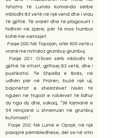
fshatra të Lumës komanda sërbe 
mblodhi 83 vetë në një vend dhe i vrau 
të gjithë. Të vrarët dhe të plagosurit i 
hidhnin në zjarre, për të mos humbur 
kohë me varrosjet. 
· Faqe 200: Në Topojan, afër 400 vetë u 
vranë me mitraloz grumbuj-grumbuj. 
· Faqe 201: Oficeri sërb mblodhi të 
gjithë të rriturit, gjithsej 83 vetë, dhe i 
pushkatoi. Te Shpella e Ibrës, në 
udhën për në Prizren, buzë një uji, 
bajonetat e xhelatëvet nisën të 
ngulen në trupat e robërvet të lidhur 
dy nga dy dhe, sakaq, “36 lojmianë e 
54 nimçianë u shnërruan në grumbuj 
kufomash.” 
· Faqe 202: Në Lumë e Opojë, në një 
pasqyrë përmbledhëse, del se në vitin 