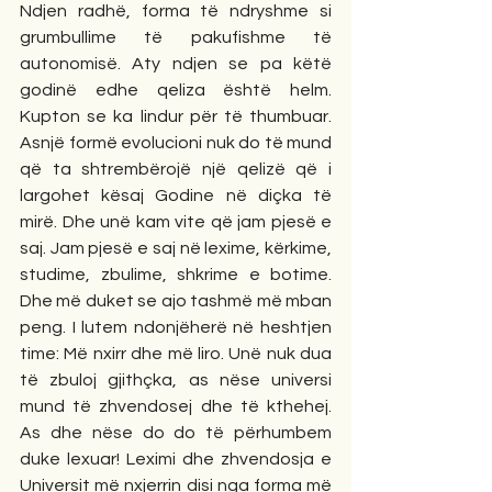
Ndjen radhë, forma të ndryshme si 
grumbullime të pakufishme të 
autonomisë. Aty ndjen se pa këtë 
godinë edhe qeliza është helm. 
Kupton se ka lindur për të thumbuar. 
Asnjë formë evolucioni nuk do të mund 
që ta shtrembërojë një qelizë që i 
largohet kësaj Godine në diçka të 
mirë. Dhe unë kam vite që jam pjesë e 
saj. Jam pjesë e saj në lexime, kërkime, 
studime, zbulime, shkrime e botime. 
Dhe më duket se ajo tashmë më mban 
peng. I lutem ndonjëherë në heshtjen 
time: Më nxirr dhe më liro. Unë nuk dua 
të zbuloj gjithçka, as nëse universi 
mund të zhvendosej dhe të kthehej. 
As dhe nëse do do të përhumbem 
duke lexuar! Leximi dhe zhvendosja e 
Universit më nxjerrin disi nga forma më 