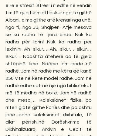
e re e stresit. Stresi i ri edhe në vendin 
tim të quajtur mjaft bukur nga të gjithë 
Albani, e me gjithë atë krenari nga unë, 
nga ti, nga Ju, Shqipëri. Atje mësova 
se ka radha të tjera ende. Nuk ka 
radha për librin! Nuk ka radha për 
leximin! Ah sikur… Ah, sikur… sikur…. 
Sikur…. Ndoshta atëherë do të gjeja 
shtëpinë time. Ndërsa jam ende në 
radhë. Jam në radhë me këta që kanë 
250 vite në këtë model radhe. Jam në 
radhë edhe sot në një nga bibliotekat 
më të mëdha në botë. Jam në radhë 
dhe mësoj… Koleksionet fizike po 
rriten gjatë gjithë kohës dhe po ashtu 
janë edhe koleksionet dixhitale, të 
cilat përfshijnë Dorëshkrime të 
Dixhitalizuara, Arkivin e Uebit të 