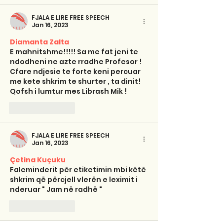
FJALA E LIRE FREE SPEECH
Jan 16, 2023
Diamanta Zalta
E mahnitshme!!!!! Sa me fat jeni te 
ndodheni ne azte rradhe Profesor ! 
Cfare ndjesie te forte keni percuar 
me kete shkrim te shurter , ta dinit! 
Qofsh i lumtur mes Librash Mik !
Like
Reply
FJALA E LIRE FREE SPEECH
Jan 16, 2023
Çetina Kuçuku
Faleminderit për etiketimin mbi këtë 
shkrim që përcjell vlerën e leximit i 
nderuar " Jam në radhë "
Like
Reply