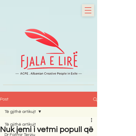
Post
Të gjithë artikujt
Të gjithë artikujt
Nuk jemi i vetmi popull që
Dr Fatmir Terziu