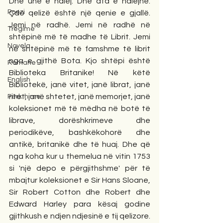
Dhe unë e ndiej. Dhe ata e ndiejnë. 
Poezi
Çdo qelizë është një qenie e gjallë. 
Jemi në radhë. Jemi në radhë në 
Tregime
shtëpinë më të madhe të Librit. Jemi 
Novela
në shtëpinë më të famshme të librit 
nga e gjithë Bota. Kjo shtëpi është 
Romane
Biblioteka Britanike! Në këtë 
English
Bibliotekë, janë vitet, janë librat, janë 
ritet, janë shtetet, janë memorjet, janë 
Përkthime
koleksionet më të mëdha në botë të 
librave, dorëshkrimeve dhe 
periodikëve, bashkëkohorë dhe 
antikë, britanikë dhe të huaj. Dhe që 
nga koha kur u themelua në vitin 1753 
si 'një depo e përgjithshme' për të 
mbajtur koleksionet e Sir Hans Sloane, 
Sir Robert Cotton dhe Robert dhe 
Edward Harley para kësaj godine 
gjithkush e ndjen ndjesinë e tij qelizore. 