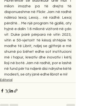
Mbretërisë së Bashkuar dhe mbi 1 
milion imazhe pa të drejta të 
disponueshme në Flickr. Jam në radhë 
ndërsa lexoj. Lexoj… në radhë. Lexoj 
përditë… Me një program të gjallë, aty 
hyjnë e dalin 1.6 milionë vizitorë në çdo 
vit. Duke parë përpara në vitin 2023, 
vitin e 50-vjetorit të kësaj shtëpie të 
madhe të Librit, ndjej se gjithnjë e më 
shumë po bëhet edhe sot institucioni 
më i hapur, kreativ dhe inovativ i këtij 
lloji në botë. Jam në radhë, por e lashë 
në fund për ta ndjerë disi ndryshe këtë 
modesti, se aty janë edhe librat e mi! 
Editorial