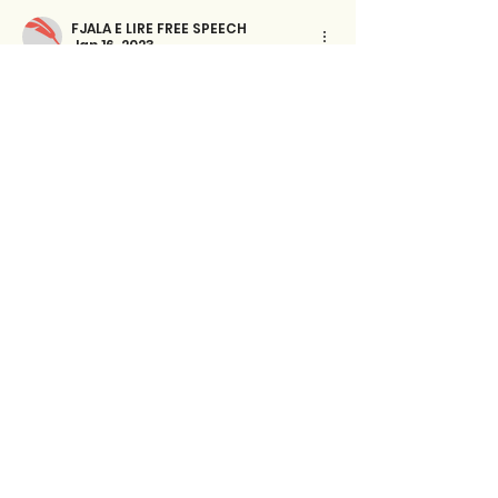
FJALA E LIRE FREE SPEECH
Jan 16, 2023
Manushaqe Ismailaj
Nje shkrim teper domethense, 
mbreselense!Ju 
lumte!Komplimenta!Urime 
profesor!Respekte
Like
Reply
FJALA E LIRE FREE SPEECH
Jan 16, 2023
Bashkim Saliasi
RESPEKTE për penën tuaj dhe punën 
hulumtues dhe studiueses profesor 
Fatmir Tereziu. Përshkrim dinjitoz.
Like
Reply
Show more comments