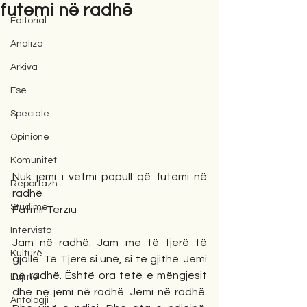
futemi në radhë
Editorial
Analiza
Arkiva
Ese
Speciale
Opinione
Komunitet
Nuk jemi i vetmi popull që futemi në 
Reportazh
radhë
Studime
Fatmir Terziu
Intervista
Jam në radhë. Jam me të tjerë të 
Kulturë
gjallë. Të Tjerë si unë, si të gjithë. Jemi 
në radhë. Është ora tetë e mëngjesit 
Lajme
dhe ne jemi në radhë. Jemi në radhë. 
Antologji