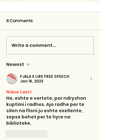
6 Comments
Write a comment...
Newest
FJALA E LIRE FREE SPEECH
Jan 16, 2023
Ndue Lazri
He, eshte e vertete, por ndryshon 
kuptimi i radhes. Ajo radhe per te 
cilen na flisni ju eshte exellente, 
sepse behet per te hyre ne 
biblioteke.
Like
Reply