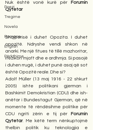
Nuk është vonë kurë për 
Forumin 
Poezi
Qytetar
Tregime
Novela
Romane
Shqipërisë i duhet Opozita. I duhet 
opozitë. Ndryshe vendi shkon në 
English
anarki. Me një fitues të tillë mazhoritar, 
Përkthime
rrezikon mjaft dhe e ardhmja. Si pasojë 
i duhen rrugë, i duhet punë asaj që sot 
është Opozitë reale. Dhe si? 
Adolf Müller (13 maj 1916 - 22 shkurt 
2005) ishte politikani gjerman i 
Bashkimit Demokristian (CDU) dhe ish-
anëtar i Bundestagut Gjerman, që në 
momente të rëndësihme politike për 
CDU ngriti zërin e tij për 
Forumin 
Qytetar
. Me këtë term nënkuptojmë 
thelbin politik ku teknologjia e 