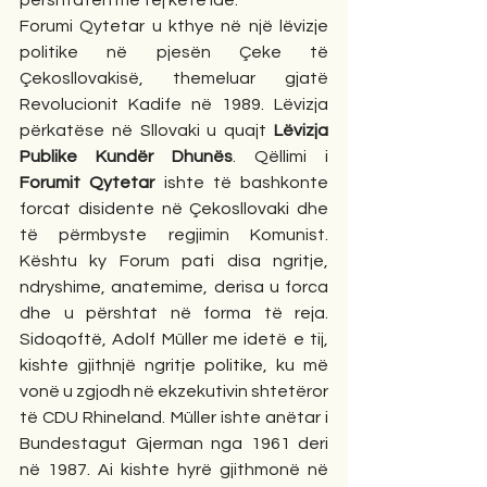
Forumi Qytetar u kthye në një lëvizje 
politike në pjesën Çeke të 
Çekosllovakisë, themeluar gjatë 
Revolucionit Kadife në 1989. Lëvizja 
përkatëse në Sllovaki u quajt 
Lëvizja 
Publike Kundër Dhunës
. Qëllimi i 
Forumit Qytetar
 ishte të bashkonte 
forcat disidente në Çekosllovaki dhe 
të përmbyste regjimin Komunist. 
Kështu ky Forum pati disa ngritje, 
ndryshime, anatemime, derisa u forca 
dhe u përshtat në forma të reja. 
Sidoqoftë, Adolf Müller me idetë e tij, 
kishte gjithnjë ngritje politike, ku më 
vonë u zgjodh në ekzekutivin shtetëror 
të CDU Rhineland. Müller ishte anëtar i 
Bundestagut Gjerman nga 1961 deri 
në 1987. Ai kishte hyrë gjithmonë në 