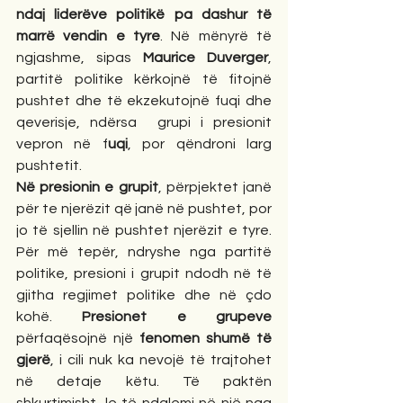
ndaj liderëve politikë pa dashur të 
marrë vendin e tyre
. Në mënyrë të 
ngjashme, sipas 
Maurice Duverger
, 
partitë politike kërkojnë të fitojnë 
pushtet dhe të ekzekutojnë fuqi dhe 
qeverisje, ndërsa  grupi i presionit 
vepron në f
uqi
, por qëndroni larg 
pushtetit. 
Në presionin e grupit
, përpjektet janë 
për te njerëzit që janë në pushtet, por 
jo të sjellin në pushtet njerëzit e tyre. 
Për më tepër, ndryshe nga partitë 
politike, presioni i grupit ndodh në të 
gjitha regjimet politike dhe në çdo 
kohë. 
Presionet e grupeve
përfaqësojnë një 
fenomen shumë të 
gjerë
, i cili nuk ka nevojë të trajtohet 
në detaje këtu. Të paktën 