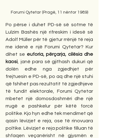
Forumi Qytetar (Pragë, 11 nëntor 1989)
Po përse i duhet PD-së së sotme të 
Lulzim Bashës një rifreskim i idesë së 
Adolf Müller për të gjetur rrënjë të reja 
me idenë e një Forumi Qytetar? Kur 
dihet se 
euforia, përçarja, cilësia dhe 
kaosi
, janë para së gjithash dukuri që 
dolën edhe nga zgjedhjet për 
frejtuesin e PD-së, po aq dhe një stuhi 
që fshihet pas rezultatit të zgjedhjeve 
të fundit elektorale, Forumi Qytetar 
mbetet një domosdoshmëri dhe një 
rrugë e pashkelur për këtë forcë 
politike. Kjo hyn edhe tek mendimet që 
qasin lëvizjet e reja, ose të rinovuara 
poltike. Lëvizjet e reja politike filluan të 
shfaqen veçanërisht në gjysmën e 