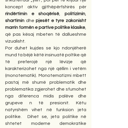
shkatërruar „yllin“, por për të krijuar një 
koncept aktiv gjithëpërfshirës për 
rindërtimin e shoqërisë
, 
politizimin
, 
shartimin
 dhe 
pjesët e tyre zakonisht 
marrin formën e partive politike klasike
, 
që pas kësaj mbeten të dallueshme 
vizualisht.
Por duhet kujdes se kjo ndonjëherë 
mund ta bëjë këtë insinuatë poltike që 
të preferojë një lëvizje që 
karakterizohet nga një qëllim i vetëm 
(monotematik). Monotematizmi mbett 
pastaj më shumë problematik dhe 
problematika zgjerohet dhe sfumohet 
nga diferenca midis palëve dhe 
grupeve n të presionit. Këtu 
natyrshëm vihet në funksion jeta 
politike.  Dihet se, jeta politike në 
shtetet moderne demokratike 