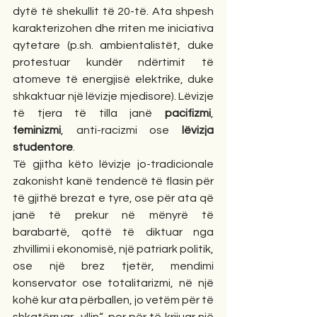
dytë të shekullit të 20-të. Ata shpesh 
karakterizohen dhe rriten me iniciativa 
qytetare (p.sh. ambientalistët, duke 
protestuar kundër ndërtimit të 
atomeve të energjisë elektrike, duke 
shkaktuar një lëvizje mjedisore). Lëvizje 
të tjera të tilla janë 
pacifizmi
, 
feminizmi
, anti-racizmi ose 
lëvizja 
studentore
. 
Të gjitha këto lëvizje jo-tradicionale 
zakonisht kanë tendencë të flasin për 
të gjithë brezat e tyre, ose për ata që 
janë të prekur në mënyrë të 
barabartë, qoftë të diktuar nga 
zhvillimi i ekonomisë, një patriark politik, 
ose një brez tjetër, mendimi 
konservator ose totalitarizmi, në një 
kohë kur ata përballen, jo vetëm për të 