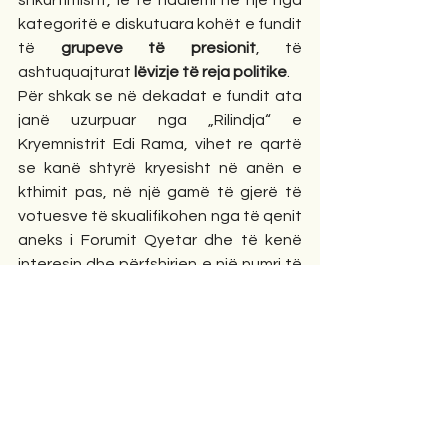
shkurtimisht, le të ndalemi në një nga 
kategoritë e diskutuara kohët e fundit 
të 
grupeve të presionit
, të 
ashtuquajturat 
lëvizje të reja politike
.
Për shkak se në dekadat e fundit ata 
janë uzurpuar nga „Rilindja“ e 
Kryemnistrit Edi Rama, vihet re qartë 
se kanë shtyrë kryesisht në anën e 
kthimit pas, në një gamë të gjerë të 
votuesve të skualifikohen nga të qenit 
aneks i Forumit Qyetar dhe të kenë 
interesin dhe përfshirjen e një numri të 
madh të (jo)anëtarëve, duke mos u 
përqëndruar më vetëm në një pjesë të 
veçantë të popullsisë, ose vetëm në 
disa shënjestra lehtësisht të 
kuptueshme. Kësisoj me një zgjerim të 
vëmendjes, të ristrkturimit të 
strukturave partiake, të riorganizimit 