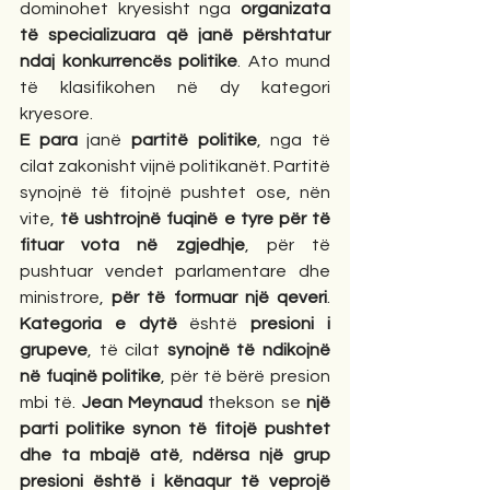
dominohet kryesisht nga 
organizata 
të specializuara që janë përshtatur 
ndaj konkurrencës politike
. Ato mund 
të klasifikohen në dy kategori 
kryesore. 
E para
 janë 
partitë politike
, nga të 
cilat zakonisht vijnë politikanët. Partitë 
synojnë të fitojnë pushtet ose, nën 
vite, 
të ushtrojnë fuqinë e tyre për të 
fituar vota në zgjedhje
, për të 
pushtuar vendet parlamentare dhe 
ministrore, 
për të formuar një qeveri
. 
Kategoria e dytë
 është 
presioni i 
grupeve
, të cilat 
synojnë të ndikojnë 
në fuqinë politike
, për të bërë presion 
mbi të. 
Jean Meynaud
 thekson se 
një 
parti politike synon të fitojë pushtet 
dhe ta mbajë atë
, 
ndërsa një grup 
presioni është i kënaqur të veprojë 