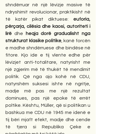
shndërruar në një lëvizje masive të 
ndryshimit revolucionar, praktikisht në 
të katër pikat diktuese: 
euforia, 
përçarja, cilësia dhe kaosi, autoriteti i 
lirë
 dhe 
heqja dorë gradualisht nga 
strukturat klasike politike
, kanë forcën 
e madhe shndërruese dhe bindëse në 
fitore. Kjo ide e tij vlente edhe për 
lëvizjet anti-totalitare, natyrisht me 
një zgjerim më të thukët të mendimit 
politik. Që nga ajo kohë në CDU, 
natyrshëm suksesi ishte në ngritje, 
madje më pas me një rezultat 
dominues, pas një epoke të errët 
poltike. Kështu, Müller, që si politikan u 
bashkua me CDU në 1945 me idenë e 
tij bëri mjaft efekt, madje dhe cende 
të tjera si Republika Çeke e 
përshtatën më tej këtë ide. 