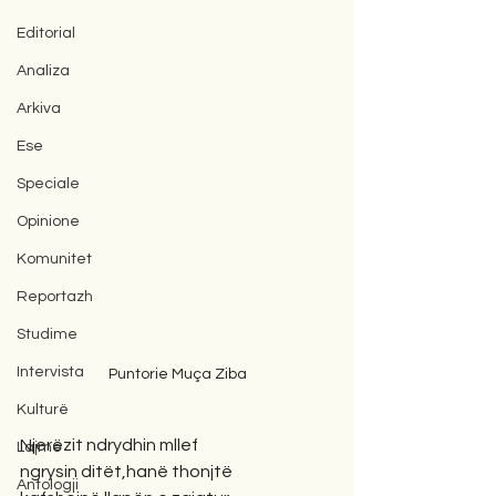
Editorial
Analiza
Arkiva
Ese
Speciale
Opinione
Komunitet
Reportazh
Studime
Intervista
Puntorie Muça Ziba
Kulturë
Njerëzit ndrydhin mllef
Lajme
ngrysin ditët,hanë thonjtë
Antologji