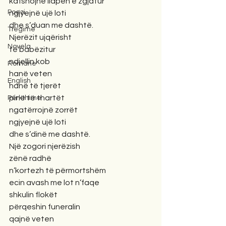
kafshojnë llapën e zgjatur
Poezi
ngjyejnë ujë loti
dhe s’duan me dashtë.
Tregime
Njerëzit ujqërisht
Novela
të babëzitur
ndjellin kob
Romane
hanë veten
English
hanë të tjerët
pinë të thartët
Përkthime
ngatërrojnë zorrët
ngjyejnë ujë loti
dhe s’dinë me dashtë.
Një zogori njerëzish 
zënë radhë 
n’kortezh të përmortshëm
ecin avash me lot n’faqe
shkulin flokët
përqeshin funeralin
qajnë veten