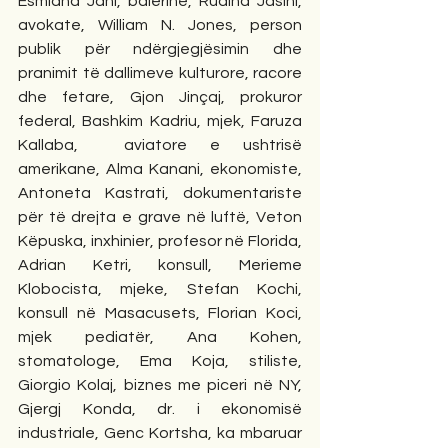
Esmiana Jani, balerinë, Rudina Jasini, 
avokate, William N. Jones, person 
publik për ndërgjegjësimin dhe 
pranimit të dallimeve kulturore, racore 
dhe fetare, Gjon Jinçaj, prokuror 
federal, Bashkim Kadriu, mjek, Faruza 
Kallaba,  aviatore e ushtrisë 
amerikane, Alma Kanani, ekonomiste, 
Antoneta Kastrati, dokumentariste 
për të drejta e grave në luftë, Veton 
Këpuska, inxhinier, profesor në Florida, 
Adrian Ketri, konsull, Merieme 
Klobocista, mjeke, Stefan Kochi, 
konsull në Masacusets, Florian Koci, 
mjek pediatër, Ana Kohen, 
stomatologe, Ema Koja, stiliste, 
Giorgio Kolaj, biznes me piceri në NY, 
Gjergj Konda, dr. i ekonomisë 
industriale, Genc Kortsha, ka mbaruar 