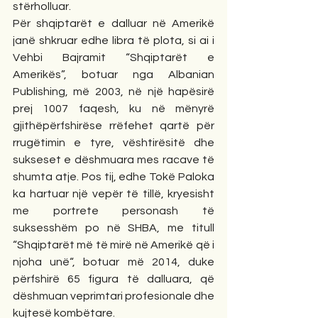
stërholluar.
Për shqiptarët e dalluar në Amerikë 
janë shkruar edhe libra të plota, si ai i 
Vehbi Bajramit “Shqiptarët e 
Amerikës”, botuar nga Albanian 
Publishing, më 2003, në një hapësirë 
prej 1007 faqesh, ku në mënyrë 
gjithëpërfshirëse rrëfehet qartë për 
rrugëtimin e tyre, vështirësitë dhe 
sukseset e dëshmuara mes racave të 
shumta atje. Pos tij, edhe Tokë Paloka 
ka hartuar një vepër të tillë, kryesisht 
me portrete personash të 
suksesshëm po në SHBA, me titull 
“Shqiptarët më të mirë në Amerikë që i 
njoha unë“, botuar më 2014, duke 
përfshirë 65 figura të dalluara, që 
dëshmuan veprimtari profesionale dhe 
kujtesë kombëtare.  