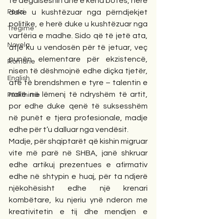
të degdiseshin anë e kënd botës, herë 
Poezi
duke u kushtëzuar nga përndjekjet 
politike, e herë duke u kushtëzuar nga 
Tregime
varfëria e madhe. Sido që të jetë ata, 
Novela
atje ku u vendosën për të jetuar, veç 
punën elementare për ekzistencë, 
Romane
nisen të dëshmojnë edhe diçka tjetër, 
English
atë të brendshmen e tyre – talentin e 
rrallë në lëmenj të ndryshëm të artit, 
Përkthime
por edhe duke qenë të suksesshëm 
në punët e tjera profesionale, madje 
edhe për t’u dalluar nga vendësit.
Madje, për shqiptarët që kishin migruar 
vite më parë në SHBA, janë shkruar 
edhe artikuj prezentues e afirmativ 
edhe në shtypin e huaj, për ta ndjerë 
njëkohësisht edhe një krenari 
kombëtare, ku njeriu ynë nderon me 
kreativitetin e tij dhe mendjen e 