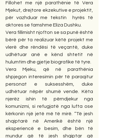
Fillohet me një parathënie të Vera 
Mjekut, drejtore ekzekutive e projektit, 
për vazhduar me tekstin  hyrës të 
aktores se famshme Eliza Dushku. 
Vera fillimisht njofton se sa punë është 
bërë për ta realizuar këtë projekt me 
vlerë dhe rëndësi të veçantë, duke 
udhëtuar anë e kënd shtetit në 
hulumtim dhe gjetje biografike të tyre.
Vera Mjeku, që në parathënia 
shpjegon interesimin për të paraqitur 
personat e suksesshëm, duke 
udhëtuar nëpër shumë vende. Këta 
njerëz ishin të përndjekur nga 
komunizmi, si refugjatë nga lufta ose 
kërkonin një jetë më të mirë. “Të jesh 
shqiptarë në Amerikë është një 
eksperiencë e besim, dhe bën të 
mundur që të jesh shqiptar që 