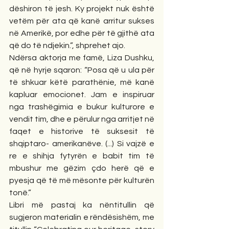
dëshiron të jesh. Ky projekt nuk është 
vetëm për ata që kanë arritur sukses 
në Amerikë, por edhe për të gjithë ata 
që do të ndjekin.”, shprehet ajo. 
Ndërsa aktorja me famë, Liza Dushku, 
që në hyrje sqaron: “Posa që u ula për 
të shkuar këtë parathënie, më kanë 
kapluar emocionet. Jam e inspiruar 
nga trashëgimia e bukur kulturore e 
vendit tim, dhe e përulur nga arritjet në 
faqet e historive të suksesit të 
shqiptaro- amerikanëve. (...) Si vajzë e 
re e shihja fytyrën e babit tim të 
mbushur me gëzim çdo herë që e 
pyesja që të më mësonte për kulturën 
tonë.” 
Libri më pastaj ka nëntitullin që 
sugjeron materialin e rëndësishëm, me 