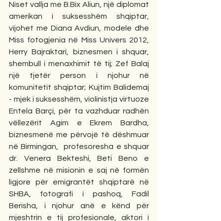
Niset vallja me B.Bix Aliun, një diplomat 
amerikan i suksesshëm shqiptar, 
vijohet me Diana Avdiun, modele dhe 
Miss fotogjenia në Miss Univers 2012, 
Herry Bajraktari, biznesmen i shquar, 
shembull i menaxhimit të tij; Zef Balaj 
një tjetër person i njohur në 
komunitetit shqiptar; Kujtim Balidemaj 
- mjek i suksesshëm, violinistja virtuoze 
Entela Barçi, për ta vazhduar radhën 
vëllezërit Agim e Ekrem Bardha, 
biznesmenë me përvojë të dëshmuar 
në Birmingan,  profesoresha e shquar 
dr. Venera Bekteshi, Beti Beno e 
zellshme në misionin e saj në formën 
ligjore për emigrantët shqiptarë në 
SHBA, fotografi i pashoq, Fadil 
Berisha, i njohur anë e kënd për 
mjeshtrin e tij profesionale, aktori i 