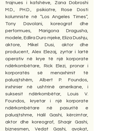
trajnues i kafshëve, Zana Dobroshi 
M.D., PH.D., psikiatre, Rose Dosti 
kolumniste në “Los Angeles Times”, 
Tony Davolani, koreograf dhe 
performues, Marigona Dragusha, 
modele, Edlira Duro mjeke, Eliza Dushju, 
aktore, Mikel Dusi, aktor dhe 
producent, Alex Elezaj, zyrtar i lartë 
operativ në krye të një korporate 
ndërkombëtare, Rick Elezi, pronar i 
korporatës së menaxhimit të 
paluajtshëm, Albert P. Foundos, 
inxhinier në ushtrinë amerikane, i 
suksesit ndërkombëtar, Louis V. 
Foundos, kryetar i një korporate 
ndërkombëtare në pasuritë e 
paluajtshme, Halil Gashi, kërcimtar, 
aktor dhe koreograf, Shaqir Gashi, 
biznesmen, Vedat Gashi, avokat, 