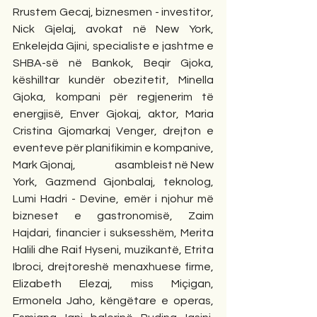
Rrustem Gecaj, biznesmen - investitor, 
Nick Gjelaj, avokat në New York, 
Enkelejda Gjini, specialiste e jashtme e 
SHBA-së në Bankok, Beqir Gjoka, 
këshilltar kundër obezitetit, Minella 
Gjoka, kompani për regjenerim të 
energjisë, Enver Gjokaj, aktor, Maria 
Cristina Gjomarkaj Venger, drejton e 
eventeve për planifikimin e kompanive, 
Mark Gjonaj,                  asambleist në New 
York, Gazmend Gjonbalaj, teknolog, 
Lumi Hadri - Devine, emër i njohur më 
bizneset e gastronomisë, Zaim 
Hajdari, financier i suksesshëm, Merita 
Halili dhe Raif Hyseni, muzikantë, Etrita 
Ibroci, drejtoreshë menaxhuese firme, 
Elizabeth Elezaj, miss Miçigan, 
Ermonela Jaho, këngëtare e operas, 