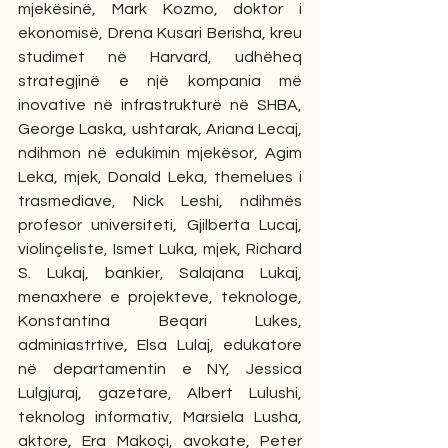
mjekësinë, Mark Kozmo, doktor i 
ekonomisë, Drena Kusari Berisha, kreu 
studimet në Harvard, udhëheq 
strategjinë e një kompania më 
inovative në infrastrukturë në SHBA, 
George Laska, ushtarak, Ariana Lecaj, 
ndihmon në edukimin mjekësor, Agim 
Leka, mjek, Donald Leka, themelues i 
trasmediave, Nick Leshi, ndihmës 
profesor universiteti, Gjilberta Lucaj, 
violinçeliste, Ismet Luka, mjek, Richard 
S. Lukaj, bankier, Salajana Lukaj, 
menaxhere e projekteve, teknologe, 
Konstantina Beqari Lukes, 
adminiastrtive, Elsa Lulaj, edukatore 
në departamentin e NY, Jessica 
Lulgjuraj, gazetare, Albert Lulushi, 
teknolog informativ, Marsiela Lusha, 
aktore, Era Makoçi, avokate, Peter 