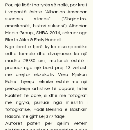
Por, një libër i natyrës së rrallë, por krejt 
i veçantë është “Albanian American 
success stories” (“Shqipatro-
amerikanët, histori suksesi”) Albanian 
Media Group,, SHBA 2014, shkruar nga 
Blerta Alika & Emily Hubbell.
Nga librat e tjerë, ky ka disa specifika 
edhe formale dhe dizajnuese: ka një 
madhe 28/30 cm., materiali është i 
pranuar nga një bord prej 13 vetash 
me drejtor ekzekutiv Vera Mjekun. 
Edhe thyerja teknike është me një 
përkujdesje artistike të paparë, letër 
kualitet të parë, si dhe me fotografi 
me ngjyra, punuar nga mjeshtri i 
fotografisë, Fadil Berisha e Bashkim 
Hasani, me gjithsej 377 faqe.
Autorët patën për qëllim vetëm 