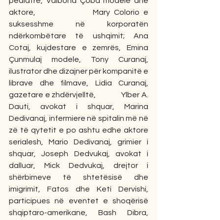
pediatre, Valbona Çoba modele dhe 
aktore,               Mary Colorio e 
suksesshme në korporatën 
ndërkombëtare të ushqimit; Ana 
Cotaj, kujdestare e zemrës, Emina 
Çunmulaj modele, Tony Curanaj, 
ilustrator dhe dizajner për kompanitë e 
librave dhe filmave, Lidia Curanaj, 
gazetare e zhdërvjelltë,              Ylber A. 
Dauti, avokat i shquar, Marina 
Dedivanaj, infermiere në spitalin më në 
zë të qytetit e po ashtu edhe aktore 
serialesh, Mario Dedivanaj, grimier i 
shquar, Joseph Dedvukaj, avokat i 
dalluar, Mick Dedvukaj, drejtor i 
shërbimeve të shtetësisë dhe 
imigrimit, Fatos dhe Keti Dervishi, 
participues në eventet e shoqërisë 
shqiptaro-amerikane, Bash Dibra, 