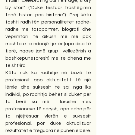
titullin “Celebrating our heritage, story 
by stori” (“Duke festuar trashëgimin 
tonë histori pas historie”). Prej këtu 
tashti radhitën personalitetet radhë-
radhë me fotoportret, biografi dhe 
veprimtari, te dikush me më pak 
rreshta e te ndonjë tjetër (apo disa të 
tjerë, ngase janë grup  vëllezërish a 
bashkëpunëtorësh) me të dhëna më 
të shtrira.
Këtu nuk ka radhitje në bazë të 
profesionit apo aktualitetit të një 
lëmie dhe suksesit të saj nga iks 
individi, po radhitja bëhet si duket për 
ta bërë sa më  larushe mes 
profesioneve të ndrysh, apo edhe për 
ta njëjtësuar vlerën e suksesit 
profesional, por duke aktualizuar 
rezultatet e treguara në punën e bërë.