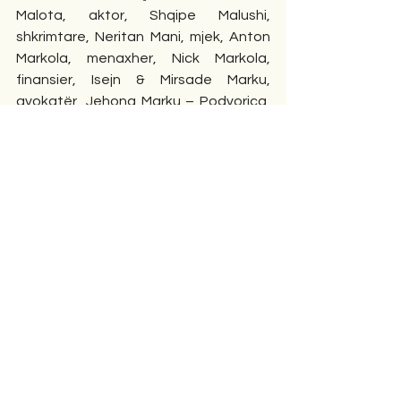
Malota, aktor, Shqipe Malushi, 
shkrimtare, Neritan Mani, mjek, Anton 
Markola, menaxher, Nick Markola, 
finansier, Isejn & Mirsade Marku, 
avokatër, Jehona Marku – Podvorica, 
mjeke, Agron Martini, doganier, Angela 
Martini, miss dhe modele, Mimoza 
Meholli, mjeke, Lisa Milicaj, këshilltare 
në NY, Ismer Mjeku, udhëheqësi kryesor 
në kompaninë më të madhe të 
promovimit në SHBA, Natura Mjeku, 
PH.D. e biologjisë molekulare, Ferid 
Murad, doktor i mjekësisë, Nobelist, 
Andamion Murataj, filmkrijues, Elvir 
Muriqi, boksier, Avni Mustafaj, drejtor 
ekzekutiv i Këshillit shqiptaro-
amerikan, Ronald Nasson, marinar, 
Adrian Neritani, avokat, Paul Nicaj, 