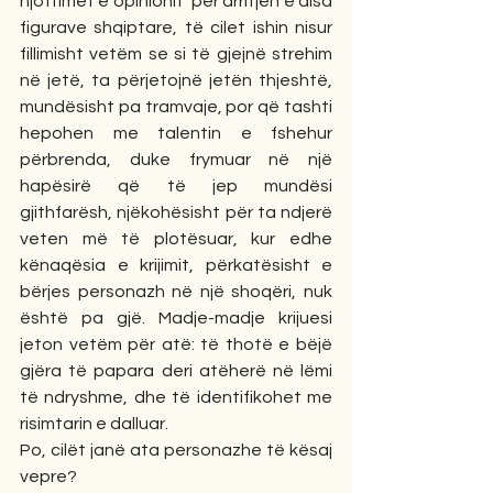
njoftimet e opinionit  për arritjen e disa 
figurave shqiptare, të cilet ishin nisur 
fillimisht vetëm se si të gjejnë strehim 
në jetë, ta përjetojnë jetën thjeshtë, 
mundësisht pa tramvaje, por që tashti 
hepohen me talentin e fshehur 
përbrenda, duke frymuar në një 
hapësirë që të jep mundësi 
gjithfarësh, njëkohësisht për ta ndjerë 
veten më të plotësuar, kur edhe 
kënaqësia e krijimit, përkatësisht e 
bërjes personazh në një shoqëri, nuk 
është pa gjë. Madje-madje krijuesi 
jeton vetëm për atë: të thotë e bëjë 
gjëra të papara deri atëherë në lëmi 
të ndryshme, dhe të identifikohet me 
risimtarin e dalluar.
Po, cilët janë ata personazhe të kësaj 
vepre?