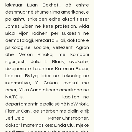
lakmuar Luan Bexheti, që është 
dëshmuar në shumë filma amerikanë, e 
po ashtu shkëlqen edhe aktori tjetër 
James Biberi në këtë profesion, Aida 
Bicaj vijon radhën për suksesin në 
dermatologji, Rrezarta Bilali, doktore e 
psikologjisë sociale, vëllezërit Agron 
dhe Veton Binakaj me kompani 
siguri,esh, Julia L. Black, avokate, 
dizajneria e talentuar Katerina Bocci, 
Labinot Bytyqi lider në teknologjinë 
informative, Ylli Cakani, avokat me 
emër, Yllka Cana oficere amerikane në 
NATO-s,         kapiten në 
departamentin e policisë në NeW York, 
Flamur Cani, që shërben me djalin e tij; 
Jeri Cela,                Peter Christopher, 
doktor i matematikës; Linda Ciu, mjeke 