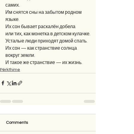
самих.
Им снятся сны на забытом родном 
языке.
Их сон бывает раскалён добела
или тих, как монетка в детском кулачке.
Усталые люди приходят домой спать.
Их сон — как странствие солнца 
вокруг земли.
И такое же странствие — их жизнь.
Përkthime
Comments