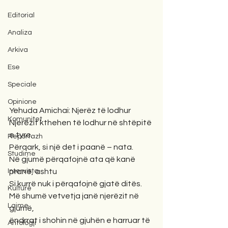
Editorial
Analiza
Arkiva
Ese
Speciale
Opinione
Yehuda Amichai: Njerëz të lodhur
Komunitet
Njerëzit kthehen të lodhur në shtëpitë 
e tyre.
Reportazh
Përqark, si një det i paanë – nata.
Studime
Në gjumë përqafojnë ata që kanë 
pranë, ashtu
Intervista
Si kurrë nuk i përqafojnë gjatë ditës.
Kulturë
Më shumë vetvetja janë njerëzit në 
Lajme
gjumë,
ëndrrat i shohin në gjuhën e harruar të 
Antologji