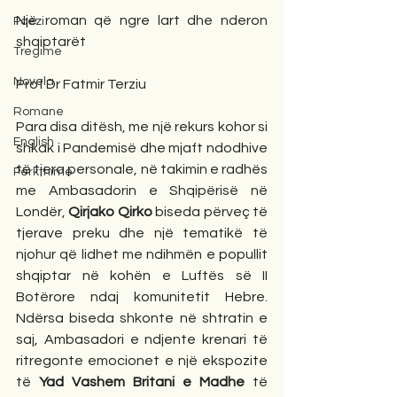
Një roman që ngre lart dhe nderon 
Poezi
shqiptarët
Tregime
Novela
Prof Dr Fatmir Terziu
Romane
Para disa ditësh, me një rekurs kohor si 
English
shkak i Pandemisë dhe mjaft ndodhive 
të tjera personale, në takimin e radhës 
Përkthime
me Ambasadorin e Shqipërisë në 
Londër, 
Qirjako Qirko
 biseda përveç të 
tjerave preku dhe një tematikë të 
njohur që lidhet me ndihmën e popullit 
shqiptar në kohën e Luftës së II 
Botërore ndaj komunitetit Hebre. 
Ndërsa biseda shkonte në shtratin e 
saj, Ambasadori e ndjente krenari të 
ritregonte emocionet e një ekspozite 
të 
Yad Vashem Britani e Madhe
 të 