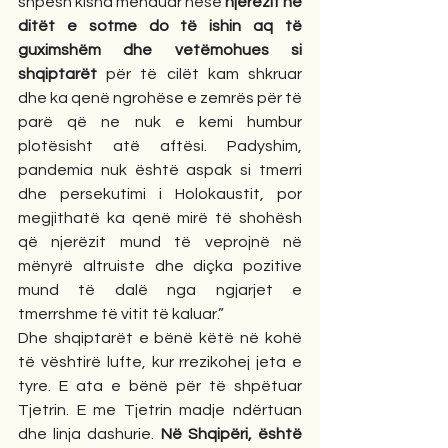
shpesh kisha menduar nëse 
njerëzit në 
ditët e sotme do të ishin aq të 
guximshëm dhe vetëmohues si 
shqiptarët
 për të cilët kam shkruar 
dhe ka qenë ngrohëse e zemrës për të 
parë që ne nuk e kemi humbur 
plotësisht atë aftësi. Padyshim, 
pandemia nuk është aspak si tmerri 
dhe persekutimi i Holokaustit, por 
megjithatë ka qenë mirë të shohësh 
që njerëzit mund të veprojnë në 
mënyrë altruiste dhe diçka pozitive 
mund të dalë nga ngjarjet e 
tmerrshme të vitit të kaluar.”
Dhe shqiptarët e bënë këtë në kohë 
të vështirë lufte, kur rrezikohej jeta e 
tyre. E ata e bënë për të shpëtuar 
Tjetrin. E me Tjetrin madje ndërtuan 
dhe linja dashurie. 
Në Shqipëri, është 