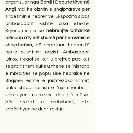
organizuar nga 
Bordi i Deputetëve në 
Angli
 mbi heroizmin e shqiptarëve për 
shpëtimin e hebrenjve. Ekspozita sipas 
ambasadorit kishte disa efekte. 
Kryesori ishte se 
hebrenjtë britanikë 
mësuan aty më shumë për heroizmin e 
shqiptarëve
, që shpëtuan hebrenjtë 
gjatë pushtimit nazist. Ambasadori 
Qirko, tregoi se kur iu drejtua publikut 
të pranishëm duke u thënë se “historia 
e mbrojtjes së popullsisë hebraike në 
Shqipëri është e jashtëzakonshme”, 
duke shtuar se ishte “një shembull i 
shkëlqyer i njerëzimit dhe një mësim 
për brezat e ardhshëm”, ata 
shpërthyen në duartrokitje. 