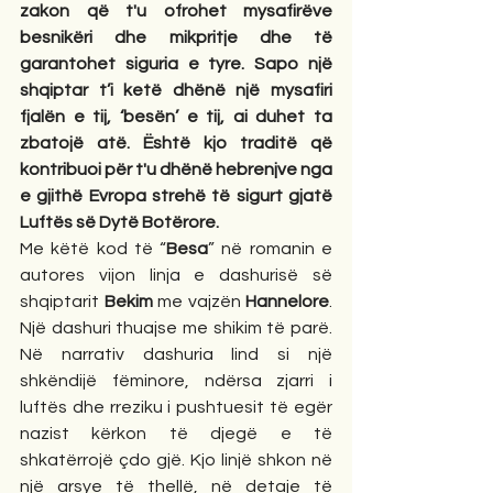
zakon që t'u ofrohet mysafirëve 
besnikëri dhe mikpritje dhe të 
garantohet siguria e tyre. Sapo një 
shqiptar t’i ketë dhënë një mysafiri 
fjalën e tij, ‘besën’ e tij, ai duhet ta 
zbatojë atë. Është kjo traditë që 
kontribuoi për t'u dhënë hebrenjve nga 
e gjithë Evropa strehë të sigurt gjatë 
Luftës së Dytë Botërore. 
Me këtë kod të “
Besa
” në romanin e 
autores vijon linja e dashurisë së 
shqiptarit 
Bekim
 me vajzën 
Hannelore
. 
Një dashuri thuajse me shikim të parë. 
Në narrativ dashuria lind si një 
shkëndijë fëminore, ndërsa zjarri i 
luftës dhe rreziku i pushtuesit të egër 
nazist kërkon të djegë e të 
shkatërrojë çdo gjë. Kjo linjë shkon në 
një arsye të thellë, në detaje të 