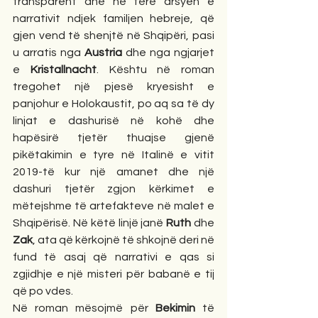
transparent dhe në tërë arsyen e 
narrativit ndjek familjen hebreje, që 
gjen vend të shenjtë në Shqipëri, pasi 
u arratis nga 
Austria
 dhe nga ngjarjet 
e 
Kristallnacht
. Kështu në roman 
tregohet një pjesë kryesisht e 
panjohur e Holokaustit, po aq sa të dy 
linjat e dashurisë në kohë dhe 
hapësirë tjetër thuajse gjenë 
pikëtakimin e tyre në Italinë e vitit 
2019-të kur një amanet dhe një 
dashuri tjetër zgjon kërkimet e 
mëtejshme të artefakteve në malet e 
Shqipërisë. Në këtë linjë janë 
Ruth
 dhe 
Zak
, ata që kërkojnë të shkojnë deri në 
fund të asaj që narrativi e qas si 
zgjidhje e një misteri për babanë e tij 
që po vdes. 
Në roman mësojmë për 
Bekimin
 të 