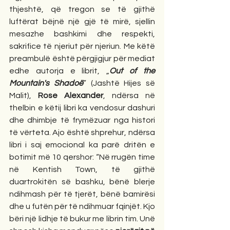
thjeshtë, që tregon se të gjithë 
luftërat bëjnë një gjë të mirë, sjellin 
mesazhe bashkimi dhe respekti, 
sakrifice të njeriut për njeriun. Me këtë 
preambulë është përgjigjur për mediat 
edhe autorja e librit, „
Out of the 
Mountain's Shadoë
” (Jashtë Hijes së 
Malit), 
Rose Alexander
, ndërsa në 
thelbin e këtij libri ka vendosur dashuri 
dhe dhimbje të frymëzuar nga histori 
të vërteta. Ajo është shprehur, ndërsa 
libri i saj emocional ka parë dritën e 
botimit më 10 qershor: “Në rrugën time 
në Kentish Town, të gjithë 
duartrokitën së bashku, bënë blerje 
ndihmash për të tjerët, bënë bamirësi 
dhe u futën për të ndihmuar fqinjët. Kjo 
bëri një lidhje të bukur me librin tim. Unë 