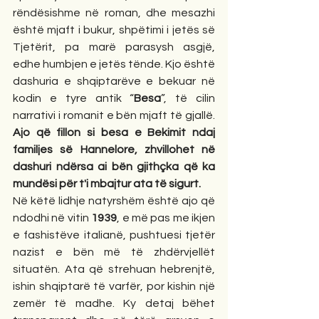
rëndësishme në roman, dhe mesazhi 
është mjaft i bukur, shpëtimi i jetës së 
Tjetërit, pa marë parasysh asgjë, 
edhe humbjen e jetës tënde. Kjo është 
dashuria e shqiptarëve e bekuar në 
kodin e tyre antik “
Besa
”, të cilin 
narrativi i romanit e bën mjaft të gjallë. 
Ajo që fillon si besa e Bekimit ndaj 
familjes së Hannelore, zhvillohet në 
dashuri ndërsa ai bën gjithçka që ka 
mundësi për t'i mbajtur ata të sigurt.
Në këtë lidhje natyrshëm është ajo që 
ndodhi në vitin 
1939
, e më pas me ikjen 
e fashistëve italianë, pushtuesi tjetër 
nazist e bën më të zhdërvjellët 
situatën. Ata që strehuan hebrenjtë, 
ishin shqiptarë të varfër, por kishin një 
zemër të madhe. Ky detaj bëhet 