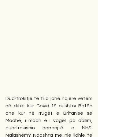
Duartrokitje të tilla janë ndjerë vetëm 
në ditët kur Covid-19 pushtoi Botën 
dhe kur në rrugët e Britanisë së 
Madhe, i madh e i vogël, pa dallim, 
duartrokisnin herronjtë e NHS. 
Ngjashëm? Ndoshta me një lidhje të 