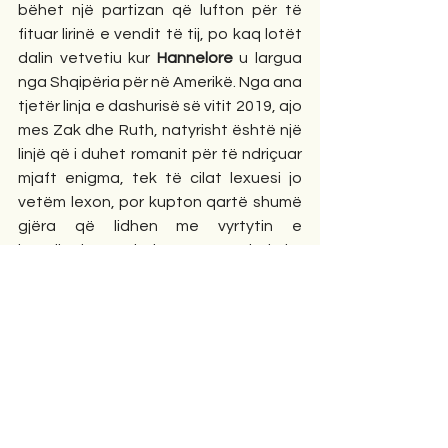
bëhet një partizan që lufton për të 
fituar lirinë e vendit të tij, po kaq lotët 
dalin vetvetiu kur 
Hannelore
 u largua 
nga Shqipëria për në Amerikë. Nga ana 
tjetër linja e dashurisë së vitit 2019, ajo 
mes Zak dhe Ruth, natyrisht është një 
linjë që i duhet romanit për të ndriçuar 
mjaft enigma, tek të cilat lexuesi jo 
vetëm lexon, por kupton qartë shumë 
gjëra që lidhen me vyrtytin e 
besnikërisë së shqiptarëve në shekuj. 
Alternimi midis historisë së Bekimit, të 
ndodhur në vitet e Luftës së II-të 
Botërore,  dhe asaj të Ruth dhe Zak në 
të tashmen, pikërisht në vitin 2019, 
është një përzierje e përsosur
. 
Zak,
duke qenë djali i 
Bekimit, 
që jeton në 
Itali për vetëm tridhjetë vjet, duke 
takuar Ruth, e cila po qëndron me 