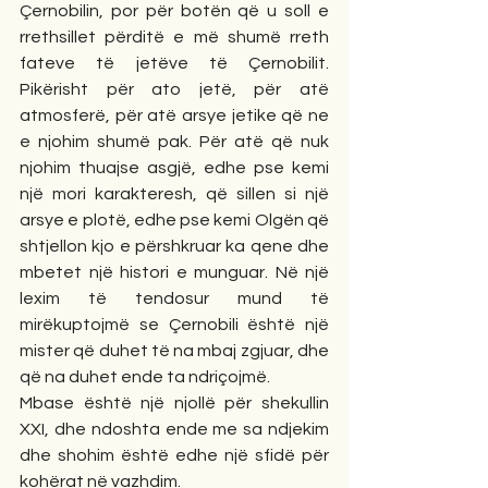
Çernobilin, por për botën që u soll e 
rrethsillet përditë e më shumë rreth 
fateve të jetëve të Çernobilit. 
Pikërisht për ato jetë, për atë 
atmosferë, për atë arsye jetike që ne 
e njohim shumë pak. Për atë që nuk 
njohim thuajse asgjë, edhe pse kemi 
një mori karakteresh, që sillen si një 
arsye e plotë, edhe pse kemi Olgën që 
shtjellon kjo e përshkruar ka qene dhe 
mbetet një histori e munguar. Në një 
lexim të tendosur mund të 
mirëkuptojmë se Çernobili është një 
mister që duhet të na mbaj zgjuar, dhe 
që na duhet ende ta ndriçojmë.
Mbase është një njollë për shekullin 
XXI, dhe ndoshta ende me sa ndjekim 
dhe shohim është edhe një sfidë për 
kohërat në vazhdim. 