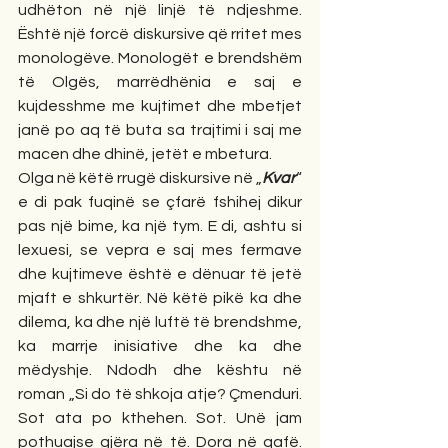
udhëton në një linjë të ndjeshme. 
Është një forcë diskursive që rritet mes 
monologëve. Monologët e brendshëm 
të Olgës, marrëdhënia e saj e 
kujdesshme me kujtimet dhe mbetjet 
janë po aq të buta sa trajtimi i saj me 
macen dhe dhinë, jetët e mbetura. 
Olga në këtë rrugë diskursive në „
Kvar
“ 
e di pak fuqinë se çfarë fshihej dikur 
pas një bime, ka një tym. E di, ashtu si 
lexuesi, se vepra e saj mes fermave 
dhe kujtimeve është e dënuar të jetë 
mjaft e shkurtër. Në këtë pikë ka dhe 
dilema, ka dhe një luftë të brendshme, 
ka marrje inisiative dhe ka dhe 
mëdyshje. Ndodh dhe kështu në 
roman „Si do të shkoja atje? Çmenduri. 
Sot ata po kthehen. Sot. Unë jam 
pothuajse gjëra në të. Dora në qafë. 