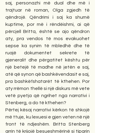
saj, personazhi më dual dhe më i 
trajtuar në roman, Olga zgjedh të 
qëndrojë. Qëndrimi i saj ka shumë 
kuptime, por më i rëndëishmi, ai që 
përcjell Britta, është se ajo qëndron 
aty, pra vendos të mos evakuohet 
sepse ka synim të mbledhë dhe të 
ruajë dokumentet sekrete të 
gjeneralit dhe përgatitet kështu për 
një betejë të madhe në jetën e saj, 
atë që synon që bashkëvendasit e saj, 
pra bashkëfshatarët të kthehen. Por 
aty rrëmon thellë si një diskurs më vete 
vetë pyetja që ngrihet nga narrativi i 
Stenberg, a do të kthehen?
Përtej kësaj narrativi kërkon të shkojë 
më ttuje, ku lexuesi e gjen veten në një 
front të ndjeshëm. Britta Stenberg 
arrin të krijojë besueshmërinë si tiparin 