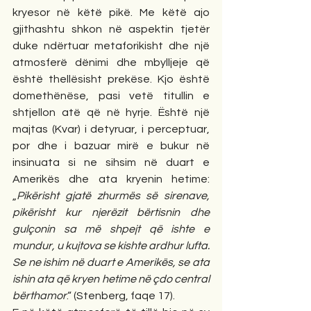
kryesor në këtë pikë. Me këtë ajo 
gjithashtu shkon në aspektin tjetër 
duke ndërtuar metaforikisht dhe një 
atmosferë dënimi dhe mbylljeje që 
është thellësisht prekëse. Kjo është 
domethënëse, pasi vetë titullin e 
shtjellon atë që në hyrje. Është një 
majtas (Kvar) i detyruar, i perceptuar, 
por dhe i bazuar mirë e bukur në 
insinuata si ne sihsim në duart e 
Amerikës dhe ata kryenin hetime: 
„
Pikërisht gjatë zhurmës së sirenave, 
pikërisht kur njerëzit bërtisnin dhe 
gulçonin sa më shpejt që ishte e 
mundur, u kujtova se kishte ardhur lufta. 
Se ne ishim në duart e Amerikës, se ata 
ishin ata që kryen hetime në çdo central 
bërthamor
.“ (Stenberg, faqe 17). 