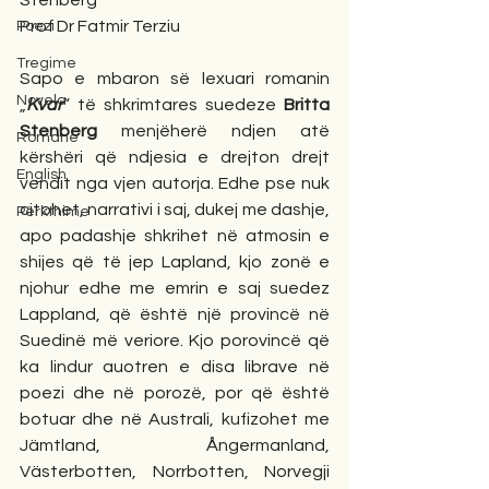
Stenberg
Prof Dr Fatmir Terziu
Poezi
Tregime
Sapo e mbaron së lexuari romanin 
Novela
„
Kvar
“ të shkrimtares suedeze 
Britta 
Stenberg
 menjëherë ndjen atë 
Romane
kërshëri që ndjesia e drejton drejt 
English
vendit nga vjen autorja. Edhe pse nuk 
citohet, narrativi i saj, dukej me dashje, 
Përkthime
apo padashje shkrihet në atmosin e 
shijes që të jep Lapland, kjo zonë e 
njohur edhe me emrin e saj suedez 
Lappland, që është një provincë në 
Suedinë më veriore. Kjo porovincë që 
ka lindur auotren e disa librave në 
poezi dhe në porozë, por që është 
botuar dhe në Australi, kufizohet me 
Jämtland, Ångermanland, 
Västerbotten, Norrbotten, Norvegji 