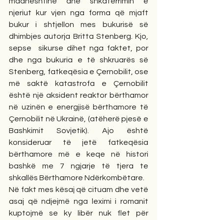
madhështinë dhe shkatërrimin e 
njeriut kur vjen nga forma që mjaft 
bukur i shtjellon mes bukurisë së 
dhimbjes autorja Britta Stenberg. Kjo, 
sepse  sikurse dihet nga faktet, por 
dhe nga bukuria e të shkruarës së 
Stenberg, fatkeqësia e Çernobilit, ose 
më saktë katastrofa e Çernobilit 
është një aksident reaktor bërthamor 
në uzinën e energjisë bërthamore të 
Çernobilit në Ukrainë, (atëherë pjesë e 
Bashkimit Sovjetik). Ajo është 
konsideruar të jetë fatkeqësia 
bërthamore më e keqe në histori 
bashkë me 7 ngjarje të tjera te 
shkallës Bërthamore Ndërkombëtare. 
Në fakt mes kësaj që cituam dhe vetë 
asaj që ndjejmë nga leximi i romanit 
kuptojmë se ky libër nuk flet për 