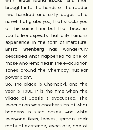
with "
Black Island Books
" she then 
brought into the hands of the reader 
two hundred and sixty pages of a 
novel that grabs you, that shocks you 
at the same time, but that teaches 
you to live aspects that only humans 
experience. In the form of literature, 
Britta Stenberg
 has wonderfully 
described what happened to one of 
those who remained in the evacuation 
zones around the Chernobyl nuclear 
power plant.
So, the place is Chernobyl, and the 
year is 1986. It is the time when the 
village of Spetje is evacuated. The 
evacuation was another sign of what 
happens in such cases. And while 
everyone flees, leaves, uproots their 
roots of existence, evacuate, one of 