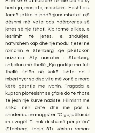
E në këtë atmosferë të tillë bie në sy 
heshtja, mosjeta, mosdurimi. Heshtja si 
formë jetike e padëgjuar mbetet një 
dëshmi më vete pas ndërprerjes së 
jetës së një fshati. Kjo formë e ikjes, e 
lëshimit të jetës, e zhdukjes, 
natyrshëm kap dhe një modul tjetër në 
romanin e Stenberg, që pikëtakon 
nazizmin. Aty narrativi i Stenberg 
shtjellon më thellë „Kjo goditje ma futi 
thellë fjalën në kokë. Ishte aq i 
mbërthyer sa disa vite më vonë e mora 
këtë çështje me Ivanin. Fragada e 
kupton plotësisht se çfarë do të thotë 
të jesh një kurvë naziste. Fillimisht më 
shikoi nën dritë dhe më pas u 
shndërrua në magjistër. "Olga, pëllumbi 
im i vogël. Ti nuk di shumë për jetën." 
(Stenberg, faqja 81). kështu romani 