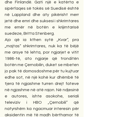
dhe Finlandë. Gati një e katërta e 
sipërfaqes së tokës së Suedisë është 
në Lappland dhe aty pikërisht merr 
jetë dhe emri dhe suksesi i shkrimtares 
me emër në botën e krijimtarisë 
suedeze, Britta Stenberg. 
Ajo që ia kthen sytë „Kvar“, pra 
„majtas“ shkrimtares, nuk ka të bëjë 
me arsye të lehta, por ngjarjet e vitit 
1986-të, ato ngjarje që tronditën 
botën me Çernobilin, duket se mbeten 
jo pak të domosdoshme për tu kujtuar 
edhe sot, në një kohë kur dhëmbë të 
tjera të ngjashme turren drejt fateve 
në ngjashme në atë rajon. Në ndjesinë 
e autores, ishte asokohe, seriali 
televiziv i HBO „Çernobili“ që 
natyrshëm ka ngacmuar interesin për 
aksidentin më të madh bërthamor të 