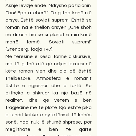
Asnjë lëvizje ende. Ndrysho pozicionin. 
Tani! Epo atëherë.“ Të gjitha kanë një 
arsye. Është sovjeti suprem. Është se 
romani na e thellon arsyen „Unë shoh 
në ditarin tim se si planet e mia kanë 
marrë formë. Sovjeti suprem!“ 
(Stenberg, faqja 147). 
Më tërësinë e kësaj forme diskursive, 
me të gjithë atë që ndjen lexuesi në 
këtë roman vjen dhe ajo që është 
thelbësore. Atmosfera e romanit 
është e ngjeshur dhe e fortë. Se 
gjithçka e shkruar ka një bazë në 
realitet, dhe që vetëm e bën 
tragjedinë më të plotë. Kjo është pika 
e fundit kritike e qytetërimit të kohës 
sonë, ndaj nuk lë shumë shpresë, por 
megjithatë e bën të qartë 