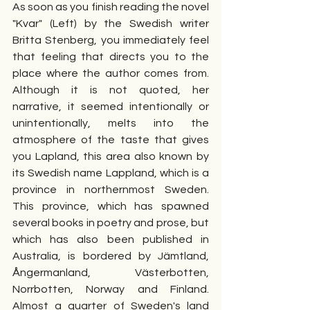
As soon as you finish reading the novel 
"Kvar" (Left) by the Swedish writer 
Britta Stenberg, you immediately feel 
that feeling that directs you to the 
place where the author comes from. 
Although it is not quoted, her 
narrative, it seemed intentionally or 
unintentionally, melts into the 
atmosphere of the taste that gives 
you Lapland, this area also known by 
its Swedish name Lappland, which is a 
province in northernmost Sweden. 
This province, which has spawned 
several books in poetry and prose, but 
which has also been published in 
Australia, is bordered by Jämtland, 
Ångermanland, Västerbotten, 
Norrbotten, Norway and Finland. 
Almost a quarter of Sweden's land 