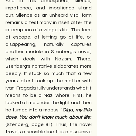
And in this atmosphere, silence, 
impatience, and impatience stand 
out. Silence as an unheard vital form 
remains a testimony in itself after the 
interruption of a village's life. This form 
of escape, of letting go of life, of 
disappearing, naturally captures 
another module in Stenberg's novel, 
which deals with Nazism. There, 
Stenberg's narrative elaborates more 
deeply. It stuck so much that a few 
years later I took up the matter with 
Ivan. Fragada fully understands what it 
means to be a Nazi whore. First, he 
looked at me under the light and then 
he turned into a magus. "
Olga, my little 
dove. You don't know much about life
." 
(Stenberg, page 81). Thus, the novel 
travels a sensible line. It is a discursive 