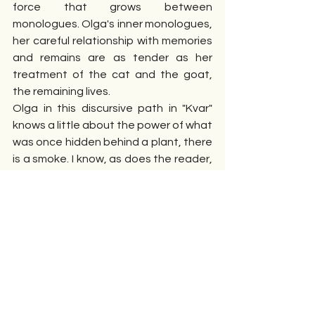
force that grows between 
monologues. Olga's inner monologues, 
her careful relationship with memories 
and remains are as tender as her 
treatment of the cat and the goat, 
the remaining lives.
Olga in this discursive path in "Kvar" 
knows a little about the power of what 
was once hidden behind a plant, there 
is a smoke. I know, as does the reader, 
that her work among farms and 
memoirs is doomed to be rather short. 
At this point there are also dilemmas, 
there is also an internal struggle, there 
is taking the initiative and there are 
doubts. It also happens in the novel 
"How would I go there?" Madness. 
Today they are coming back. Today. 
I'm almost stuff in it. Hand on the neck. 