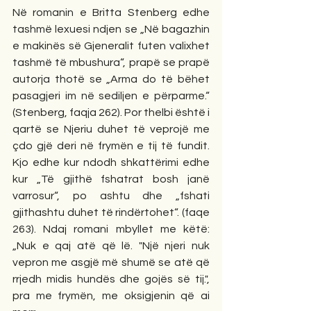
Në romanin e Britta Stenberg edhe 
tashmë lexuesi ndjen se „Në bagazhin 
e makinës së Gjeneralit futen valixhet 
tashmë të mbushura“, prapë se prapë 
autorja thotë se „Arma do të bëhet 
pasagjeri im në sediljen e përparme.“ 
(Stenberg, faqja 262). Por thelbi është i 
qartë se Njeriu duhet të veprojë me 
çdo gjë deri në frymën e tij të fundit. 
Kjo edhe kur ndodh shkattërimi edhe 
kur „Të gjithë fshatrat bosh janë 
varrosur“, po ashtu dhe „fshati 
gjithashtu duhet të rindërtohet“. (faqe 
263). Ndaj romani mbyllet me këtë: 
„Nuk e qaj atë që lë. "Një njeri nuk 
vepron me asgjë më shumë se atë që 
rrjedh midis hundës dhe gojës së tij.", 
pra me frymën, me oksigjenin që ai 