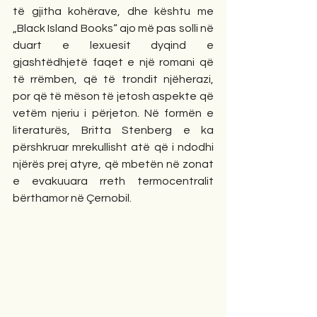
të gjitha kohërave, dhe kështu me 
„Black Island Books“ ajo më pas solli në 
duart e lexuesit dyqind e 
gjashtëdhjetë faqet e një romani që 
të rrëmben, që të trondit njëherazi, 
por që të mëson të jetosh aspekte që 
vetëm njeriu i përjeton. Në formën e 
literaturës, Britta Stenberg e ka 
përshkruar mrekullisht atë që i ndodhi 
njërës prej atyre, që mbetën në zonat 
e evakuuara rreth termocentralit 
bërthamor në Çernobil.