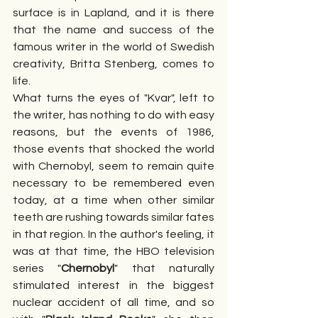
surface is in Lapland, and it is there 
that the name and success of the 
famous writer in the world of Swedish 
creativity, Britta Stenberg, comes to 
life.
What turns the eyes of "Kvar", left to 
the writer, has nothing to do with easy 
reasons, but the events of 1986, 
those events that shocked the world 
with Chernobyl, seem to remain quite 
necessary to be remembered even 
today, at a time when other similar 
teeth are rushing towards similar fates 
in that region. In the author's feeling, it 
was at that time, the HBO television 
series "
Chernobyl
" that naturally 
stimulated interest in the biggest 
nuclear accident of all time, and so 