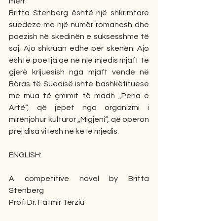
merr. 
Britta Stenberg është një shkrimtare 
suedeze me një numër romanesh dhe 
poezish në skedinën e suksesshme të 
saj. Ajo shkruan edhe për skenën. Ajo 
është poetja që në një mjedis mjaft të 
gjerë krijuesish nga mjaft vende në 
Böras të Suedisë ishte bashkëfituese 
me mua të çmimit të madh „Pena e 
Artë“, që jepet nga organizmi i 
mirënjohur kulturor „Migjeni“, që operon 
prej disa vitesh në këtë mjedis. 
ENGLISH:
A competitive novel by Britta 
Stenberg
Prof. Dr. Fatmir Terziu