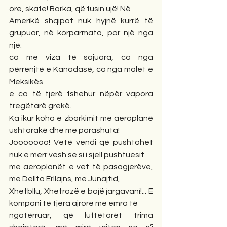
ore, skafe! Barka, që fusin ujë! Në 
Amerikë shqipot nuk hyjnë kurrë të 
grupuar, në korparmata, por një nga 
një: 
ca me viza të sajuara, ca nga 
përrenjtë e Kanadasë, ca nga malet e 
Meksikës 
e ca të tjerë fshehur nëpër vapora 
tregëtarë grekë. 
Ka ikur koha e zbarkimit me aeroplanë 
ushtarakë dhe me parashuta! 
Jooooooo! Vetë vendi që pushtohet 
nuk e merr vesh se si i sjell pushtuesit 
me aeroplanët e vet të pasagjerëve, 
me Dellta Erllajns, me Junajtid, 
Xhetbllu, Xhetrozë e bojë jargavani!... E 
kompani të tjera ajrore me emra të 
ngatërruar, që luftëtarët trima 