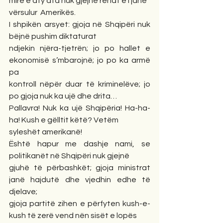
mirë e aty ata nuk gjejnë rehat e i janë 
vërsulur  Amerikës.
I shpikën arsyet: gjoja në Shqipëri nuk 
bëjnë pushim diktaturat 
ndjekin njëra-tjetrën; jo po hallet e 
ekonomisë s’mbarojnë; jo po ka armë 
pa 
kontroll nëpër duar të kriminelëve; jo 
po gjoja nuk ka ujë dhe drita… 
Pallavra! Nuk ka ujë Shqipëria! Ha-ha-
ha! Kush e gëlltit këtë? Vetëm 
syleshët amerikanë!  
Është hapur me dashje nami, se 
politikanët në Shqipëri nuk gjejnë 
gjuhë të përbashkët; gjoja ministrat 
janë hajdutë dhe vjedhin edhe të 
djelave;
gjoja partitë zihen e përfyten kush-e-
kush të zerë vend nën sisët e lopës 