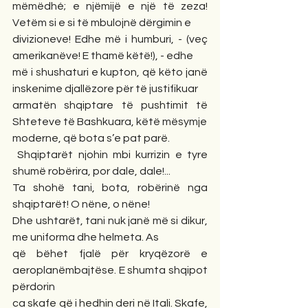
mëmëdhé; e njëmijë e një të zeza! 
Vetëm si e si të mbulojnë dërgimin e 
divizioneve! Edhe më i humburi, - (veç 
amerikanëve! E thamë këtë!), - edhe 
më i shushaturi e kupton, që këto janë 
inskenime djallëzore për të justifikuar 
armatën shqiptare të pushtimit të 
Shteteve të Bashkuara, këtë mësymje 
moderne, që bota s’e pat parë.
 Shqiptarët njohin mbi kurrizin e tyre 
shumë robërira, por dale, dale!...
Ta shohë tani, bota, robërinë nga 
shqiptarët! O nëne, o nëne!
Dhe ushtarët, tani nuk janë më si dikur, 
me uniforma dhe helmeta. As 
që bëhet fjalë për kryqëzorë e 
aeroplanëmbajtëse. E shumta shqipot 
përdorin
ca skafe që i hedhin deri në Itali. Skafe, 