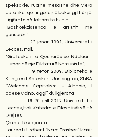
spektakle, ruajnë mesazhe dhe vlera 
estetike, që tingëllojnë bukur gjithënjë.
Ligjërata në foltore të huaja:
“Bashkekzistenca e artistit me 
çensurën”,
             23 janar 1991, Universitet i 
Lecces, Itali.
“Grotesku i të Qeshurës së Ndaluar - 
Humori në një Diktaturë Komuniste”,
              9 tetor 2009, Biblioteka e 
Kongresit Amerikan, Uashington, ShBA
“Welcome Capitalism! – Albania, il 
paese vicino, oggi” dy ligjërata
           19-20 prill 2017 Universiteti i 
Lecces,Itali Katedra e Filosofisë së të 
Drejtës
Çmime të veçanta:
Laureat i Urdhërit “Naim Frashëri” klasit 