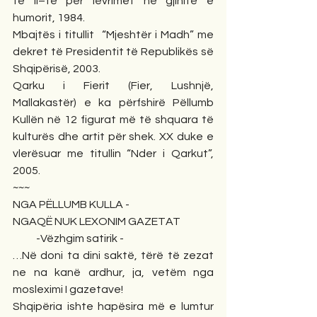
të II–të për lëvrimet në gjinitë e 
humorit, 1984.
Mbajtës i titullit  “Mjeshtër i Madh” me 
dekret të Presidentit të Republikës së 
Shqipërisë, 2003.
Qarku i Fierit (Fier, Lushnjë, 
Mallakastër) e ka përfshirë Pëllumb 
Kullën në 12 figurat më të shquara të 
kulturës dhe artit për shek. XX duke e 
vlerësuar me titullin “Nder i Qarkut”, 
2005.
~~~
NGA PËLLUMB KULLA - 
NGAQË NUK LEXONIM GAZETAT
           -Vëzhgim satirik -
…Në doni ta dini saktë, tërë të zezat 
ne na kanë ardhur, ja, vetëm nga  
mosleximi I gazetave!    
Shqipëria ishte hapësira më e lumtur 