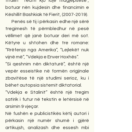
titullin “Teatri kjo lojë magjepsëse”, 
botuar nën kujdesin dhe financimin e 
Këshillit Bashkiak të Fierit, (2007-2019).
      Penës së tij i përkasin edhe një sërë 
tregimesh të përmbledhur në pesë 
vëllimet që janë botuar deri më sot. 
Këtyre u shtohen dhe tre romane: 
“Rrëfenja nga Amerika”, “Lejlekët nuk 
vijnë më”, “Vdekja e Enver Hoxhës”.
“Si qeshnim nën diktaturë”, është një 
vepër esseistike në formën origjinale 
zbavitëse të një studimi serioz, ku i 
bëhet autopsia sistemit diktatorial.
“Vdekja e Stalinit” është një tregim 
satirik i futur në tekstin e letërsisë në 
arsimin 9 vjeçar.
Në fushën e publicistikës këtij autori i 
përkasin një numër shumë i gjërë 
artikujsh, analizash dhe essesh mbi 