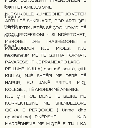
MERR DENJËSISHT MIRËNJOHJEN E 
Poezi
GJITHË FAMILJES SIME.
NJË SHKOLLË, KU MËSOHET JO VETËM 
Tregime
ARTI I TË SHKRUARIT, POR ARTI QË I 
Novela
JEP KUPTIM JETËS SË ÇDO INDIVIDI TË 
ÇDO PROFESIONI - SI NDËRTOHET, 
Romane
MBROHET DHE TRASHËGOHET E 
English
PALËKUNDUR NJË MIQËSI, NJË 
KOMUNIKIM ME TË GJITHA FORMAT, 
Përkthime
PAVARËSISHT  JE PRANË APO LARG.
PËLLUMB KULLA( ose më saktë, çifti 
KULLA), NJË SHTËPI ME DERË TË 
HAPUR, KU JANË PRITUR MIQ, 
KOLEGË…, TË ARDHUR NË AMERIKË.
NJË ÇIFT QË DIJNË TË BËJNË ME 
KORREKTËSINË MË SHEMBËLLORE 
QOKA E PËRQOKJE ( Urime dhe 
ngushëllime)…PIKËRISHT KJO 
MARRËDHËNIE ME MIQTË E TIJ I KA 