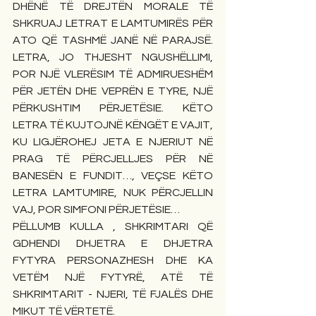
DHËNË TË DREJTËN MORALE TË 
SHKRUAJ LETRAT E LAMTUMIRËS PËR 
ATO QË TASHMË JANË NË PARAJSË. 
LETRA, JO THJESHT NGUSHËLLIMI, 
POR NJË VLERËSIM TË ADMIRUESHËM 
PËR JETËN DHE VEPRËN E TYRE, NJË 
PËRKUSHTIM PËRJETËSIE. KËTO 
LETRA TË KUJTOJNË KËNGËT E VAJIT, 
KU LIGJËROHEJ JETA E NJERIUT NË 
PRAG TË PËRCJELLJES PËR NË 
BANESËN E FUNDIT…, VEÇSE KËTO 
LETRA LAMTUMIRE, NUK PËRCJELLIN 
VAJ, POR SIMFONI PËRJETËSIE…
PËLLUMB KULLA , SHKRIMTARI QË 
GDHENDI DHJETRA E DHJETRA 
FYTYRA PERSONAZHESH DHE KA 
VETËM NJË FYTYRË, ATË TË 
SHKRIMTARIT - NJERI, TË FJALËS DHE 
MIKUT TË VËRTETË.