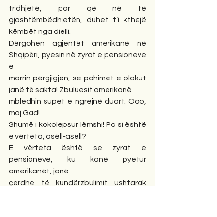
tridhjetë, por që në të 
gjashtëmbëdhjetën, duhet t’i kthejë 
këmbët nga dielli. 
Dërgohen agjentët amerikanë në 
Shqipëri, pyesin në zyrat e pensioneve 
e 
marrin përgjigjen, se pohimet e plakut 
janë të sakta! Zbuluesit amerikanë 
mbledhin supet e ngrejnë duart. Ooo, 
maj Gad!
Shumë i kokolepsur lëmshi! Po si është 
e vërteta, asëll-asëll? 
E vërteta është se zyrat e 
pensioneve, ku kanë pyetur 
amerikanët, janë 
çerdhe të kundërzbulimit ushtarak 
shqiptar, se plaku azmatik nuk është 
hiç 