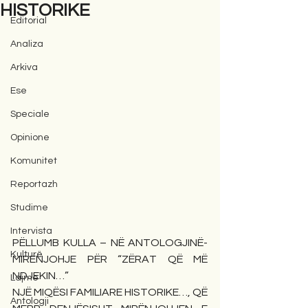
HISTORIKE
Editorial
Analiza
Arkiva
Ese
Speciale
Opinione
Komunitet
Reportazh
Studime
Intervista
PËLLUMB KULLA – NË ANTOLOGJINË- 
Kulturë
MIRENJOHJE PËR “ZËRAT QË MË 
NDJEKIN…”
Lajme
NJË MIQËSI FAMILIARE HISTORIKE…, QË 
Antologji