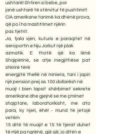
ushtarë! Shtiren si bebe, por 
janë ushtarë të stërvitur të pushtimit!
CIA amerikane tanimë ka dhënë prova, 
që po i ha mashtrimet njërin 
pas tjetrit. 
Ja, fjala vjen, kuturis e paraqitet në 
aeroportin e Nju Jorkut një plak 
azmatik. E thotë që ka lënë 
Shqipërinë, se atje megjithëse pat 
shkrirë tërë 
energjitë thellë në miniera, tani i japin 
një pension prej as 100 dollarësh në 
muaj! I bien lapsit shërbimet sekrete 
amerikane dhe gjejnë se me çmimet 
shqiptare, laboratorikisht, me ato 
para, ky njeri, ëhë! - mund të jetojë 
vetëm 
15 ditë të muajit e 15 të tjerat duhet 
të rrijë pa ngrënë, gjë që, jo ditën e 