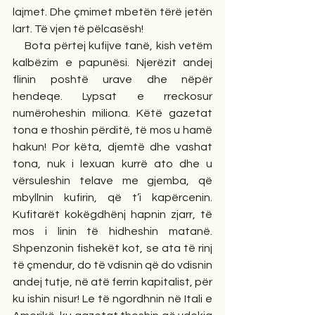
lajmet. Dhe çmimet mbetën tërë jetën 
lart. Të vjen të pëlcasësh!
    Bota përtej kufijve tanë, kish vetëm 
kalbëzim e papunësi. Njerëzit andej 
flinin poshtë urave dhe nëpër 
hendeqe. Lypsat e rreckosur 
numëroheshin miliona. Këtë gazetat 
tona e thoshin përditë, të mos u hamë 
hakun! Por këta, djemtë dhe vashat 
tona, nuk i lexuan kurrë ato dhe u 
vërsuleshin telave me gjemba, që 
mbyllnin kufirin, që t’i kapërcenin. 
Kufitarët kokëgdhënj hapnin zjarr, të 
mos i linin të hidheshin matanë. 
Shpenzonin fishekët kot, se ata të rinj 
të çmendur, do të vdisnin që do vdisnin 
andej tutje, në atë ferrin kapitalist, për 
ku ishin nisur! Le të ngordhnin në Itali e 