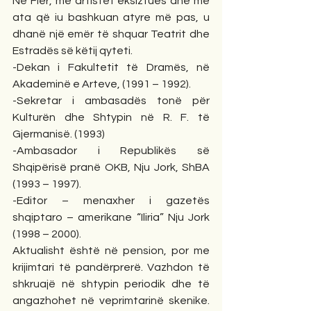
Në Fier, me artistët eksiztues dhe me 
ata që iu bashkuan atyre më pas, u 
dhanë një emër të shquar Teatrit dhe 
Estradës së këtij qyteti.
-Dekan i Fakultetit të Dramës, në 
Akademinë e Arteve, (1991 – 1992).
-Sekretar i ambasadës tonë për 
Kulturën dhe Shtypin në R. F. të 
Gjermanisë. (1993)
-Ambasador i Republikës së 
Shqipërisë pranë OKB, Nju Jork, ShBA 
(1993 – 1997).
-Editor – menaxher i gazetës 
shqiptaro – amerikane “Iliria” Nju Jork 
(1998 – 2000).
Aktualisht është në pension, por me 
krijimtari të pandërprerë. Vazhdon të 
shkruajë në shtypin periodik dhe të 
angazhohet në veprimtarinë skenike. 