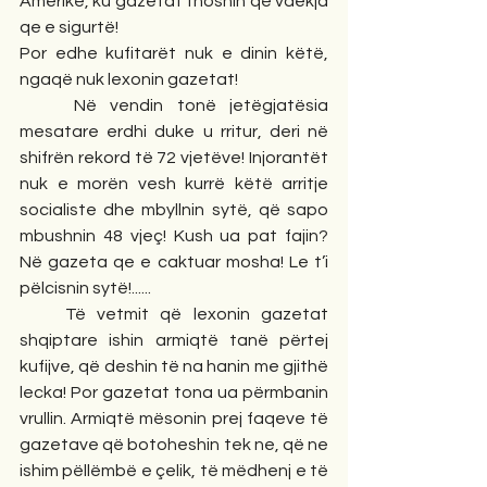
Amerikë, ku gazetat thoshin që vdekja 
qe e sigurtë!
Por edhe kufitarët nuk e dinin këtë, 
ngaqë nuk lexonin gazetat!
    Në vendin tonë jetëgjatësia 
mesatare erdhi duke u rritur, deri në 
shifrën rekord të 72 vjetëve! Injorantët 
nuk e morën vesh kurrë këtë arritje 
socialiste dhe mbyllnin sytë, që sapo 
mbushnin 48 vjeç! Kush ua pat fajin? 
Në gazeta qe e caktuar mosha! Le t’i 
pëlcisnin sytë!......
    Të vetmit që lexonin gazetat 
shqiptare ishin armiqtë tanë përtej 
kufijve, që deshin të na hanin me gjithë 
lecka! Por gazetat tona ua përmbanin 
vrullin. Armiqtë mësonin prej faqeve të 
gazetave që botoheshin tek ne, që ne 
ishim pëllëmbë e çelik, të mëdhenj e të 