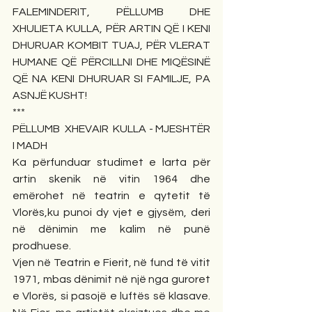
FALEMINDERIT, PËLLUMB DHE 
XHULIETA KULLA, PËR ARTIN QË I KENI 
DHURUAR KOMBIT TUAJ, PËR VLERAT 
HUMANE QË PËRCILLNI DHE MIQËSINË 
QË NA KENI DHURUAR SI FAMILJE, PA 
ASNJË KUSHT!
***
PËLLUMB  XHEVAIR  KULLA - MJESHTËR 
I MADH 
Ka përfunduar studimet e larta për 
artin skenik në vitin 1964 dhe 
emërohet në teatrin e qytetit të 
Vlorës,ku punoi dy vjet e gjysëm, deri 
në dënimin me kalim në punë 
prodhuese.
Vjen në Teatrin e Fierit, në fund të vitit 
1971, mbas dënimit në një nga guroret 
e Vlorës, si pasojë e luftës së klasave. 