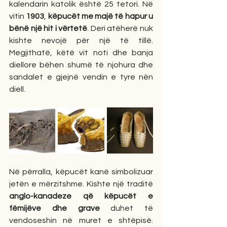
kalendarin katolik është 25 tetori. Në 
vitin 
1903
, 
këpucët me majë të hapur u 
bënë një hit i vërtetë
. Deri atëherë nuk 
kishte nevojë për një të tillë. 
Megjithatë, këtë vit noti dhe banja 
diellore bëhen shumë të njohura dhe 
sandalet e gjejnë vendin e tyre nën 
diell.
Në përralla, këpucët kanë simbolizuar 
jetën e mërzitshme. Kishte një traditë 
anglo-kanadeze që këpucët e 
fëmijëve dhe grave
 duhet të 
vendoseshin në muret e shtëpisë. 