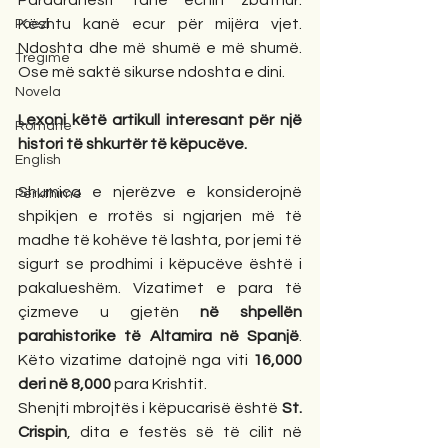
Paraardhësit tanë ecnin zbathur. 
Kështu kanë ecur për mijëra vjet. 
Poezi
Ndoshta dhe më shumë e më shumë. 
Tregime
Ose më saktë sikurse ndoshta e dini. 
Novela
Lexoni këtë artikull interesant për një 
Romane
histori të shkurtër të këpucëve.
English
Shumica e njerëzve e konsiderojnë 
Përkthime
shpikjen e rrotës si ngjarjen më të 
madhe të kohëve të lashta, por jemi të 
sigurt se prodhimi i këpucëve është i 
pakalueshëm. Vizatimet e para të 
çizmeve u gjetën 
në shpellën 
parahistorike të Altamira në Spanjë
. 
Këto vizatime datojnë nga viti 
16,000 
deri në 8,000
 para Krishtit.
Shenjti mbrojtës i këpucarisë është 
St. 
Crispin
, dita e festës së të cilit në 