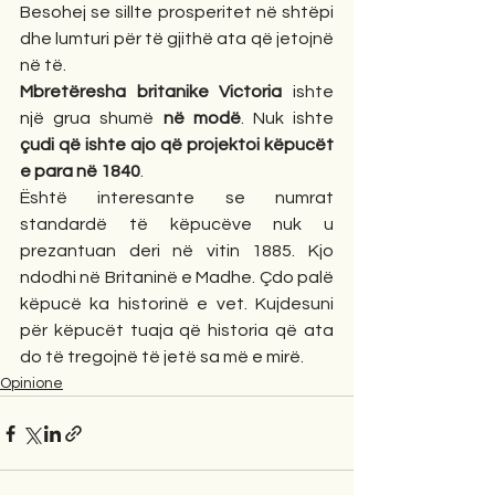
Besohej se sillte prosperitet në shtëpi 
dhe lumturi për të gjithë ata që jetojnë 
në të.
Mbretëresha britanike Victoria
 ishte 
një grua shumë 
në modë
. Nuk ishte 
çudi që ishte ajo që projektoi këpucët 
e para në 1840
.
Është interesante se numrat 
standardë të këpucëve nuk u 
prezantuan deri në vitin 1885. Kjo 
ndodhi në Britaninë e Madhe. Çdo palë 
këpucë ka historinë e vet. Kujdesuni 
për këpucët tuaja që historia që ata 
do të tregojnë të jetë sa më e mirë. 
Opinione