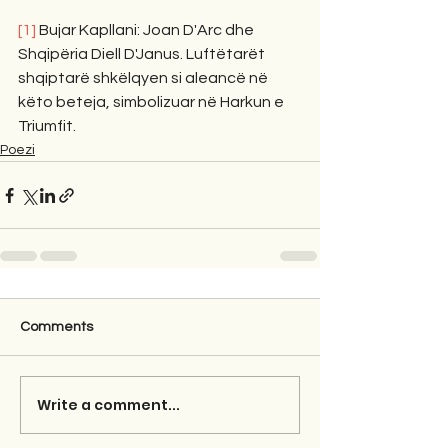
[1]
 Bujar Kapllani: Joan D'Arc dhe 
Shqipëria Diell D'Janus. Luftëtarët 
shqiptarë shkëlqyen si aleancë në 
këto beteja, simbolizuar në Harkun e 
Triumfit.
Poezi
Comments
Write a comment...