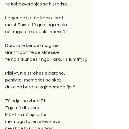
të kohëzverdhjes së historisë.
Legjendat e tilla kapin librat
me shënime të grira nga molat
në rrugicat e padukshmërisë.
Dora jote këndell magjinë
drejt flladit të përditësisë
të na shkundësh nga Harku i Triumfit
[1]
.
Plisi yt, një strehës e bardhë,
pështjell memorjet në skaj;
duke na bërë të zgjohemi pa fjalë.
Të ndjej në zbrazëti.
Zgjomë dhe mua.
Më kthe në një ditar,
me magnitutën e lëvizjeve
më shpëto nga ky zjarr