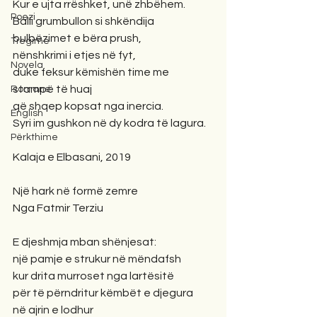
Kur e ujta rrëshket, unë zhbëhem.
Poezi
Balli grumbullon si shkëndija
bulbëzimet e bëra prush,
Tregime
nënshkrimi i etjes në fyt,
Novela
duke feksur këmishën time me 
stampë të huaj
Romane
që shqep kopsat nga inercia.
English
Syri im gushkon në dy kodra të lagura.
Përkthime
Kalaja e Elbasani, 2019 
Një hark në formë zemre
Nga Fatmir Terziu
E djeshmja mban shënjesat:
një pamje e strukur në mëndafsh
kur drita murroset nga lartësitë
për të përndritur këmbët e djegura
në ajrin e lodhur