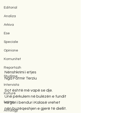
Editorial
Analiza
Arkiva
Ese
Speciale
Opinione
Komunitet
Reportazh
Nënshkrimi i etjes
Studime
Nga Fatmir Terziu
Intervista
Sot është më vapë se dje.
Kulturë
Unë përkulem në bulëzën e fundit 
Lajme
ku guri i bendur i Kalasë vrehet
nën buzëqeshjen e gjerë të diellit.
Antologji