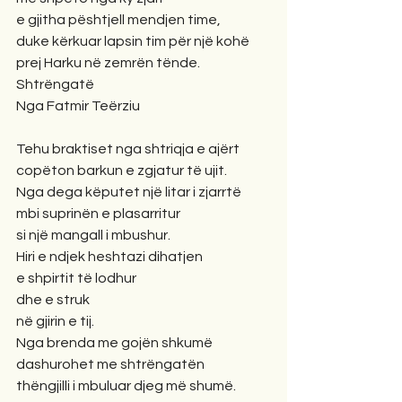
e gjitha pështjell mendjen time,
duke kërkuar lapsin tim për një kohë
prej Harku në zemrën tënde.
Shtrëngatë
Nga Fatmir Teërziu
Tehu braktiset nga shtriqja e ajërt
copëton barkun e zgjatur të ujit.
Nga dega këputet një litar i zjarrtë
mbi suprinën e plasarritur
si një mangall i mbushur.
Hiri e ndjek heshtazi dihatjen
e shpirtit të lodhur
dhe e struk 
në gjirin e tij. 
Nga brenda me gojën shkumë
dashurohet me shtrëngatën
thëngjilli i mbuluar djeg më shumë. 