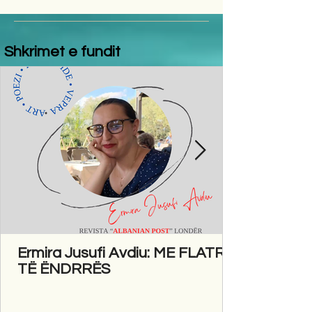
Shkrimet e fundit
Ermira Jusufi Avdiu: ME FLATRA
TË ËNDRRËS