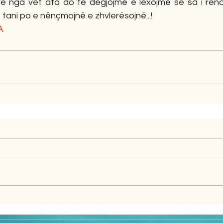
re nga vet ata do të degjojmë e lexojmë se sa i ren
ë tani po e nënçmojnë e zhvlerësojnë...!
A