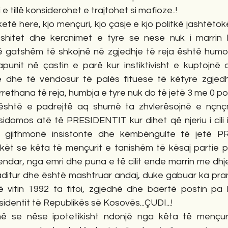
 tillë konsiderohet e trajtohet si mafioze..!
etë here, kjo mençuri, kjo çasje e kjo politkë jashtëto
shitet dhe kercnimet e tyre se nese nuk i marrin 
ë gatshëm të shkojnë në zgjedhje të reja është humor
punit në çastin e parë kur instiktivisht e kuptojnë 
e dhe të vendosur të palës fituese të këtyre zgjed
rethana të reja, humbja e tyre nuk do të jetë 3 me 0 por 
 është e padrejtë aq shumë ta zhvlerësojnë e nçnçm
sidomos atë të PRESIDENTIT kur dihet që njeriu i cili 
, gjithmonë insistonte dhe këmbëngulte të jetë P
kët se këta të mençurit e tanishëm të kësaj partie 
gjendar, nga emri dhe puna e të cilit ende marrin me dhje
aditur dhe është mashtruar andaj, duke gabuar ka pran
 vitin 1992 ta fitoi, zgjedhë dhe baertë postin pa k
identit të Republikës së Kosovës...ÇUDI...!
më se nëse ipotetikisht ndonjë nga këta të mençuri