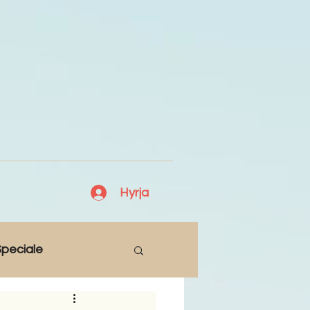
Hyrja
peciale
Lajme