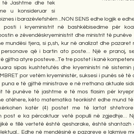
e të Jashtme dhe tek 
e u konsideruar si 
biznes i barazëvlefshëm ...NON SENS edhe logjik e edhe po
 posti i kryeministrit në bashkëbisedime për koali
stin e zëvendëskryeministrit dhe ministrit të punëve t
 mundësi tjera, si p,sh, kur në analizat dhe pazaret m
personave që i bartin ato poste… Një e pranoj, se 
 të gjitha atyre posteve....Te tre postet i kanë kompete
ara sipas kushtetutës dhe kryeministri në sistemin 
BRET por vetëm kryeministër, suksesi i punës së të cil
e puna e të gjithë ministrave e në rrethana aktuale si
rit të punëve të jashtme e të mos flasim për kryepr
dhe atëhere, këto matematika teorikisht edhe mund të r
kërkohen katër (4) postet me të lartat shtetrore
cilin post e ka përcaktuar vetë populli në zgjedhje… N
jikë e tillë vertetë është qesharake, është shantazh
elektual... Edhe në mendësinë e pazareve e lakmive m