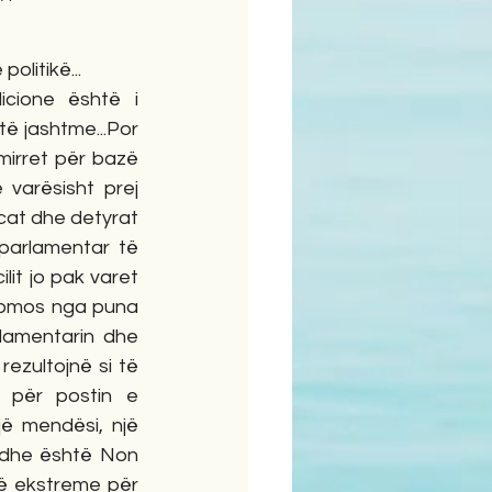
litikë... 
cione është i 
ë jashtme...Por 
irret për bazë 
varësisht prej 
ncat dhe detyrat 
parlamentar të 
it jo pak varet 
domos nga puna 
lamentarin dhe 
ezultojnë si të 
 për postin e 
jë mendësi, një 
 dhe është Non 
ë ekstreme për 