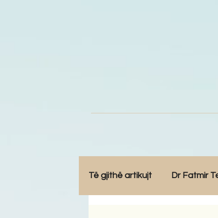
Të gjithë artikujt
Dr Fatmir T
Opinione
Komunitet