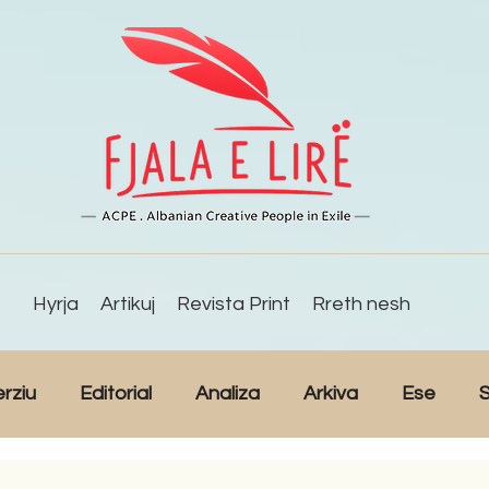
Hyrja
Artikuj
Revista Print
Rreth nesh
erziu
Editorial
Analiza
Arkiva
Ese
S
Reportazh
Studime
Intervista
Kulturë