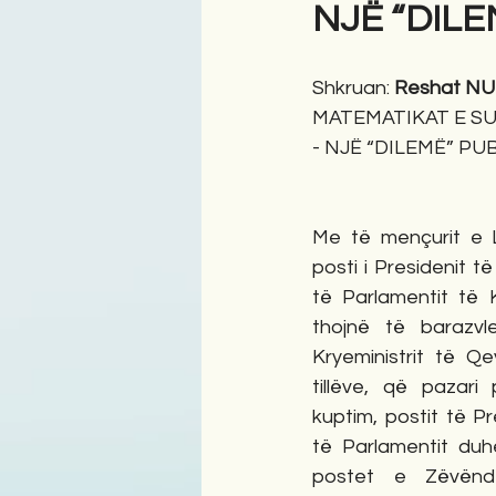
NJË “DILEM
Antologji
Poezi
Tre
Shkruan: 
Reshat N
MATEMATIKAT E S
- NJË “DILEMË” PUBL
Me të mençurit e L
posti i Presidenit të
të Parlamentit të 
thojnë të barazvl
Kryeministrit të Q
tillëve, që pazari
kuptim, postit të Pr
të Parlamentit duh
postet e Zëvëndës