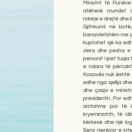
Ministrit të Punëv
atëherë mundet m
ndarje e drejtë dhe 
Gjithkund në botë,
barazvlefshëm me po
kuptohet që ka edhe
vlera dhe pesha e 
personit i ipet fuqia
e ndara të përcaktu
Kosovës nuk është M
edhe nga sjellja dh
dhe çasja e minist
presidentin...Por e
arritshme por të 
kryeministritr, të 
kërkesë dhe një log
Sens njerëzor e int