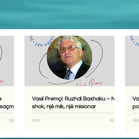
e
Vasil Premçi: Ruzhdi Baxhaku – Një
Va
osaçme
shok, një mik, një misionar
po