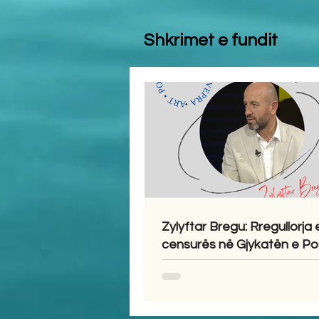
Shkrimet e fundit
Zylyftar Bregu: Rregullorja 
censurës në Gjykatën e P