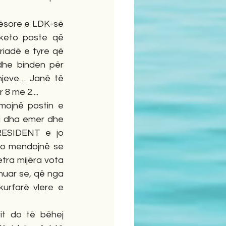
kësore e LDK-së 
keto poste që 
iadë e tyre që 
dhe binden për 
hjeve… Janë të 
8 me 2....
ojnë postin e 
i dha emer dhe 
RESIDENT e jo 
po mendojnë se 
tra mijëra vota 
uar se, që nga 
urfarë vlere e 
t do të bëhej 