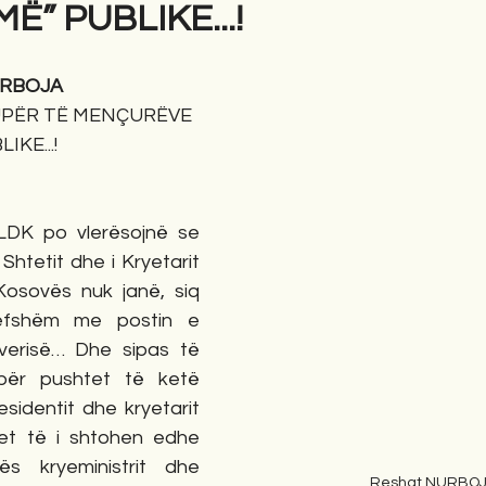
Ë” PUBLIKE...!
gime
Novela
Romane
English
Përkth
URBOJA
UPËR TË MENÇURËVE 
IKE...!
DK po vlerësojnë se 
 Shtetit dhe i Kryetarit 
Kosovës nuk janë, siq 
efshëm me postin e 
everisë… Dhe sipas të 
 për pushtet të ketë 
esidentit dhe kryetarit 
et të i shtohen edhe 
 kryeministrit dhe 
Reshat NURBO