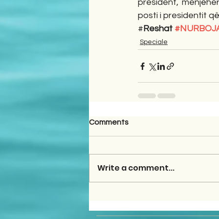
president, menjëhe
posti i presidentit q
#
Reshat 
#NURBOJ
Speciale
Comments
Write a comment...