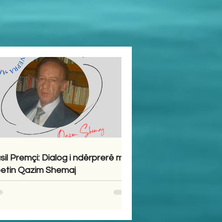
sil Premçi: Dialog i ndërprerë me
etin Qazim Shemaj