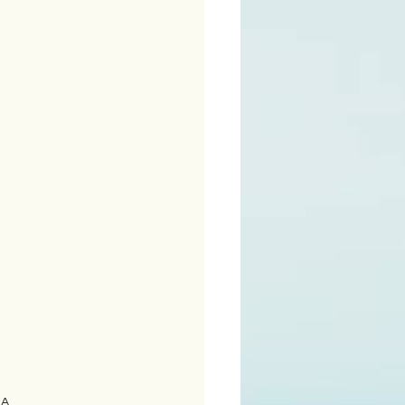
ime
JA