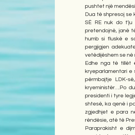
pushtet një mendësi e
Dua të shpresoj se k
SË RE nuk do t'ju 
pretendojnë, janë t
humb si fluskë e sa
pergjigjen adekuat
vetëdijëshem se në r
Edhe nga të tillët
kryeparlamentari e 
përmbajtje LDK-së
kryeministër….Po du
presidenti i tyre le
shtesë, ka qenë i p
zgjedhjet e para në
rëndësie, atë të Pres
Paraprakisht e dij