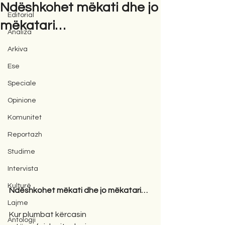
Ndëshkohet mëkati dhe jo
Editorial
mëkatari…
Analiza
Arkiva
Ese
Speciale
Opinione
Komunitet
Reportazh
Studime
Intervista
Kulturë
Ndëshkohet mëkati dhe jo mëkatari…
Lajme
Kur plumbat kërcasin
Antologji