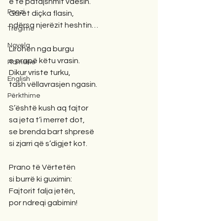
e të pafajshmit vdesin.
Poezi
Gurët diçka flasin,
ndërsa njerëzit heshtin…
Tregime
Novela
Lirohen nga burgu
e prapë këtu vrasin.
Romane
Dikur vriste turku,
English
tash vëllavrasjen ngasin.
Përkthime
S’është kush aq fajtor
sa jeta t’i merret dot,
se brenda bart shpresë
si zjarri që s’digjet kot.
Prano të Vërtetën
si burrë ki guximin:
Fajtorit falja jetën,
por ndreqi gabimin!