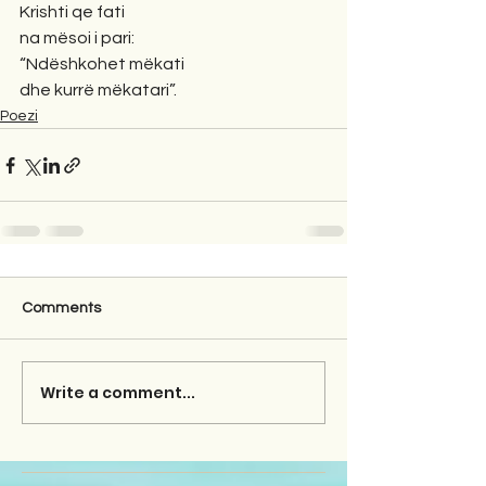
Krishti qe fati
na mësoi i pari:
“Ndëshkohet mëkati
dhe kurrë mëkatari”.
Poezi
Comments
Write a comment...