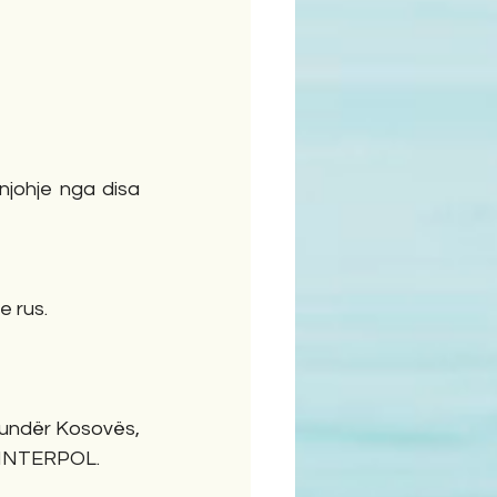
johje nga disa 
e rus.
kundër Kosovës, 
e INTERPOL.