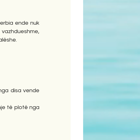
erbia ende nuk 
 vazhdueshme, 
alëshe.
nga disa vende 
je të plotë nga 