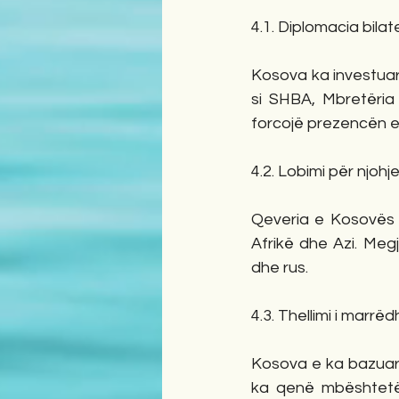
4.1. Diplomacia bilat
Kosova ka investuar
si SHBA, Mbretëria
forcojë prezencën 
4.2. Lobimi për njohje
Qeveria e Kosovës ka
Afrikë dhe Azi. Meg
dhe rus.
4.3. Thellimi i mar
Kosova e ka bazuar 
ka qenë mbështetësi