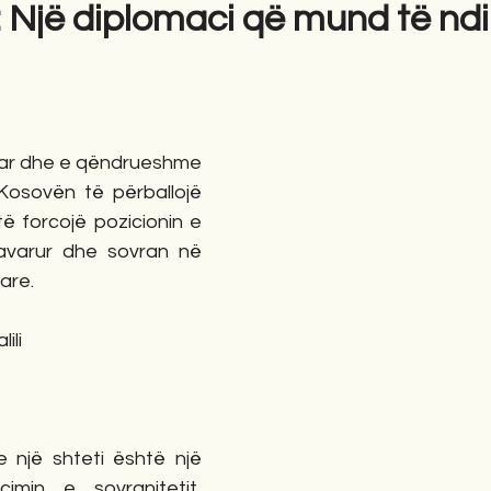
li: Një diplomaci që mund të n
gime
Novela
Romane
English
Përkth
uar dhe e qëndrueshme 
osovën të përballojë 
ë forcojë pozicionin e 
pavarur dhe sovran në 
are.
ili
e një shteti është një 
min e sovranitetit, 