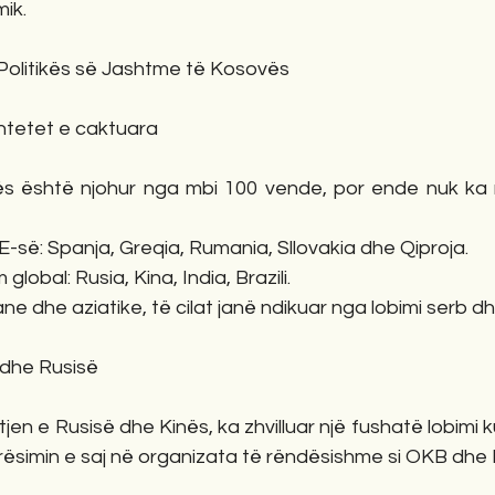
mik.
 Politikës së Jashtme të Kosovës
shtetet e caktuara
s është njohur nga mbi 100 vende, por ende nuk ka n
BE-së: Spanja, Greqia, Rumania, Sllovakia dhe Qiproja.
 global: Rusia, Kina, India, Brazili.
kane dhe aziatike, të cilat janë ndikuar nga lobimi serb dh
ë dhe Rusisë
en e Rusisë dhe Kinës, ka zhvilluar një fushatë lobimi 
rësimin e saj në organizata të rëndësishme si OKB dh