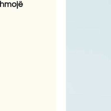
dihmojë
ime