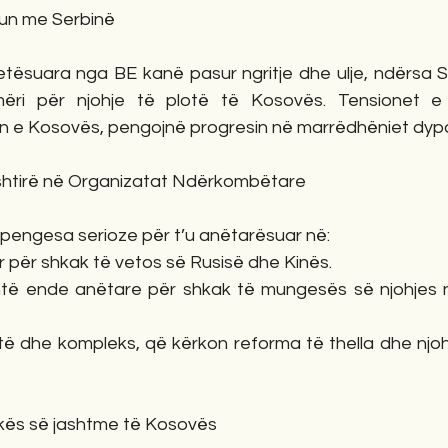
gun me Serbinë
tësuara nga BE kanë pasur ngritje dhe ulje, ndërsa S
mëri për njohje të plotë të Kosovës. Tensionet e
un e Kosovës, pengojnë progresin në marrëdhëniet dyp
vështirë në Organizatat Ndërkombëtare
pengesa serioze për t’u anëtarësuar në:
r për shkak të vetos së Rusisë dhe Kinës.
htë ende anëtare për shkak të mungesës së njohjes 
jatë dhe kompleks, që kërkon reforma të thella dhe njoh
itikës së jashtme të Kosovës