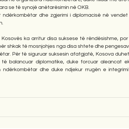
para se të synojë anëtarësimin në OKB.
imit ndërkombëtar dhe zgjerimi i diplomacisë në vendet
n.
e Kosovës ka arritur disa suksese të rëndësishme, por 
ër shkak të mosnjohjes nga disa shtete dhe pengesave
ëtar. Për të siguruar suksesin afatgjatë, Kosova duhet
i të balancuar diplomatike, duke forcuar aleancat ek
n ndërkombëtar dhe duke ndjekur rrugën e integrimi