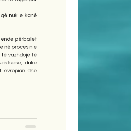
 që nuk e kanë 
ende përballet 
 në procesin e 
 të vazhdojë të 
zistuese, duke 
t evropian dhe 