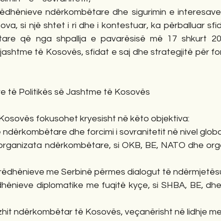
rëdhënieve ndërkombëtare dhe sigurimin e interesav
va, si një shtet i ri dhe i kontestuar, ka përballuar sf
re që nga shpallja e pavarësisë më 17 shkurt 2008
 jashtme të Kosovës, sfidat e saj dhe strategjitë për for
re të Politikës së Jashtme të Kosovës
 Kosovës fokusohet kryesisht në këto objektiva:
eve ndërkombëtare dhe forcimi i sovranitetit në nivel globa
ë organizata ndërkombëtare, si OKB, BE, NATO dhe organ
marrëdhënieve me Serbinë përmes dialogut të ndërmjetës
rëdhënieve diplomatike me fuqitë kyçe, si SHBA, BE, dhe
mazhit ndërkombëtar të Kosovës, veçanërisht në lidhje me s