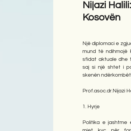
Nijazi Hali
Kosovën
Antologji
Poezi
Tre
Një diplomaci e zgj
mund të ndihmojë K
sfidat aktuale dhe t
saj si një shtet i 
skenën ndërkombët
Prof.asoc.dr.Nijazi Hal
1. Hyrje
Politika e jashtme 
mjet kyç për forci