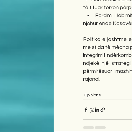
të fituar terren për
  •   Forcimi i lob
njohur ende Kosovë
Politika e jashtme 
me sfida të mëdha p
integrimit ndërkomb
ndjekë një strategj
përmirësuar imazhi
rajonal.
Opinione