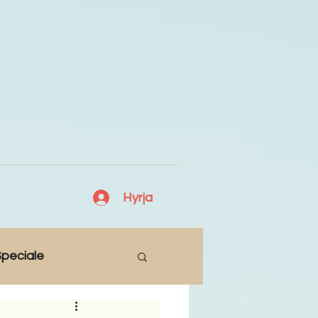
Hyrja
peciale
Lajme