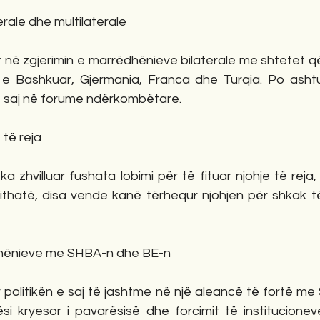
erale dhe multilaterale
 në zgjerimin e marrëdhënieve bilaterale me shtetet që
 e Bashkuar, Gjermania, Franca dhe Turqia. Po ashtu
e saj në forume ndërkombëtare.
 të reja
 zhvilluar fushata lobimi për të fituar njohje të reja,
jithatë, disa vende kanë tërhequr njohjen për shkak të
rëdhënieve me SHBA-n dhe BE-n
politikën e saj të jashtme në një aleancë të fortë me 
 kryesor i pavarësisë dhe forcimit të institucionev