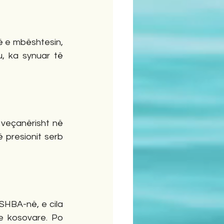
 e mbështesin, 
, ka synuar të 
 veçanërisht në 
 presionit serb 
SHBA-në, e cila 
e kosovare. Po 