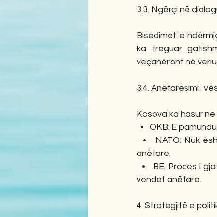
3.3. Ngërçi në dialo
Bisedimet e ndërmje
ka treguar gatish
veçanërisht në veri
3.4. Anëtarësimi i 
Kosova ka hasur në 
  •   OKB: E pamundu
  •   NATO: Nuk ës
anëtare.
  •   BE: Proces i g
vendet anëtare.
4. Strategjitë e pol