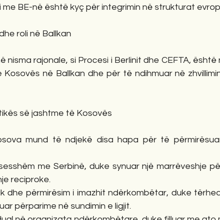
 me BE-në është kyç për integrimin në strukturat evrop
 dhe roli në Ballkan
 nisma rajonale, si Procesi i Berlinit dhe CEFTA, është n
e Kosovës në Ballkan dhe për të ndihmuar në zhvillimi
itikës së jashtme të Kosovës
sova mund të ndjekë disa hapa për të përmirësuar 
uksesshëm me Serbinë, duke synuar një marrëveshje pë
je reciproke.
mik dhe përmirësim i imazhit ndërkombëtar, duke tërheq
ar përparime në sundimin e ligjit.
adual në organizata ndërkombëtare, duke filluar me ato 