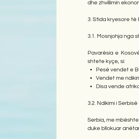
dhe zhvillimin ekono
3. Sfida kryesore të
3.1. Mosnjohja nga 
Pavarësia e Kosovë
shtete kyçe, si:
  •   Pesë vendet e 
  •   Vendet me ndikim
  •   Disa vende afri
3.2. Ndikimi i Serbis
Serbia, me mbështetj
duke bllokuar anëta