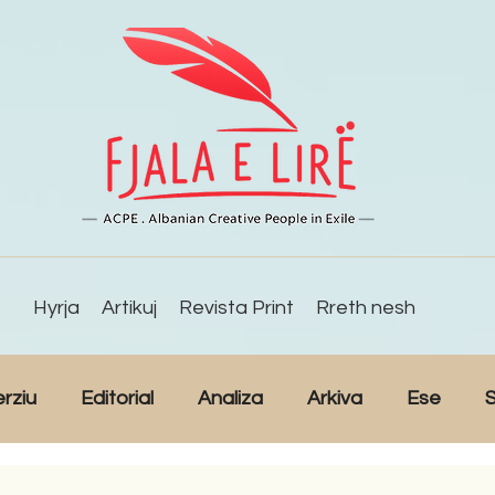
Hyrja
Artikuj
Revista Print
Rreth nesh
erziu
Editorial
Analiza
Arkiva
Ese
S
Reportazh
Studime
Intervista
Kulturë