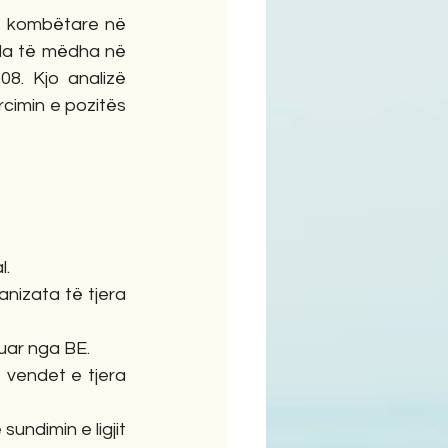
e kombëtare në 
ida të mëdha në 
. Kjo analizë 
cimin e pozitës 
l.
izata të tjera 
uar nga BE.
 vendet e tjera 
undimin e ligjit 