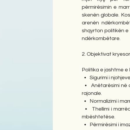
përmirësimin e mar
skenën globale. Koso
arenën ndërkombëta
shqyrton politikën e
ndërkombëtare.
2. Objektivat kryeso
Politika e jashtme e
  •   Sigurimi i njohj
  •   Anëtarësimi n
rajonale.
  •   Normalizimi i 
  •   Thellimi i mar
mbështetëse.
  •   Përmirësimi i i