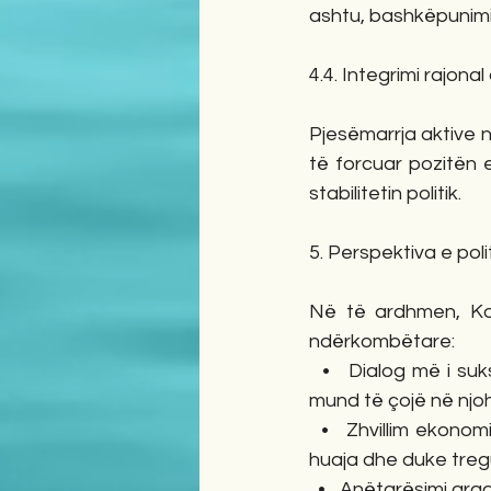
ashtu, bashkëpunimi
4.4. Integrimi rajonal
Pjesëmarrja aktive në
të forcuar pozitën 
stabilitetin politik.
5. Perspektiva e pol
Në të ardhmen, Ko
ndërkombëtare:
  •   Dialog më i s
mund të çojë në njoh
  •   Zhvillim ekono
huaja dhe duke tregu
  •   Anëtarësimi gr