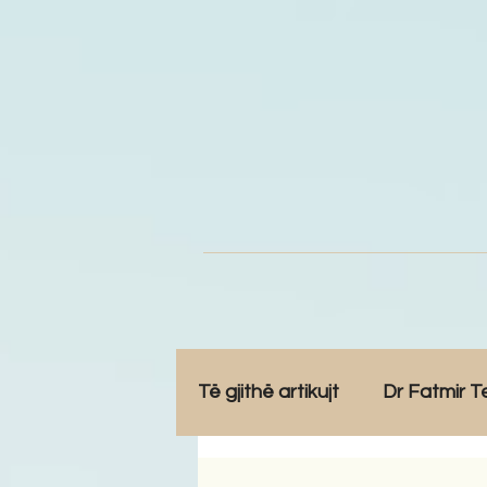
Të gjithë artikujt
Dr Fatmir T
Opinione
Komunitet