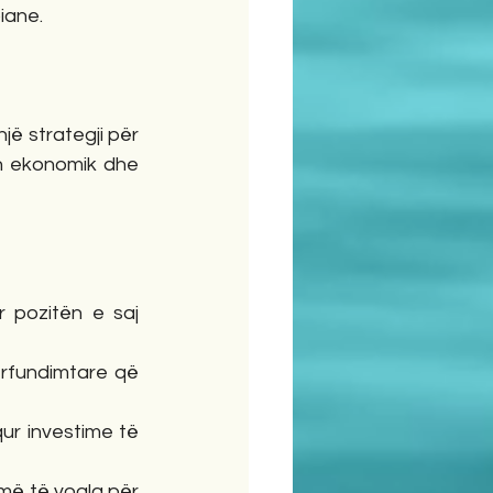
iane.
jë strategji për 
n ekonomik dhe 
pozitën e saj 
rfundimtare që 
ur investime të 
më të vogla për 