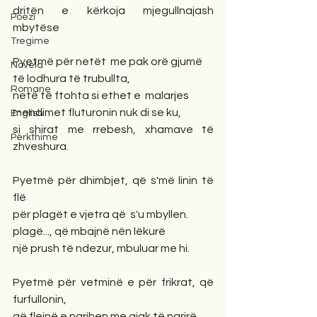
dritën e kërkoja mjegullnajash 
Poezi
mbytëse
Tregime
Pyetmë për netët  me pak orë gjumë
Novela
të lodhura të trubullta,
Romane
netë të ftohta si ethet e  malarjes
mendimet fluturonin nuk di se ku,
English
si shirat me rrebesh, xhamave të 
Përkthime
zhveshura.
Pyetmë për dhimbjet, që s'më linin të 
flë
për plagët e vjetra që  s'u mbyllen.
plagë..., që mbajnë nën lëkurë
një prush të ndezur, mbuluar me hi.
Pyetmë për vetminë e për frikrat, që 
furfullonin,
që flejnë e ngrihen me gjak të ngrirë,