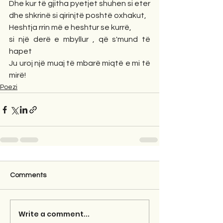
Dhe kur të gjitha pyetjet shuhen si eter
dhe shkrinë si qirinjtë poshtë oxhakut,
Heshtja rrin më e heshtur se kurrë,
si një derë e mbyllur , që s'mund të 
hapet
Ju uroj një muaj të mbarë miqtë e mi të 
mirë!
Poezi
Comments
Write a comment...