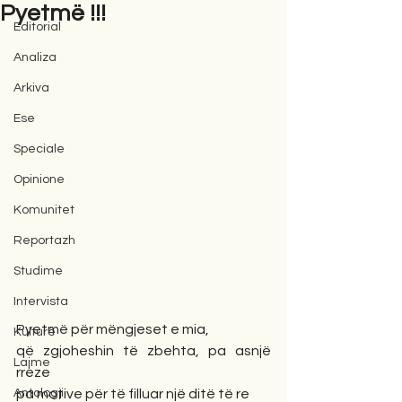
Pyetmë !!!
Editorial
Analiza
Arkiva
Ese
Speciale
Opinione
Komunitet
Reportazh
Studime
Intervista
Pyetmë për mëngjeset e mia,
Kulturë
që zgjoheshin të zbehta, pa asnjë 
Lajme
rreze
Antologji
pa motive për të filluar një ditë të re