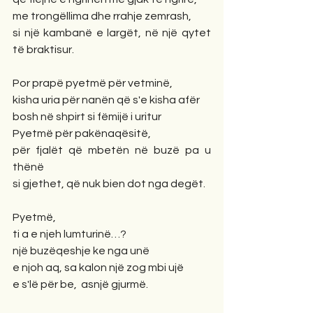
me trongëllima dhe rrahje zemrash,
si një kambanë e largët, në një qytet 
të braktisur.
Por prapë pyetmë për vetminë,
kisha uria për nanën që s'e kisha afër
bosh në shpirt si fëmijë i uritur
Pyetmë për pakënaqësitë,
për fjalët që mbetën në buzë pa u 
thënë
si gjethet, që nuk bien dot nga degët.
Pyetmë,
ti a e njeh lumturinë…?
një buzëqeshje ke nga unë
e njoh aq, sa kalon një zog mbi ujë
e s'lë për be,  asnjë gjurmë.