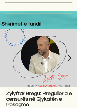
Shkrimet e fundit
Zylyftar Bregu: Rregullorja e
censurës në Gjykatën e
Posaçme