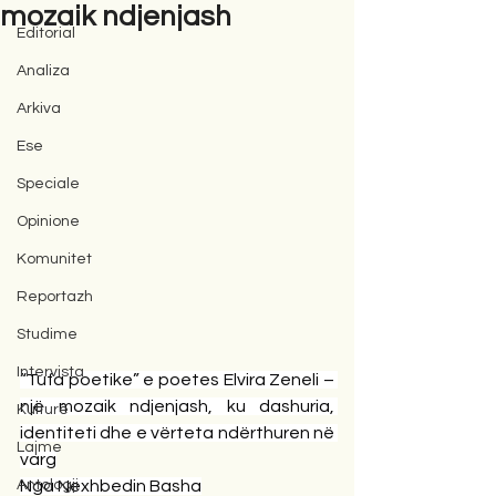
mozaik ndjenjash
Editorial
Analiza
Arkiva
Ese
Speciale
Opinione
Komunitet
Reportazh
Studime
Intervista
“Tufa poetike” e poetes Elvira Zeneli – 
një mozaik ndjenjash, ku dashuria, 
Kulturë
identiteti dhe e vërteta ndërthuren në 
Lajme
varg
Antologji
Nga Nexhbedin Basha