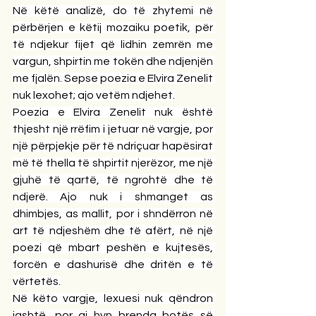
Në këtë analizë, do të zhytemi në 
përbërjen e këtij mozaiku poetik, për 
të ndjekur fijet që lidhin zemrën me 
vargun, shpirtin me tokën dhe ndjenjën 
me fjalën. Sepse poezia e Elvira Zenelit 
nuk lexohet; ajo vetëm ndjehet.
Poezia e Elvira Zenelit nuk është 
thjesht një rrëfim i jetuar në vargje, por 
një përpjekje për të ndriçuar hapësirat 
më të thella të shpirtit njerëzor, me një 
gjuhë të qartë, të ngrohtë dhe të 
ndjerë. Ajo nuk i shmanget as 
dhimbjes, as mallit, por i shndërron në 
art të ndjeshëm dhe të afërt, në një 
poezi që mbart peshën e kujtesës, 
forcën e dashurisë dhe dritën e të 
vërtetës.
Në këto vargje, lexuesi nuk qëndron 
jashtë, por ai hyn brenda botës së 