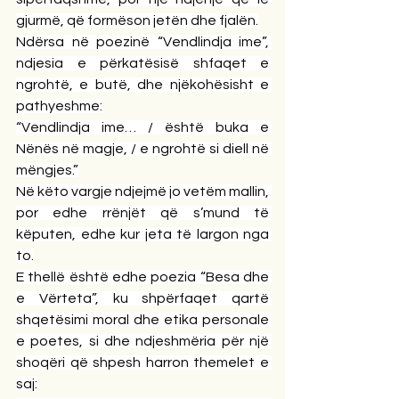
gjurmë, që formëson jetën dhe fjalën.
Ndërsa në poezinë “Vendlindja ime”, 
ndjesia e përkatësisë shfaqet e 
ngrohtë, e butë, dhe njëkohësisht e 
pathyeshme:
“Vendlindja ime… / është buka e 
Nënës në magje, / e ngrohtë si diell në 
mëngjes.”
Në këto vargje ndjejmë jo vetëm mallin, 
por edhe rrënjët që s’mund të 
këputen, edhe kur jeta të largon nga 
to.
E thellë është edhe poezia “Besa dhe 
e Vërteta”, ku shpërfaqet qartë 
shqetësimi moral dhe etika personale 
e poetes, si dhe ndjeshmëria për një 
shoqëri që shpesh harron themelet e 
saj: