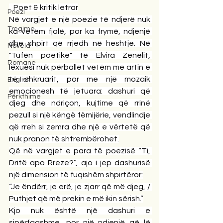
   Poet & kritik letrar
Poezi
Në vargjet e një poezie të ndjerë nuk 
Tregime
ka vetëm fjalë, por ka frymë, ndjenjë 
dhe shpirt që rrjedh në heshtje. Në 
Novela
"Tufën poetike" të Elvira Zenelit, 
Romane
lexuesi nuk përballet vetëm me artin e 
të shkruarit, por me një mozaik 
English
emocionesh të jetuara: dashuri që 
Përkthime
djeg dhe ndriçon, kujtime që rrinë 
pezull si një këngë fëmijërie, vendlindje 
që rreh si zemra dhe një e vërtetë që 
nuk pranon të shtrembërohet.
Që në vargjet e para të poezisë “Ti, 
Dritë apo Rreze?”, ajo i jep dashurisë 
një dimension të fuqishëm shpirtëror:
“Je ëndërr, je erë, je zjarr që më djeg, / 
Puthjet që më prekin e më ikin sërish.”
Kjo nuk është një dashuri e 
sipërfaqshme, por një ndjenjë që lë 