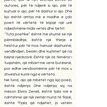
autores, për të ndjerë si ajo, për të 
kujtuar si ajo, për të dashur si ajo. Dhe 
kjo është arritja më e madhe e çdo 
poeti të vërtetë: të krijojë një urë 
ndjeshmërie midis vetes dhe tjetrit.
“Tufa poetike” është më shumë se një 
përmbledhje; është një thirrje e 
heshtur për të mos harruar dashurinë, 
vendlindjen, besën dhe kujtimet që na 
bëjnë njerëzorë. Është një zë femëror i 
fuqishëm, që mbart me vete butësinë, 
por edhe vendosmërinë për të mos u 
zhveshur kurrë nga e vërteta.
Në fund, ajo që mbetet nga kjo poezi, 
është ndjenja. Dhe ndjenja, siç na 
mëson Elvira Zeneli, është fjala më e 
ndritshme që një zemër mund të flasë, 
është "Fjala që ndjehet, jo vetëm 