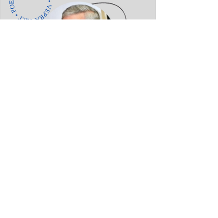
Frank Shkreli: NJË DREJTËSI QË
VEPRON ME INTEGRITET