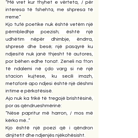
“Më vret kur thyhet e vërteta, / për 
interesa të fshehta, me shpresa të 
rreme.”
Kjo tufë poetike nuk është vetëm një 
përmbledhje poezish; është një 
udhëtim nëpër dhimbje, ëndrra, 
shpresë dhe besë; një pasqyrë ku 
ndjesitë nuk janë thjesht të autores, 
por bëhen edhe tonat. Zeneli na fton 
të ndalemi në çdo varg si në një 
stacion kujtese, ku secili imazh, 
metaforë apo ndjesi është një dëshmi 
intime e përkatësisë.
Ajo nuk ka frikë të tregojë brishtësinë, 
por as qëndrueshmërinë:
“Nëse papritur më harron, / mos më 
kërko më...”
Kjo është një poezi që i qëndron 
dinjitetit dhe ndjenjës njëkohësisht.