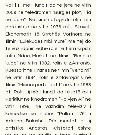
Roli i tij më i fundit do të jetë në vitin 
2009 në teledramën “Burgjet plot, liria 
në derë”. Në kinematografi roli i tij i 
parë ishte në vitin 1976 roli i Stavrit, 
Ekonomatit të Strehës Vorfnore në 
filmin “Lulëkuqet mbi mure” më tej do 
të vazhdonin edhe role të tjera si psh: 
roli i Ndoc Markut në filmin “Besa e 
kuqe” në vitin 1982, rolin e z.Antonio, 
Kuestorit të Tiranës në filmin “Vendimi” 
në vitin 1984, rolin e z.Mavrojanis në 
filmin “Misioni përtej detit” në vitin 1988 
etj. Roli i tij më i fundit do të jetë roli i 
Perikliut në kinodramën “Po vjen Ai” në 
vitin 1998, një vazhdim televiziv i 
komedisë së njohur “Pallati 176” i 
Adelina Balashit. Për meritat e tij 
artistike Anastas Kristofori është 