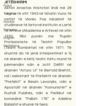
JETËSHKRIMI
Poezi
Aktori Anastas Kristofori lindi më 28 
nëntor të vitit 1943 në fshatin Vuno të 
Tregime
rrethit të Vlorës. Pas mbarimit të 
Novela
studimeve të larta në Institutin e Lartë 
Romane
të Arteve (Akademia e Arteve) në vitin 
1970, filloi punën me Trupën 
English
Profesioniste të Teatrit Popullor 
Përkthime
(Teatri Kombëtar) në vitin 1971. Të 
shumtë do të jenë interpretimet e tij 
në skenën e këtij teatri. Këtu mund të 
përmendim rolin e zotit Dëllfit në 
dramën “Arturo Ui” të Bertold Brehtit, 
roli i sekretarit të Prefektit në dramën 
“Prefekti” e Besim Levonjës, rolin e 
Apostolit në dramën “Komunistët” e 
Ruzhdi Pulahës, rolin e Perikliut në 
komedinë “Pallati 176” e Adelina 
Balashit e shumë të tjera.