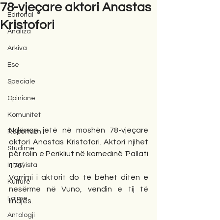
78-vjeçare aktori Anastas
Editorial
Kristofori
Analiza
Arkiva
Ese
Speciale
Opinione
Komunitet
Ndërron jetë në moshën 78-vjeçare 
Reportazh
aktori Anastas Kristofori. Aktori njihet 
Studime
për rolin e Perikliut në komedinë ‘Pallati 
176’.
Intervista
Varrimi i aktorit do të bëhet ditën e 
Kulturë
nesërme në Vuno, vendin e tij të 
Lajme
lindjes.
Antologji