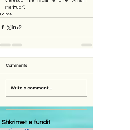
vlerësuar me titullin e lartë “Artist i 
Merituar”.
Lajme
Comments
Write a comment...
Shkrimet e fundit