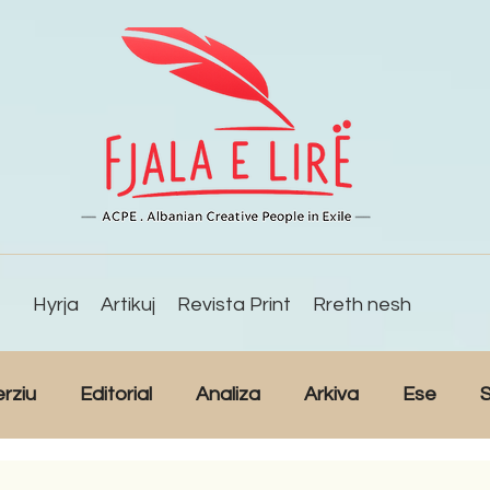
Hyrja
Artikuj
Revista Print
Rreth nesh
erziu
Editorial
Analiza
Arkiva
Ese
S
Reportazh
Studime
Intervista
Kulturë