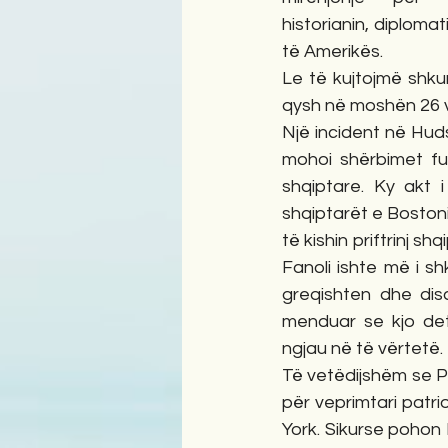
historianin, diplomat
të Amerikës.
Le të kujtojmë shkurt
qysh në moshën 26 v
Një incident në Huds
mohoi shërbimet fun
shqiptare. Ky akt i
shqiptarët e Bostoni
të kishin priftrinj sh
Fanoli ishte më i sh
greqishten dhe disa
menduar se kjo dety
ngjau në të vërtetë.
Të vetëdijshëm se Pa
për veprimtari patrio
York. Sikurse pohon 