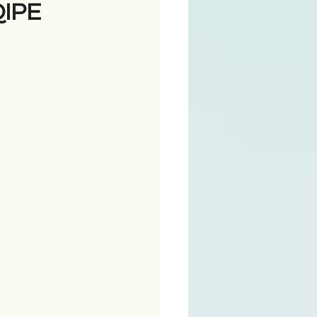
QIPE
ime