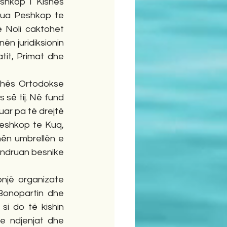
hkop i Kishës 
rua Peshkop te 
 Noli caktohet 
ën juridiksionin 
atit, Primat dhe 
shës Ortodokse 
 së tij. Në fund 
ar pa të drejtë 
Peshkop te Kuq, 
nën umbrellën e 
ëndruan besnike 
një organizate 
Bonopartin dhe 
si do të kishin 
 ndjenjat dhe 