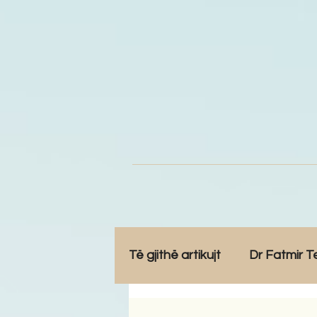
Të gjithë artikujt
Dr Fatmir T
Opinione
Komunitet