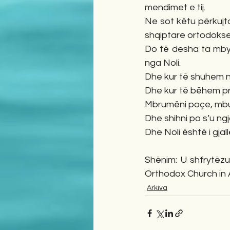
mendimet e tij. 
Ne sot këtu përkujto
shqiptare ortodokse
Do të desha ta mbyl
nga Noli.
Dhe kur të shuhem n
Dhe kur të bëhem pr
Mbrumëni poçe, mbus
Dhe shihni po s’u ngja
Dhe Noli është i gja
Shënim: U shfrytëzua
Orthodox Church in 
Arkiva