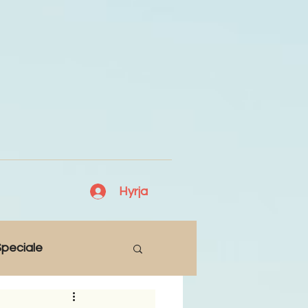
Hyrja
peciale
Lajme