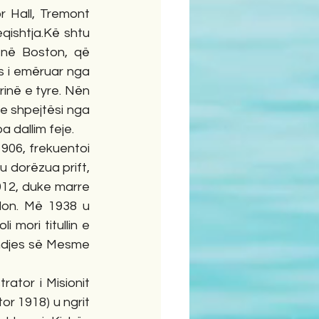
 Hall, Tremont 
qishtja.Kë shtu 
në Boston, që 
s i emëruar nga 
inë e tyre. Nën 
me shpejtësi nga 
a dallim feje.
906, frekuentoi 
 dorëzua prift, 
912, duke marre 
don. Më 1938 u 
ori titullin e 
Lindjes së Mesme 
ator i Misionit 
r 1918) u ngrit 