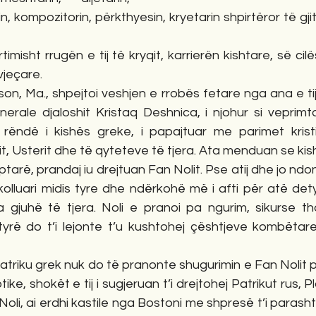
in, kompozitorin, përkthyesin, kryetarin shpirtëror të gj
imisht rrugën e tij të kryqit, karrierën kishtare, së cil
jeçare.
on, Ma., shpejtoi veshjen e rrobës fetare nga ana e tij.
erale djaloshit Kristaq Deshnica, i njohur si veprimta
 rëndë i kishës greke, i papajtuar me parimet kristi
t, Usterit dhe të qyteteve të tjera. Ata menduan se kis
qiptarë, prandaj iu drejtuan Fan Nolit. Pse atij dhe jo ndon
kolluari midis tyre dhe ndërkohë më i afti për atë det
 gjuhë të tjera. Noli e pranoi pa ngurim, sikurse th
rë do t’i lejonte t’u kushtohej çështjeve kombëtare,
triku grek nuk do të pranonte shugurimin e Fan Nolit pri
tike, shokët e tij i sugjeruan t’i drejtohej Patrikut rus, P
Noli, ai erdhi kastile nga Bostoni me shpresë t’i parash