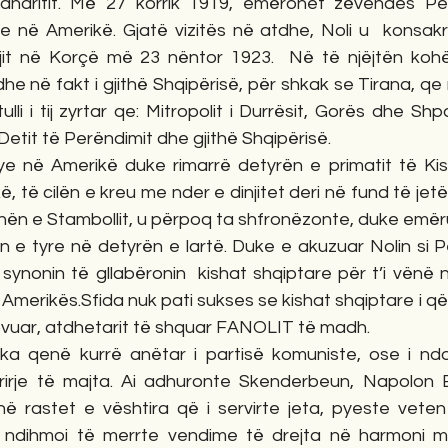
ndritit. Më 27 korrik 1919, emërohet zëvendes Pes
 në Amerikë. Gjatë vizitës në atdhe, Noli u  konsak
jit në Korçë më 23 nëntor 1923.  Në të njëjtën kohë
 dhe në fakt i gjithë Shqipërisë, për shkak se Tirana, qe n
tulli i tij zyrtar qe: Mitropolit i Durrësit, Gorës dhe Shp
ë, Detit të Perëndimit dhe gjithë Shqipërisë.
ye në Amerikë duke rimarrë detyrën e primatit të Ki
 të cilën e kreu me nder e dinjitet deri në fund të jetës
anën e Stambollit, u përpoq ta shfronëzonte, duke emëru
in e tyre në detyrën e lartë. Duke e akuzuar Nolin si 
synonin të gllabëronin  kishat shqiptare për t’i vënë 
Amerikës.Sfida nuk pati sukses se kishat shqiptare i q
vuar, atdhetarit të shquar FANOLIT të madh.
ka qenë kurrë anëtar i partisë komuniste, ose i ndo
rirje të majta. Ai adhuronte Skenderbeun, Napolon 
në rastet e vështira që i servirte jeta, pyeste veten 
 ndihmoi të merrte vendime të drejta në harmoni me