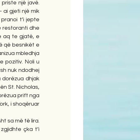
riste një javë. 
i gjeti një mik 
ranoi t’i jepte 
restoranti dhe 
 aq te gjatë, e 
ë që besnikët e 
anizua mbledhja 
pozitiv. Noli u 
ish nuk ndodhej 
u dorëzua dhjak 
 St. Nicholas, 
orëzua prift nga 
rk, i shoqëruar 
t sa më të lira. 
gjidhte çka t’i 