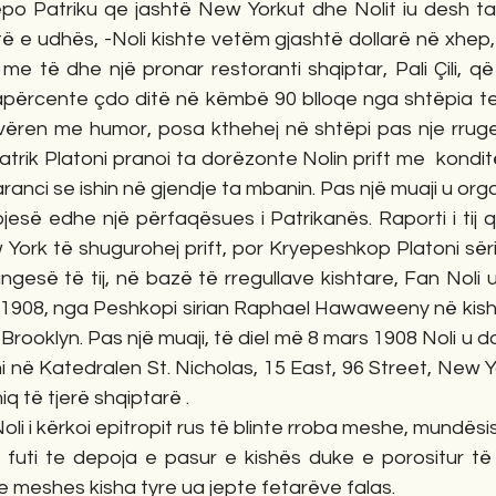
po Patriku qe jashtë New Yorkut dhe Nolit iu desh ta p
ë e udhës, -Noli kishte vetëm gjashtë dollarë në xhep,- a
të dhe një pronar restoranti shqiptar, Pali Çili, që p
kapërcente çdo ditë në këmbë 90 blloqe nga shtëpia te 
e vëren me humor, posa kthehej në shtëpi pas nje rruge
atrik Platoni pranoi ta dorëzonte Nolin prift me  kondit
aranci se ishin në gjendje ta mbanin. Pas një muaji u org
esë edhe një përfaqësues i Patrikanës. Raporti i tij qe 
 York të shugurohej prift, por Kryepeshkop Platoni sër
gesë të tij, në bazë të rregullave kishtare, Fan Noli 
 1908, nga Peshkopi sirian Raphael Hawaweeny në kishën
Brooklyn. Pas një muaji, të diel më 8 mars 1908 Noli u d
në Katedralen St. Nicholas, 15 East, 96 Street, New Yo
q të tjerë shqiptarë .
Noli i kërkoi epitropit rus të blinte rroba meshe, mundësish
 futi te depoja e pasur e kishës duke e porositur të z
e meshes kisha tyre ua jepte fetarëve falas.