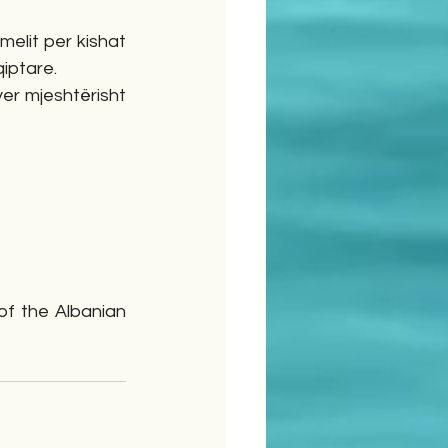
elit per kishat 
iptare.
er mjeshtërisht 
of the Albanian 