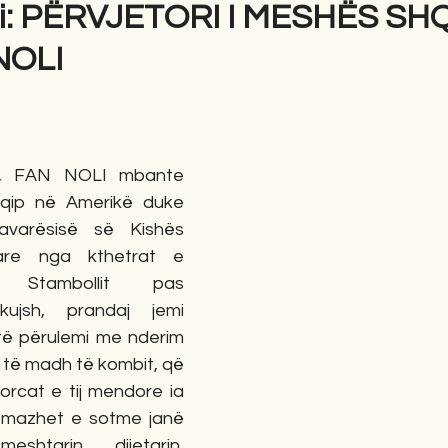
ti: PËRVJETORI I MESHËS SH
NOLI
gime
Novela
Romane
English
Përkth
, FAN NOLI mbante 
ip në Amerikë duke 
varësisë së Kishës 
are nga kthetrat e 
 Stambollit pas 
ujsh, prandaj jemi 
të përulemi me nderim 
t të madh të kombit, që 
forcat e tij mendore ia 
omazhet e sotme janë 
shtarin, dijetarin, 