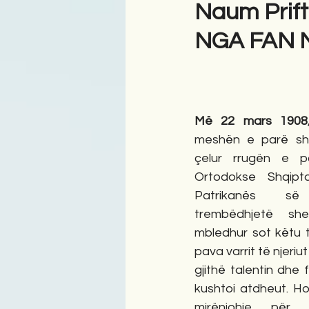
Naum Prif
NGA FAN 
Antologji
Poezi
Tre
Më 22 mars 1908
meshën e parë shq
çelur rrugën e pa
Ortodokse Shqipt
Patrikanës së
trembëdhjetë shek
mbledhur sot këtu 
pava varrit të njeriu
gjithë talentin dhe 
kushtoi atdheut. H
mirënjohje për me