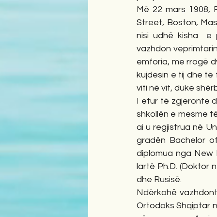
Më 22 mars 1908, F
Street, Boston, Mas
nisi udhë kisha  e
vazhdon veprimtarinë
emforia, me rrogë dy
kujdesin e tij dhe të
viti në vit, duke shë
I etur të zgjeronte 
shkollën e mesme të
ai u regjistrua në U
gradën Bachelor of 
diplomua nga New En
lartë Ph.D. (Doktor n
dhe Rusisë.
Ndërkohë vazhdonte n
Ortodoks Shqiptar në