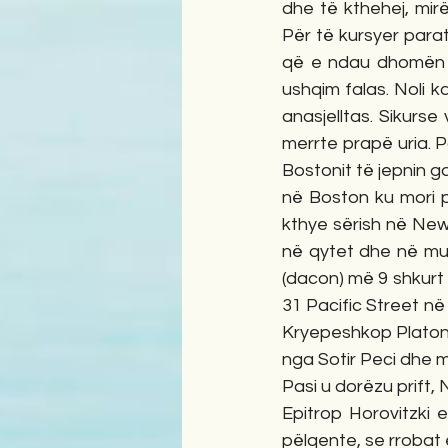
dhe të kthehej, mirë
Për të kursyer parat
që e ndau dhomën me 
ushqim falas. Noli 
anasjelltas. Sikurs
merrte prapë uria. P
Bostonit të jepnin g
në Boston ku mori pj
kthye sërish në New
në qytet dhe në mun
(dacon) më 9 shkurt
31 Pacific Street në 
Kryepeshkop Platoni 
nga Sotir Peci dhe mi
Pasi u dorëzu prift, 
Epitrop Horovitzki e
pëlqente, se rrobat 