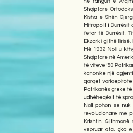
në rangun e Arqima
Shqiptare Ortodokse
Kisha e Shën Gjerg
Mitropolit i Durrësit
fetar të Durrësit. Ti
Ekzark i gjithë Iliris
Më 1932 Noli u kth
Shqiptare në Amerikë,
të viteve ‘50 Patrik
kanonike një agjent
qarqet vorioepirote 
Patrikanës greke të 
udhëheqësit të spro
Noli pohon se nuk 
revolucionare me p
Krishtin. Gjithmonë 
vepruar ata, çka e