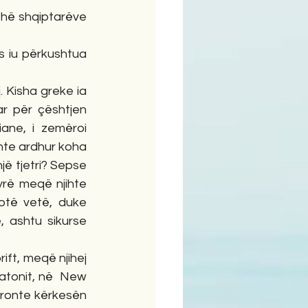
ithë shqiptarëve 
ës iu përkushtua 
 Kisha greke ia 
r për çështjen 
ane, i zemëroi 
hte ardhur koha 
jë tjetri? Sepse 
yrë meqë njihte 
otë vetë, duke 
 ashtu sikurse 
ft, meqë njihej 
latonit, në  New 
tronte kërkesën 