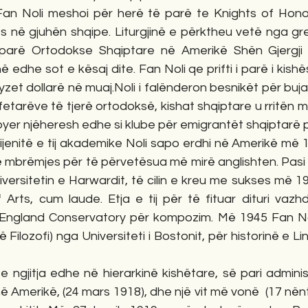
an Noli meshoi për herë të parë te Knights of Honor
s në gjuhën shqipe. Liturgjinë e përktheu vetë nga gre
 parë Ortodokse Shqiptare në Amerikë Shën Gjergji 
 edhe sot e kësaj dite. Fan Noli qe prifti i parë i kishë
zet dollarë në muaj.Noli i falënderon besnikët për bujar
 fetarëve të tjerë ortodoksë, kishat shqiptare u rritën 
rbyer njëheresh edhe si klube për emigrantët shqiptarë p
dijenitë e tij akademike Noli sapo erdhi në Amerikë më 1
 mbrëmjes për të përvetësua më mirë anglishten. Pasi u
niversitetin e Harwardit, të cilin e kreu me sukses më 1
Arts, cum laude. Etja e tij për të fituar dituri vazh
gland Conservatory për kompozim. Më 1945 Fan Noli m
ë Filozofi) nga Universiteti i Bostonit, për historinë e 
gjitja edhe në hierarkinë kishëtare, së pari administr
 Amerikë, (24 mars 1918), dhe një vit më vonë  (17 nënto