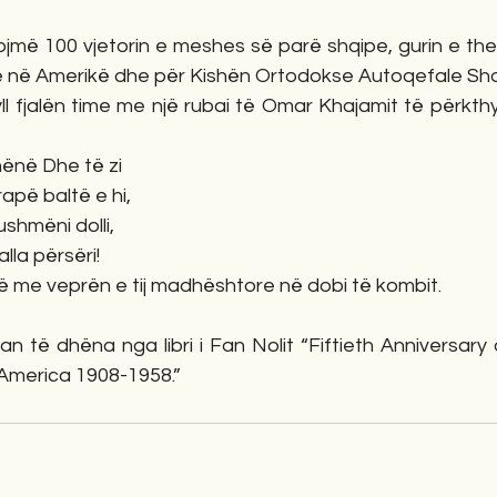
jmë 100 vjetorin e meshes së parë shqipe, gurin e them
 në Amerikë dhe për Kishën Ortodokse Autoqefale Shq
l fjalën time me një rubai të Omar Khajamit të përkthy
ënë Dhe të zi
apë baltë e hi,
hmëni dolli,
lla përsëri!
llë me veprën e tij madhështore në dobi të kombit.
n të dhëna nga libri i Fan Nolit “Fiftieth Anniversary 
America 1908-1958.”