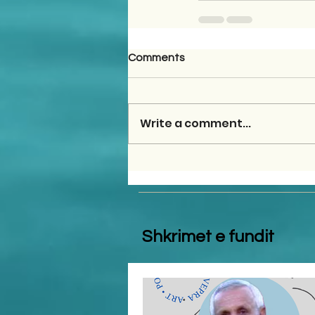
Comments
Write a comment...
Shkrimet e fundit