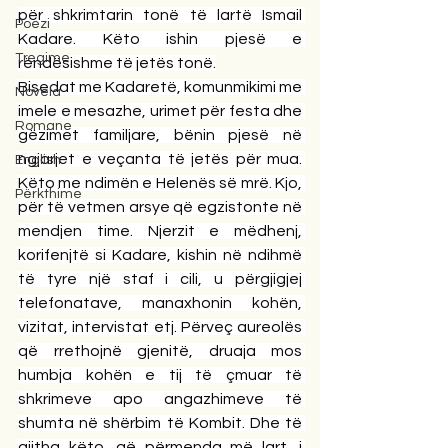
për shkrimtarin tonë të lartë Ismail 
Poezi
Kadare. Këto ishin pjesë e 
Tregime
rëndësishme të jetës tonë.
Bisedat me Kadaretë, komunmikimi me 
Novela
imele e mesazhe, urimet për festa dhe 
Romane
gëzimet familjare, bënin pjesë në 
ngjarjet e veçanta të jetës për mua. 
English
Këto me ndimën e Helenës së mrë. Kjo, 
Përkthime
për të vetmen arsye që egzistonte në 
mendjen time. Njerzit e mëdhenj, 
korifenjtë si Kadare, kishin në ndihmë 
të tyre një staf i cili, u përgjigjej 
telefonatave, manaxhonin kohën, 
vizitat, intervistat etj. Përveç aureolës 
që rrethojnë gjenitë, druaja mos 
humbja kohën e tij të çmuar të 
shkrimeve apo angazhimeve të 
shumta në shërbim të Kombit. Dhe të 
gjitha këto, që përmenda më lart, i 