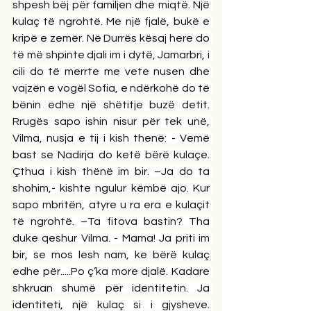
shpesh bëj për familjen dhe miqtë. Një 
kulaç të ngrohtë. Me një fjalë, bukë e 
kripë e zemër. Në Durrës kësaj here do 
të më shpinte djali im i dytë, Jamarbri, i 
cili do të merrte me vete nusen dhe 
vajzën e vogël Sofia, e ndërkohë do të 
bënin edhe një shëtitje buzë detit. 
Rrugës sapo ishin nisur për tek unë, 
Vilma, nusja e tij i kish thenë: - Vemë 
bast se Nadirja do ketë bërë kulaçe. 
Çthua i kish thënë im bir. –Ja do ta 
shohim,- kishte ngulur këmbë ajo. Kur 
sapo mbritën, atyre u ra era e kulaçit 
të ngrohtë. –Ta fitova bastin? Tha 
duke qeshur Vilma. - Mama! Ja priti im 
bir, se mos lesh nam, ke bërë kulaç 
edhe për.....Po ç’ka more djalë. Kadare 
shkruan shumë për identitetin. Ja 
identiteti, një kulaç si i gjysheve. 