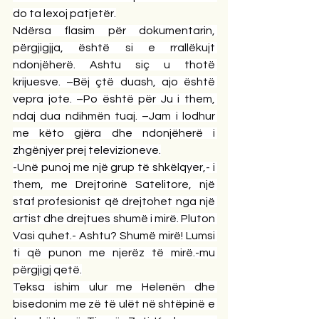
do ta lexoj patjetër.
Ndërsa flasim për dokumentarin, 
përgjigjja, është si e rrallëkujt 
ndonjëherë. Ashtu siç u thotë 
krijuesve. –Bëj çtë duash, ajo është 
vepra jote. –Po është për Ju i them, 
ndaj dua ndihmën tuaj. –Jam i lodhur 
me këto gjëra dhe ndonjëherë i 
zhgënjyer prej televizioneve.
-Unë punoj me një grup të shkëlqyer,- i 
them, me Drejtorinë Satelitore, një 
staf profesionist që drejtohet nga një 
artist dhe drejtues shumë i mirë. Pluton 
Vasi quhet.- Ashtu? Shumë mirë! Lumsi 
ti që punon me njerëz të mirë.-mu 
përgjigj qetë.
Teksa ishim ulur me Helenën dhe 
bisedonim me zë të ulët në shtëpinë e 