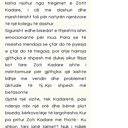
kisha njohur nga tregimet e Zotit 
Kadare, i cili me dashuri dhe 
mjeshtërisht foli për natyrën njerëzore 
të një kolegu të dashur.
Sigurisht edhe bisedat e thjeshta ishin 
emocionante për mua. Para se të 
nisesha mendoja se çfar do të pyesja 
e çfar do të tregoja, por atje harroja 
gjithçka e shpesh më dukej sikur flisja 
kot fare. Zoti Kadare ishte i 
mirinformuar për gjithçka që kishte 
lidhje me vendin dhe problemet 
aktuale të tij...Kjo shpesh më 
befasonte.
Gjatë një vizite, tek Kadaretë, pasi 
ndenja mbi një orë dhe bëmë plot 
biseda, kërkova leje të largohesha. Kur 
pa pritur Zoti Kadare më thotë:- Ku 
shkon tani janë lajmet? Nuk i ndjek 