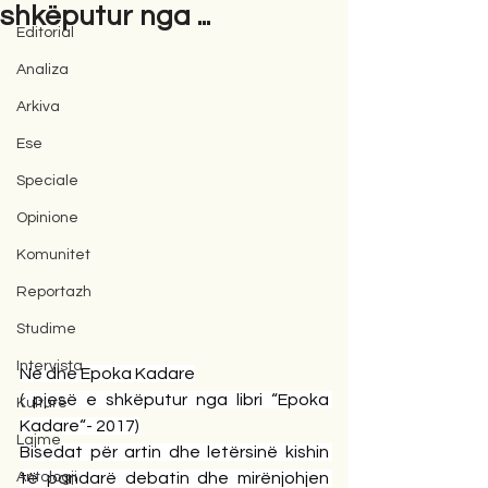
shkëputur nga ...
Editorial
Analiza
Arkiva
Ese
Speciale
Opinione
Komunitet
Reportazh
Studime
Intervista
Ne dhe Epoka Kadare
( pjesë e shkëputur nga libri “Epoka 
Kulturë
Kadare“- 2017)
Lajme
Bisedat për artin dhe letërsinë kishin 
Antologji
të pandarë debatin dhe mirënjohjen 