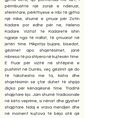
përmbushte një zonjë e nderuar, 
shkrimtare, përkthyese e mbi të gjitha 
një mike, shumë e çmuar për Zotin 
Kadare por edhe për ne, Helena 
Kadare. Vizitat te Kadaretë ishin 
ngjarje nga të rrallat, të çmuarat në 
jetën time. Mikpritja bujare, bisedat, 
gëzimet apo shqetësimet, janë 
mbresa të pa shlyera në kujtesën time.
E ftuar për vizitë në shtëpinë e 
pushimit në Durrës, veç gëzimit që do 
të takohesha me ta, kisha dhe 
shqetësimin se çfar duhet të shpija 
diçka për kënaqësinë time. Traditë 
shqiptare kjo. Jam shumë tradicionale 
në këto veprime, si nënat dhe gjyshet 
shqiptare. Ndaj e vrava mendjen dhe 
në moment kujtova të bëja atë që 