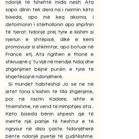
ndonjë të fshehtë midis nesh. Ata 
sapo dilnin tek dera na i nxirrnin këto 
biseda, apo më keq akoma, i 
deformonin i stërhollonin apo shpifnin 
të tjerat. Ndonjë prej tyre e kishim si 
njeriun e shtëpisë, dikë e kemi 
promovuar si shkrimtar, apo botuar në 
Francë. etj. Ata ngrihen e thonë e 
shkruajnë ç´tu vijë në mendje. Ndaj dhe 
zhgënjimet bëjnë punën e tyre të 
shqetësojnë ndonjëherë.
 Si mundet habitesha! Jo se ne në 
jetët tona s´kishim të tilla zhgënjime, 
por në rastin Kadare, ishte e 
tmerrshme, në vend të mirnjohjes ata... 
Këto biseda bënin shpesh që të 
merrte një pamje të heshtur e të 
ngrysur në disa çaste. Ndonjëherë 
bënte ndonjë pyetje të çuditëshme. 