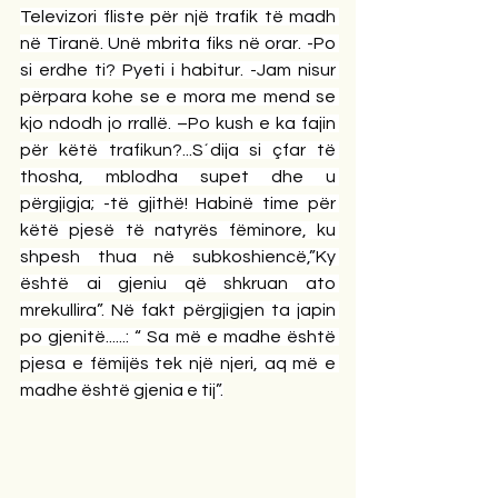
Televizori fliste për një trafik të madh 
në Tiranë. Unë mbrita fiks në orar. -Po 
si erdhe ti? Pyeti i habitur. -Jam nisur 
përpara kohe se e mora me mend se 
kjo ndodh jo rrallë. –Po kush e ka fajin 
për këtë trafikun?...S´dija si çfar të 
thosha, mblodha supet dhe u 
përgjigja; -të gjithë! Habinë time për 
këtë pjesë të natyrës fëminore, ku 
shpesh thua në subkoshiencë,”Ky 
është ai gjeniu që shkruan ato 
mrekullira”. Në fakt përgjigjen ta japin 
po gjenitë......: “ Sa më e madhe është 
pjesa e fëmijës tek një njeri, aq më e 
madhe është gjenia e tij”.