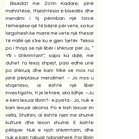
 Bisedat me Zotin Kadare, janë 
mahnitëse, thjeshtesia e bisedës dhe 
mendimi i tij përmban një forcë 
tërheqëse që të bëjnë për vete, sa kur 
largohesh ke marrë me vete një thesar 
të rrallë që s’ke ku e gjen tjetër. Teksa 
po i thoja se një libër i shkruar për Ju, “ 
Ylli i Shkrimtarit”, sapo ka dalë, më 
duhet ta lexoj shpejt, pasi edhe unë 
po shkruaj dhe kam frikë se mos na 
janë përplasur mendimet. – Jo mos u 
shqetëso, ai është një libër 
investigativ, ti je letrare, ska lidhje. –Ju 
e keni lexuar librin?- e pyeta.- Jo, nuk e 
kam lexuar akoma. Po e kish lexuar im 
vëlla, Shahini, ai është njeri me shumë 
kulturë dhe lexon shumë. E kishte 
pëlqyer. Nuk e njoh shkrimtarin, dhe 
nuk e kam takuar ndonjëherë. Por librin 