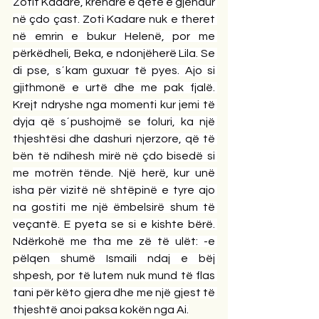
Zotit Kadare, krenare e qetë e gjendur 
në çdo çast. Zoti Kadare nuk e theret 
në emrin e bukur Helenë, por me 
përkëdheli, Beka, e ndonjëherë Lila. Se 
di pse, s´kam guxuar të pyes. Ajo si 
gjithmonë e urtë dhe me pak fjalë. 
Krejt ndryshe nga momenti kur jemi të 
dyja që s´pushojmë se foluri, ka një 
thjeshtësi dhe dashuri njerzore, që të 
bën të ndihesh mirë në çdo bisedë si 
me motrën tënde. Një herë, kur unë 
isha për vizitë në shtëpinë e tyre ajo 
na gostiti me një ëmbelsirë shum të 
veçantë. E pyeta se si e kishte bërë. 
Ndërkohë me tha me zë të ulët: -e 
pëlqen shumë Ismaili ndaj e bëj 
shpesh, por të lutem nuk mund të flas 
tani për këto gjera dhe me një gjest të 
thjeshtë anoi paksa kokën nga Ai.