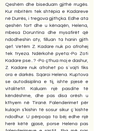
Qeshëm dhe biseduam gjithë rrugës. 
Kur mbritëm tek shtëpia e Kadareve 
në Durrës, i tregova gjithçka. Edhe ata 
qeshën fort dhe u kënaqën, Helena, 
mbesa Doruntina dhe mysafirët që 
ndodheshin aty, filluan ta hanin gjith 
qef. Vetëm Z. Kadare nuk po afrohej 
tek tryeza. Ndërkohë pyeta:-Po Zoti 
Kadare pse...? -Po çthua moj e dashur, 
Z. Kadare nuk afrohet po s´vajti fiks 
ora e darkës. Sqaroi Helena. Kuptova 
se autodisiplina e tij, ishte pjesë e 
vitalitetit. Kaluam një pasdite të 
këndëshme, dhe pas disa orësh u 
kthyem në Tiranë. Falenderimet për 
kulaçin s’kishin të sosur sikur ç´kishte 
ndodhur. U përpoqa ta bëj edhe një 
herë këtë gjasë, porse Helena pas 
falenderimeve e rastit, tha më pas 