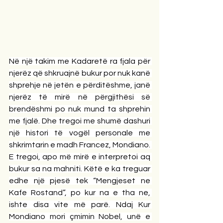
Në një takim me Kadaretë ra fjala për 
njerëz që shkruajnë bukur por nuk kanë 
shprehje në jetën e përditëshme, janë 
njerëz të mirë në përgjithësi së 
brendëshmi po nuk mund ta shprehin 
me fjalë. Dhe tregoi me shumë dashuri 
një histori të vogël personale me 
shkrimtarin e madh Francez, Mondiano. 
E tregoi, apo më mirë e interpretoi aq 
bukur sa na mahniti. Këtë e ka treguar 
edhe një pjesë tek “Mengjeset ne 
Kafe Rostand”, po kur na e tha ne, 
ishte disa vite më parë. Ndaj Kur 
Mondiano mori çmimin Nobel, unë e 