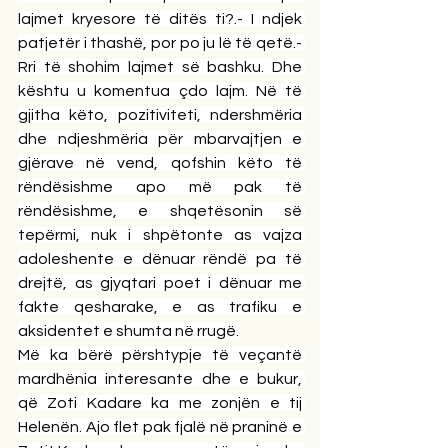
lajmet kryesore të ditës ti?.- I ndjek 
patjetër i thashë, por po ju lë të qetë.- 
Rri të shohim lajmet së bashku. Dhe 
kështu u komentua çdo lajm. Në të 
gjitha këto, pozitiviteti, ndershmëria 
dhe ndjeshmëria për mbarvajtjen e 
gjërave në vend, qofshin këto të 
rëndësishme apo më pak të 
rëndësishme, e shqetësonin së 
tepërmi, nuk i shpëtonte as vajza 
adoleshente e dënuar rëndë pa të 
drejtë, as gjyqtari poet i dënuar me 
fakte qesharake, e as trafiku e 
aksidentet e shumta në rrugë.
Më ka bërë përshtypje të veçantë 
mardhënia interesante dhe e bukur, 
që Zoti Kadare ka me zonjën e tij 
Helenën. Ajo flet pak fjalë në praninë e 