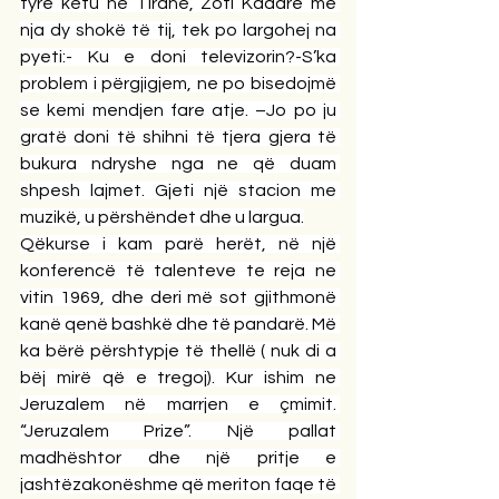
tyre këtu në Tiranë, Zoti Kadare me 
nja dy shokë të tij, tek po largohej na 
pyeti:- Ku e doni televizorin?-S’ka 
problem i përgjigjem, ne po bisedojmë 
se kemi mendjen fare atje. –Jo po ju 
gratë doni të shihni të tjera gjera të 
bukura ndryshe nga ne që duam 
shpesh lajmet. Gjeti një stacion me 
muzikë, u përshëndet dhe u largua.
Qëkurse i kam parë herët, në një 
konferencë të talenteve te reja ne 
vitin 1969, dhe deri më sot gjithmonë 
kanë qenë bashkë dhe të pandarë. Më 
ka bërë përshtypje të thellë ( nuk di a 
bëj mirë që e tregoj). Kur ishim ne 
Jeruzalem në marrjen e çmimit. 
“Jeruzalem Prize”. Një pallat 
madhështor dhe një pritje e 
jashtëzakonëshme që meriton faqe të 