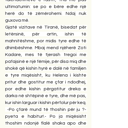
ultimatumin: se po e bëre edhe një 
herë do të zëmërohemi. Ndaj nuk 
guxova më.
Gjatë vizitave në Tiranë, bisedat për 
letërsinë, për artin, ishin të 
mahnitëshme, por midis tyre edhe të 
dhimbëshme. Mbaj mend njëherë Zoti 
Kadare, mes të tjerash tregoi me 
pafajsinë e një fëmije, për disa miq dhe 
shokë që kishin hyrë e dalë në familjen 
e tyre miqësisht, ku Helena i kishte 
pritur dhe gostitur me çfar i ndodhej, 
por edhe kishin përgatitur dreka e 
darka në shtëpinë e tyre, dhe më pas, 
kur ishin larguar i kishin përfolur për keq.
 -Po çfarë mund të thoshin për ju ?- 
pyeta e habitur!.- Po ja miqësisht 
thoshim ndonjë flalë shaka apo dhe 