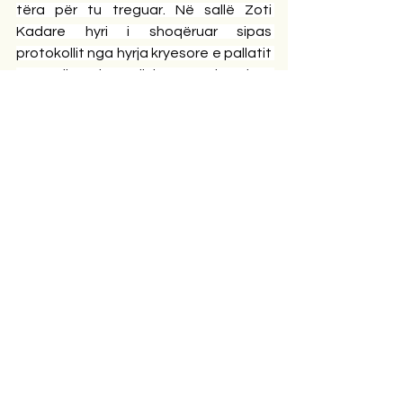
tëra për tu treguar. Në sallë Zoti 
Kadare hyri i shoqëruar sipas 
protokollit nga hyrja kryesore e pallatit 
të madh e shumë lluksoz. Zoti Kadare 
në dorë mbante një xhup të lehtë 
sepse ishte freskët, Shkurt 2015. E vuri 
xhupin në kolltukun, në krahun e 
djathtë të tij dhe e ruajti vendin për 
Helenën. Edhe kur erdhi Presidenti i 
Izraelit të ulej pranë tij dhe mes tyre 
duhet të qe përkthyesja, Zoti Kadare, 
rezistoi ta lëshonte vendin. Kur u bind, 
e çoi xhupin në karriken tjetër në krah 
të majtë. Kur hyri Helena, nga dera 
tjetër e sallës sipas protokollit, së 
bashku me shoqërueset u ulen, 4-5 
kolltukë më tëj se Zoti Kadare. E 
ndoqa me kujdes, se si Ai diskutoi me 
shoqëruesit pa e liruar vendin derisa 