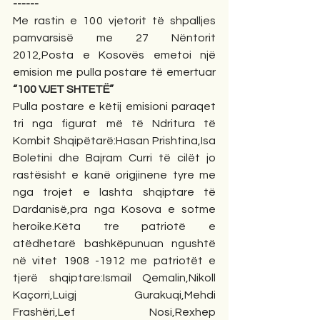
------
Me rastin e 100 vjetorit të shpalljes 
pamvarsisë me 27 Nëntorit 
2012,Posta e Kosovës emetoi një 
emision me pulla postare të emertuar 
“100 VJET SHTETË”
Pulla postare e këtij emisioni paraqet 
tri nga figurat më të Ndritura të 
Kombit Shqipëtarë:Hasan Prishtina,Isa 
Boletini dhe Bajram Curri të cilët jo 
rastësisht e kanë origjinene tyre me 
nga trojet e lashta shqiptare të 
Dardanisë,pra nga Kosova e sotme 
heroike.Këta tre patriotë e  
atëdhetarë bashkëpunuan ngushtë 
në vitet 1908 -1912 me patriotët e 
tjerë shqiptare:Ismail Qemalin,Nikoll 
Kaçorri,Luigj Gurakuqi,Mehdi 
Frashëri,Lef Nosi,Rexhep 