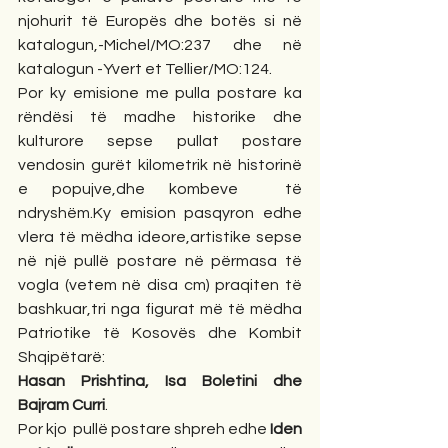
njohurit të Europës dhe botës si në 
katalogun,-Michel/MO:237 dhe në 
katalogun -Yvert et Tellier/MO:124.
Por ky emisione me pulla postare ka 
rëndësi të madhe historike dhe 
kulturore sepse pullat postare 
vendosin gurët kilometrik në historinë  
e popujve,dhe kombeve  të  
ndryshëm.Ky emision pasqyron edhe 
vlera të mëdha ideore,artistike sepse 
në një pullë postare në përmasa të 
vogla (vetem në disa cm) praqiten të 
bashkuar,tri nga figurat më të mëdha 
Patriotike të Kosovës dhe Kombit 
Shqipëtarë:
Hasan Prishtina, Isa Boletini dhe  
Bajram Curri
.
Por kjo  pullë postare shpreh edhe 
Iden 