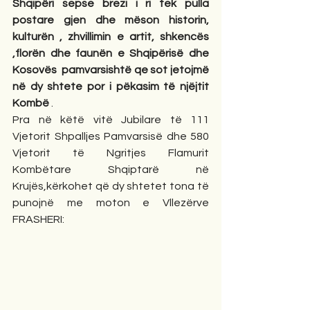
Shqipëri sepse brezi i ri tek pulla 
postare gjen dhe mëson historin, 
kulturën , zhvillimin e artit, shkencës 
,florën dhe faunën e Shqipërisë dhe 
Kosovës  pamvarsishtë qe sot jetojmë  
në dy shtete por i pëkasim të njëjtit 
Kombë
 .
Pra në këtë vitë Jubilare të 111 
Vjetorit Shpalljes Pamvarsisë dhe 580 
Vjetorit të Ngritjes Flamurit 
Kombëtare Shqiptarë në 
Krujës,kërkohet që dy shtetet tona të 
punojnë me moton e Vllezërve 
FRASHERI: