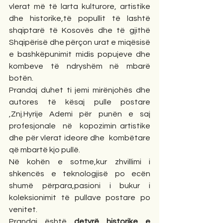
vlerat më të larta kulturore, artistike 
dhe historike,të popullit të lashtë 
shqiptarë të Kosovës dhe të gjithë 
Shqipërisë dhe përçon urat e miqësisë 
e bashkëpunimit midis popujeve dhe 
kombeve të ndryshëm në mbarë 
botën.
Prandaj duhet ti jemi mirënjohës dhe 
autores të kësaj pulle postare 
,Znj.Hyrije Ademi për punën e saj 
profesjonale  në  kopozimin artistike 
dhe për vlerat ideore dhe  kombëtare 
që mbartë kjo pullë.
Në kohën e sotme,kur zhvillimi i 
shkencës e teknologjisë po ecën 
shumë përpara,pasioni i bukur i 
koleksionimit të pullave postare po 
venitet.
Prandaj është 
detyrë historike e