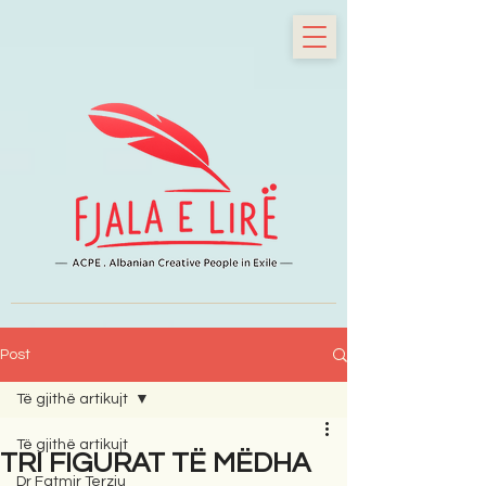
Post
Të gjithë artikujt
Të gjithë artikujt
TRI FIGURAT TË MËDHA
Dr Fatmir Terziu