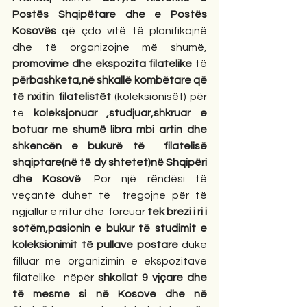
Postës Shqipëtare dhe e Postës 
Kosovës
 që çdo vitë të planifikojnë 
dhe të organizojne më shumë, 
promovime dhe ekspozita filatelike
 të 
përbashketa,në shkallë kombëtare që 
të nxitin filatelistët
 (koleksionisët) për 
të 
koleksjonuar ,studjuar,shkruar e 
botuar me shumë libra mbi artin dhe 
shkencën e bukurë të  filatelisë 
shqiptare(në të dy shtetet)në Shqipëri 
dhe Kosovë
 .Por një rëndësi të 
veçantë duhet të  tregojne për të 
ngjallur e rritur dhe  forcuar 
tek brezi i ri i 
sotëm,pasionin e bukur të studimit e 
koleksionimit të pullave postare
 duke 
filluar me organizimin e ekspozitave 
filatelike  nëpër 
shkollat 9 vjçare dhe 
të mesme si në Kosove dhe në 