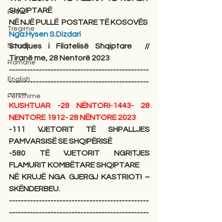
SHQIPTARË 
Poezi
NË NJË PULLË  POSTARE TË KOSOVËS
Tregime
Nga:Hysen S.Dizdari 
Novela
Studjues i Filatelisë Shqiptare  // 
Tiranë me, 28 Nentorë 2023 
Romane
-----------------------------------------------
English
-----------------------------------------------
------
Përkthime
KUSHTUAR -28 NËNTORI-1443- 28 
NENTORE 1912- 28 NËNTORE 2023
-111 VJETORIT TË SHPALLJES 
PAMVARSISË SE SHQIPËRISË 
-580 TË VJETORIT NGRITJES 
FLAMURIT KOMBËTARE SHQIPTARE 
NË KRUJË NGA GJERGJ KASTRIOTI –
SKËNDERBEU.
-----------------------------------------------
-----------------------------------------------