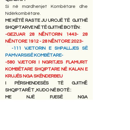
Si
në mardhenjet Kombëtare dhe 
Ndërkombëtare.
ME KËTË RASTE JU UROJË TË  GJITHË  
SHQIPTARVE NË TË GJITHË BOTËN
 :
-GEZUAR 28 NĒNTORIN 1443- 28 
NĒNTORE 1912 - 28 NĒNTORE 2023-
  -111 VJETORIN E SHPALLJES SË 
PAMVARSISË KOMBËTARE-
-580 VJETORI I NGRITJES FLAMURIT 
KOMBËTARE SHQIPTARE NË KALAN E 
KRUJËS NGA SKËNDERBEU
I PËRSHENDESËS TË GJITHĒ 
SHQIPTARĒT ,KUDO NË BOTË :
ME NJË PJESË NGA 
POEMA:”SKËNDERBEU “ TË POETIT TË 
KOMBIT TONË: -NAIM H.FRASHËRIT:
Kruj’ o qytet i bekuar! 
prite, prite Skender-benë, 