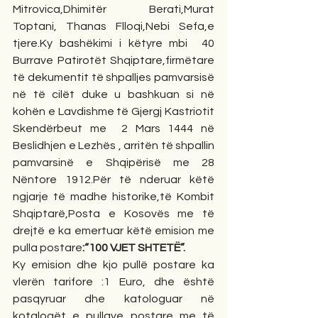
Mitrovica,Dhimitër Berati,Murat 
Toptani, Thanas Flloqi,Nebi Sefa,e 
tjere.Ky bashëkimi i këtyre mbi  40 
Burrave Patirotët Shqiptare,firmëtare 
të dekumentit të shpalljes pamvarsisë 
në të cilët duke u bashkuan si në 
kohën e Lavdishme të Gjergj Kastriotit 
Skendërbeut me  2 Mars 1444 në 
Beslidhjen e Lezhës , arritën të shpallin 
pamvarsinë e Shqipërisë me 28 
Nëntore 1912.Për të nderuar këtë 
ngjarje të madhe historike,të Kombit 
Shqiptarë,Posta e Kosovës me të 
drejtë e ka emertuar këtë emision me 
pulla postare
:“100 VJET SHTETË”.
Ky emision dhe kjo pullë postare ka 
vlerën tarifore :1 Euro, dhe është 
pasqyruar dhe katologuar në 
kotalogët e pullave postare me të 