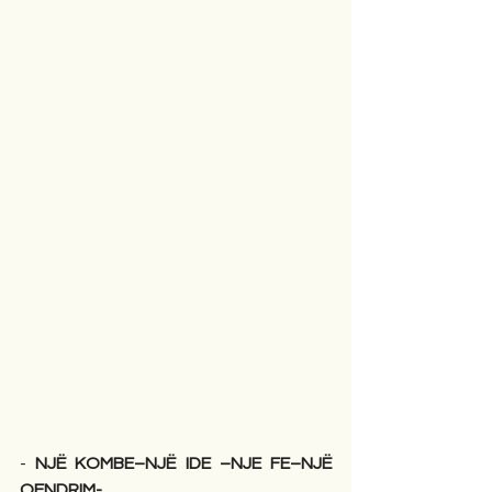
- 
NJË KOMBE–NJË IDE –NJE FE–NJË 
QENDRIM-