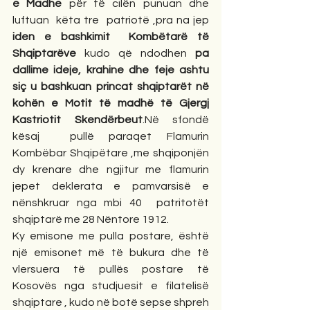
e Madhe
 për të cilën punuan dhe 
luftuan  këta tre  patriotë ,pra na jep  
iden e bashkimit  Kombëtarë të 
Shqiptarëve
 kudo që ndodhen 
pa 
dallime ideje, krahine dhe feje ashtu 
siç u bashkuan princat shqiptarët në 
kohën e Motit të madhë të Gjergj 
Kastriotit Skendërbeut
.Në sfondë 
kësaj  pullë paraqet Flamurin 
Kombëbar Shqipëtare ,me shqiponjën 
dy krenare dhe ngjitur me flamurin 
jepet deklerata e pamvarsisë e 
nënshkruar nga mbi 40  patritotët  
shqiptarë me 28 Nëntore 1912.
Ky emisone me pulla postare, është 
një emisonet më të bukura dhe të 
vlersuera të pullës postare të  
Kosovës nga studjuesit e filatelisë 
shqiptare , kudo në botë sepse shpreh 