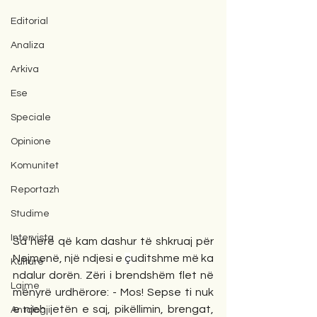
Editorial
Analiza
Arkiva
Ese
Speciale
Opinione
Komunitet
Reportazh
Studime
Intervista
Sa herë që kam dashur të shkruaj për 
Nejmenë, një ndjesi e 
ç
uditshme më ka 
Kulturë
ndalur dorën. Zëri i brendshëm flet në 
Lajme
mënyrë urdhërore: - Mos! Sepse ti nuk 
e njeh jetën e saj, pikëllimin, brengat, 
Antologji