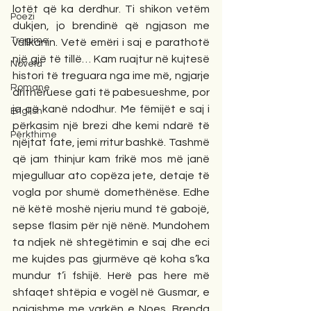
lotët që ka derdhur. Ti shikon vetëm 
Poezi
dukjen, jo brendinë që ngjason me 
Tregime
vullkanin. Vetë emëri i saj e parathotë 
një gjë të tillë… Kam ruajtur në kujtesë 
Novela
histori të treguara nga ime më, ngjarje 
Romane
drithëruese gati të pabesueshme, por 
ja që kanë ndodhur. Me fëmijët e saj i 
English
përkasim një brezi dhe kemi ndarë të 
Përkthime
njëjtat fate, jemi rritur bashkë. Tashmë 
që jam thinjur kam frikë mos më janë 
mjegulluar ato copëza jete, detaje të 
vogla por shumë domethënëse. Edhe 
në këtë moshë njeriu mund të gabojë, 
sepse flasim për një nënë. Mundohem 
ta ndjek në shtegëtimin e saj dhe eci 
me kujdes pas gjurmëve që koha s’ka 
mundur t’i fshijë. Herë pas here më 
shfaqet shtëpia e vogël në Gusmar, e 
ngjajshme me varkën e Noes. Brenda 