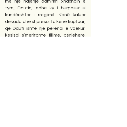
me një ndjenjë admirimi xhaxhain e 
tyre, Dautin, edhe ky i burgosur si 
kundërshtar i rregjimit. Kanë kaluar 
dekada dhe shpresoj ta kenë kuptuar, 
që Dauti ishte një perëndi e vdekur, 
kësisoj s’meritonte flijime, asnjëherë. 
Edhe Nejmeja duhet të jetë bindur për 
këtë që po them. Tashmë ajo ka 
mbushur 88 vite jetë. U bënë shumë 
kohë që s’jemi takuar. Një digë dhe një 
liqen na ka ndarë dhe asnjëri s’ka 
mundur ta kapërcejë. Ajo gjendet në 
fundin e rrugës, duke shpresuar që të 
hapen portat qiellore.  Del rrallë dhe 
numëron hapat, e veshur kokë e 
këmbë me të zeza. Ka një shok tek i cili 
mbështetet, është bastuni i pleqërisë. 
Ka një dashuri që e mban gjallë, është 
përkujdesja e Napolonit. 