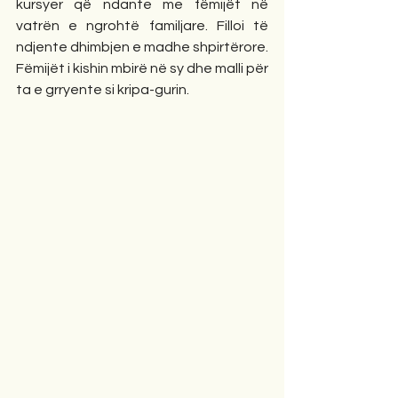
kursyer që ndante me fëmijët në 
vatrën e ngrohtë familjare. Filloi të 
ndjente dhimbjen e madhe shpirtërore. 
Fëmijët i kishin mbirë në sy dhe malli për 
ta e grryente si kripa-gurin.  