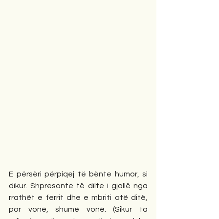
E përsëri përpiqej të bënte humor, si 
dikur. Shpresonte të dilte i gjallë nga 
rrathët e ferrit dhe e mbriti atë ditë, 
por vonë, shumë vonë. (Sikur ta 