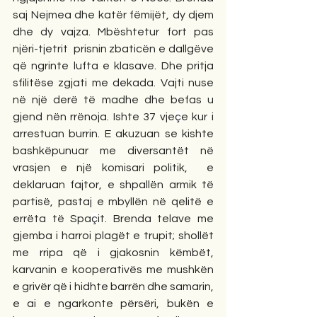
saj Nejmea dhe katër fëmijët, dy djem 
dhe dy vajza. Mbështetur fort pas 
njëri-tjetrit  prisnin zbaticën e dallgëve 
që ngrinte lufta e klasave. Dhe pritja 
sfilitëse zgjati me dekada. Vajti nuse 
në një derë të madhe dhe befas u 
gjend nën rrënoja. Ishte 37 vje
ç
e kur i 
arrestuan burrin. E akuzuan se kishte 
bashkëpunuar me diversantët në 
vrasjen e një komisari politik,  e 
deklaruan fajtor, e shpallën armik të 
partisë, pastaj e mbyllën në qelitë e 
errëta të Spa
ç
it. Brenda telave me 
gjemba i harroi plagët e trupit; shollët 
me rripa që i gjakosnin këmbët, 
karvanin e kooperativës me mushkën 
e grivër që i hidhte barrën dhe samarin, 
e ai e ngarkonte përsëri, bukën e 