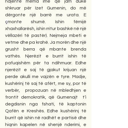
ndjente mëma ime që jam duke 
shkruar për Izet Gumenin, do më 
dërgonte një barrë me urata. E 
ç
monte shumë. Ishin fëmijë 
xhaxhallarësh, ishin rritur bashkë në një 
vëllazëri të pastër). Nejmeja mbeti e 
vetme dhe pa krahë. Ja morën dhe një 
grusht berra që mbante brenda 
vathës. Njerëzit e burrit ishin të 
pafuqishëm për ta ndihmuar. Edhe 
njerëzit e saj të gjakut krijuan një 
perde akulli me vajzën e tyre. Madje, 
kushërinj të saj të afërt, me sy, por të 
verbër,  propozuan në mbledhjen e 
frontit demokratik, që Gumenajt  t’i 
degdisnin nga fshati, të kaptonin 
Qafën e Kreshës. Edhe kushërinj të 
burrit që ishin në radhët e partisë dhe 
hiqnin kapelen në shenjë nderimi, e 