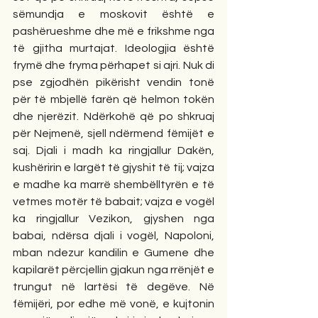
sëmundja e moskovit është e 
pashërueshme dhe më e frikshme nga 
të gjitha murtajat. Ideologjia është 
frymë dhe fryma përhapet si ajri. Nuk di 
pse zgjodhën pikërisht vendin tonë 
për të mbjellë farën që helmon tokën 
dhe njerëzit. Ndërkohë që po shkruaj 
për Nejmenë, sjell ndërmend fëmijët e 
saj. Djali i madh ka ringjallur Dakën, 
kushëririn e largët të gjyshit të tij; vajza 
e madhe ka marrë shembëlltyrën e të 
vetmes motër të babait; vajza e vogël 
ka ringjallur Vezikon, gjyshen nga 
babai, ndërsa djali i vogël, Napoloni, 
mban ndezur kandilin e Gumene dhe 
kapilarët përcjellin gjakun nga rrënjët e 
trungut në lartësi të degëve. Në 
fëmijëri, por edhe më vonë, e kujtonin 