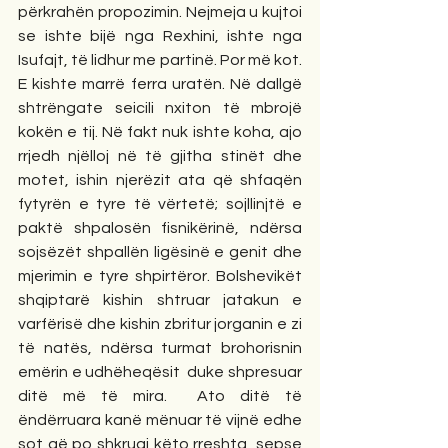
përkrahën propozimin. Nejmeja u kujtoi 
se ishte bijë nga Rexhini, ishte nga 
Isufajt, të lidhur me partinë. Por më kot. 
E kishte marrë ferra uratën. Në dallgë 
shtrëngate seicili nxiton të mbrojë 
kokën e tij. Në fakt nuk ishte koha, ajo 
rrjedh njëlloj në të gjitha stinët dhe 
motet, ishin njerëzit ata që shfaqën 
fytyrën e tyre të vërtetë; sojllinjtë e 
paktë shpalosën fisnikërinë, ndërsa 
sojsëzët shpallën ligësinë e genit dhe 
mjerimin e tyre shpirtëror. Bolshevikët 
shqiptarë kishin shtruar jatakun e 
varfërisë dhe kishin zbritur jorganin e zi 
të natës, ndërsa turmat brohorisnin 
emërin e udhëheqësit  duke shpresuar 
ditë më të mira.  Ato ditë të 
ëndërruara kanë mënuar të vijnë edhe 
sot që po shkruaj këto rreshta, sepse 