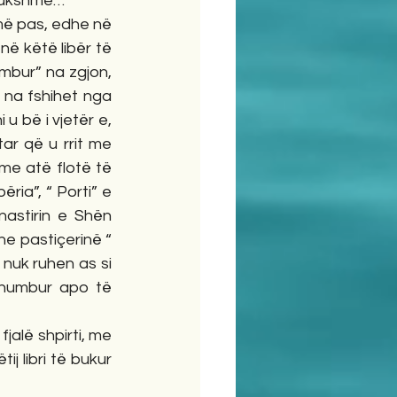
 dukshme…
më pas, edhe në 
në këtë libër të 
mbur” na zgjon, 
 na fshihet nga 
u bë i vjetër e, 
r që u rrit me 
e atë flotë të 
ria”, “ Porti” e 
nastirin e Shën 
he pastiçerinë “ 
uk ruhen as si 
humbur apo të 
jalë shpirti, me 
 libri të bukur 