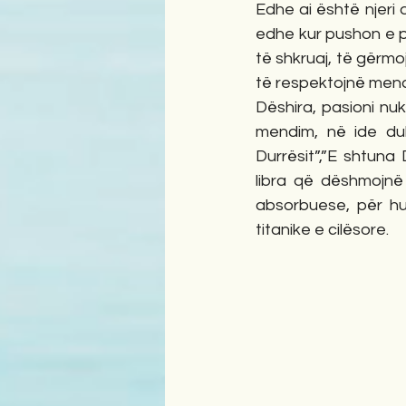
Edhe ai është njeri d
edhe kur pushon e pu
të shkruaj, të gërmoj
të respektojnë mendi
Dëshira, pasioni nuk
mendim, në ide duke
Durrësit”,”E shtuna
libra që dëshmojnë 
absorbuese, për hul
titanike e cilësore.