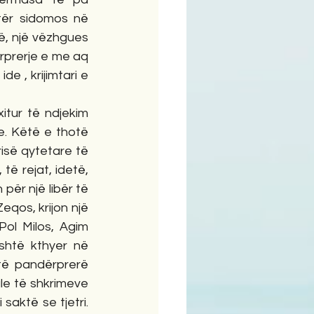
tër sidomos në 
rë, një vëzhgues 
rprerje e me aq 
e , krijimtari e 
itur të ndjekim 
ke. Këtë e thotë 
risë qytetare të 
ë rejat, idetë, 
për një libër të 
eqos, krijon një 
Pol Milos, Agim 
shtë kthyer në 
 të pandërprerë 
le të shkrimeve 
saktë se tjetri. 