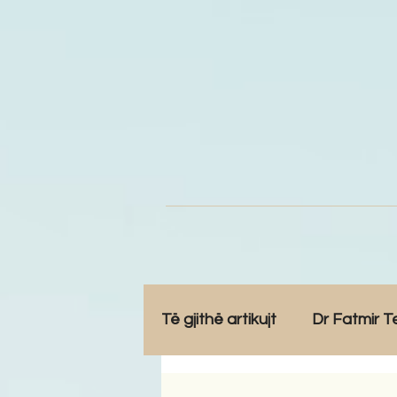
Të gjithë artikujt
Dr Fatmir T
Opinione
Komunitet