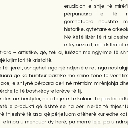
erudicion e shije të mirëfil
përpunuara e të ngj
gërshetuara ngushtë m
historike, qytetare e arkeol
Në këtë libër të ri ai qeshe
e frymëzimit, me drithmat 
etraro – artistike, që, tek ai, lulëzon me ngjyrime të sh
 krijimtari të kristaltë.
 të tjerët, ushqehet nga një ndjenjë e re , nga nostalgj
 kaluara që ka humbur bashkë me rininë tonë të vështirë.
jake, e shtynë përpara deri në rrëmbim mirënjohja dhe 
përdrejta të bashkëqytetarëve të tij.
deri në bestytni, në atë jetë të kaluar, të pastër edh
etë e produkti që është se na bëri njerëz të thjeshtë
të thjeshtë të asaj që përjetuam atëherë kur edhe kaf
 tetri pa u menduar dy herë, pa marrë leje, pa u ndroj