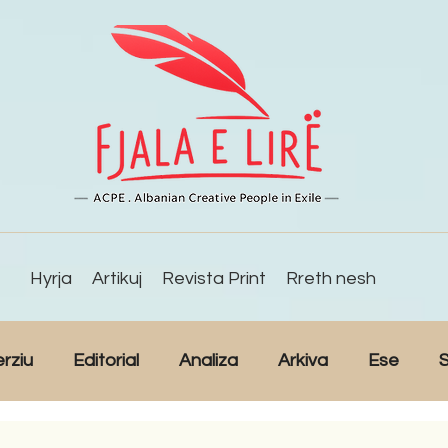
Hyrja
Artikuj
Revista Print
Rreth nesh
erziu
Editorial
Analiza
Arkiva
Ese
S
Reportazh
Studime
Intervista
Kulturë