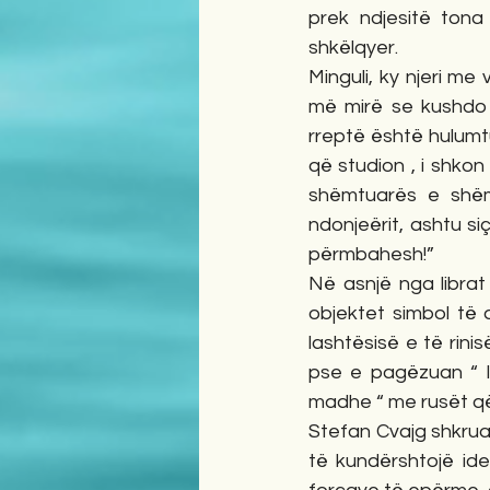
prek ndjesitë tona
shkëlqyer.
Minguli, ky njeri me 
më mirë se kushdo t
rreptë është hulumtu
që studion , i shkon
shëmtuarës e shëmt
ndonjeërit, ashtu si
përmbahesh!”
Në asnjë nga librat
objektet simbol të q
lashtësisë e të rinis
pse e pagëzuan “ Il
madhe “ me rusët që
Stefan Cvajg shkrua
të kundërshtojë ide