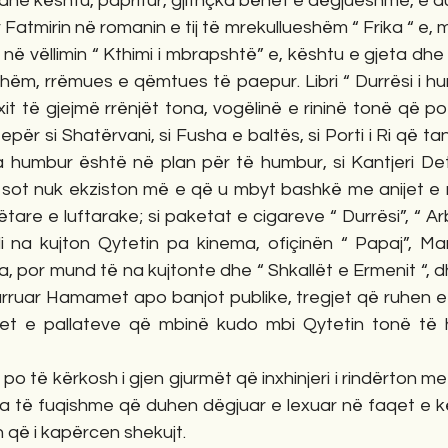
dhe kështu, papritur, gjithçka bëhet e dëgjueshme, e
Fatmirin në romanin e tij të mrekullueshëm “ Frika “ e, 
në vëllimin “ Kthimi i mbrapshtë” e, kështu e gjeta dhe 
shëm, rrëmues e qëmtues të paepur. Libri “ Durrësi i hu
t të gjejmë rrënjët tona, vogëlinë e rininë tonë që po
për si Shatërvani, si Fusha e baltës, si Porti i Ri që tani 
humbur është në plan për të humbur, si Kantjeri Deta
sot nuk ekziston më e që u mbyt bashkë me anijet e m
re e luftarake; si paketat e cigareve “ Durrësi”, “ Arbë
uli na kujton Qytetin pa kinema, ofiçinën “ Papaj”, Ma
era, por mund të na kujtonte dhe “ Shkallët e Ermenit “, d
rruar Hamamet apo banjot publike, tregjet që ruhen e n
et e pallateve që mbinë kudo mbi Qytetin tonë të 
o të kërkosh i gjen gjurmët që inxhinjeri i rindërton me f
a të fuqishme që duhen dëgjuar e lexuar në faqet e këtij
 që i kapërcen shekujt.