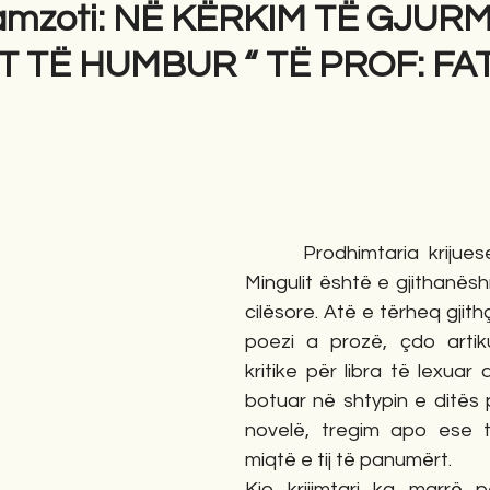
amzoti: NË KËRKIM TË GJUR
T TË HUMBUR “ TË PROF: FA
gime
Novela
Romane
English
Përkth
      Prodhimtaria krijues
Mingulit është e gjithanësh
cilësore. Atë e tërheq gjith
poezi a prozë, çdo artiku
kritike për libra të lexuar
botuar në shtypin e ditës 
novelë, tregim apo ese t
miqtë e tij të panumërt.
Kjo krijimtari ka marrë 