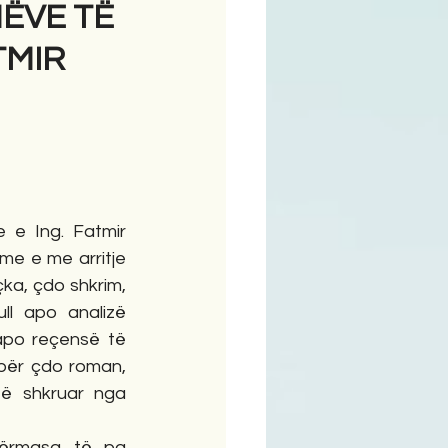
MËVE TË
TMIR
ime
e e Ing. Fatmir 
me e me arritje 
çka, çdo shkrim, 
ll apo analizë 
 apo reçensë të 
për çdo roman, 
ë shkruar nga 
përmasa të pa 