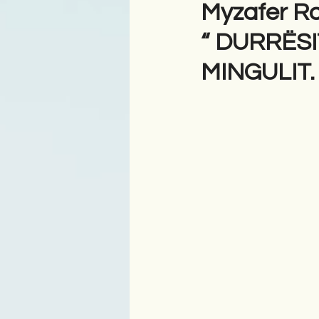
Myzafer R
“ DURRËSI
Antologji
Poezi
Tre
MINGULIT.