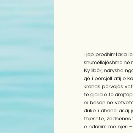
i jep prodhimtaria l
shumëllojëshme në një
Ky libër, ndryshe nga
që i përcjell atij e
krahas përvojës vet
të gjalla e të drejtë
Ai beson në vetvete 
duke i dhënë asaj j
thjeshtë, zëdhënës 
e ndanim me njëri –