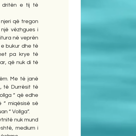
ritën e tij të 
 njeri që tregon 
një vëzhgues i 
itura në veprën 
 e bukur dhe të 
et pa krye të 
r, që nuk di të 
ëm. Me të janë 
 të Durrësit të 
Vollga “ që edhe 
 “ miqësisë së 
n “ Vollga”.
tnitë nuk mund 
shtë, medium i 