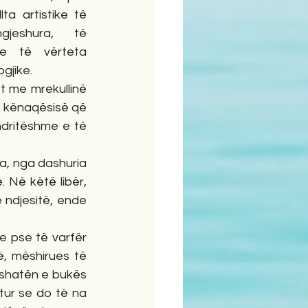
lta artistike të 
eshura, të 
e të vërteta 
ogjike.
t me mrekullinë 
e kënaqësisë që 
ndritëshme e të 
ia, nga dashuria 
 Në këtë libër, 
ndjesitë, ende 
e pse të varfër 
, mëshirues të 
shatën e bukës 
tur se do të na 