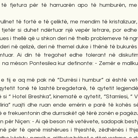
 të fjetura për të harruarën apo të humburën, me d
vullnet të fortë e të çeliktë, me mendim të kristalizuar,
jetër si duhet ndërtuar një vepër letrare, por edhe 
es i thellë që u shkon deri në thelb problemeve të ngr
 deri në qelizë, deri në themel duke i thënë të bukurës
uar. Ai din të tregohet edhe tolerant në diskutim
ç na mëson Pontesilea kur definonte: - Zemër e mallkua
 e tij e aq më pak në “Durrësi i humbur” ai është vet
ytetit tonë të lashtë bregdetarë, të qytetit legjendë,
ë si “ Hotel Breshka”, kinematë e qytetit, “Stamlesi, “ 
iria” ruajti dhe ruan ende emërin e parë të kohës së
 e frekuentonin dhe durrsakët që tërë zonën e pagëzua
n për Niçen: - Ai që beson në vetëvete, sadopak besty
në për të qenë mishërues i thjeshtë, zëdhënës i thje