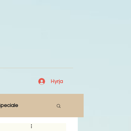
Hyrja
peciale
Lajme