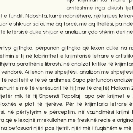
arritëshme nga dikush tje
t e fundit. Ndoshta, kurrë ndonjëherë, një krijues letra
ar e shkruar sa ai, me aq forcë, me aq thellësi, pa ndë
të letërsisë duke shijuar e analizuar çdo shkrim deri në id
përtyp gjithçka, përpunon gjithçka që lexon duke na nx
ëtimin e tij në labirinthet e krijimtarisë letrare e artisti
etra parathënie librash, në analizat kritike të krijimta
 vendorë. Ai lexon me shpejtësi, analizon me shpejtësi, t
, të realitetit e të së ardhmes. Sapo përfundon analizën 
hurit e më të vlerësuarit të tij ( me të drejtë) Moikom Z
 tjetër mik të tij Shpendi Topollaj  apo për krijimet e 
oxhës e plot të tjerëve. Për të krijimtaria letrare ë
tësi, në përfytyrim e përceptim, në vazhdimësi krijimi
ata që e lexojnë mrekullohen me freskinë reale e origina
 na befasuari njëri pas tjetrit, njëri më i fuqishëm e më i 