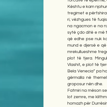
forcave të epërme, 
Kështu e kam njohur 
tregimet e përfshira 
ri; vëzhgues të fuqi
na ngacmon e na nxi
sytë çdo ditë e më te
që edhe pse nuk ka 
mund e djersë e që 
mrekullueshme tregëta
plot të tjera. Ming
Vlashit, e plot të tj
Bela Venecia” pa ha
gërmalla në themel
groposur nën dhe.
Fatmiri na mëson se p
lot zemre, me klithm
homazh për Durrësin