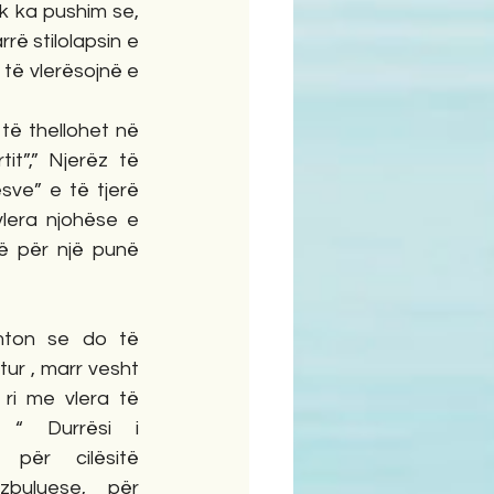
uk ka pushim se, 
ë stilolapsin e 
 të vlerësojnë e 
të thellohet në 
t”,” Njerëz të 
sve” e të tjerë 
lera njohëse e 
ë për një punë 
mton se do të 
ur , marr vesht 
ri me vlera të 
 “ Durrësi i 
ër cilësitë 
buluese, për 