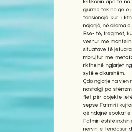
kritikonin apo të na
gjurmë tek ne që e j
tensionojë kur i k
ndjenjë, në dilema e
Ese- të, tregimet, ku
veshur me mantelin 
situatave të jetuara
mbrujtur me metafor
rikthejnë ngjarjet 
sytë e dikurshëm.
Çdo ngjarje na vjen 
nostalgji pa stërrzm
flet për objekte jet
sepse Fatmiri i kujto
që ndajnë epokat e b
Fatmiri është inxhinj
nervin e tendosur d