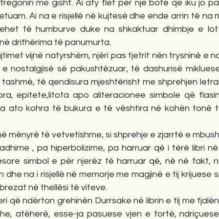
 tregonin me gisht. Ai aty flet për një botë që iku jo p
etuam. Ai na e risjellë në kujtesë dhe ende arrin të na 
thehet të humburve duke na shkaktuar dhimbje e lot 
 në drithërima të panumurta.
jtimet vijnë natyrshëm, njëri pas tjetrit nën trysninë e ndj
e nostalgjisë së pakushtëzuar, të dashurisë mikluese 
 tashmë, të qendisura mjeshtërisht me shprehjen letrare
a, epitete,litota apo aliteracionee simbole që flasin,
nga ato kohra të bukura e të vështira në kohën tonë 
në mënyrë të vetvetishme, si shprehje e zjarrtë e mbush
adhime , pa hiperbolizime, pa harruar që i tërë libri në 
ësore simbol e për njerëz të harruar që, në në fakt, n
n dhe na i risjellë në memorje me magjinë e tij krijuese si
rezat në thellësi të viteve.
eri që ndërton grehinën Durrsake në librin e tij me fjalë
he, atëherë, esse-ja pasuese vjen e fortë, ndriçuese,