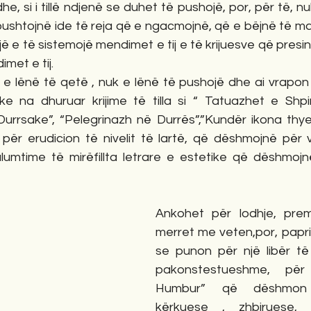
he, si i tillë ndjenë se duhet të pushojë, por, për të, n
shtojnë ide të reja që e ngacmojnë, që e bëjnë të marr
ë e të sistemojë mendimet e tij e të krijuesve që presin
met e tij.
 e lënë të qetë , nuk e lënë të pushojë dhe ai vrapon 
 na dhuruar krijime të tilla si “ Tatuazhet e Shpirti
 Durrsake”, “Pelegrinazh në Durrës”,”Kundër ikona thye
për erudicion të nivelit të lartë, që dëshmojnë për v
umtime të mirëfillta letrare e estetike që dëshmojn
Ankohet për lodhje, pre
merret me veten,por, paprit
se punon për një libër të 
pakonstestueshme, për
Humbur” që dëshmon p
kërkuese , zhbiruese, z