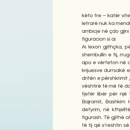
këto tre – katër vite
letrarë nuk ka mendu
ambicje në çdo gjini 
figuracion si ai.
Ai lexon gjithçka, 
shembullin e tij, rrug
apo e vërteton në dhj
krijuesve durrsakë e
dritën e përshkrimit 
vështirë të më të das
tjetër libër për një
Bajramit, Bashkim H
detyrim, në kthjell
figurash. Të gjithë 
të tij që s’reshtin së