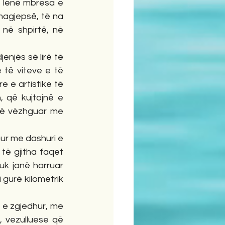
a lënë mbresa e 
magjepsë, të na 
në shpirtë, në 
enjës së lirë të 
të viteve e të 
 e artistike të 
 që kujtojnë e 
të vëzhguar me 
ur me dashuri e 
të gjitha faqet 
uk janë harruar 
 gurë kilometrik 
n e zgjedhur, me 
 vezulluese që 