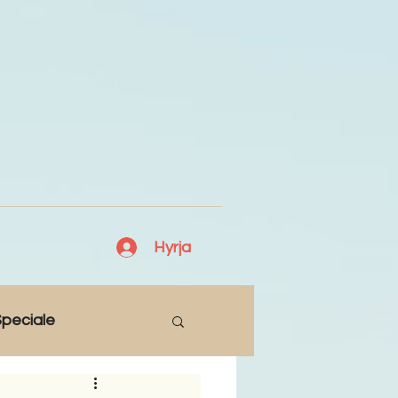
Hyrja
peciale
Lajme