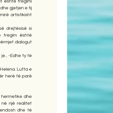
t është tregimi 
he gjetjen e tij 
rë artistikisht 
 tregim është 
ërmjet dialogut 
ër herë të parë 
në një realitet 
endosh dhe të 