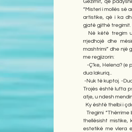
Gëzimit, që padyshim
“Misteri i mollës së 
artistike, që i ka 
gjatë gjithë tregimit. 
  Në këtë tregim udhëheq mendimi i domosdoshmërisë së vendosjes së drejtësisë si 
rrjedhojë dhe mës
mashtrimi” dhe një g
me regjizorin:
   -Ç’ke, Helena? (e pyet regjisori) -Dua të bëhem lakuriq. -Pothuaj se lakuriq je... -Edhe ty të 
dua lakuriq...
 -Nuk të kuptoj. -Dua të shpall publikisht të vërtetën. -E kuptoni tani?, thotë Helena. Lufta e 
Trojës është lufta p
atje, u ndesh mendim
  Ky është thelbi i ç
  Tregimi “Thërrime buke dhe një shkop magjik” është një rrëfenjzë shumë hermetike dhe 
thellësisht mistike,
estetikë me vlera