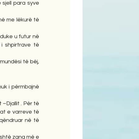
i shpirtrave të 
at e varreve të 
rqëndruar në të 