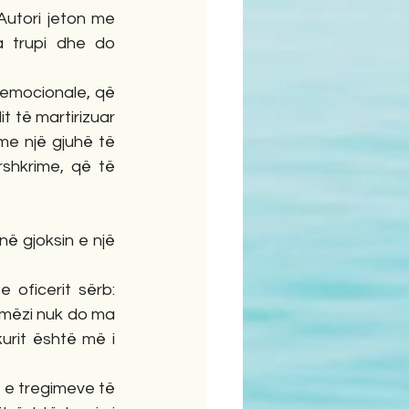
Autori jeton me 
a trupi dhe do 
 të martirizuar 
me një gjuhë të 
shkrime, që të 
j mëzi nuk do ma 
urit është më i 