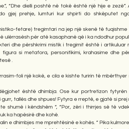
.”, “Dhe dielli poshtë në tokë është një hije e zezë”. 
u do gjej prehje, lumturi kur shpirti do shkëputet ng
të ulërrasësh për atë kasaphanë që i ka ndodhur popullit
teri dhe përshkrimi mistik i tregimit është i artikuluar 
igura si metafora, personifikimi, krahasime dhe për
tesë .
i gurr, tallës dhe shpues! Fytyra e rreptë, e gjatë si pre
hte shumë i këndshëm “, “Por, zëri i thirrjes së të vdek
nuk ka hapësirë dhe kohë. 