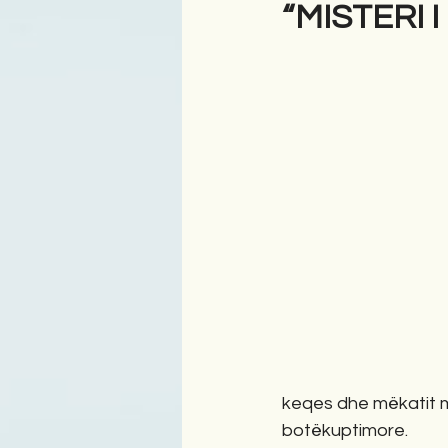
“MISTERI 
Antologji
Poezi
Tre
keqes dhe mëkatit me
botëkuptimore. 