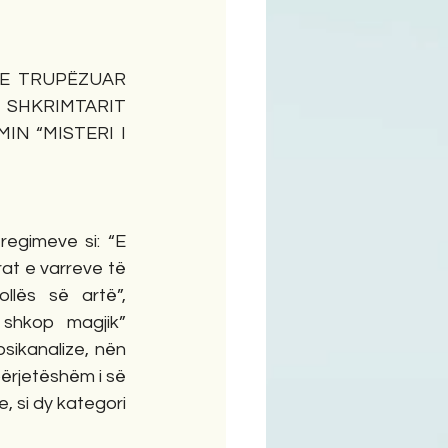
ime
 E TRUPËZUAR 
SHKRIMTARIT 
N “MISTERI I 
rat e varreve të 
llës së artë”, 
shkop magjik” 
sikanalize, nën 
përjetëshëm i së 
 si dy kategori 