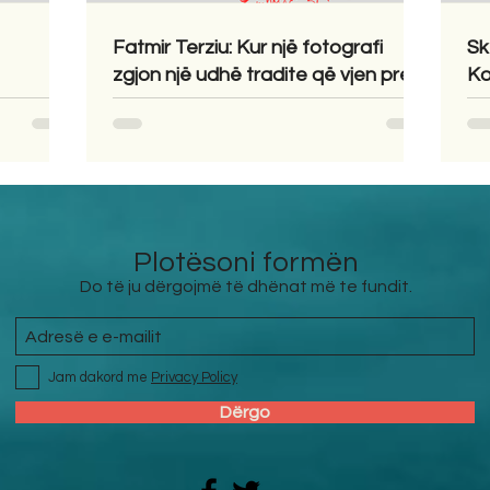
Fatmir Terziu: Kur një fotografi
Sk
zgjon një udhë tradite që vjen prej
Ko
shekujsh në vendlindje
Plotësoni formën
Do të ju dërgojmë të dhënat më te fundit.
Jam dakord me
Privacy Policy
Dërgo