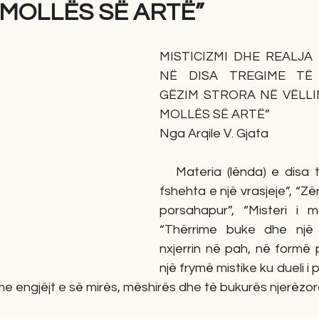
I MOLLËS SË ARTË”
gime
Novela
Romane
English
Përkth
MISTICIZMI DHE REALJA
NË DISA TREGIME TË 
GËZIM STRORA NË VËLLIMI
MOLLËS SË ARTË”
Nga Arqile V. Gjata
   Materia (lënda) e disa tregimeve si: “E 
fshehta e një vrasjeje”, “Zë
porsahapur”, “Misteri i mo
“Thërrime buke dhe një 
nxjerrin në pah, në formë p
një frymë mistike ku dueli i 
 engjëjt e së mirës, mëshirës dhe të bukurës njerëzore,