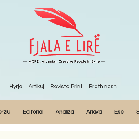
Hyrja
Artikuj
Revista Print
Rreth nesh
erziu
Editorial
Analiza
Arkiva
Ese
S
Reportazh
Studime
Intervista
Kulturë