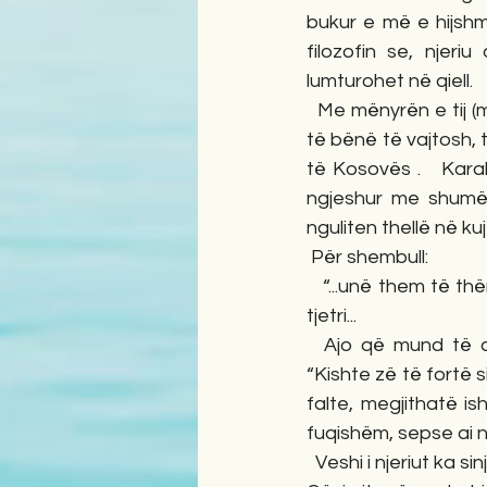
bukur e më e hijshme
filozofin se, njeri
lumturohet në qiell. 
  Me mënyrën e tij (mistiko-fetare) tregimtari na jep një skenë të fuqishme emocionale, që 
të bënë të vajtosh, 
të Kosovës .   Karak
ngjeshur me shumë f
nguliten thellë në kuj
 Për shembull:
   “...unë them të thërrasim-foli një kokë, e cila e kishte turirin të mbërthyer në gjoksin e një 
tjetri...
  Ajo që mund të dëgjohet është dhimbja. Ose kur portretizon fytyrën e oficerit sërb: 
“Kishte zë të fortë s
falte, megjithatë is
fuqishëm, sepse ai 
  Veshi i njeriut ka sinjalin e dhimbjes me mprehtësinë e kohës. “ Pika kulmore e tregimeve të 