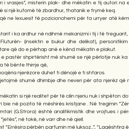
 si një kufomë të zbardhur, thatanik e frymë keq.
luturën- (insektin e bukur dhe delikat), personifikim 
itare që do e përhap anë e kënd mëkatin e plakut.
 të bënte thirrje që,
 shoqëria njerëzore duhet ti dënojë e ti shfaros. 
ri bie në pozita të mëshirës kristjane . Në tregimin “Zër
mtari (G.Strora) është analitikmistik dhe vrojtues i pë
“jetës”, në tokë, në varr dhe në qiell.