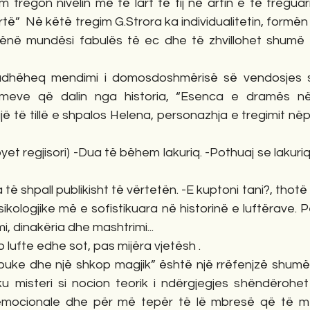
 tregon nivelin më të lart të tij në artin e të treguari
artë”  Në këtë tregim G.Strora ka individualitetin, formën d
dhënë mundësi fabulës të ec dhe të zhvillohet shumë mi
imeve që dalin nga historia, “Esenca e dramës në
jë të tillë e shpalos Helena, personazhja e tregimit nëp
sikologjike më e sofistikuara në historinë e luftërave. P
i, dinakëria dhe mashtrimi...
do lufte edhe sot, pas mijëra vjetësh . 
 ku misteri si nocion teorik i ndërgjegjes shëndërohet 
 emocionale dhe për më tepër të lë mbresë që të m