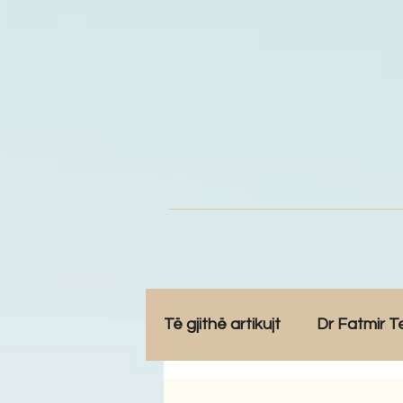
Të gjithë artikujt
Dr Fatmir T
Opinione
Komunitet