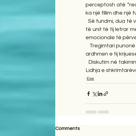
perceptosh atë “real
ka një fillim dhe një
  Së fundmi, dua të veçoj mendimin se, Gëzim Strora ka të mishëruar më së miri në brendësi 
të unit të tij letrar
emocionale të përveçme
   Tregimtari punonë mjaftë mirë me frazën, gjë e cila i jep pjekurinë dhe përparësi, që në të 
ardhmen e tij krijue
  Diskutim në takimin letrar për vëllimin me tregime “Misteri i mollës së artë” organizuar nga 
Lidhja e shkrimtarë
Ese
Comments