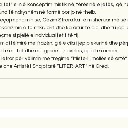
itet” si një konceptim mistik në tërësinë e jetës, që në
 fund të ndryshëm në formë por jo në thelb. 
 mekanizmin e të shkruarit dhe ka ditur të gjej dhe tu jap
 si pjellë e individualitetit të tij.
se të matet dhe me gjininë e novelës, apo të romanit. 
ve dhe Artistët Shqiptarë “LITER-ART” në Greqi.