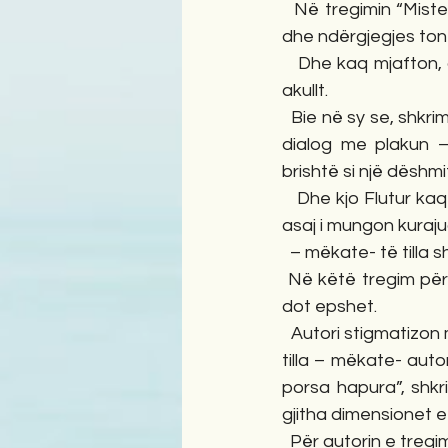
  Në tregimin “Misteri i vrasjes”, misterin plak- dhe mëkatin e tij autori na e sjell para syve 
dhe ndërgjegjes tonë
   Dhe kaq mjafton, që ne lexuesit të pozicionohemi për ta urryer atë kërmë me lëkurë të 
akullt.  
  Bie në sy se, shkrimtarit i ka ardhur në ndihmë mekanizmi i tij i të treguarit, duke u futur në 
dialog me plakun –F
brishtë si një dëshm
   Dhe kjo Flutur kaq e pastër shpirtërisht më shumë se një përlotje nuk ka mundësi të bëj, 
asaj i mungon kurajua
  – mëkate- të tilla
 Në këtë tregim përjetojmë shumë dhimbje dhe neveri për ata njerëz që nuk i përmbajnë 
dot epshet.
  Autori stigmatizon mëkatin si një realitet për të cilin njeriu nuk i shpëton dot –Djallit . Për të 
tilla – mëkate- auto
porsa hapura”, shkri
gjitha dimensionet e 
  Për autorin e tregimit “Errësira përbën parfumin më luksoz...”, “Lagështira është zana më e 