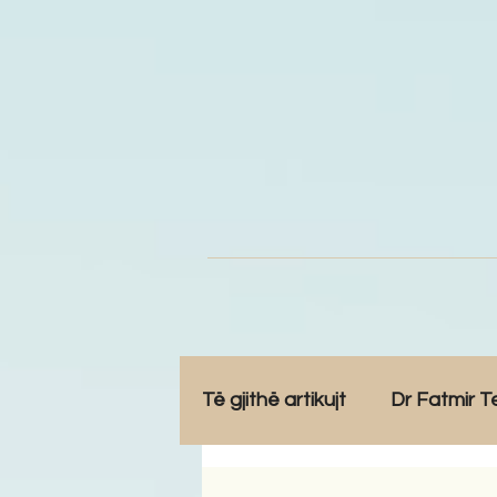
Të gjithë artikujt
Dr Fatmir T
Opinione
Komunitet