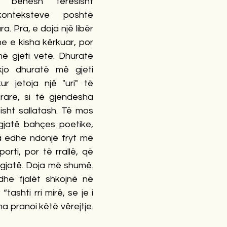
a bëhesh tërësisht 
onteksteve poshtë 
a. Pra, e doja një libër 
he e kisha kërkuar, por 
më gjeti vetë. Dhuratë 
 kjo dhuratë më gjeti 
ur jetoja një "uri" të 
rare, si të gjendesha 
isht sallatash. Të mos 
gjatë bahçes poetike, 
 edhe ndonjë fryt më 
orti, por të rrallë, që 
gjatë. Doja më shumë. 
dhe fjalët shkojnë në 
“tashti rri mirë, se je i 
a pranoi këtë vërejtje. 