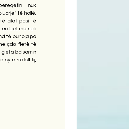
reqetin nuk 
uarje” të hollë, 
ë cilat pasi të 
 ëmbël, më solli 
nd të punoja pa 
he çdo fletë të 
, gjeta balsamin 
y e rrotull tij, 