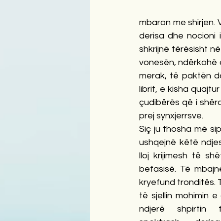
mbaron me shirjen. Vi
derisa dhe nocioni 
shkrijnë tërësisht në
vonesën, ndërkohë di
merak, të paktën do
librit, e kisha quajt
çudibërës që i shëron
prej synxjerrsve.
Siç ju thosha më sipë
ushqejnë këtë ndjes
lloj krijimesh të shë
befasisë. Të mbajn
kryefund tronditës. T
të sjellin mohimin e
ndjerë shpirtin