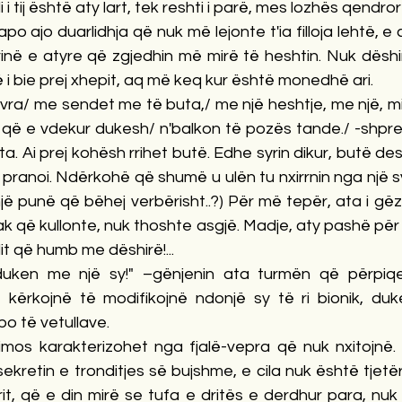
i tij është aty lart, tek reshti i parë, mes lozhës qendror
apo ajo duarlidhja që nuk më lejonte t'ia filloja lehtë, e 
në e atyre që zgjedhin më mirë të heshtin. Nuk dëshiro
i bie prej xhepit, aq më keq kur është monedhë ari.
ra/ me sendet me të buta,/ me një heshtje, me një, mir
y që e vdekur dukesh/ n'balkon të pozës tande./ -shpre
ta. Ai prej kohësh rrihet butë. Edhe syrin dikur, butë deshë
 pranoi. Ndërkohë që shumë u ulën tu nxirrnin nga një sy.
jë punë që bëhej verbërisht..?) Për më tepër, ata i gëzo
ak që kullonte, nuk thoshte asgjë. Madje, aty pashë për h
t që humb me dëshirë!...
uken me një sy!" –gënjenin ata turmën që përpiqej 
t kërkojnë të modifikojnë ndonjë sy të ri bionik, duke
po të vetullave.
imos karakterizohet nga fjalë-vepra që nuk nxitojnë. 
sekretin e tronditjes së bujshme, e cila nuk është tjetër
it, që e din mirë se tufa e dritës e derdhur para, nuk