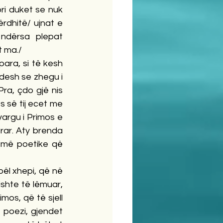
ri duket se nuk 
rdhitë/ ujnat e 
 ndërsa plepat 
t ma./
para, si të kesh 
ndesh se zhegu i 
ra, çdo gjë nis 
 së tij ecet me 
argu i Primos e 
rar. Aty brenda 
 më poetike që 
bël xhepi, që në 
shte të lëmuar, 
imos, që të sjell 
 poezi, gjendet 