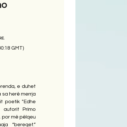
mo
ime
RE.
:30:18 GMT)
renda, e duhet 
a sa herë merrja 
it poetik "Edhe 
 autorit Primo 
i, por më pëlqeu 
ja “bereqet.” 