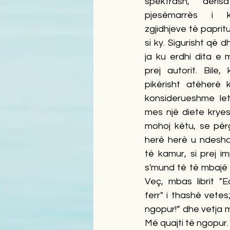
spektrash, deris
pjesëmarrës i k
zgjidhjeve të papritur
si ky. Sigurisht që d
ja ku erdhi dita e 
prej autorit. Bile,
pikërisht atëherë k
konsiderueshme let
mes një diete kryes
mohoj këtu, se për
herë herë u ndesha
të kamur, si prej imp
s'mund të të mbajë 
Veç, mbas librit "E
ferr" i thashë vetes; 
ngopur!” dhe vetja m
Më quajti të ngopur.