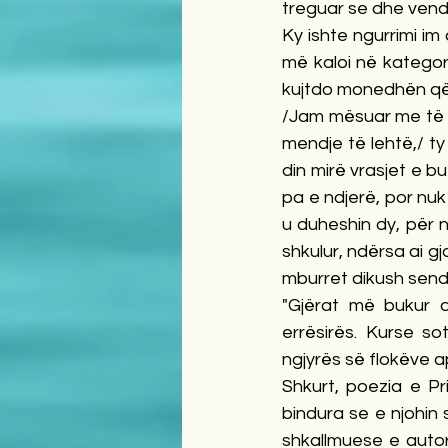
treguar se dhe vendi 
Ky ishte ngurrimi im 
më kaloi në kategori
kujtdo monedhën që 
/Jam mësuar me të v
mendje të lehtë,/ t
din mirë vrasjet e bu
pa e ndjerë, por nuk
u duheshin dy, për n
shkulur, ndërsa ai gj
mburret dikush sendi
"Gjërat më bukur d
errësirës. Kurse so
ngjyrës së flokëve a
Shkurt, poezia e Pr
bindura se e njohin 
shkallmuese e autor