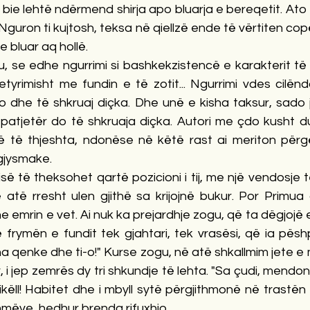
ë bie lehtë ndërmend shirja apo bluarja e bereqetit. Ato
 Nguron ti kujtosh, teksa në qiellzë ende të vërtiten cop
e bluar aq hollë.
, se edhe ngurrimi si bashkekzistencë e karakterit të nj
etyrimisht me fundin e të zotit... Ngurrimi vdes cilëndo
o dhe të shkruaj diçka. Dhe unë e kisha taksur, sado j
ë patjetër do të shkruaja diçka. Autori me çdo kusht d
 të thjeshta, ndonëse në këtë rast ai meriton përgë
 gjysmake.
isë të theksohet qartë pozicioni i tij, me një vendosje t
të rresht ulen gjithë sa krijojnë bukur. Por Primua 
e emrin e vet. Ai nuk ka prejardhje zogu, që ta dëgjojë 
frymën e fundit tek gjahtari, tek vrasësi, që ia pëshp
l na qenke dhe ti-o!" Kurse zogu, në atë shkallmim jete e
, i jep zemrës dy tri shkundje të lehta. "Sa çudi, mendo
ll! Habitet dhe i mbyll sytë përgjithmonë në trastën e 
mëve, hedhur brenda rifuxhio.