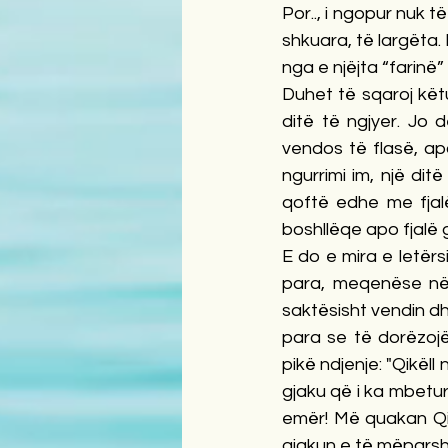
Por.., i ngopur nuk t
shkuara, të largëta.
nga e njëjta “farinë” 
Duhet të sqaroj këtu
ditë të ngjyer. Jo d
vendos të flasë, ap
ngurrimi im, një dit
qoftë edhe me fjalë
boshllëqe apo fjalë
E do e mira e letërs
para, meqenëse në a
saktësisht vendin dh
para se të dorëzojë 
pikë ndjenje: "Qikël
gjaku që i ka mbetur
emër! Më quakan Qikë
gjakun e të mëparsh