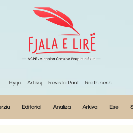
Hyrja
Artikuj
Revista Print
Rreth nesh
erziu
Editorial
Analiza
Arkiva
Ese
S
Reportazh
Studime
Intervista
Kulturë