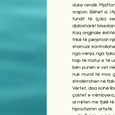
duke rendë. Mjafton 
vrapon. Bëhet si: /
fundit të (çdo) ve
djalosharë/ bisedoj
Kaq origjinale është 
frikë të përjetosh nj
sharruar kontrollohe
nga rrënja, nga fjal
hap të matur e të ur
bën punën e vet në m
nuk mund të mos gj
shndërrohen në flakë
Vërtet, disa kohë lib
çastet e rrëmbyera, 
ai rrëfen me fjalë të 
hipnotizimin artisti