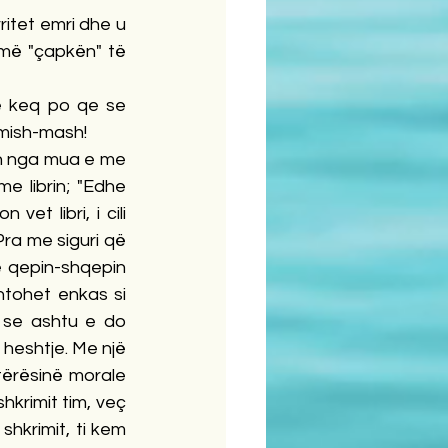
itet emri dhe u 
 më "çapkën" të 
ë keq po qe se 
 mish-mash!
en nga mua e me 
e librin; "Edhe 
t libri, i cili 
ra me siguri që 
ë qepin-shqepin 
tohet enkas si 
 se ashtu e do 
heshtje. Me një 
tërësinë morale 
shkrimit tim, veç 
shkrimit, ti kem 