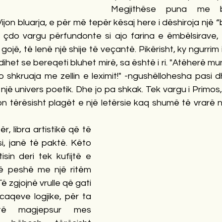
Megjithëse puna me be
jon bluarja, e për më tepër kësaj here i dëshiroja një “bl
i çdo vargu përfundonte si ajo farina e ëmbëlsirave, t
 gojë, të lenë një shije të veçantë. Pikërisht, ky ngurrim i
het se bereqeti bluhet mirë, sa është i ri. "Atëherë mu
 shkruaja me zellin e leximit!" -ngushëllohesha pasi d
ur një univers poetik. Dhe jo pa shkak. Tek vargu i Primos
 tërësisht plagët e një letërsie kaq shumë të vrarë në s
r, libra artistikë që të 
i, janë të paktë. Këto 
tisin deri tek kufijtë e 
ë peshë me një ritëm 
ë zgjojnë vrulle që gati 
 caqeve logjike, për ta 
 të magjepsur mes 