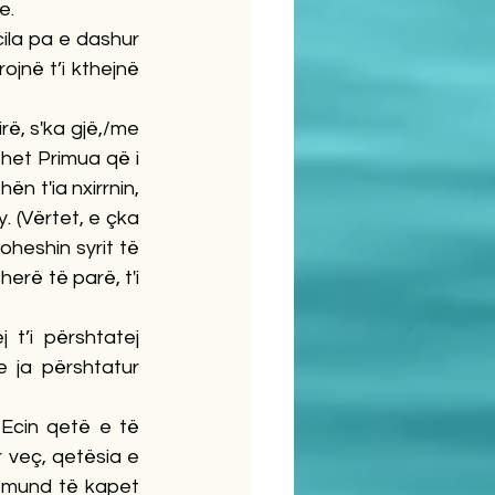
e.
cila pa e dashur 
jnë t’i kthejnë 
ë, s'ka gjë,/me 
het Primua që i 
n t'ia nxirrnin, 
 (Vërtet, e çka 
heshin syrit të 
erë të parë, t'i 
t’i përshtatej 
 ja përshtatur 
Ecin qetë e të 
 veç, qetësia e 
 mund të kapet 