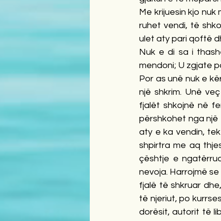
Me krijuesin kjo nuk
ruhet vendi, të shko
ulet aty pari qoftë 
Nuk e di sa i thash
mendoni; U zgjate p
Por as unë nuk e kë
një shkrim. Unë veç 
fjalët shkojnë në fe
përshkohet nga një t
aty e ka vendin, tek
shpirtra me aq thje
çështje e ngatërrua
nevoja. Harrojmë se 
fjalë të shkruar dhe
të njeriut, po kurrses
dorësit, autorit të l