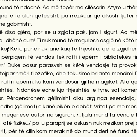
 mund të ndodhë. Aq më tepër me cilësorin. Atyre u thërr
jnë e të ulen qetësisht, pa rrezikuar që dikush tjetër
dhe gabimisht.
ë disa gjëra, por se u zgjata pak, jam i sigurt. Aq m
a i dhënë dum! Ti nuk mund të rregullosh asgjë në këtë
rkoj! Këto punë nuk janë kaq të thjeshta, që të zgjidh
përpiqem të vendos tek rafti i epërm i bibliotekës tim
rr." Duke pasur parasysh se këtë vendosje ta provokon ve
ejpashmëri filozofike, dhe fokusime brilante mendimi. P
 rafti i epërm, ku kam vendosur gjithë magjikët. Ata q
shtësi. Ndonëse edhe kjo thjeshtësi e tyre, sot komen
r. Përqendrohemi qëllimisht diku larg nga esencialja,
edhe (qëllimet) e kanë pikën e dobët. Vritet po me mos 
, meqenëse autori na siguron; /...fjala mund ta cenojë 
i atë fizike.../ po ju paraprij se askush nuk rrezikon prej 
ibrit, për të cilin kam merak në do mund deri në fund të 