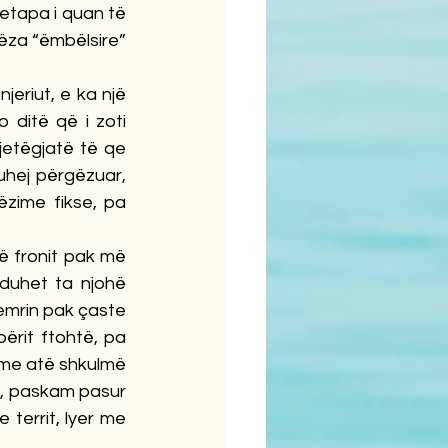
 etapa i quan të 
ëza “ëmbëlsire” 
eriut, e ka një 
 ditë që i zoti 
etëgjatë të qe 
uhej përgëzuar, 
zime fikse, pa 
ë fronit pak më 
duhet ta njohë 
emrin pak çaste 
ërit ftohtë, pa 
 me atë shkulmë 
n, paskam pasur 
territ, lyer me 