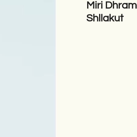
Miri Dhram
Shllakut
Antologji
Poezi
Tre