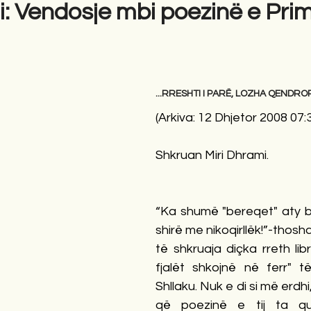
i: Vendosje mbi poezinë e Pri
gime
Novela
Romane
English
Përkth
...RRESHTI I PARË, LOZHA QENDRO
(Arkiva: 12 Dhjetor 2008 07
Shkruan Miri Dhrami.
“Ka shumë "bereqet" aty b
shirë me nikoqirllëk!”-thosh
të shkruaja diçka rreth libr
fjalët shkojnë në ferr" të
Shllaku. Nuk e di si më erdh
që poezinë e tij ta qua