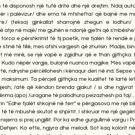
të disponosh një tufë drite dhe një drejtim. Ndaj auto
Ajër i palëvizur/ dhe erna të mfshefta/ që bajnë me më
re./ (teksa) gjinkallat sharrojnë zhegun e lodhun/
në atje në majë/ me gjuhën e ndonjë gjethi që s'mbëshe
forca e përshkrimit të tij poetik, me fjalën të rendë e 
ë stinë të tillë, mes afshi vargjesh që zhurisin. Madje, bi
t më mirë, se një vapë e zgjidhur që e than gjithçka. P
a. Kudo nëpër vargje, bulojnë nuanca magjike. Mes vapës
të, ndryshe përcëllohesh i kënaqur deri në ind. Sepse v
aksimum. Ta përcjell gjithçka me kualitet të lartë let
esh; /atë që këndon brenda gjakut / si dhe ngjyrat
rima (apo) /uragane të palodhura peizazhesh pa faj/...
rin "Edhe fjalët shkojnë në ferr" e përgjasova me një bi
të të mbushë skutat e shpirtit. I shkruar me një gegëri
nxjerra si prej ungjillit. Por ka edhe gurgullimë vargu i Pr
k. Dehjen. Ka effe, ngjyra dhe melodi. Sot kaq kolorit në