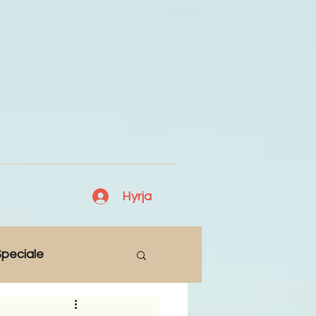
Hyrja
peciale
Lajme