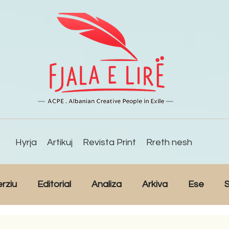
Hyrja
Artikuj
Revista Print
Rreth nesh
erziu
Editorial
Analiza
Arkiva
Ese
S
Reportazh
Studime
Intervista
Kulturë