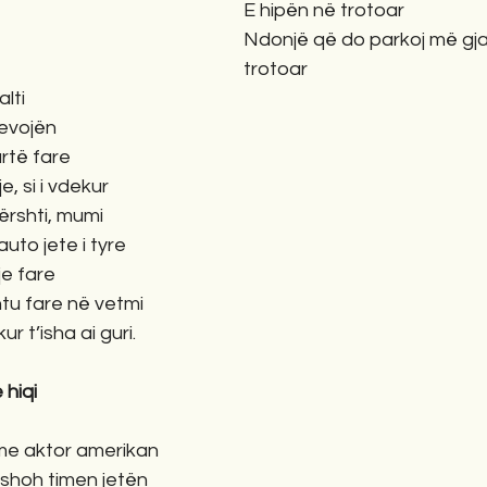
E hipën në trotoar
Ndonjë që do parkoj më gj
trotoar
lti
nevojën
artë fare
, si i vdekur
dërshti, mumi
auto jete i tyre
je fare
tu fare në vetmi
r t’isha ai guri.
 hiqi
me aktor amerikan
 shoh timen jetën