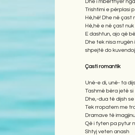
Dhe i mbërthyer nga
Trishtimi e përplasi 
Hë,hë! Dhe në çast 
Hë,hë e në çast nuk 
E dashtun, ajo që b
Dhe tek nisa rrugën 
shpejtë do kuvendoj
Çasti romantik
Unë-e di, unë- ta dij
Tashmë bëra jetë si 
Dhe,-dua të dijsh se
Tek rropatem me tr
Dramave të imagjin
Që i fyten pa pytur n
Shtyj veten anash