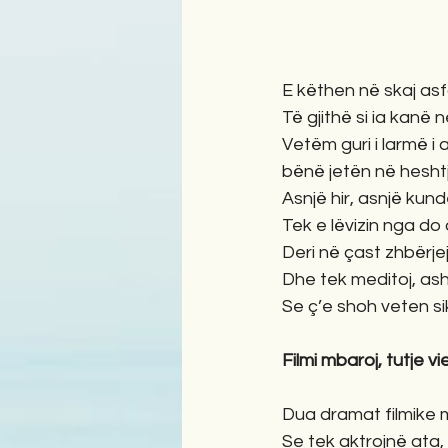
E këthen në skaj asfa
Të gjithë si ia kanë 
Vetëm guri i larmë i 
bënë jetën në heshtje
Asnjë hir, asnjë kun
Tek e lëvizin nga do 
Deri në çast zhbërje
Dhe tek meditoj, ash
Se ç’e shoh veten siku
Filmi mbaroj, tutje vie
Dua dramat filmike 
Se tek aktrojnë ata,