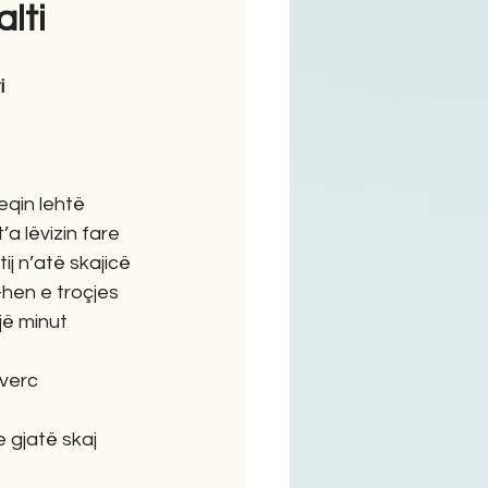
lti
ime
i
                              
heqin lehtë
a lëvizin fare
ij n’atë skajicë
-hen e troçjes
jë minut
kverc
 gjatë skaj 