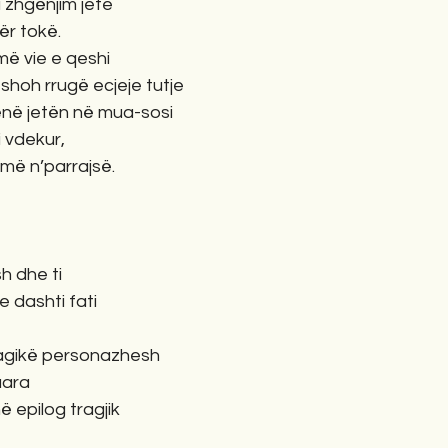
 zhgënjim jete
për tokë.
më vie e qeshi
shoh rrugë ecjeje tutje
ënë jetën në mua-sosi
i vdekur,
më n’parrajsë.
sh dhe ti
e dashti fati
agikë personazhesh
uara
ë epilog tragjik