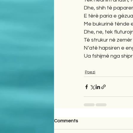
Dhe, shih të paparen
E tërë paria e gëzua
Me bukurinë tënde e 
Dhe, ne, tek fluturo
Të strukur në zemër
N’atë hapsiren e eng
Ua fshijmë nga shiprti
Poezi
Comments