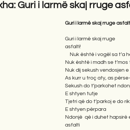
a: Guri i larmë skaj rruge asfa
gime
Novela
Romane
English
Përkth
Guri i larmë skaj rruge asfalt
Guri i larmë skaj rruge 
asfalti!                                            
    Nuk është i vogël sa t’a 
Nuk është i madh se t’mos t’
Nuk dij sekush vendosjen e t
As kurr u troç aty, as përse
Sekush do t’parkohet ndon
E shtyen tutje
Tjetri që do t’parkoj e do ri
E shtyen përpara
Ndonjë  që i duhet hapsirë e
asfalti