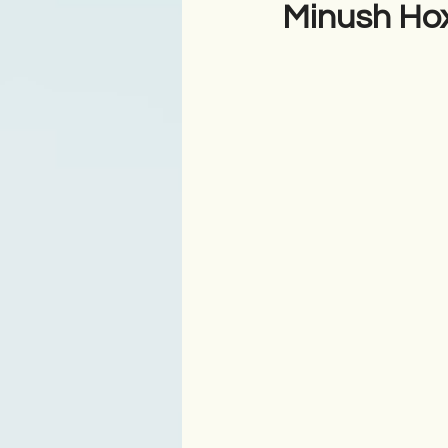
Minush Hoxh
Antologji
Poezi
Tre