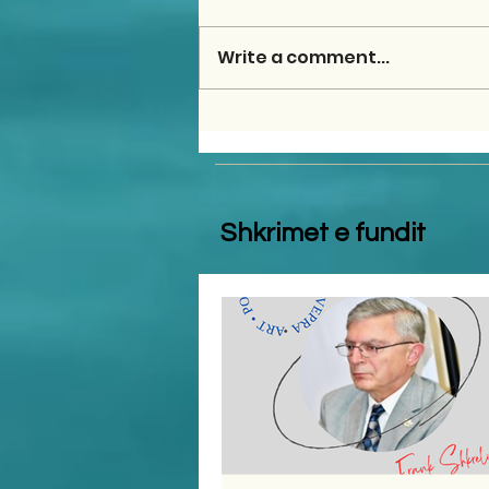
Write a comment...
Shkrimet e fundit