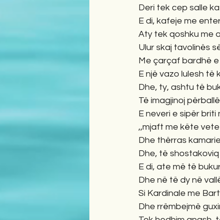
Deri tek cep salle ka
E di, kafeje me enter
Aty tek qoshku me a
Ulur skaj tavolinës s
Me çarçaf bardhë e 
E një vazo lulesh të
Dhe, ty, ashtu të buk
Të imagjinoj përballë
E neveri e sipër briti
,,mjaft me këte vete
Dhe thërras kamarier
Dhe, të shostakoviq 
E di, ate më të buku
Dhe në të dy në vallë
Si Kardinale me Bart
Dhe rrëmbejmë guxi
Tek hedhim anash, t