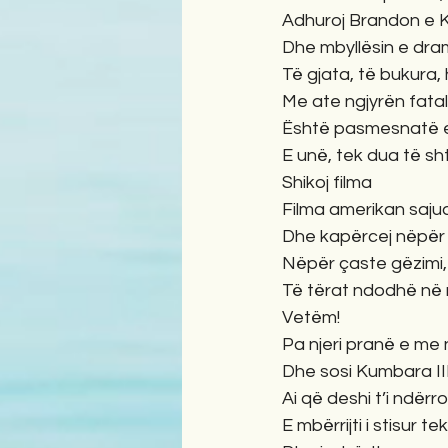
Adhuroj Brandon e 
Dhe mbyllësin e dram
Të gjata, të bukura, 
Me ate ngjyrën fatali
Është pasmesnatë e
E unë, tek dua të sht
Shikoj filma
Filma amerikan saju
Dhe kapërcej nëpër
Nëpër çaste gëzimi, 
Të tërat ndodhë në
Vetëm!
Pa njeri pranë e me 
Dhe sosi Kumbara I
Ai që deshi t’i ndërro
E mbërrijti i stisur t