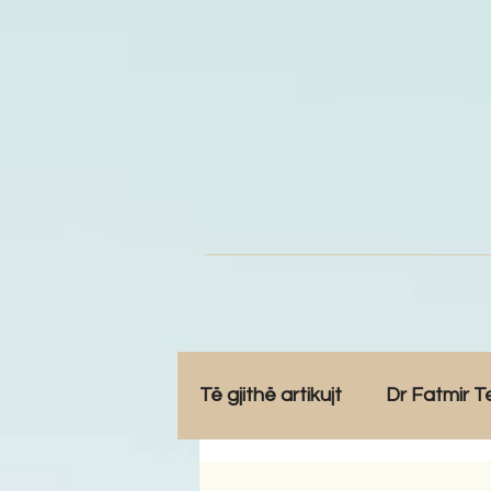
Të gjithë artikujt
Dr Fatmir T
Opinione
Komunitet