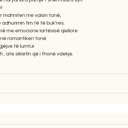
!
r mahniten me valsin tonë,
adhurimin tim të të buk’res.
jmë me emocione lartësisë qiellore
 në romantiken tonë
jëjve të lumtur
 , ate sikletin që i thonë vdekje.