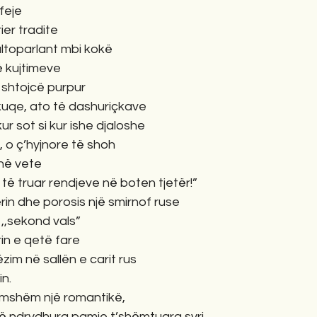
feje
ier tradite
ltoparlant mbi kokë
ë kujtimeve
shtojcë purpur
 kuqe, ato të dashuriçkave
ur sot si kur ishe djaloshe
, o ç’hyjnore të shoh
 në vete
 të truar rendjeve në boten tjetër!”
in dhe porosis një smirnof ruse
,,sekond vals”
rin e qetë fare
zim në sallën e carit rus
in.
mshëm një romantikë,
ë ndrydhura pamje t’shëmtuara syri.