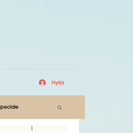
Hyrja
peciale
Lajme