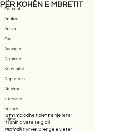
PËR KOHËN E MBRETIT
Editorial
Analiza
Arkiva
Ese
Speciale
Opinione
Komunitet
Reportazh
Studime
Intervista
Kulturë
S'm'i mblodhe fjalët në një letër
Lajme
t'i shihja vetë së gjalli
Antologji
Ma mori frymën brengë e vjetër