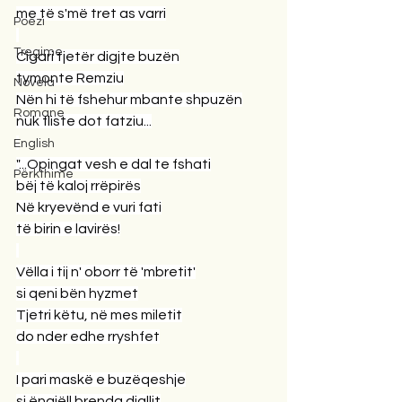
me të s'më tret as varri
Poezi
Tregime
Cigari tjetër digjte buzën
tymonte Remziu
Novela
Nën hi të fshehur mbante shpuzën
Romane
nuk fliste dot fatziu...
English
"...Opingat vesh e dal te fshati
Përkthime
bëj të kaloj rrëpirës
Në kryevënd e vuri fati
të birin e lavirës!
Vëlla i tij n' oborr të 'mbretit'
si qeni bën hyzmet
Tjetri këtu, në mes miletit
do nder edhe rryshfet
I pari maskë e buzëqeshje
si ëngjëll brenda djallit