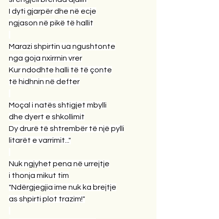
I dyti gjarpër dhe në ecje
ngjason në pikë të hallit
Marazi shpirtin ua ngushtonte
nga goja nxirrnin vrer
Kur ndodhte halli të të çonte
të hidhnin në defter
Moçal i natës shtigjet mbylli
dhe dyert e shkollimit
Dy drurë të shtrembër të një pylli
litarët e varrimit..."
Nuk ngjyhet pena në urrejtje
i thonja mikut tim
"Ndërgjegjia ime nuk ka brejtje
as shpirti plot trazim!"