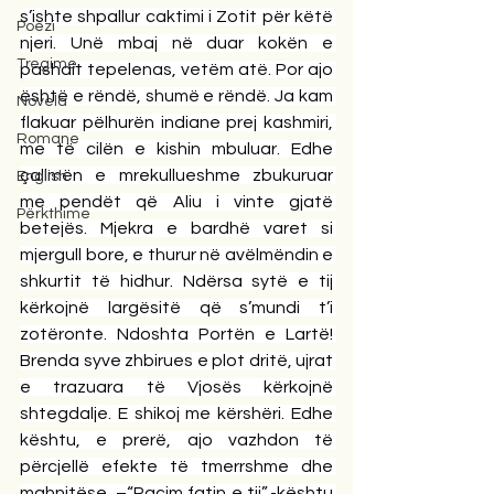
s’ishte shpallur caktimi i Zotit për këtë 
Poezi
njeri. Unë mbaj në duar kokën e 
Tregime
pashait tepelenas, vetëm atë. Por ajo 
është e rëndë, shumë e rëndë. Ja kam 
Novela
flakuar pëlhurën indiane prej kashmiri, 
Romane
me të cilën e kishin mbuluar. Edhe 
çallmën e mrekullueshme zbukuruar 
English
me pendët që Aliu i vinte gjatë 
Përkthime
betejës. Mjekra e bardhë varet si 
mjergull bore, e thurur në avëlmëndin e 
shkurtit të hidhur. Ndërsa sytë e tij 
kërkojnë largësitë që s’mundi t’i 
zotëronte. Ndoshta Portën e Lartë! 
Brenda syve zhbirues e plot dritë, ujrat 
e trazuara të Vjosës kërkojnë 
shtegdalje. E shikoj me kërshëri. Edhe 
kështu, e prerë, ajo vazhdon të 
përcjellë efekte të tmerrshme dhe 
mahnitëse. –“Paçim fatin e tij”,-kështu 