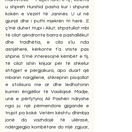
u shpreh Hurshid pasha kur i shpunë 
kokën e Vezirit të Janinës. U ul në 
gjunjë dhe i puthi mjekrën tri herë…E 
ç’më duhet trupi i Aliut; shpatullat mbi 
të cilat qëndronte barra e pashallëkut 
dhe tradhëtia, e cila s’iu nda 
asnjëherë, kërkonte t’a vriste pas 
shpine. S’më interesojnë këmbët e tij, 
të cilat ishin krijuar për të shkelur 
shtigjet e përgjakura, apo duart që 
mbanin nargjilenë, shkrepnin pisqollat 
e stolisura me ar dhe ledhatonin 
kurmin ëngjëllor të Vasiliqisë. Madje, 
unë e përfytyroj Ali Pashën ndryshe 
nga ju: një përmendore gjigande e 
trupit pa kokë. Vetëm kështu dhimbja 
jonë do vazhdojë të ulërasë, 
ndërgjegjia kombëtare do rrijë zgjuar, 