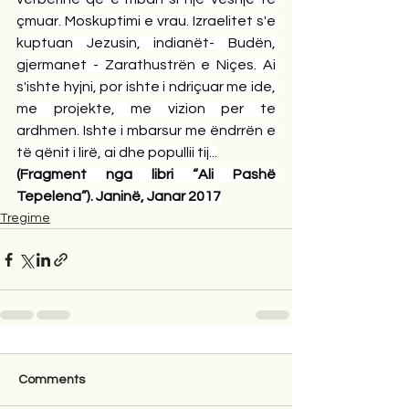
çmuar. Moskuptimi e vrau. Izraelitet s'e 
kuptuan Jezusin, indianët- Budën, 
gjermanet - Zarathustrën e Niçes. Ai 
s'ishte hyjni, por ishte i ndriçuar me ide, 
me projekte, me vizion per te 
ardhmen. Ishte i mbarsur me ëndrrën e 
të qënit i lirë, ai dhe popullii tij...
(Fragment nga libri “Ali Pashë 
Tepelena”). Janinë, Janar 2017
Tregime
Comments