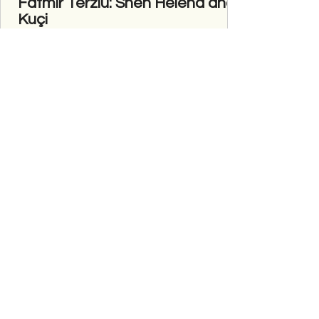
Fatmir Terziu: Shën Helena dhe
Kuçi