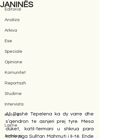
JANINËS
Editorial
Analiza
Arkiva
Ese
Speciale
Opinione
Komunitet
Reportazh
Studime
Intervista
Ali Pashë Tepelena ka dy varre dhe 
Kulturë
s’qendron te asnjeri prej tyre. Mesa 
Lajme
duket, katil-fermani u shkrua para 
Antologji
kohe nga Sulltan Mahmuti i II-të. Ende 