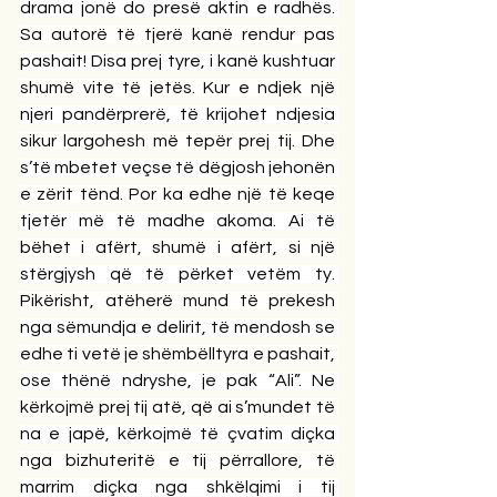
drama jonë do presë aktin e radhës. 
Sa autorë të tjerë kanë rendur pas 
pashait! Disa prej tyre, i kanë kushtuar 
shumë vite të jetës. Kur e ndjek një 
njeri pandërprerë, të krijohet ndjesia 
sikur largohesh më tepër prej tij. Dhe 
s’të mbetet veçse të dëgjosh jehonën 
e zërit tënd. Por ka edhe një të keqe 
tjetër më të madhe akoma. Ai të 
bëhet i afërt, shumë i afërt, si një 
stërgjysh që të përket vetëm ty. 
Pikërisht, atëherë mund të prekesh 
nga sëmundja e delirit, të mendosh se 
edhe ti vetë je shëmbëlltyra e pashait, 
ose thënë ndryshe, je pak “Ali”. Ne 
kërkojmë prej tij atë, që ai s’mundet të 
na e japë, kërkojmë të çvatim diçka 
nga bizhuteritë e tij përrallore, të 
marrim diçka nga shkëlqimi i tij 