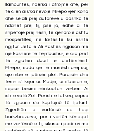
llamburitës, ndërsa i afrojmë atë, për 
të cilën ai s’ka nevojë. Mirëpo vjen koha 
dhe seicili prej autorëve u dashka të 
ndahet prej tij, pse jo, edhe ai të 
shpëtojë prej nesh, të qëndrojë ashtu 
mospërfilles, në lartësitë ku është 
ngjitur. Jeta e Ali Pashës ngjason me 
një koshere të tejmbushur, e cila pret 
të zgjaten duart e bletërritësit. 
Mirëpo, sado që të marrësh prej saj, 
ajo mbetet përsëri plot. Parajsën dhe 
ferrin s’i krijoi ai. Madje, ai s’besonte, 
sepse besimi nënkupton verbëri. Ai 
ishte vetë Zot. Por ishte fatkeq, sepse 
të zgjuarin s’e kuptojnë të fjeturit. 
Zgjedhën e varfërisë ua hoqi 
barkzbrazurve, por i varfëri kënaqet 
me varfërinë e tij, sikurse i padituri me 
verbërinë që e mban si një veshje të 