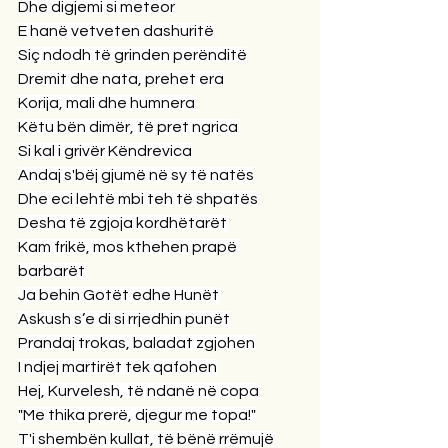
Dhe digjemi si meteor
E hanë vetveten dashuritë
Siç ndodh të grinden perënditë
Dremit dhe nata, prehet era
Korija, mali dhe humnera
Këtu bën dimër, të pret ngrica
Si kal i grivër Këndrevica
Andaj s'bëj gjumë në sy të natës
Dhe eci lehtë mbi teh të shpatës
Desha të zgjoja kordhëtarët
Kam frikë, mos kthehen prapë 
barbarët
Ja behin Gotët edhe Hunët
Askush s’e di si rrjedhin punët
Prandaj trokas, baladat zgjohen
I ndjej martirët tek qafohen
Hej, Kurvelesh, të ndanë në copa
"Me thika prerë, djegur me topa!"
T'i shembën kullat, të bënë rrëmujë