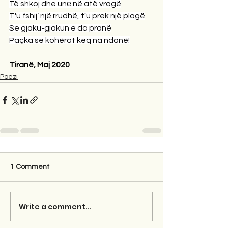
Të shkoj dhe unē në atë vragë
T'u fshij’ një rrudhë, t'u prek një plagë
Se gjaku-gjakun e do pranë
Paçka se kohërat keq na ndanë!
Tiranë, Maj 2020
Poezi
1 Comment
Write a comment...