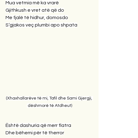
Mua vetmia më ka vrarë
Gjithkush e vret atë që do
Me fjalë të hidhur, domosdo
S’gjakos veç plumbi apo shpata
(Xhaxhallarëve të mi, Tafil dhe Sami Gjergji, 
 dëshmorë të Atdheut)
Është dashuria që merr flatra
Dhe bëhemi për të therror