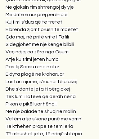
Në gjoksin tim shtrëngoj dy yje
Me dritë e nur prej perëndie
Kujtimi s'dua që të tretet
E brenda zjarrit prush të mbetet
Çdo maj, në pritë vritet Tafili
S'dëgjohet më një këngë bilbili
Veç ndjej ca zëra nga Osumi
Atje ku trimi jetën humbi
Pas tij Samiu rend nxitur
E dyta plagë në kraharuar
Lastar i njomë, s'mundi të plakej
Dhe s'donte jeta ti përgjakej
Tek lum' i lotëve që derdh nëna
Pikon e pikëlluar hëna...
Në një baladë të shuajnë mallin
Vetëm atje s'kanë punë me varrin
Të kthehen prapë te fëmijëria
Të mbushet jetë, të ndrijē shtëpia