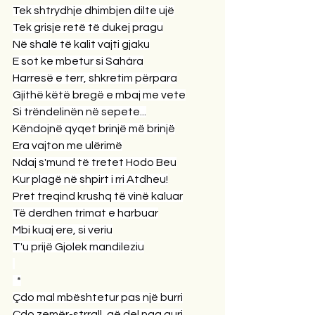
Tek shtrydhje dhimbjen dilte ujë
Tek grisje retë të dukej pragu
Në shalë të kalit vajti gjaku
E sot ke mbetur si Sahára
Harresë e terr, shkretim përpara
Gjithë këtë bregë e mbaj me vete
Si trëndelinën në sepete...
Këndojnë qyqet brinjë më brinjë
Era vajton me ulërimë
Ndaj s'mund të tretet Hodo Beu
Kur plagë në shpirt i rri Atdheu!
Pret treqind krushq të vinë kaluar
Të derdhen trimat e harbuar
Mbi kuaj ere, si veriu
T'u prijë Gjolek mandileziu
 *
Çdo mal mbështetur pas një burri
Çdo zemër-strrall, që del nga guri