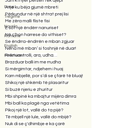
Jam kthyer përsëri tek djepi
Poezi
Atje ku bëja gjumë mbreti
Përkundur në një shtrat prej lisi
Tregime
Me zëra malli fliste fisi
Novela
E sot një ëndërr nanuriset
Në ç'hon harrese do vithiset?
Romane
Se ëndrra-ëndrrën e mban zgjuar
English
Nëna më mban’ si foshnjë në duar!
Rrënuar trolli, ara, udha…
Përkthime
Brazduar balli im me rrudha
Si mërgimtar, ndjehem i huaj
Kam mbjellë, por s’di se çfarë të bluaj!
Shikoj një shkëmb të plasaritur
Si buzë njeriu e zhuritur
Mbi shpinë ka mbajtur mijëra dimra
Mbi ball ka plagë nga vetëtima
Pikoj një lot, vallë do ta pijë?
Të mbjell një lule, vallë do mbijë?
Nuk di se ç'dhimbje e ka çarë