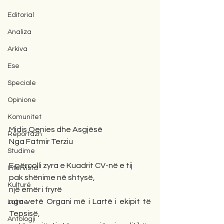
Editorial
Analiza
Arkiva
Ese
Speciale
Opinione
Komunitet
Midis Qenies dhe Asgjësë 
Reportazh
Nga Fatmir Terziu
Studime
E përcolli zyra e Kuadrit CV-në e tij
Intervista
pak shënime në shtysë,
Kulturë
një emër i fryrë
nga vetë Organi më i Lartë i ekipit të 
Lajme
Tepsisë,
Antologji