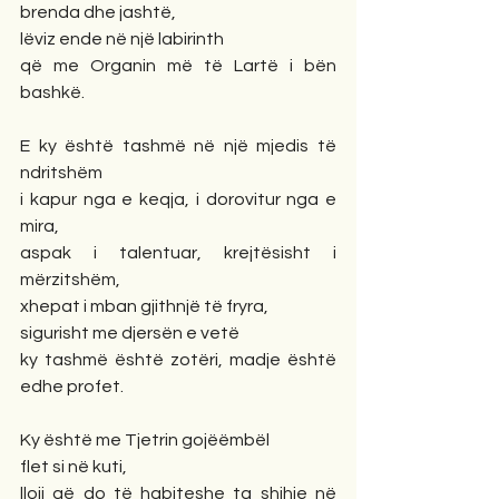
brenda dhe jashtë,
lëviz ende në një labirinth
që me Organin më të Lartë i bën 
bashkë. 
E ky është tashmë në një mjedis të 
ndritshëm
i kapur nga e keqja, i dorovitur nga e 
mira,
aspak i talentuar, krejtësisht i 
mërzitshëm,
xhepat i mban gjithnjë të fryra,
sigurisht me djersën e vetë
ky tashmë është zotëri, madje është 
edhe profet.
Ky është me Tjetrin gojëëmbël
flet si në kuti,
lloji që do të habiteshe ta shihje në 