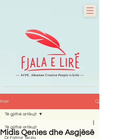
Post
Të gjithë artikujt
Të gjithë artikujt
Midis Qenies dhe Asgjësë
Dr Fatmir Terziu