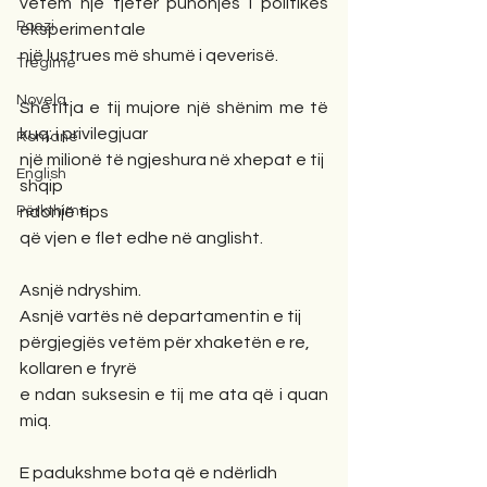
vetëm një tjetër punonjës i politikës 
Poezi
eksperimentale 
një lustrues më shumë i qeverisë.
Tregime
Novela
Shëtitja e tij mujore një shënim me të 
kuq: i privilegjuar
Romane
një milionë të ngjeshura në xhepat e tij
English
shqip
ndonjë tips
Përkthime
që vjen e flet edhe në anglisht.
Asnjë ndryshim. 
Asnjë vartës në departamentin e tij
përgjegjës vetëm për xhaketën e re,
kollaren e fryrë
e ndan suksesin e tij me ata që i quan 
miq.
E padukshme bota që e ndërlidh 