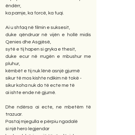
ëndërr,
ka pamje, ka forcë, ka fuqi. 
Ai u shfaq në filmin e suksesit,
duke qëndruar në vijën e hollë midis 
Qenies dhe Asgjësë,
sytë e tij hapen si gryka e thesit,
duke ecur në rrugën e mbushur me 
pluhur,
këmbët e tij nuk lënë asnjë gjurmë
sikur të mos kishte ndikim në tokë -
sikur koha nuk do të ecte me të
ai ishte ende në gjumë.
Dhe ndërsa ai ecte, ne mbetëm të 
trazuar.
Pastaj mjegulla e përpiu ngadalë
si një hero legjendar