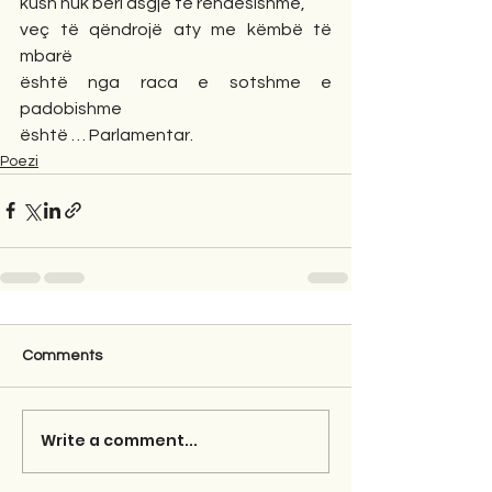
kush nuk bëri asgjë të rëndësishme,
veç të qëndrojë aty me këmbë të 
mbarë 
është nga raca e sotshme e 
padobishme
është … Parlamentar.
Poezi
Comments
Write a comment...