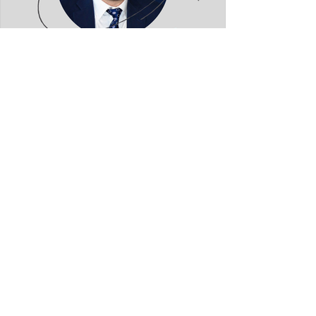
Fatmir Terziu: Shtetësia
britanike sipas lindjes