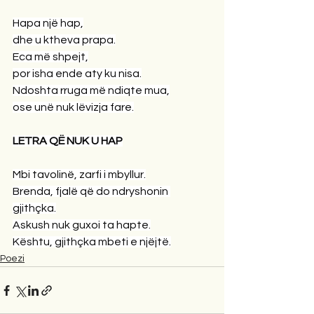
Hapa një hap,
dhe u ktheva prapa.
Eca më shpejt,
por isha ende aty ku nisa.
Ndoshta rruga më ndiqte mua,
ose unë nuk lëvizja fare.
LETRA QË NUK U HAP
Mbi tavolinë, zarfi i mbyllur.
Brenda, fjalë që do ndryshonin 
gjithçka.
Askush nuk guxoi ta hapte.
Kështu, gjithçka mbeti e njëjtë.
Poezi