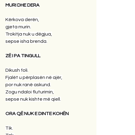
MURI DHE DERA
Kërkova derën,
gjeta murin.
Trokitja nuk u dëgjua,
sepse isha brenda.
ZË I PA TINGULL
Dikush foli.
Fjalët u përplasën në ajër,
por nuk ranë askund.
Zogu ndaloi fluturimin,
sepse nuk kishte më qiell.
ORA QË NUK E DINTE KOHËN
Tik.