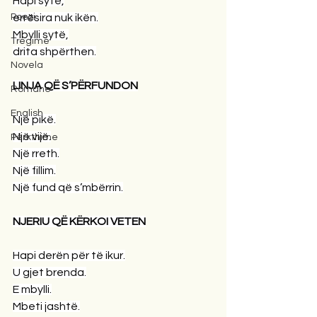
Hapi sytë,
Poezi
errësira nuk ikën.
Mbylli sytë,
Tregime
drita shpërthen.
Novela
LINJA QË S’PËRFUNDON
Romane
English
Një pikë.
Një vijë.
Përkthime
Një rreth.
Një fillim.
Një fund që s’mbërrin.
NJERIU QË KËRKOI VETEN
Hapi derën për të ikur.
U gjet brenda.
E mbylli.
Mbeti jashtë.