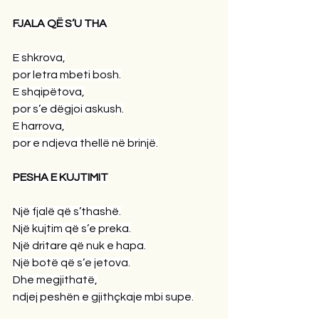
FJALA QË S’U THA
E shkrova,
por letra mbeti bosh.
E shqipëtova,
por s’e dëgjoi askush.
E harrova,
por e ndjeva thellë në brinjë.
PESHA E KUJTIMIT
Një fjalë që s’thashë.
Një kujtim që s’e preka.
Një dritare që nuk e hapa.
Një botë që s’e jetova.
Dhe megjithatë,
ndjej peshën e gjithçkaje mbi supe.