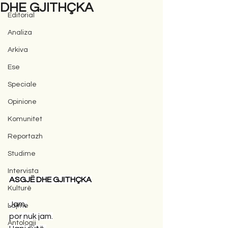
DHE GJITHÇKA
Editorial
Analiza
Arkiva
Ese
Speciale
Opinione
Komunitet
Reportazh
Studime
Intervista
ASGJË DHE GJITHÇKA
Kulturë
Jam,
Lajme
por nuk jam.
Antologji