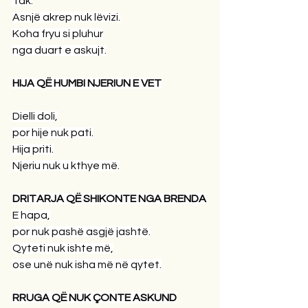
Tak.
Asnjë akrep nuk lëvizi.
Koha fryu si pluhur
nga duart e askujt.
HIJA QË HUMBI NJERIUN E VET
Dielli doli,
por hije nuk pati.
Hija priti.
Njeriu nuk u kthye më.
DRITARJA QË SHIKONTE NGA BRENDA
E hapa,
por nuk pashë asgjë jashtë.
Qyteti nuk ishte më,
ose unë nuk isha më në qytet.
RRUGA QË NUK ÇONTE ASKUND