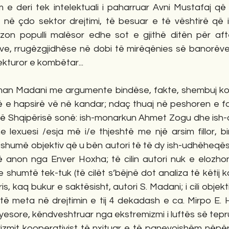
ëm e deri tek intelektuali i paharruar Avni Mustafaj që 
në çdo sektor drejtimi, të besuar e të vështirë që i k
zon populli malësor edhe sot e gjithë ditën për aftë
ive, rrugëzgjidhëse në dobi të mirëqënies së banorëve 
kturor e kombëtar...
 e hapsirë vë në kandar; ndaç thuaj në peshoren e far
 të Shqipërisë sonë: ish-monarkun Ahmet Zogu dhe ish-d
 lexuesi /esja më i/e thjeshtë me një arsim fillor, bi
 shumë objektiv që u bën autori të të dy ish-udhëheqës
ë anon nga Enver Hoxha; të cilin autori nuk e elozhon
e shumtë tek-tuk (të cilët s’bëjnë dot analiza të këtij kal
s, kaq bukur e saktësisht, autori S. Madani; i cili objektiv
ë meta në drejtimin e tij 4 dekadash e ca. Mirpo E. 
yesore, këndveshtruar nga ekstremizmi i luftës së tepr
zmit kooperativist të nxituar e të panevojshëm nëpër ma