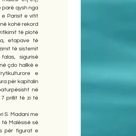
ë parë qysh nga 
arisit e vitit 
 në kohë rekord 
fikimit të plotë 
a, etapave të 
imit të sistemit 
las, sigurisë 
ë çdo hallkë e 
ytikulturore e 
a për kapitalin 
aturpësisht në 
illit të zi të 
 të Malësisë së 
për figurat e 