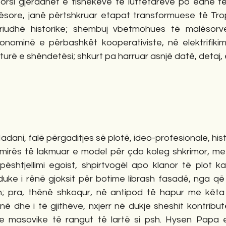
porsi gjerdanët e fishekëve të luftëtarëve po edhe t
alësore, janë përtshkruar etapat transformuese të Trop
eriudhë historike; shembuj vbetmohues të malësorv
onominë e përbashkët kooperativiste, në elektrifikimi
lturë e shëndetësi; shkurt pa harruar asnjë datë, detaj, e
mirës të lakmuar e model për çdo koleg shkrimor, me 
pështjellimi egoist, shpirtvogël apo klanor të plot ka
ke i rënë gjoksit për botime librash fasadë, nga që
n; pra, thënë shkoqur, në antipod të hapur me këta 
në dhe i të gjithëve, nxjerr në dukje sheshit kontribu
e masovike të rangut të lartë si psh. Hysen Papa e 