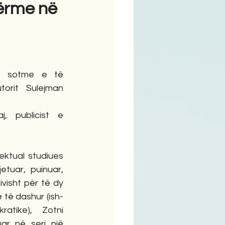
ërme në
ime
ë sotme e të 
orit Sulejman 
 publicist e 
tuar, puinuar, 
ivisht për të dy 
 të dashur (ish-
atike), Zotni 
r në seri një 