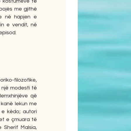
ë kostumeve të 
ojës me gjithë 
e në hapjen e 
n e vendit, në 
pisod.    
një modesti të 
lemxhinjëve që 
 kanë lekun me 
e këdo; autori 
tet e çmuara të 
Sherif Malsia, 