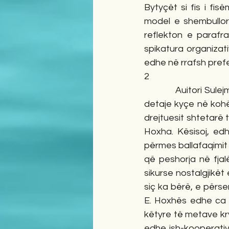
Bytyçët si fis i fis
model e shembullor 
reflekton e parafra
spikatura organizat
edhe në rrafsh prefe
2
            Auitori Sulejman Madani me argumente bindëse, fakte, shembuj konkretë, shifra e 
detaje kyçe në kohë
drejtuesit shtetarë
Hoxha. Kësisoj, edhe
përmes ballafaqimit
që peshorja në fjal
sikurse nostalgjikët 
siç ka bërë, e përseri
E. Hoxhës edhe ca t
këtyre të metave kr
edhe ish-kooperativi