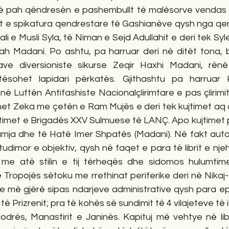
 në pah qëndresën e pashembullt të malësorve vendas b
 e spikatura qendrestare të Gashianëve qysh nga qen
ali e Musli Syla, të Niman e Sejd Adullahit e deri tek Syl
ah Madani. Po ashtu, pa harruar deri në ditët tona, bi
ve diversioniste sikurse Zeqir Haxhi Madani, rënë
tësohet lapidari përkatës. Gjithashtu pa harruar k
 Luftën Antifashiste Nacionalçlirimtare e pas çlirimit
t Zeka me çetën e Ram Mujës e deri tek kujtimet aq ori
iftimet e Brigadës XXV Sulmuese të LANÇ. Apo kujtimet 
mja dhe të Hatë Imer Shpatës (Madani). Në fakt autor
tudimor e objektiv, qysh në faqet e para të librit e nje
e atë stilin e tij tërheqës dhe sidomos hulumtime
ë Tropojës sëtoku me rrethinat periferike deri në Nikaj-
 më gjërë sipas ndarjeve administrative qysh para epo
të Prizrenit; pra të kohës së sundimit të 4 vilajeteve të
odrës, Manastirit e Janinës. Kapituj më vehtye në libë