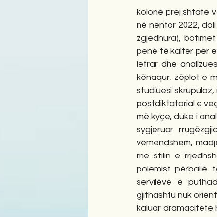
kolonë prej shtatë v
në nëntor 2022, doli 
zgjedhura), botimet
penë të kaltër për e
letrar dhe analizuesi
kënaqur, zëplot e m
studiuesi skrupuloz, 
postdiktatorial e v
më kyçe, duke i anal
sygjeruar rrugëzgj
vëmendshëm, madje i
me stilin e rrjedhs
polemist përballë 
servilëve e puthad
gjithashtu nuk orien
kaluar dramacitete h