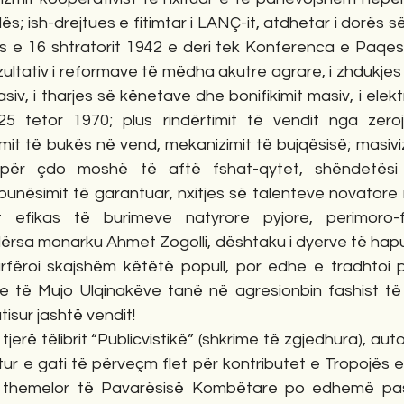
s; ish-drejtues e fitimtar i LANÇ-it, atdhetar i dorës s
e 16 shtratorit 1942 e deri tek Konferenca e Paqes e P
ultativ i reformave të mëdha akutre agrare, i zhdukjes
iv, i tharjes së kënetave dhe bonifikimit masiv, i elektri
5 tetor 1970; plus rindërtimit të vendit nga zeroj
urimit të bukës në vend, mekanizimit të bujqësisë; masiviz
 për çdo moshë të aftë fshat-qytet, shëndetësi fa
unësimit të garantuar, nxitjes së talenteve novatore n
it efikas të burimeve natyrore pyjore, perimoro-fr
Ndërsa monarku Ahmet Zogolli, dështaku i dyerve të hapur
rfëroi skajshëm këtëtë popull, por edhe e tradhtoi p
të Mujo Ulqinakëve tanë në agresionbin fashist të 7 pr
isur jashtë vendit!
atur e gati të përveçm flet për kontributet e Tropojës e
n themelor të Pavarësisë Kombëtare po edhemë pas 