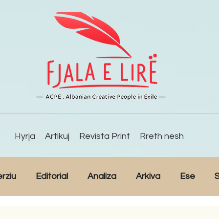
Hyrja
Artikuj
Revista Print
Rreth nesh
erziu
Editorial
Analiza
Arkiva
Ese
S
Reportazh
Studime
Intervista
Kulturë