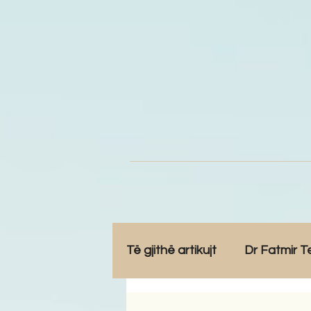
Të gjithë artikujt
Dr Fatmir T
Opinione
Komunitet