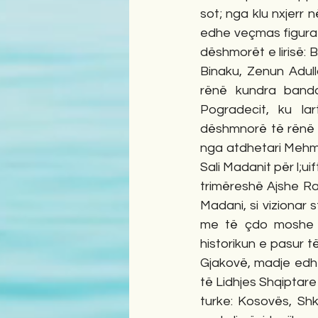
sot; nga klu nxjerr
edhe veçmas figurat
dëshmorët e lirisë: B
Binaku, Zenun Adull
rënë kundra banda
Pogradecit, ku lar
dëshmnorë të rënë në
nga atdhetari Mehme
Sali Madanit për l;u
trimëreshë Ajshe Ra
Madani, si vizionar s
me të çdo moshe m
historikun e pasur t
Gjakovë, madje edhe
të Lidhjes Shqiptare 
turke: Kosovës, Shk