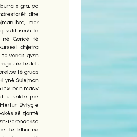
urra e gra, po 
drestarët  dhe 
ejman Ibra, Imer 
j kufitarësh të 
 në Goricë të 
ursesi dhjetra 
 të vendit qysh 
gjinale të Jah 
prekse të gruas 
i ynë Sulejman 
h lexuesin masiv 
t e sakta për 
Mërtur, Bytyç e 
kës së zjarrtë 
 ish-Perendorisë 
r, të lidhur në 