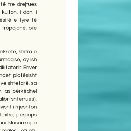
të tre drejtues 
ujton, i don, i 
sitë e tyre të 
tropojanë, bile 
macisë, dy ish 
iktatorin Enver 
ndet plotësisht 
ve shtetarë, sa 
, as përkëdhel 
ibri shterrues), 
isht i rrjeshton 
Hoxha, përpops 
uar klasore apo 
lësi  etj etj., 