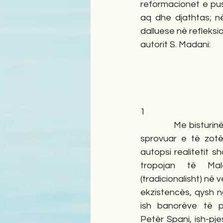
reformacionet e push
aq dhe djathtas; në
dalluese në refleksi
autorit S. Madani: 
1
            Me bisturinë e një kirurgu tepër të 
sprovuar e të zotë
autopsi realitetit sh
tropojan të Mal
(tradicionalisht) në 
ekzistencës, qysh n
ish banorëve të pa
Petër Spani, ish-pj