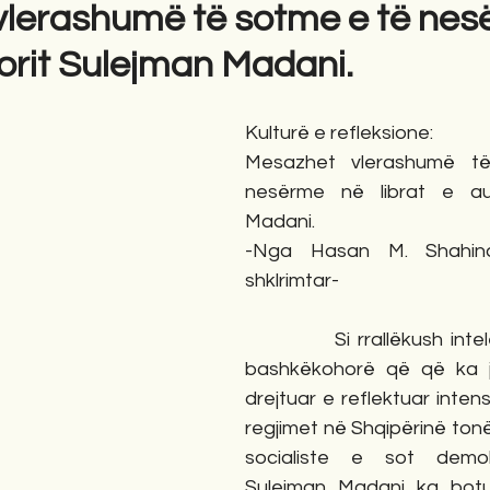
lerashumë të sotme e të nes
torit Sulejman Madani.
gime
Novela
Romane
English
Përkth
Kulturë e refleksione:
Mesazhet vlerashumë t
nesërme në librat e aut
Madani.
-Nga Hasan M. Shahinaj,
shklrimtar-
            Si rrallëkush intelektual studiues 
bashkëkohorë që që ka je
drejtuar e reflektuar intens
regjimet në Shqipërinë tonë
socialiste e sot demokr
Sulejman Madani ka botua