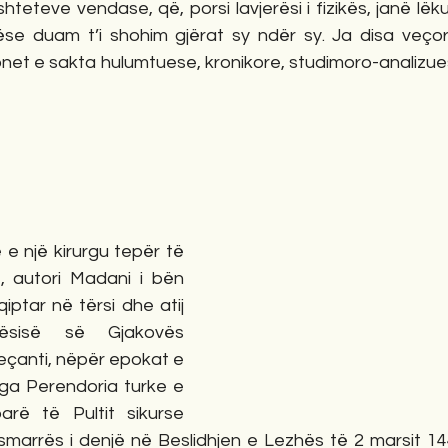
teteve vendase, që, porsi lavjerësi i fizikës, janë lëk
se duam t’i shohim gjërat sy ndër sy. Ja disa veçori
onet e sakta hulumtuese, kronikore, studimoro-analizue
, autori Madani i bën 
qiptar në tërsi dhe atij 
ësisë së Gjakovës 
veçanti, nëpër epokat e 
ga Perendoria turke e 
rë të Pultit sikurse 
esmarrës i denjë në Beslidhjen e Lezhës të 2 marsit 14