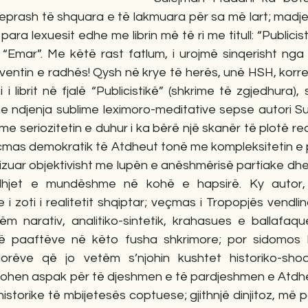
eprash të shquara e të lakmuara për sa më lart; madje 
para lexuesit edhe me librin më të ri me titull: “Publicist
 “Emar”. Me këtë rast fatlum, i urojmë sinqerisht nga 
ventin e radhës! Qysh në krye të herës, unë HSH, korre
 i librit në fjalë “Publicistikë” (shkrime të zgjedhura),
e ndjenja sublime leximoro-meditative sepse autori Su
me seriozitetin e duhur i ka bërë një skanër të plotë rea
eçmas demokratik të Atdheut tonë me kompleksitetin e 
izuar objektivisht me lupën e anëshmërisë partiake dhe
idhjet e mundëshme në kohë e hapsirë. Ky autor, n
 zoti i realitetit shqiptar; veçmas i Tropopjës vendli
hëm narativ, analitiko-sintetik, krahasues e ballafaq
të paaftëve në këto fusha shkrimore; por sidomos k
orëve që jo vetëm s’njohin kushtet historiko-shoqë
tohen aspak për të djeshmen e të pardjeshmen e Atdheut 
istorike të mbijetesës coptuese; gjithnjë dinjitoz, më p