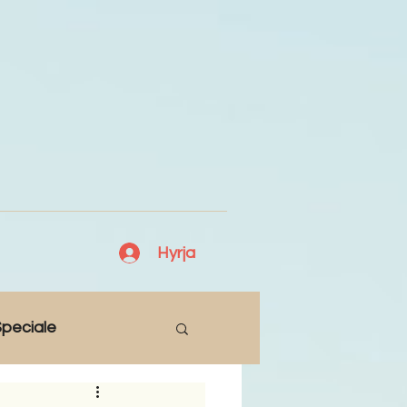
Hyrja
peciale
Lajme