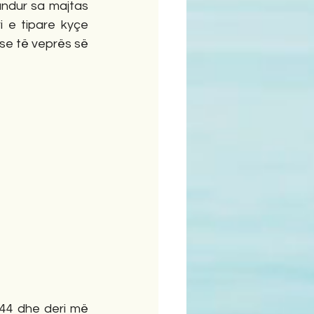
undur sa majtas 
 e tipare kyçe 
se të veprës së 
44 dhe deri më 