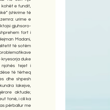
kohët e fundit, 
ikë” (shkrime të 
zemra: urime e 
ktojsi gjuhsoro-
 shprehem fort i 
lejman Madani, 
litetit të sotëm 
problematikave 
 kryesorja duke 
johës tejet i 
ndëse të tërheq 
ues dhe shpesh 
undra lakejve, 
rore aktuale; 
tonë, i cili ka 
as përballur me 