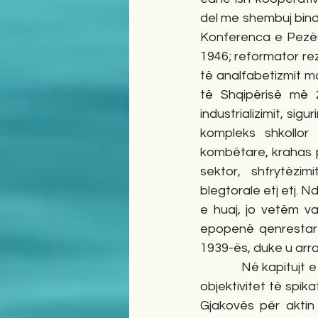
del me shembuj bindë
Konferenca e Pezës 
1946; reformator rez
të analfabetizmit mas
të Shqipërisë më 2
industrializimit, sig
kompleks shkollor
kombëtare, krahas p
sektor, shfrytëzim
blegtorale etj etj. 
e huaj, jo vetëm va
epopenë qenrestare 
1939-ës, duke u arrat
            Në kapitujt e tjerë tëlibrit “Publicvistikë” (shkrime të zgjedhura), autori S. Madani me 
objektivitet të spik
Gjakovës për akti