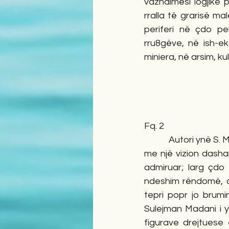
vazhdimësi logjike 
rralla të grarisë m
periferi në çdo p
rru8gëve, në ish-ek
miniera, në arsim, ku
Fq. 2
            Autori ynë S. Madani, falë përgaditjes së plotë, ideo-profesionale, historiko-filozofike, 
me një vizion dasha
admiruar; larg çdo 
ndeshim rëndomë, du
tepri popr jo brumi
Sulejman Madani i y
figurave drejtuese 