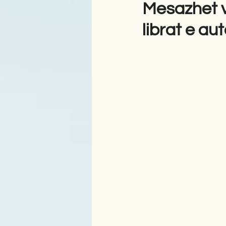
Mesazhet v
librat e au
Antologji
Poezi
Tre