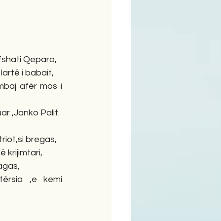
ime
 fshati Qeparo,
lartë i babait,
mbaj afër mos i 
uar ,Janko Palit.
riot,si bregas,
 krijimtari,
zagas,
ërsia ,e kemi 