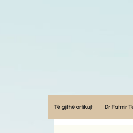
Të gjithë artikujt
Dr Fatmir T
Opinione
Komunitet