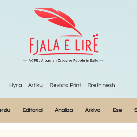
Hyrja
Artikuj
Revista Print
Rreth nesh
erziu
Editorial
Analiza
Arkiva
Ese
S
Reportazh
Studime
Intervista
Kulturë