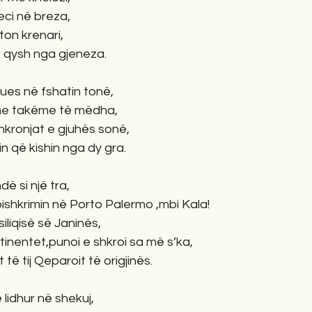
eci në breza,
aton krenari,
ë qysh nga gjeneza.
ues në fshatin tonë,
 me takëme të mëdha,
kronjat e gjuhës sonë,
 që kishin nga dy gra.
ë si një tra,
shkrimin në Porto Palermo ,mbi Kala!
siliqisë së Janinës,
tinentet,punoi e shkroi sa më s’ka,
 të tij Qeparoit të origjinës.
 lidhur në shekuj,