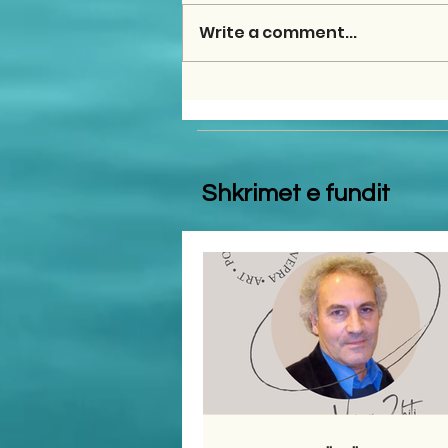
Write a comment...
Shkrimet e fundit