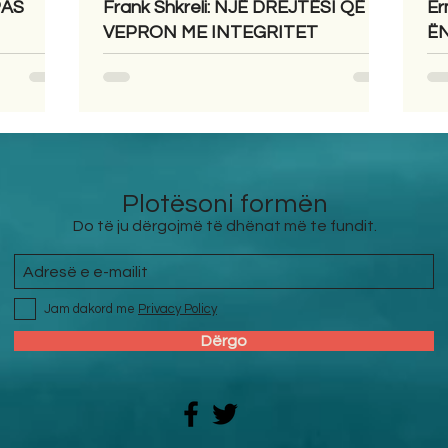
PAS
Frank Shkreli: NJË DREJTËSI QË
Er
VEPRON ME INTEGRITET
Ë
Plotësoni formën
Do të ju dërgojmë të dhënat më te fundit.
Jam dakord me
Privacy Policy
Dërgo