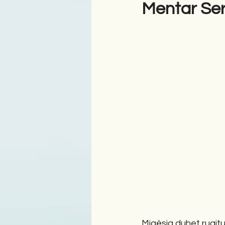
Mentar Ser
Antologji
Poezi
Tre
Miqësia duhet ruajtu