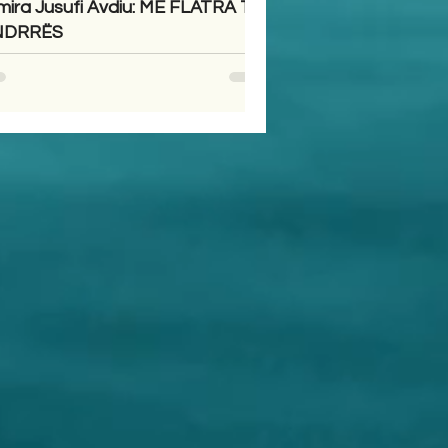
mira Jusufi Avdiu: ME FLATRA TË
NDRRËS