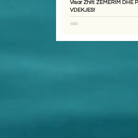
Visar Zhiti: ZËMËRIM DHE 
VDEKJES!