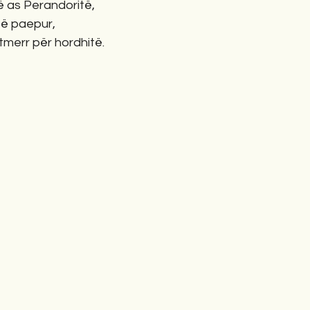
ë as Perandoritë,
të paepur,
 tmerr për hordhitë.