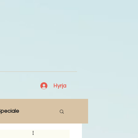
Hyrja
peciale
Lajme