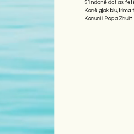
S’i ndanë dot as fet
Kanë gjak blu,trima 
Kanuni i Papa Zhulit