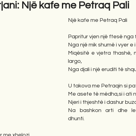
jani: Një kafe me Petraq Pali
Një kafe me Petraq Pali
gime
Novela
Romane
English
Përkth
Papritur vjen një ftesë nga
Nga një mik shumë i vyer e i 
Miqësitë e vjetra thashë, 
largo,
Nga djali i një eruditi të shq
U takova me Petraqin si pat
Me asete të mëdha,si i ati në
Njeri i thjeshtë i dashur bu
Na bashkon arti dhe let
dhunti.
r me xhelozi,