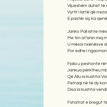
Vijueshëm duhet të 
Vyrtit i lartë që rrez
E pastër siç ka qen
Janko Pali ishte mës
Me tim at’ishin miq
U mësoi nxënësve sh
Por edhe i ngacmonin
Fjala u peshonte rënd
Jankua përktheu mbi
Që Aliu ia kushtoi Va
Petraqi në të dy kon
Disa ia kushtoi vendit
Fshatrat e bregut të