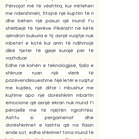
Përvojat më të vështira, kur rrëfehen 
me ndershmëri, fitojnë një kuptim të ri 
dhe bëhen një pasuri që mund t'u 
shërbejë të tjerëve. Pikërisht në këtë 
qëndron bukuria e tij: asnjë vuajtje nuk 
mbetet e kotë kur arrin të ndihmojë 
dikë tjetër të gjejë kurajë për të 
vazhduar.
Edhe në kohën e teknologjisë, fjala e 
shkruar ruan një vlerë të 
pazëvendësueshme. Një letër e ruajtur 
me kujdes, një ditar i mbushur me 
kujtime apo një dorëshkrim mbartin 
emocione që asnjë ekran nuk mund t'i 
përcjellë me të njëjtën ngrohtësi. 
Ashtu si pergamenat dhe 
dorëshkrimet e lashta që na flasin 
ende sot, edhe shkrimet tona mund të 