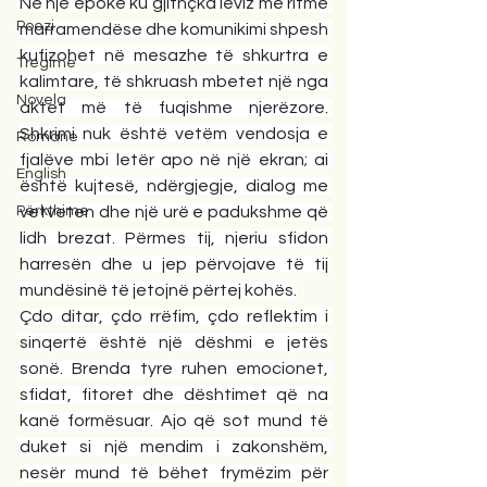
Në një epokë ku gjithçka lëviz me ritme 
Poezi
marramendëse dhe komunikimi shpesh 
kufizohet në mesazhe të shkurtra e 
Tregime
kalimtare, të shkruash mbetet një nga 
Novela
aktet më të fuqishme njerëzore. 
Shkrimi nuk është vetëm vendosja e 
Romane
fjalëve mbi letër apo në një ekran; ai 
English
është kujtesë, ndërgjegje, dialog me 
Përkthime
vetveten dhe një urë e padukshme që 
lidh brezat. Përmes tij, njeriu sfidon 
harresën dhe u jep përvojave të tij 
mundësinë të jetojnë përtej kohës.
Çdo ditar, çdo rrëfim, çdo reflektim i 
sinqertë është një dëshmi e jetës 
sonë. Brenda tyre ruhen emocionet, 
sfidat, fitoret dhe dështimet që na 
kanë formësuar. Ajo që sot mund të 
duket si një mendim i zakonshëm, 
nesër mund të bëhet frymëzim për 