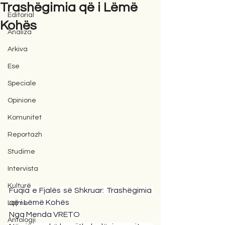
Trashëgimia që i Lëmë
Editorial
Kohës
Analiza
Arkiva
Ese
Speciale
Opinione
Komunitet
Reportazh
Studime
Intervista
Kulturë
Fuqia e Fjalës së Shkruar: Trashëgimia 
që i Lëmë Kohës
Lajme
Nga Menda VRETO
Antologji