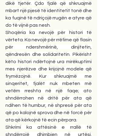
dikë tjetër. Çdo fjalë që shkruajmë 
mbart një pjesë të identitetit tonë dhe 
ka fuqinë të ndriçojë rrugën e atyre që 
do të vijnë pas nesh.
Shoqëria ka nevojë për histori të 
vërteta. Ka nevojë për rrëfime që flasin 
për ndershmërinë, dinjitetin, 
qëndresën dhe solidaritetin. Pikërisht 
këto histori ndërtojnë ura mirëkuptimi 
mes njerëzve dhe krijojnë modele që 
frymëzojnë. Kur shkruajmë me 
sinqeritet, fjalët nuk mbeten më 
vetëm rreshta në një faqe; ato 
shndërrohen në dritë për ata që 
ndihen të humbur, në shpresë për ata 
që po kalojnë sprova dhe në forcë për 
ata që kërkojnë të ecin përpara.
Shkrimi ka aftësinë e rrallë të 
shndërrojë dhimbjen në urtësi. 