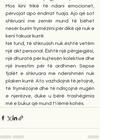
Mos kini frikë të ndani emocionet, 
përvojat apo ëndrrat tuaja. Ajo që sot 
shkruani me zemër mund të bëhet 
nesër burim frymëzimi për dikë që nuk e 
keni takuar kurrë.
Në fund, të shkruash nuk është vetëm 
një akt personal. Është një përgjegjësi, 
një dhuratë për kujtesën kolektive dhe 
një investim për të ardhmen. Sepse 
fjalët e shkruara me ndershmëri nuk 
plaken kurrë. Ato vazhdojnë të jetojnë, 
të frymëzojnë dhe të ndriçojnë rrugën 
e njerëzve, duke u bërë trashëgimia 
më e bukur që mund t'i lëmë kohës.