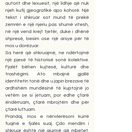
autorit dhe lexuesit, një lidhje që nuk 
njeh kufij gjeografikë apo kohorë. Një 
tekst i shkruar sot mund të prekë 
zemrën e një njeriu pas shumë vitesh, 
në një vend krejt tjetër, duke i dhënë 
shpresë, besim ose një arsye për të 
mos u dorëzuar.
Sa herë që shkruajmë, ne ndërtojmë 
një pjesë të historisë sonë kolektive. 
Fjalët bëhen kujtesë, kulturë dhe 
trashëgimi. Ato mbajnë gjallë 
identitetin tonë dhe u japin brezave të 
ardhshëm mundësinë të kuptojnë jo 
vetëm se si jetuam, por edhe çfarë 
ëndërruam, çfarë mbrojtëm dhe për 
çfarë luftuam.
Prandaj, mos e nënvlerësoni kurrë 
fuqinë e fjalës suaj. Çdo mendim i 
shkruar është një gjurmë që mbetet. 