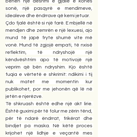
bëhen një dëshmi e gjallë e kohës 
sonë, një pasqyrë e mendimeve, 
idealeve dhe ëndrrave që kemi jetuar.
Çdo fjalë është si një farë. E mbjellë në 
mendjen dhe zemrën e një lexuesi, ajo 
mund të japë fryte shumë vite më 
vonë. Mund të zgjojë empati, të nxisë 
reflektim, të ndryshojë një 
këndvështrim apo të motivojë një 
veprim që bën ndryshim. Kjo është 
fuqia e vërtetë e shkrimit: ndikimi i tij 
nuk matet me momentin kur 
publikohet, por me jehonën që lë në 
jetën e njerëzve.
Të shkruash është edhe një akt lirie. 
Është guximi për të folur me zërin tënd, 
për të ndarë ëndrrat, frikërat dhe 
bindjet pa maska. Në këtë proces 
krijohet një lidhje e veçantë mes 