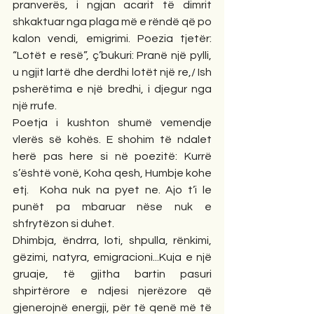
pranverës, i ngjan acarit të dimrit 
shkaktuar nga plaga më e rëndë që po 
kalon vendi, emigrimi. Poezia tjetër: 
“Lotët e resë”, ç’bukuri: Pranë një pylli, 
u ngjit lartë dhe derdhi lotët një re,/ Ish 
psherëtima e një bredhi, i djegur nga 
një rrufe.
Poetja i kushton shumë vemendje 
vlerës së kohës. E shohim të ndalet 
herë pas here si në poezitë: Kurrë 
s’është vonë, Koha qesh, Humbje kohe 
etj.  Koha nuk na pyet ne. Ajo t’i le 
punët pa mbaruar nëse nuk e 
shfrytëzon si duhet.
Dhimbja, ëndrra, loti, shpulla, rënkimi, 
gëzimi, natyra, emigracioni...Kuja e një 
gruaje, të gjitha bartin pasuri 
shpirtërore e ndjesi njerëzore që 
gjenerojnë energji, për të qenë më të 