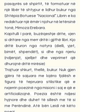
pasqyrës së shpirtit, të formatuar në 
një libër të shtypur e lidhur bukur nga 
Shtëpia Botuese “Nacional”. Librin e ka 
redaktuar një ëmër i njohur në letërsinë 
tonë, Mimoza Erebara.
Kapitulli I parë, buzëqeshje drite, vjen 
si dritare nga merr dritë i gjithë libri. Kjo 
dritë buron nga natyra (dielli, yjet, 
bimët, shpendët), si dhe nga njeriu 
(ndjenjat, sjelljet dhe veprimet që 
dhurojnë dritë mirësie)
Trajtuar shkurt, thellë, bukur. Nuk gjen 
gjëra të sajuara me lojëra fjalësh e 
figura të tepruara stilistike që e 
nxjerrin poezinë nga misioni i saj e që e 
artificializojnë. Poezia është ndjesi 
hyjnore dhe duhet të sillesh me të si 
me Perëndinë. Atë bën Leidi në këto 
poezi.