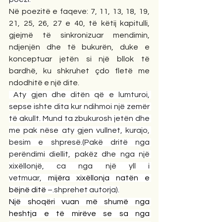
Në poezitë e faqeve: 7, 11, 13, 18, 19, 
21, 25, 26, 27 e 40, të këtij kapitulli, 
gjejmë të sinkronizuar mendimin, 
ndjenjën dhe të bukurën, duke e 
konceptuar jetën si një bllok të 
bardhë, ku shkruhet çdo fletë me 
ndodhitë e një dite.
 Aty gjen dhe ditën që e lumturoi, 
sepse ishte dita kur ndihmoi një zemër 
të akullt. Mund ta zbukurosh jetën dhe 
me pak nëse aty gjen vullnet, kurajo, 
besim e shpresë.(Pakë dritë nga 
perëndimi diellit, pakëz dhe nga një 
xixëllonjë, ca nga një yll i 
vetmuar,
 mijëra xixëllonja natën e 
bëjnë ditë
 –.shprehet autorja).
Një shoqëri vuan më shumë nga 
heshtja e të mirëve se sa nga 