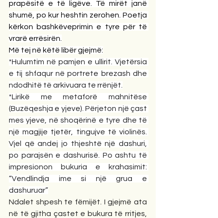
prapësitë e të ligëve. Të mirët janë 
shumë, po kur heshtin zerohen. Poetja 
kërkon bashkëveprimin e tyre për të 
vrarë errësirën.
Më tej në këtë libër gjejmë:
*Hulumtim në pamjen e ullirit. Vjetërsia 
e tij shfaqur në portrete brezash dhe 
ndodhitë të arkivuara te rrënjët.
*Lirikë me metaforë mahnitëse 
(Buzëqeshja e yjeve). Përjeton një çast 
mes yjeve, në shoqërinë e tyre dhe të 
një magjije tjetër, tingujve të violinës. 
Vjel që andej jo thjeshtë një dashuri, 
po parajsën e dashurisë. Po ashtu të 
impresionon bukuria e krahasimit: 
“Vendlindja ime si një grua e 
dashuruar”
Ndalet shpesh te fëmijët. I gjejmë ata 
në të gjitha çastet e bukura të rritjes, 