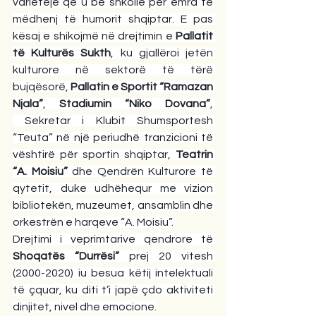
varieteje që u bë shkollë për emra të 
mëdhenj të humorit shqiptar. E pas 
kësaj e shikojmë në drejtimin e 
Pallatit 
të Kulturës Sukth
, ku gjallëroi jetën 
kulturore në sektorë të tërë 
bujqësorë, 
Pallatin e Sportit “Ramazan 
Njala”
, 
Stadiumin “Niko Dovana”
, 
 Sekretar i Klubit Shumsportesh 
“Teuta” në një periudhë tranzicioni të 
vështirë për sportin shqiptar, 
Teatrin 
“A. Moisiu”
 dhe Qendrën Kulturore të 
qytetit, duke udhëhequr me vizion 
bibliotekën, muzeumet, ansamblin dhe 
orkestrën e harqeve “A. Moisiu”.
Drejtimi i veprimtarive qendrore të 
Shoqatës “Durrësi”
 prej 20 vitesh 
(2000-2020) iu besua këtij intelektuali 
të çquar, ku diti t’i japë çdo aktiviteti 
dinjitet, nivel dhe emocione.