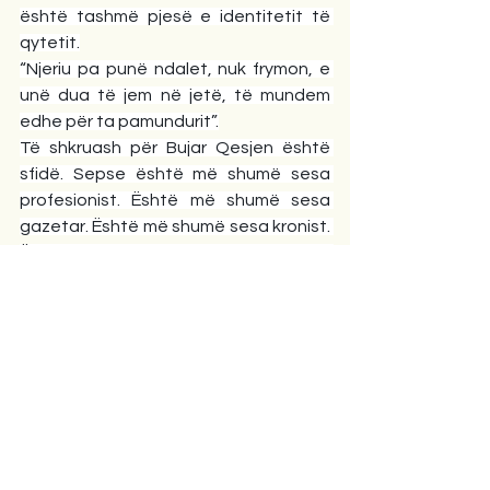
është tashmë pjesë e identitetit të 
qytetit.
“Njeriu pa punë ndalet, nuk frymon, e 
unë dua të jem në jetë, të mundem 
edhe për ta pamundurit”.
Të shkruash për Bujar Qesjen është 
sfidë. Sepse është më shumë sesa 
profesionist. Është më shumë sesa 
gazetar. Është më shumë sesa kronist. 
Është njeri që ka sjellë dinjitet në 
gazetari, njerëzi në shkrim, kulturë në 
analizë, qetësi në debat dhe mbi të 
gjitha dashuri për qytetin që e rriti. Në 
moshë relativisht jo të re, vazhdon të 
punojë, të lexojë, të shkruajë, të 
udhëheqë me shembull, të frymëzojë 
me karakter.
Në një kohë kur shumica e njerëzve në 
moshën e tij zgjedhin qetësinë, Bujari 