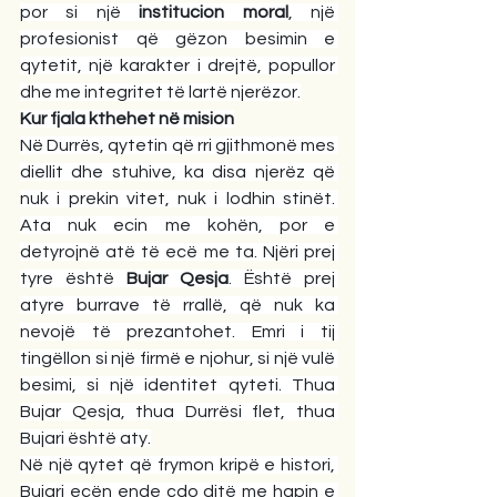
por si një 
institucion moral
, një 
profesionist që gëzon besimin e 
qytetit, një karakter i drejtë, popullor 
dhe me integritet të lartë njerëzor.
Kur fjala kthehet në mision
Në Durrës, qytetin që rri gjithmonë mes 
diellit dhe stuhive, ka disa njerëz që 
nuk i prekin vitet, nuk i lodhin stinët. 
Ata nuk ecin me kohën, por e 
detyrojnë atë të ecë me ta. Njëri prej 
tyre është 
Bujar Qesja
. Është prej 
atyre burrave të rrallë, që nuk ka 
nevojë të prezantohet. Emri i tij 
tingëllon si një firmë e njohur, si një vulë 
besimi, si një identitet qyteti. Thua 
Bujar Qesja, thua Durrësi flet, thua 
Bujari është aty.
Në një qytet që frymon kripë e histori, 
Bujari ecën ende çdo ditë me hapin e 