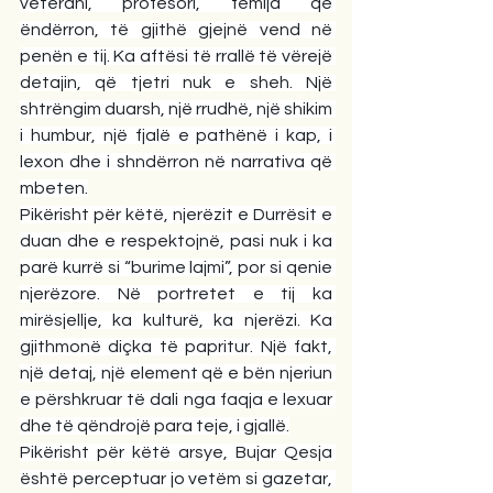
veterani, profesori, fëmija që 
ëndërron, të gjithë gjejnë vend në 
penën e tij. Ka aftësi të rrallë të vërejë 
detajin, që tjetri nuk e sheh. Një 
shtrëngim duarsh, një rrudhë, një shikim 
i humbur, një fjalë e pathënë i kap, i 
lexon dhe i shndërron në narrativa që 
mbeten.
Pikërisht për këtë, njerëzit e Durrësit e 
duan dhe e respektojnë, pasi nuk i ka 
parë kurrë si “burime lajmi”, por si qenie 
njerëzore. Në portretet e tij ka 
mirësjellje, ka kulturë, ka njerëzi. Ka 
gjithmonë diçka të papritur. Një fakt, 
një detaj, një element që e bën njeriun 
e përshkruar të dali nga faqja e lexuar 
dhe të qëndrojë para teje, i gjallë.
Pikërisht për këtë arsye, Bujar Qesja 
është perceptuar jo vetëm si gazetar, 