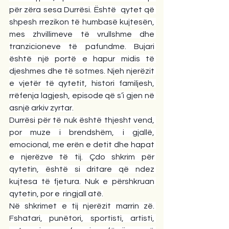
për zëra sesa Durrësi. Është  qytet që 
shpesh rrezikon të humbasë kujtesën, 
mes zhvillimeve të vrullshme dhe 
tranzicioneve të pafundme. Bujari 
është një portë e hapur midis të 
djeshmes dhe të sotmes. Njeh njerëzit 
e vjetër të qytetit, histori familjesh, 
rrëfenja lagjesh, episode që s’i gjen në 
asnjë arkiv zyrtar.
Durrësi për të nuk është thjesht vend, 
por muze i brendshëm, i gjallë, 
emocional, me erën e detit dhe hapat 
e njerëzve të tij. Çdo shkrim për 
qytetin, është si dritare që ndez 
kujtesa të fjetura. Nuk e përshkruan 
qytetin, por e  ringjall atë.
Në shkrimet e tij njerëzit marrin zë. 
Fshatari, punëtori, sportisti, artisti, 