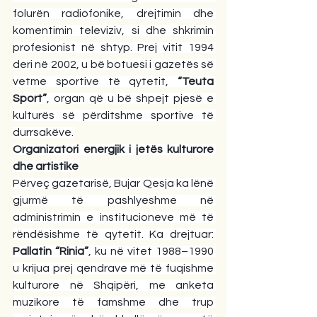
folurën radiofonike, drejtimin dhe 
komentimin televiziv, si dhe shkrimin 
profesionist në shtyp. Prej vitit 1994 
deri në 2002, u bë botuesi i gazetës së 
vetme sportive të qytetit, 
“Teuta 
Sport”
, organ që u bë shpejt pjesë e 
kulturës së përditshme sportive të 
durrsakëve.
Organizatori energjik i jetës kulturore 
dhe artistike
Përveç gazetarisë, Bujar Qesja ka lënë 
gjurmë të pashlyeshme në 
administrimin e institucioneve më të 
rëndësishme të qytetit. Ka drejtuar: 
Pallatin “Rinia”
, ku në vitet 1988–1990 
u krijua prej qendrave më të fuqishme 
kulturore në Shqipëri, me anketa 
muzikore të famshme dhe trup 