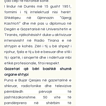
çdo cep të historisë sonë.
I lindur në Durrës më 15 gusht 1951, 
formimi i tij intelektual nisi herët. 
Shkëlqeu në Gjimnazin “Gjergj 
Kastrioti” dhe më pas u diplomua në 
Degën e Gazetarisë në Universitetin e 
Tiranës, njëkohësisht duke u aktivizuar 
intensivisht në Radio Tirana e në 
shtypin e kohës. Zëri i tij u bë shpejt i 
njohur, fjala e tij u bë e besuar dhe stili i 
tij i qartë, i sinqertë dhe i ndërtuar mbi 
etikë profesionale, fitoi respekt.
Gazetari që bëri bashkë shumë 
organe shtypi
Puna e Bujar Qesjes në gazetarinë e 
shkruar, radiofonike dhe televizive 
përmbledh përvojë të 
jashtëzakonshme. 50 vite të 
pandërprera në shërbim të 