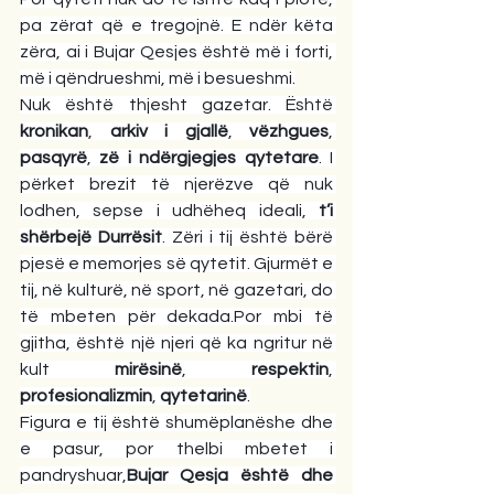
pa zërat që e tregojnë. E ndër këta 
zëra, ai i Bujar Qesjes është më i forti, 
më i qëndrueshmi, më i besueshmi.
Nuk është thjesht gazetar. Është 
kronikan
, 
arkiv i gjallë
, 
vëzhgues
, 
pasqyrë
, 
zë i ndërgjegjes qytetare
. I 
përket brezit të njerëzve që nuk 
lodhen, sepse i udhëheq ideali, 
t’i 
shërbejë Durrësit
. Zëri i tij është bërë 
pjesë e memorjes së qytetit. Gjurmët e 
tij, në kulturë, në sport, në gazetari, do 
të mbeten për dekada.Por mbi të 
gjitha, është një njeri që ka ngritur në 
kult 
mirësinë
, 
respektin
, 
profesionalizmin
, 
qytetarinë
.
Figura e tij është shumëplanëshe dhe 
e pasur, por thelbi mbetet i 
pandryshuar,
Bujar Qesja është dhe 