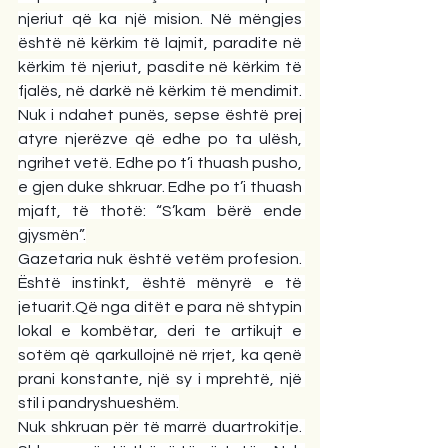
njeriut që ka një mision. Në mëngjes 
është në kërkim të lajmit, paradite në 
kërkim të njeriut, pasdite në kërkim të 
fjalës, në darkë në kërkim të mendimit. 
Nuk i ndahet punës, sepse është prej 
atyre njerëzve që edhe po ta ulësh, 
ngrihet vetë. Edhe po t’i thuash pusho, 
e gjen duke shkruar. Edhe po t’i thuash 
mjaft, të thotë: “S’kam bërë ende 
gjysmën”.
Gazetaria nuk është vetëm profesion. 
Është instinkt, është mënyrë e të 
jetuarit.Që nga ditët e para në shtypin 
lokal e kombëtar, deri te artikujt e 
sotëm që qarkullojnë në rrjet, ka qenë 
prani konstante, një sy i mprehtë, një 
stil i pandryshueshëm.
Nuk shkruan për të marrë duartrokitje. 