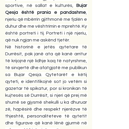
sportive, në sallat e kulturës, 
Bujar 
Qesja është prania e pandashme
, 
njeriu që mbërrin gjithmonë me fjalën e 
duhur dhe me vështrimin e mprehtë. Ky 
është portreti i tij. Portreti i një njeriu, 
që nuk ngjan me askënd tjetër.
Në historinë e jetës qytetare të 
Durrësit, pak janë ata që kanë arritur 
të krijojnë një lidhje kaq të natyrshme, 
të sinqertë dhe afatgjatë me publikun 
sa Bujar Qesja. Qytetarët e këtij 
qyteti, e identifikojnë sot jo vetëm si 
gazetar të spikatur, por si kronikan të 
kujtesës së Durrësit, si njeri që prej më 
shumë se gjysmë shekulli u ka dhuruar 
zë, hapësirë dhe respekt njerëzve të 
thjeshtë, personaliteteve të qytetit 
dhe figurave që kanë lënë gjurmë në 