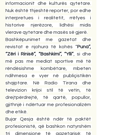
informacionit dhe kulturës qytetare. 
Nuk është thjeshtë reporter, por edhe 
interpretues i realitetit, rrëfyes i 
historive njerëzore, lidhësi midis 
vlerave qytetare dhe masës së gjerë.
Bashkëpunimet me gazetat dhe 
revistat e njohura të kohës “
Puna”, 
“Zëri i Rinisë”, “Bashkimi”, “Ylli”
, si dhe 
më pas me mediat sportive më të 
rëndësishme kombëtare, mbeten 
ndihmesa e vyer në publiçistikën 
shqiptare. Në Radio Tirana dhe 
televizion krijoi stil të vetin, të 
drejtpërdrejtë, të qartë, popullor, 
gjithnjë i ndërtuar me profesionalizëm 
dhe etikë.
Bujar Qesja është ndër të paktët 
profesionistë, që bashkon natyrshëm 
tri dimensione të gazetarisë: të 