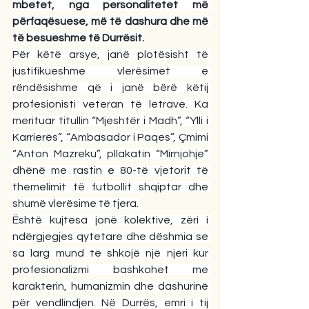
mbetet, nga personalitetet më 
përfaqësuese, më të dashura dhe më 
të besueshme të Durrësit.
Për këtë arsye, janë plotësisht të 
justifikueshme vlerësimet e 
rëndësishme që i janë bërë këtij 
profesionisti veteran të letrave. Ka 
merituar titullin “Mjeshtër i Madh”, “Ylli i 
Karrierës”, “Ambasador i Paqes”, Çmimi 
“Anton Mazreku”, pllakatin “Mirnjohje” 
dhënë me rastin e 80-të vjetorit të 
themelimit të futbollit shqiptar dhe 
shumë vlerësime të tjera.
Është kujtesa jonë kolektive, zëri i 
ndërgjegjes qytetare dhe dëshmia se 
sa larg mund të shkojë një njeri kur 
profesionalizmi bashkohet me 
karakterin, humanizmin dhe dashurinë 
për vendlindjen. Në Durrës, emri i tij 