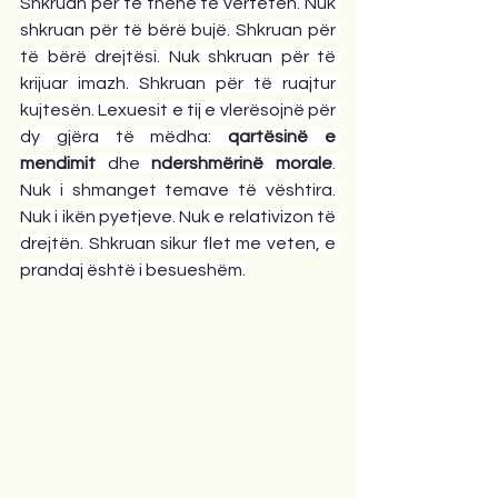
Shkruan për të thënë të vërtetën. Nuk 
shkruan për të bërë bujë. Shkruan për 
të bërë drejtësi. Nuk shkruan për të 
krijuar imazh. Shkruan për të ruajtur 
kujtesën. Lexuesit e tij e vlerësojnë për 
dy gjëra të mëdha: 
qartësinë e 
mendimit
 dhe 
ndershmërinë morale
. 
Nuk i shmanget temave të vështira. 
Nuk i ikën pyetjeve. Nuk e relativizon të 
drejtën. Shkruan sikur flet me veten, e 
prandaj është i besueshëm.