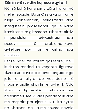
Zëri i njerëzve dhe kujtesa e qytetit
Në një kohë kur shumë zëra treten në 
rrjetet sociale, Bujar Qesja ka arritur të 
ruajë koherencën, seriozitetin dhe 
integritetin profesional, që e kanë 
karakterizuar gjithmonë. Mbetet 
aktiv
, 
i pandalur
, 
i përkushtuar
 ndaj 
pasqyrimit të problematikave 
qytetare, por mbi të gjitha ndaj 
njerëzve.
Është ndër të rrallët gazetarë, që i 
kushton rëndësi të veçantë figurave 
durrsake, atyre që janë larguar nga 
jeta dhe atyre që vazhdojnë të 
mbajnë gjallë shpirtin e qytetit. Çdo 
shkrim i tij është i mbushur me 
ndjeshmëri, me kujdes për detajin dhe 
me respekt për njeriun. Nuk ka qytet 
në Shqipëri, që ka më shumë nevojë 