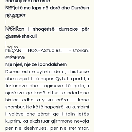
dhe kujtimet në dritë
Poezi
Një jetë me laps në dorë dhe Durrësin 
në zemër
Tregime
Novela
Kronikan i shoqërisë durrsake për 
gjysmë shekulli
Romane
English
MEÇAN HOXHAStudies, Historian, 
Përkthime
shkrimtar
Një njeri, një zë i pandalshëm
Durrësi është qyteti i detit, i historisë 
dhe i shpirtit të hapur. Qyteti i portit, i 
furtunave dhe i agimeve të qeta, i 
njerëzve që kanë ditur të ndërtojnë 
histori edhe aty ku erërat i kanë 
shembur. Në këtë hapësirë, ku kumbimi 
i valëve dhe zërat që i falin jetës 
kuptim, ka ekzistuar gjithmonë nevoja 
për një dëshmues, për një rrëfimtar, 