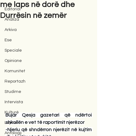
me laps në dorë dhe
Editorial
Durrësin në zemër
Analiza
Arkiva
Ese
Speciale
Opinione
Komunitet
Reportazh
Studime
Intervista
Kulturë
Bujar Qesja gazetari që ndërtoi 
shkollën e vet të raportimit njerëzor
Lajme
-Njeriu që shndërron njerëzit në kujtim 
Antologji