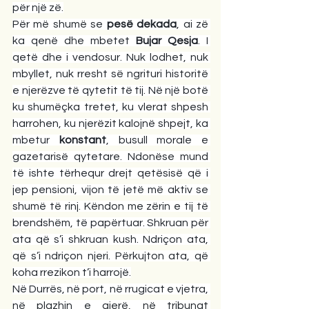
për një zë.
Për më shumë se 
pesë dekada
, ai zë 
ka qenë dhe mbetet 
Bujar Qesja
. I 
qetë dhe i vendosur. Nuk lodhet, nuk 
mbyllet, nuk rresht së ngrituri historitë 
e njerëzve të qytetit të tij. Në një botë 
ku shumëçka tretet, ku vlerat shpesh 
harrohen, ku njerëzit kalojnë shpejt, ka 
mbetur 
konstant
, busull morale e 
gazetarisë qytetare. Ndonëse mund 
të ishte tërhequr drejt qetësisë që i 
jep pensioni, vijon të jetë më aktiv se 
shumë të rinj. Këndon me zërin e tij të 
brendshëm, të papërtuar. Shkruan për 
ata që s’i shkruan kush. Ndriçon ata, 
që s’i ndriçon njeri. Përkujton ata, që 
koha rrezikon t’i harrojë.
Në Durrës, në port, në rrugicat e vjetra, 
në plazhin e gjerë, në tribunat 