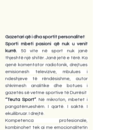
Gazetari që i dha sportit personalitet
Sporti mbeti pasioni që nuk u venit 
kurrë. 
50 vite në sport nuk janë 
thjeshtë një shifër. Janë jetë e tërë.
Ka 
qenë komentator radiofonik, drejtues 
emisionesh televizive, mbulues i 
ndeshjeve të rëndësishme, autor 
shkrimesh analitike dhe botues i 
gazetës së vetme sportive të Durrësit  
“Teuta Sport”
. Në mikrofon, mbetet i 
pangatërrueshëm. I qartë. I saktë. I 
ekuilibruar. I drejtë.
Kompetenca profesionale, 
kombinohet tek ai me emocionalitetin 