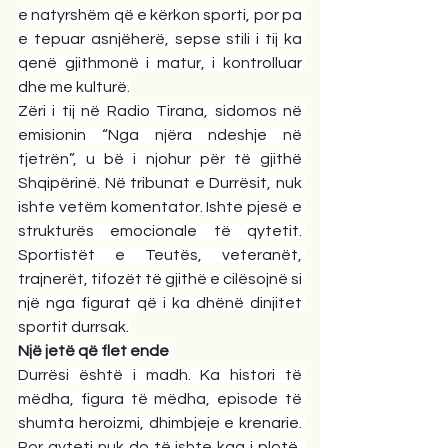
e natyrshëm që e kërkon sporti, por pa 
e tepuar asnjëherë, sepse stili i tij ka 
qenë gjithmonë i matur, i kontrolluar 
dhe me kulturë.
Zëri i tij në Radio Tirana, sidomos në 
emisionin “Nga njëra ndeshje në 
tjetrën”, u bë i njohur për të gjithë 
Shqipërinë. Në tribunat e Durrësit, nuk 
ishte vetëm komentator. Ishte pjesë e 
strukturës emocionale të qytetit. 
Sportistët e Teutës, veteranët, 
trajnerët, tifozët të gjithë e cilësojnë si 
një nga figurat që i ka dhënë dinjitet 
sportit durrsak.
Një jetë që flet ende
Durrësi është i madh. Ka histori të 
mëdha, figura të mëdha, episode të 
shumta heroizmi, dhimbjeje e krenarie. 
Por qyteti nuk do të ishte kaq i plotë, 