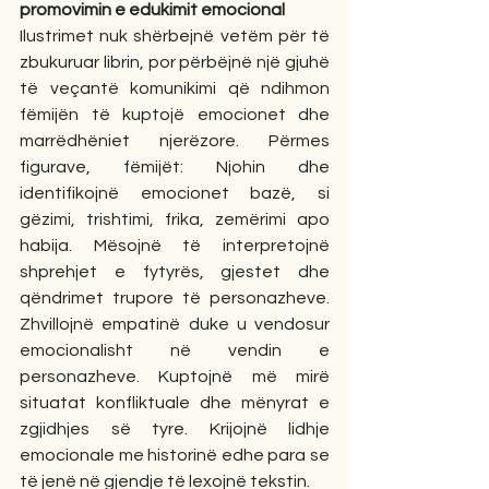
promovimin e edukimit emocional
Ilustrimet nuk shërbejnë vetëm për të 
zbukuruar librin, por përbëjnë një gjuhë 
të veçantë komunikimi që ndihmon 
fëmijën të kuptojë emocionet dhe 
marrëdhëniet njerëzore. Përmes 
figurave, fëmijët: Njohin dhe 
identifikojnë emocionet bazë, si 
gëzimi, trishtimi, frika, zemërimi apo 
habija. Mësojnë të interpretojnë 
shprehjet e fytyrës, gjestet dhe 
qëndrimet trupore të personazheve. 
Zhvillojnë empatinë duke u vendosur 
emocionalisht në vendin e 
personazheve. Kuptojnë më mirë 
situatat konfliktuale dhe mënyrat e 
zgjidhjes së tyre. Krijojnë lidhje 
emocionale me historinë edhe para se 
të jenë në gjendje të lexojnë tekstin.