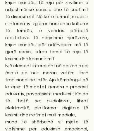
krijon mundësi të reja për zhvillimin e 
ndjeshmërisë sociale dhe të kuptimit 
të diversitetit. Në këtë format, mjedisi i 
ri informativ: zgjeron horizontin kulturor 
të fëmijës, e vendos përballë 
realiteteve të ndryshme njerëzore, 
krijon mundësi për ndërveprim më të 
gjerë social, ofron forma të reja të 
leximit dhe komunikimit.
Një element interesant në qasjen e saj 
është se nuk mbron vetëm librin 
tradicional në letër. Ajo këmbëngul që 
letërsia të mbetet qendra e procesit 
edukativ, pavarësisht mediumit. Kjo do 
të thotë se: audiolibrat, librat 
elektronikë, platformat digjitale të 
leximit dhe rrëfimet multimediale,
mund të shërbejnë si mjete të 
vlefshme për edukimin emocional, 