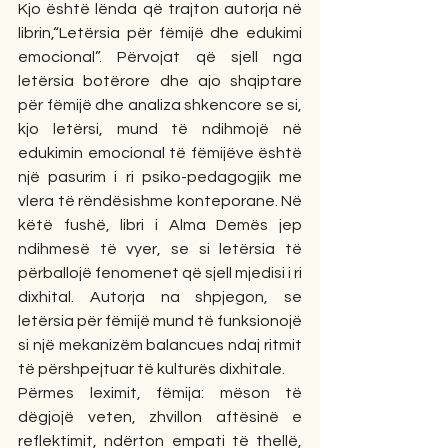
Kjo është lënda që trajton autorja në 
librin,“Letërsia për fëmijë dhe edukimi 
emocional”. Përvojat që sjell nga 
letërsia botërore dhe ajo shqiptare 
për fëmijë dhe analiza shkencore se si, 
kjo letërsi, mund të ndihmojë në 
edukimin emocional të fëmijëve është 
një pasurim i ri psiko-pedagogjik me 
vlera të rëndësishme konteporane. Në 
këtë fushë, libri i Alma Demës jep 
ndihmesë të vyer, se si letërsia të 
përballojë fenomenet që sjell mjedisi i ri 
dixhital. Autorja na shpjegon, se 
letërsia për fëmijë mund të funksionojë 
si një mekanizëm balancues ndaj ritmit 
të përshpejtuar të kulturës dixhitale.
Përmes leximit, fëmija: mëson të 
dëgjojë veten, zhvillon aftësinë e 
reflektimit, ndërton empati të thellë, 