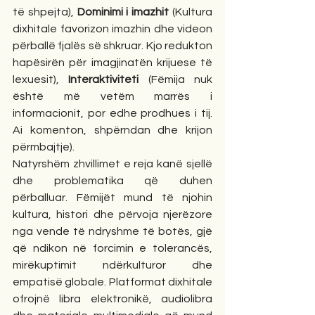
të shpejta), 
Dominimi i imazhit
 (Kultura 
dixhitale favorizon imazhin dhe videon 
përballë fjalës së shkruar. Kjo redukton 
hapësirën për imagjinatën krijuese të 
lexuesit), 
Interaktiviteti
 (Fëmija nuk 
është më vetëm marrës i 
informacionit, por edhe prodhues i tij. 
Ai komenton, shpërndan dhe krijon 
përmbajtje).
Natyrshëm zhvillimet e reja kanë sjellë 
dhe problematika që duhen 
përballuar. Fëmijët mund të njohin 
kultura, histori dhe përvoja njerëzore 
nga vende të ndryshme të botës, gjë 
që ndikon në forcimin e tolerancës, 
mirëkuptimit ndërkulturor dhe 
empatisë globale. Platformat dixhitale 
ofrojnë libra elektronikë, audiolibra 