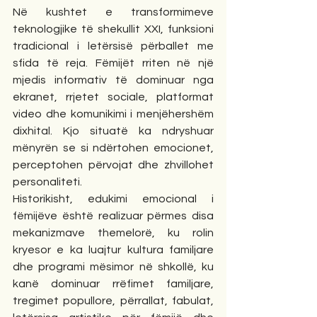
Në kushtet e transformimeve 
teknologjike të shekullit XXI, funksioni 
tradicional i letërsisë përballet me 
sfida të reja. Fëmijët rriten në një 
mjedis informativ të dominuar nga 
ekranet, rrjetet sociale, platformat 
video dhe komunikimi i menjëhershëm 
dixhital. Kjo situatë ka ndryshuar 
mënyrën se si ndërtohen emocionet, 
perceptohen përvojat dhe zhvillohet 
personaliteti.
Historikisht, edukimi emocional i 
fëmijëve është realizuar përmes disa 
mekanizmave themelorë, ku rolin 
kryesor e ka luajtur kultura familjare 
dhe programi mësimor në shkollë, ku 
kanë dominuar rrëfimet familjare, 
tregimet popullore, përrallat, fabulat, 