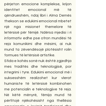
përjeton emocione komplekse, krijon 
identitet emocional më të 
qëndrueshëm, ndaj libri i Alma Demës 
thekson se edukimi emocional mbetet 
një nga misionet themelore të 
letërsisë për fëmijë. Ndërsa mjedisi i ri 
informativ edhe pse ofron mundësi të 
reja komunikimi dhe mësimi, ai nuk 
mund ta zëvendësojë plotësisht rolin 
formues të letërsisë artistike.
Sfida e kohës sonë nuk është zgjedhja 
mes traditës dhe teknologjisë, por 
integrimi i tyre. Edukimi emocional më i 
suksesshëm realizohet kur vlerat 
humaniste të letërsisë kombinohen 
me potencialin e teknologjive të reja. 
Në këtë mënyrë, fëmija mund të 
përfitojë njëkohësisht nga thellësia 