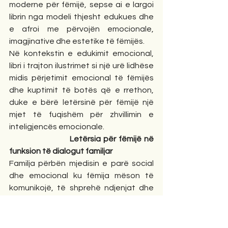
moderne për fëmijë, sepse ai e largoi 
librin nga modeli thjesht edukues dhe 
e afroi me përvojën emocionale, 
imagjinative dhe estetike të fëmijës.
Në kontekstin e edukimit emocional, 
libri i trajton ilustrimet si një urë lidhëse 
midis përjetimit emocional të fëmijës 
dhe kuptimit të botës që e rrethon, 
duke e bërë letërsinë për fëmijë një 
mjet të fuqishëm për zhvillimin e 
inteligjencës emocionale.
Letërsia për fëmijë në 
funksion të dialogut familjar
Familja përbën mjedisin e parë social 
dhe emocional ku fëmija mëson të 
komunikojë, të shprehë ndjenjat dhe 
të ndërtojë marrëdhënie me të tjerët. 
Në këtë proces, dialogu familjar ka një 
rol themelor, pasi krijon lidhjen 