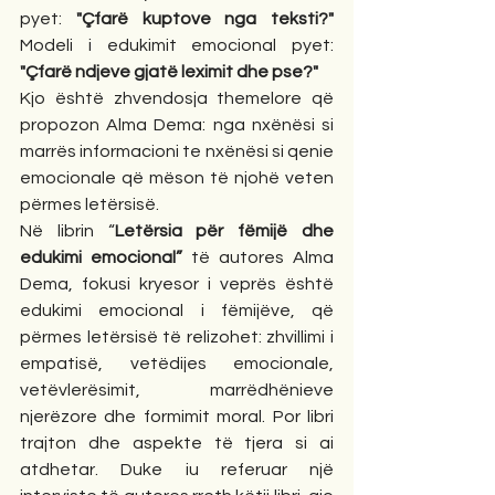
pyet: 
"Çfarë kuptove nga teksti?" 
Modeli i edukimit emocional pyet: 
"Çfarë ndjeve gjatë leximit dhe pse?"
Kjo është zhvendosja themelore që 
propozon Alma Dema: nga nxënësi si 
marrës informacioni te nxënësi si qenie 
emocionale që mëson të njohë veten 
përmes letërsisë.
Në librin “
Letërsia për fëmijë dhe 
edukimi emocional”
 të autores Alma 
Dema, fokusi kryesor i veprës është 
edukimi emocional i fëmijëve, që 
përmes letërsisë të relizohet: zhvillimi i 
empatisë, vetëdijes emocionale, 
vetëvlerësimit, marrëdhënieve 
njerëzore dhe formimit moral. Por libri 
trajton dhe aspekte të tjera si ai 
atdhetar. Duke iu referuar një 