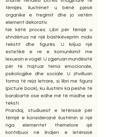
shumë rëndësi botës imagjinare të 
fëmijës. Ilustrimet u bënë pjesë 
organike e tregimit dhe jo vetëm 
element dekorativ.
Në këtë proces: Libri për fëmijë u 
shndërrua në një bashkëveprim midis 
tekstit dhe figurës. U krijua një 
estetikë e re e komunikimit me 
lexuesin e vogël. U zgjeruan mundësitë 
për të trajtuar tema emocionale, 
psikologjike dhe sociale. U zhvilluan 
forma të reja letrare, si libri me figura 
(picture book), ku ilustrimi ka peshë të 
barabartë ose edhe më të madhe se 
teksti.
Prandaj, studiuesit e letërsisë për 
fëmijë e konsiderojnë ilustrimin si një 
nga elementet themelore që 
kontribuoi në lindjen e letërsisë 