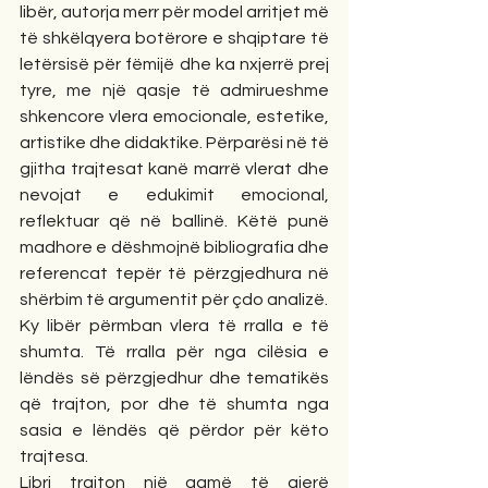
libër, autorja merr për model arritjet më 
të shkëlqyera botërore e shqiptare të 
letërsisë për fëmijë dhe ka nxjerrë prej 
tyre, me një qasje të admirueshme 
shkencore vlera emocionale, estetike, 
artistike dhe didaktike. Përparësi në të 
gjitha trajtesat kanë marrë vlerat dhe 
nevojat e edukimit emocional, 
reflektuar që në ballinë. Këtë punë 
madhore e dëshmojnë bibliografia dhe 
referencat tepër të përzgjedhura në 
shërbim të argumentit për çdo analizë.
Ky libër përmban vlera të rralla e të 
shumta. Të rralla për nga cilësia e 
lëndës së përzgjedhur dhe tematikës 
që trajton, por dhe të shumta nga 
sasia e lëndës që përdor për këto 
trajtesa.
Libri trajton një gamë të gjerë 