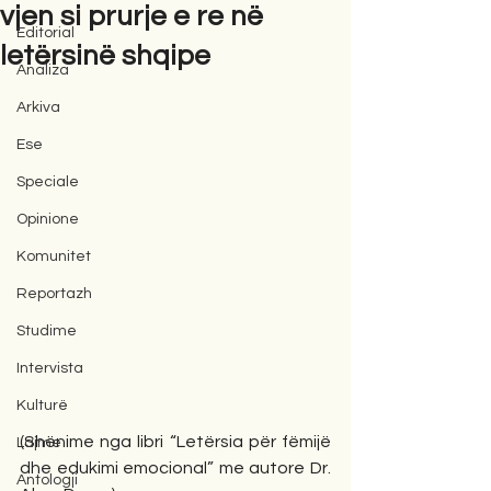
vjen si prurje e re në
Editorial
letërsinë shqipe
Analiza
Arkiva
Ese
Speciale
Opinione
Komunitet
Reportazh
Studime
Intervista
Kulturë
(Shënime nga libri “Letërsia për fëmijë 
Lajme
dhe edukimi emocional” me autore Dr. 
Antologji