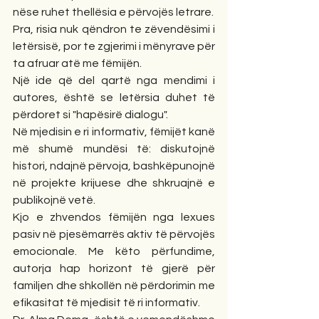
nëse ruhet thellësia e përvojës letrare.
Pra, risia nuk qëndron te zëvendësimi i 
letërsisë, por te zgjerimi i mënyrave për 
ta afruar atë me fëmijën.
Një ide që del qartë nga mendimi i 
autores, është se letërsia duhet të 
përdoret si "hapësirë dialogu".
Në mjedisin e ri informativ, fëmijët kanë 
më shumë mundësi të: diskutojnë 
histori, ndajnë përvoja, bashkëpunojnë 
në projekte krijuese dhe shkruajnë e 
publikojnë vetë.
Kjo e zhvendos fëmijën nga lexues 
pasiv në pjesëmarrës aktiv të përvojës 
emocionale. Me këto përfundime, 
autorja hap horizont të gjerë për 
familjen dhe shkollën në përdorimin me 
efikasitat të mjedisit të ri informativ.