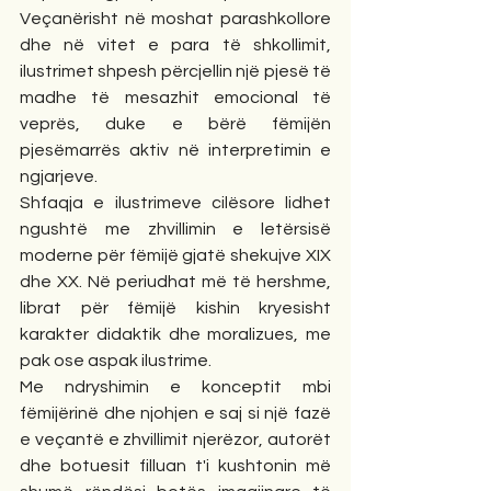
Veçanërisht në moshat parashkollore 
dhe në vitet e para të shkollimit, 
ilustrimet shpesh përcjellin një pjesë të 
madhe të mesazhit emocional të 
veprës, duke e bërë fëmijën 
pjesëmarrës aktiv në interpretimin e 
ngjarjeve.
Shfaqja e ilustrimeve cilësore lidhet 
ngushtë me zhvillimin e letërsisë 
moderne për fëmijë gjatë shekujve XIX 
dhe XX. Në periudhat më të hershme, 
librat për fëmijë kishin kryesisht 
karakter didaktik dhe moralizues, me 
pak ose aspak ilustrime.
Me ndryshimin e konceptit mbi 
fëmijërinë dhe njohjen e saj si një fazë 
e veçantë e zhvillimit njerëzor, autorët 
dhe botuesit filluan t'i kushtonin më 