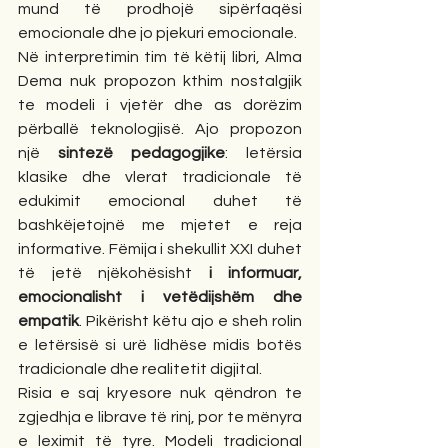
mund të prodhojë sipërfaqësi 
emocionale dhe jo pjekuri emocionale.
Në interpretimin tim të këtij libri, Alma 
Dema nuk propozon kthim nostalgjik 
te modeli i vjetër dhe as dorëzim 
përballë teknologjisë. Ajo propozon 
një 
sintezë pedagogjike
: letërsia 
klasike dhe vlerat tradicionale të 
edukimit emocional duhet të 
bashkëjetojnë me mjetet e reja 
informative. Fëmija i shekullit XXI duhet 
të jetë njëkohësisht 
i informuar, 
emocionalisht i vetëdijshëm dhe 
empatik
. Pikërisht këtu ajo e sheh rolin 
e letërsisë si urë lidhëse midis botës 
tradicionale dhe realitetit digjital.
Risia e saj kryesore nuk qëndron te 
zgjedhja e librave të rinj, por te mënyra 
e leximit të tyre. Modeli tradicional 