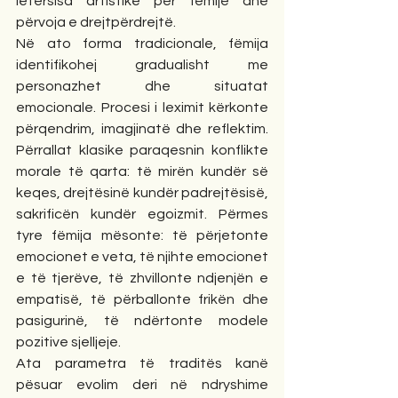
letërsisa artistike për fëmijë dhe 
përvoja e drejtpërdrejtë.
Në ato forma tradicionale, fëmija 
identifikohej gradualisht me 
personazhet dhe situatat 
emocionale. Procesi i leximit kërkonte 
përqendrim, imagjinatë dhe reflektim. 
Përrallat klasike paraqesnin konflikte 
morale të qarta: të mirën kundër së 
keqes, drejtësinë kundër padrejtësisë, 
sakrificën kundër egoizmit. Përmes 
tyre fëmija mësonte: të përjetonte 
emocionet e veta, të njihte emocionet 
e të tjerëve, të zhvillonte ndjenjën e 
empatisë, të përballonte frikën dhe 
pasigurinë, të ndërtonte modele 
pozitive sjelljeje.
Ata parametra të traditës kanë 
pësuar evolim deri në ndryshime 