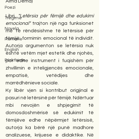
Alma Dema)
Poezi
Libri, 
"Letërsia për fëmijë dhe edukimi 
Tregime
emocional"
 trajton një nga funksionet 
Novela
më të rëndësishme të letërsisë për 
fëmijë: formimin emocional të individit. 
Romane
Autorja argumenton se letërsia nuk 
English
është vetëm mjet estetik dhe njohës, 
Përkthime
por edhe instrument i fuqishëm për 
zhvillimin e inteligjencës emocionale, 
empatisë, vetëdijes dhe 
marrëdhënieve sociale.
Ky libër vjen si kontribut origjinal e 
pasuri në letërsinë për fëmijë. Ndërtuar 
mbi nevojën e shpjegimit të 
domosdoshmërisë së edukimit të 
fëmijëve edhe nëpërmjet letërsisë, 
autorja ka bërë një punë madhore 
analizuese, krijuese e didaktike. Në 