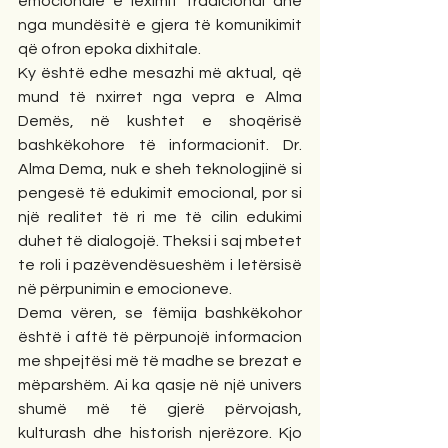
emocionale e leximit tradicional dhe 
nga mundësitë e gjera të komunikimit 
që ofron epoka dixhitale.
Ky është edhe mesazhi më aktual, që 
mund të nxirret nga vepra e Alma 
Demës, në kushtet e shoqërisë 
bashkëkohore të informacionit. Dr. 
Alma Dema, nuk e sheh teknologjinë si 
pengesë të edukimit emocional, por si 
një realitet të ri me të cilin edukimi 
duhet të dialogojë. Theksi i saj mbetet 
te roli i pazëvendësueshëm i letërsisë 
në përpunimin e emocioneve.
Dema vëren, se fëmija bashkëkohor 
është i aftë të përpunojë informacion 
me shpejtësi më të madhe se brezat e 
mëparshëm. Ai ka qasje në një univers 
shumë më të gjerë përvojash, 
kulturash dhe historish njerëzore. Kjo 