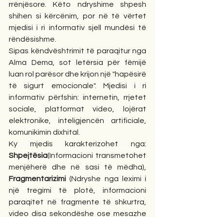
rrënjësore. Këto ndryshime shpesh 
shihen si kërcënim, por në të vërtet 
mjedisi i ri informativ sjell mundësi të 
rëndësishme.
Sipas këndvështrimit të paraqitur nga 
Alma Dema, sot letërsia për fëmijë 
luan rol parësor dhe krijon një "hapësirë 
të sigurt emocionale". Mjedisi i ri 
informativ përfshin: internetin, rrjetet 
sociale, platformat video, lojërat 
elektronike, inteligjencën artificiale, 
komunikimin dixhital.
Ky mjedis karakterizohet nga: 
Shpejtësia
(Informacioni transmetohet 
menjëherë dhe në sasi të mëdha), 
Fragmentarizimi
 (Ndryshe nga leximi i 
një tregimi të plotë, informacioni 
paraqitet në fragmente të shkurtra, 
video disa sekondëshe ose mesazhe 