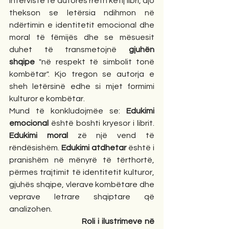
interviste të autores rreth këtij libri, ajo 
thekson se letërsia ndihmon në 
ndërtimin e identitetit emocional dhe 
moral të fëmijës dhe se mësuesit 
duhet të transmetojnë 
gjuhën 
shqipe
 "në respekt të simbolit tonë 
kombëtar". Kjo tregon se autorja e 
sheh letërsinë edhe si mjet formimi 
kulturor e kombëtar.
Mund të konkludojmëe se: 
Edukimi 
emocional
 është boshti kryesor i librit. 
Edukimi moral
 zë një vend të 
rëndësishëm. 
Edukimi atdhetar
 është i 
pranishëm në mënyrë të tërthortë, 
përmes trajtimit të identitetit kulturor, 
gjuhës shqipe, vlerave kombëtare dhe 
veprave letrare shqiptare që 
analizohen.
Roli i ilustrimeve në 