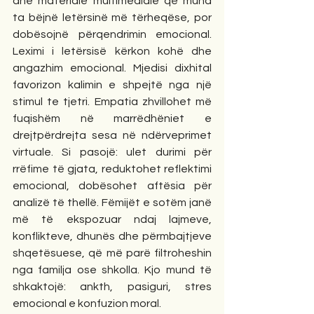
dhe materiale multimediale që mund 
ta bëjnë letërsinë më tërheqëse, por 
dobësojnë përqendrimin emocional. 
Leximi i letërsisë kërkon kohë dhe 
angazhim emocional. Mjedisi dixhital 
favorizon kalimin e shpejtë nga një 
stimul te tjetri. Empatia zhvillohet më 
fuqishëm në marrëdhëniet e 
drejtpërdrejta sesa në ndërveprimet 
virtuale. Si pasojë: ulet durimi për 
rrëfime të gjata, reduktohet reflektimi 
emocional, dobësohet aftësia për 
analizë të thellë. Fëmijët e sotëm janë 
më të ekspozuar ndaj lajmeve, 
konflikteve, dhunës dhe përmbajtjeve 
shqetësuese, që më parë filtroheshin 
nga familja ose shkolla. Kjo mund të 
shkaktojë: ankth, pasiguri, stres 
emocional e konfuzion moral.