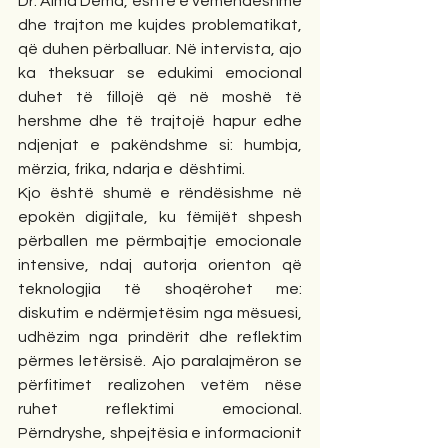
Dr. Alma Dema, është e vemendëshme 
dhe trajton me kujdes problematikat, 
që duhen përballuar. Në intervista, ajo 
ka theksuar se edukimi emocional 
duhet të fillojë që në moshë të 
hershme dhe të trajtojë hapur edhe 
ndjenjat e pakëndshme si: humbja, 
mërzia, frika, ndarja e  dështimi.
Kjo është shumë e rëndësishme në 
epokën digjitale, ku fëmijët shpesh 
përballen me përmbajtje emocionale 
intensive, ndaj autorja orienton që 
teknologjia të shoqërohet me: 
diskutim e ndërmjetësim nga mësuesi, 
udhëzim nga prindërit dhe reflektim 
përmes letërsisë. Ajo paralajmëron se 
përfitimet realizohen vetëm nëse 
ruhet reflektimi emocional. 
Përndryshe, shpejtësia e informacionit 