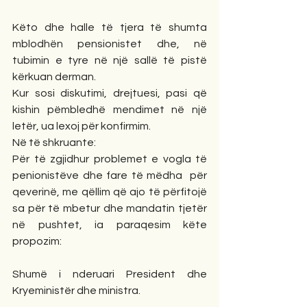
Këto dhe halle të tjera të shumta 
mblodhën pensionistet dhe, në 
tubimin e tyre në një sallë të pistë 
kërkuan derman.
Kur sosi diskutimi, drejtuesi, pasi që 
kishin pëmbledhë mendimet në një 
letër, ua lexoj për konfirmim.
Në të shkruante:
Për të zgjidhur problemet e vogla të 
penionistëve dhe fare të mëdha  për 
qeverinë, me qëllim që ajo të përfitojë 
sa për të mbetur dhe mandatin tjetër 
në pushtet, ia paraqesim këte 
propozim:
Shumë i nderuari President dhe 
Kryeministër dhe ministra.