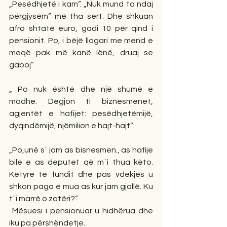
„Pesëdhjetë i kam”. „Nuk mund ta ndaj 
përgjysëm” më tha sert. Dhe shkuan 
afro shtatë euro, gadi 10 për qind i 
pensionit. Po, i bëjë llogari me mend e 
meqë pak më kanë lënë, druaj se 
gaboj”
„ Po nuk është dhe një shumë e 
madhe. Dëgjon ti biznesmenet, 
agjentët e hafijet: pesëdhjetëmijë, 
dyqindëmijë, njëmilion e hajt-hajt”
„Po,unë s´ jam as bisnesmen., as hafije 
bile e as deputet që m´i thua këto. 
Këtyre të fundit dhe pas vdekjes u 
shkon paga e mua as kur jam gjallë. Ku 
t´i marrë o zotëri?”
 Mësuesi i pensionuar u hidhërua dhe 
iku pa përshëndetje.