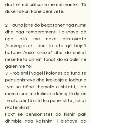
draftët më cilësor e me më marifet. Të 
dukën sikur i kanë bërë vetë;
2. Fauna jonë do begatohet nga numri 
dhe nga temperamenti i bishave që 
nga ato me naze aristokrate 
/norvegjeze/  deri te ato që bëjnë 
hatanë /ruso kineze/ dhe do shihet 
nëse këto bishat tonat do ia dalin në 
garën me to;
3. Problemi i vogël i kolonës pa fund të 
pensionistëve dhe krekosja e lodhur e 
tyre se bënë themelin e shtetit,  do 
marrin fund me kalimin e kësaj të dytës 
te ata për të cilët kjo punë ishte „fshat 
i Potemkinit”
Fakt se pensionistët do kishin pak 
dhimbje nga kafshimi i bishave po 