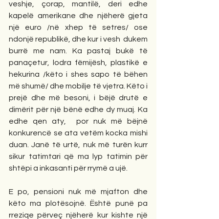
veshje, çorap, mantilë, deri edhe 
kapelë amerikane dhe njëherë gjeta 
një euro /në xhep të setres/ ose 
ndonjë republikë, dhe kur i vesh  dukem 
burrë me nam. Ka pastaj bukë të 
panaçetur, lodra fëmijësh, plastikë e 
hekurina /këto i shes sapo të bëhen 
më shumë/ dhe mobilje të vjetra. Këto i 
prejë dhe më besoni, i bëjë drutë e  
dimërit për një bënë edhe dy muaj. Ka 
edhe qen aty,  por nuk më bëjnë 
konkurencë se ata vetëm kocka mishi 
duan. Janë të urtë, nuk më turën kurr 
sikur tatimtari që ma lyp tatimin për 
shtëpi a inkasanti për rrymë a ujë.
E po, pensioni nuk më mjafton dhe 
këto ma plotësojnë. Është punë pa 
rreziqe përveç njëherë kur kishte një 