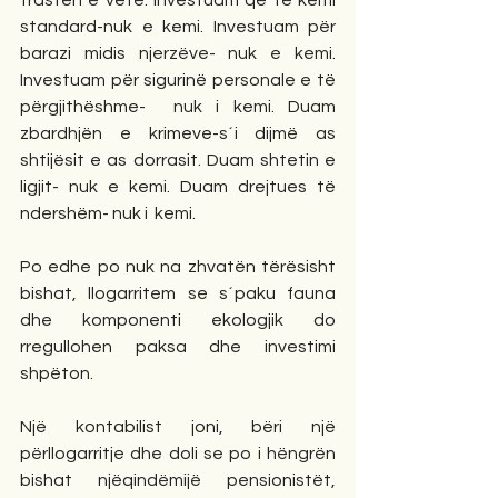
trasten e vetë. Investuam që të kemi 
standard-nuk e kemi. Investuam për 
barazi midis njerzëve- nuk e kemi. 
Investuam për sigurinë personale e të 
përgjithëshme-  nuk i kemi. Duam 
zbardhjën e krimeve-s´i dijmë as 
shtijësit e as dorrasit. Duam shtetin e 
ligjit- nuk e kemi. Duam drejtues të 
ndershëm- nuk i  kemi.
Po edhe po nuk na zhvatën tërësisht 
bishat, llogarritem se s´paku fauna 
dhe komponenti ekologjik do 
rregullohen paksa dhe investimi 
shpëton.
Një kontabilist joni, bëri një 
përllogarritje dhe doli se po i hëngrën 
bishat njëqindëmijë pensionistët, 