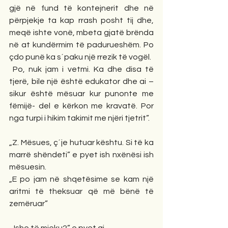
gjë në fund të kontejnerit dhe në 
përpjekje ta kap rrash posht tij dhe, 
meqë ishte vonë, mbeta gjatë brënda 
në at kundërmim të padurueshëm. Po 
çdo punë ka s´paku një rrezik të vogël.
 Po, nuk jam i vetmi. Ka dhe disa të 
tjerë, bile një është edukator dhe ai –
sikur është mësuar kur punonte me 
fëmijë- del e kërkon me kravatë. Por 
nga turpi i hikim takimit me njëri tjetrit”.
„Z. Mësues, ç´je hutuar kështu. Si të ka 
marrë shëndeti” e pyet ish nxënësi ish 
mësuesin.
„E po jam në shqetësime se kam një 
aritmi të theksuar që më bënë të 
zemëruar”