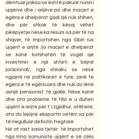
dëmtuar paksa se është pakuar numri i 
ujqërve dhe i arijëve po dhe macjet e 
egëra e dhelpërat gadi që nuk shihen, 
dhe për shkak të kësaj vëhet 
pikëpyetje nëse ka resurs sa për të na 
shqyer, të importohen nga Sibiri rus 
ujqërit e arijtë /jo macjet e dhelpërat 
se kanë kafshatën të vogël që 
investimin e një shteti e bëjnë 
joracional/, nga shkaku se nëse 
ngjajnë në politikanët e tyre, janë të 
egëra e të egërsuara dhe nuk do lënë 
asnjë pensionist të gjallë. Nëse kanë 
dhe ata probleme të tilla e u duhen 
ujqërit e arijtë për t´i zgjidhur, atëherë, 
ata do lejojnë eksportin vetëm sa për 
të rregulluar deficitin tregtarë.
Në at rast sasia tjetër  të importohet 
nga Kina komuniste ujqërit e së cilës 