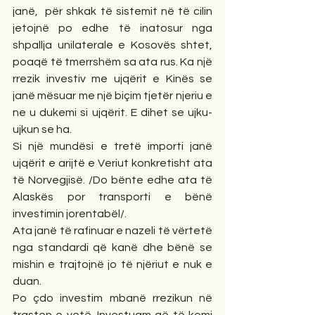
janë,  për shkak të sistemit në të cilin 
jetojnë po edhe të inatosur nga 
shpallja unilaterale e Kosovës shtet,  
poaqë të tmerrshëm sa ata rus. Ka një 
rrezik investiv me ujqërit e Kinës se 
janë mësuar me një biçim tjetër njeriu e 
ne u dukemi si ujqërit. E dihet se ujku-
ujkun se ha.
Si një mundësi e tretë importi janë 
ujqërit e arijtë e Veriut konkretisht ata 
të Norvegjisë. /Do bënte edhe ata të 
Alaskës por transporti e bënë 
investimin jorentabël/. 
Ata janë të rafinuar e nazeli të vërtetë 
nga standardi që kanë dhe bënë se 
mishin e trajtojnë jo të njëriut e nuk e 
duan.
Po çdo investim mbanë rrezikun në 