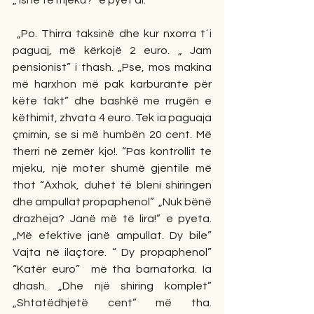
„ Ishe të mjeku?” e pyet ai.
 „Po. Thirra taksinë dhe kur nxorra t´i 
paguaj, më kërkojë 2 euro. „ Jam 
pensionist” i thash. „Pse, mos makina 
më harxhon më pak karburante për 
këte fakt” dhe bashkë me rrugën e 
këthimit, zhvata 4 euro. Tek ia paguaja 
çmimin, se si më humbën 20 cent. Më 
therri në zemër kjo!. “Pas kontrollit te 
mjeku, një moter shumë gjentile më 
thot “Axhok, duhet të bleni shiringen 
dhe ampullat propaphenol”  „Nuk bënë 
drazheja? Janë më të lira!” e pyeta. 
„Më efektive janë ampullat. Dy bile” 
Vajta në ilaçtore. “ Dy propaphenol”  
“Katër euro”  më tha barnatorka. Ia  
dhash. „Dhe një shiring komplet” 
„Shtatëdhjetë cent” më tha. 