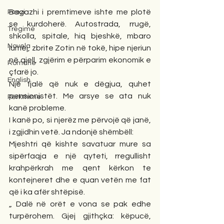
Bagazhi i premtimeve ishte me plotë 
Poezi
se kurdoherë. Autostrada, rrugë, 
Tregime
shkolla, spitale, hiq bjeshkë, mbaro 
Novela
lumej, zbrite Zotin në tokë, hipe njeriun 
në qiell, zgjërim e përparim ekonomik e 
Romane
çfarë jo.
English
Një fjalë që nuk e dëgjua, quhet 
pensionistët. Me arsye se ata nuk 
Përkthime
kanë probleme.
I kanë po, si njerëz me përvojë që janë, 
i zgjidhin vetë. Ja ndonjë shëmbëll:
Mjeshtri që kishte savatuar mure sa 
sipërfaqja e një qyteti, rregullisht 
krahpërkrah me qent kërkon te 
kontejneret dhe e quan vetën me fat 
që i ka afër shtëpisë.
„ Dalë në orët e vona se pak edhe 
turpërohem. Gjej gjithçka: këpucë, 