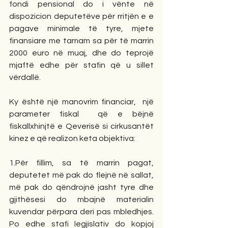
fondi pensional do i vënte në 
dispozicion deputetëve për rritjën e e 
pagave minimale të tyre, mjete 
finansiare me tamam sa për të marrin 
2000 euro në muaj, dhe do teprojë 
mjaftë edhe për stafin që u sillet 
vërdallë.
Ky është një manovrim financiar,  një 
parameter fiskal  që e bëjnë 
fiskallxhinjtë e Qeverisë si cirkusantët 
kinez e që realizon keta objektiva:
1.Për fillim, sa të marrin pagat, 
deputetet më pak do flejnë në sallat, 
më pak do qëndrojnë jasht tyre dhe 
gjithësesi do mbajnë materialin 
kuvendar përpara deri pas mbledhjes. 
Po edhe stafi legjislativ do kopjoj 