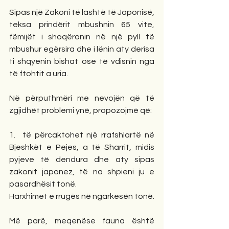
Sipas një Zakoni të lashtë të Japonisë, 
teksa prindërit mbushnin 65 vite, 
fëmijët i shoqëronin në një pyll të 
mbushur egërsira dhe i lënin aty derisa 
ti shqyenin bishat ose të vdisnin nga 
të ftohtit a uria.
Në përputhmëri me nevojën që të 
zgjidhët problemi ynë, propozojmë që:
1.  të përcaktohet një rrafshlartë në 
Bjeshkët e Pejes, a të Sharrit, midis 
pyjeve të dendura dhe aty sipas 
zakonit japonez, të na shpieni ju e 
pasardhësit tonë.
Harxhimet e rrugës në ngarkesën tonë.
Më parë, meqenëse fauna është 