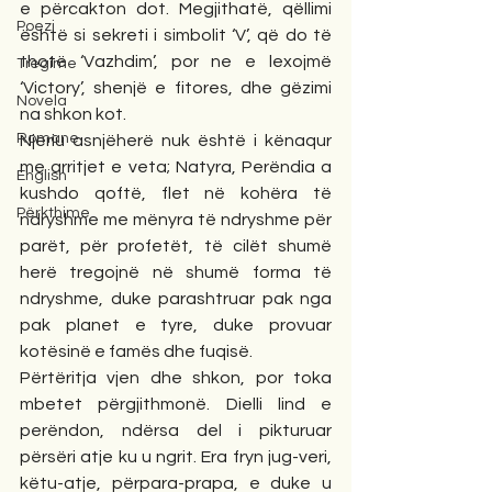
e përcakton dot. Megjithatë, qëllimi 
Poezi
është si sekreti i simbolit ‘V’, që do të 
thotë ‘Vazhdim’, por ne e lexojmë 
Tregime
‘Victory’, shenjë e fitores, dhe gëzimi 
Novela
na shkon kot.
Romane
Njeriu asnjëherë nuk është i kënaqur 
me arritjet e veta; Natyra, Perëndia a 
English
kushdo qoftë, flet në kohëra të 
Përkthime
ndryshme me mënyra të ndryshme për 
parët, për profetët, të cilët shumë 
herë tregojnë në shumë forma të 
ndryshme, duke parashtruar pak nga 
pak planet e tyre, duke provuar 
kotësinë e famës dhe fuqisë.
Përtëritja vjen dhe shkon, por toka 
mbetet përgjithmonë. Dielli lind e 
perëndon, ndërsa del i pikturuar 
përsëri atje ku u ngrit. Era fryn jug-veri, 
këtu-atje, përpara-prapa, e duke u 