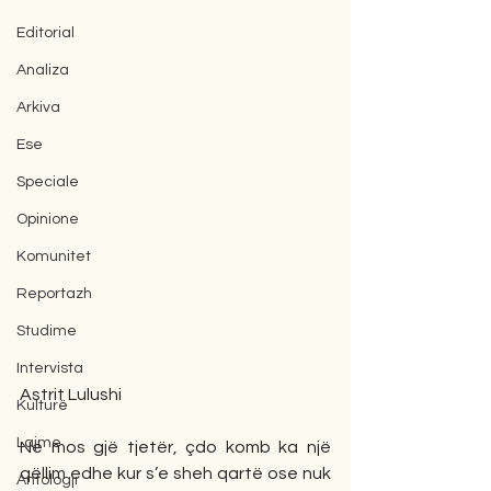
Editorial
Analiza
Arkiva
Ese
Speciale
Opinione
Komunitet
Reportazh
Studime
Intervista
Astrit Lulushi
Kulturë
Lajme
Në mos gjë tjetër, çdo komb ka një 
qëllim edhe kur s’e sheh qartë ose nuk 
Antologji