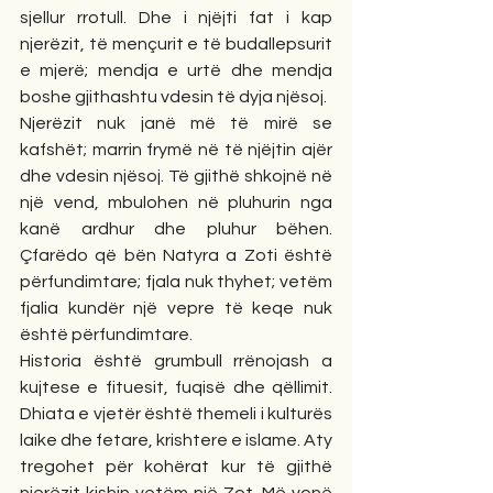
sjellur rrotull. Dhe i njëjti fat i kap 
njerëzit, të mençurit e të budallepsurit 
e mjerë; mendja e urtë dhe mendja 
boshe gjithashtu vdesin të dyja njësoj.
Njerëzit nuk janë më të mirë se 
kafshët; marrin frymë në të njëjtin ajër 
dhe vdesin njësoj. Të gjithë shkojnë në 
një vend, mbulohen në pluhurin nga 
kanë ardhur dhe pluhur bëhen. 
Çfarëdo që bën Natyra a Zoti është 
përfundimtare; fjala nuk thyhet; vetëm 
fjalia kundër një vepre të keqe nuk 
është përfundimtare.
Historia është grumbull rrënojash a 
kujtese e fituesit, fuqisë dhe qëllimit. 
Dhiata e vjetër është themeli i kulturës 
laike dhe fetare, krishtere e islame. Aty 
tregohet për kohërat kur të gjithë 