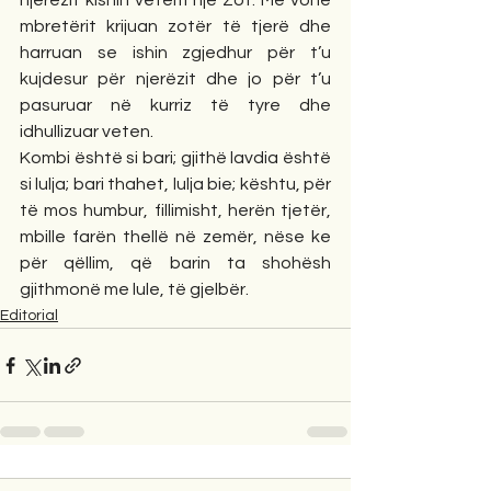
njerëzit kishin vetëm një Zot. Më vonë 
mbretërit krijuan zotër të tjerë dhe 
harruan se ishin zgjedhur për t’u 
kujdesur për njerëzit dhe jo për t’u 
pasuruar në kurriz të tyre dhe 
idhullizuar veten.
Kombi është si bari; gjithë lavdia është 
si lulja; bari thahet, lulja bie; kështu, për 
të mos humbur, fillimisht, herën tjetër, 
mbille farën thellë në zemër, nëse ke 
për qëllim, që barin ta shohësh 
gjithmonë me lule, të gjelbër.
Editorial