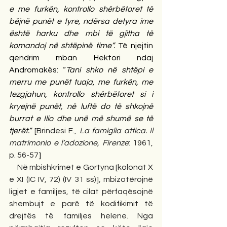
e me furkën, kontrollo shërbëtoret të 
bëjnë punët e tyre, ndërsa detyra ime 
është harku dhe mbi të gjitha të 
komandoj në shtëpinë time”.
 Të njejtin 
qendrim mban Hektori ndaj 
Andromakës: “
Tani shko në shtëpi e 
merru me punët tuaja, me furkën, me 
tezgjahun, kontrollo shërbëtoret si i 
kryejnë punët, në luftë do të shkojnë 
burrat e Ilio dhe unë më shumë se të 
tjerët.” 
[Brindesi F., 
La famiglia attica. Il 
matrimonio e l’adozione, Firenze
: 1961, 
p. 56-57
]
     Në mbishkrimet e Gortyna [kolonat X 
e XI (IC IV, 72) (IV 31 ss)], mbizotërojnë 
ligjet e familjes, të cilat përfaqësojnë 
shembujt e parë të kodifikimit të 
drejtës të familjes helene. Nga 