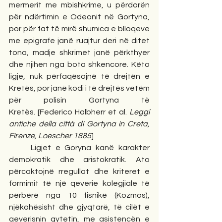
mermerit me mbishkrime, u përdorën 
për ndërtimin e Odeonit në Gortyna, 
por për fat të mirë shumica e blloqeve 
me epigrafe janë ruajtur deri në ditet 
tona, madje shkrimet janë përkthyer 
dhe njihen nga bota shkencore. Këto 
ligje, nuk përfaqësojnë të drejtën e 
Kretës, por janë kodi i të drejtës vetëm 
për polisin Gortyna të 
Kretës. [Federico Halbherr et al. 
Leggi 
antiche della città di Gortyna in Creta, 
Firenze, Loescher 1885
]
     Ligjet e Goryna kanë karakter 
demokratik dhe aristokratik. Ato 
përcaktojnë rregullat dhe kriteret e 
formimit të një qeverie kolegjiale të 
përbërë nga 10 fisnikë (Kozmos), 
njëkohësisht dhe gjyqtarë, të cilët e 
qeverisnin qytetin, me asistencën e 