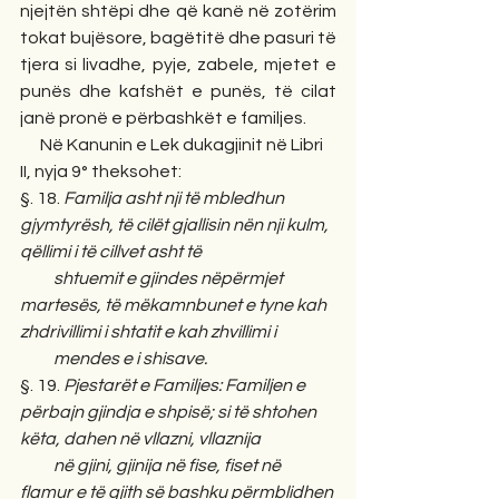
njejtën shtëpi dhe që kanë në zotërim 
tokat bujësore, bagëtitë dhe pasuri të 
tjera si livadhe, pyje, zabele, mjetet e 
punës dhe kafshët e punës, të cilat 
janë pronë e përbashkët e familjes.
      Në Kanunin e Lek dukagjinit në Libri 
II, nyja 9° theksohet: 
§. 18. 
Familja asht nji të mbledhun 
gjymtyrësh, të cilët gjallisin nën nji kulm, 
qëllimi i të cillvet asht të
          shtuemit e gjindes nëpërmjet 
martesës, të mëkamnbunet e tyne kah 
zhdrivillimi i shtatit e kah zhvillimi i
          mendes e i shisave.    
§. 19. 
Pjestarët e Familjes: Familjen e 
përbajn gjindja e shpisë; si të shtohen 
këta, dahen në vllazni, vllaznija
          në gjini, gjinija në fise, fiset në 
flamur e të gjith së bashku përmblidhen 