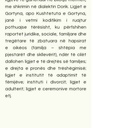
me shkrimin në dialektin Dorik. Ligjet e 
Gortyna, apo Kushtetuta e Gortyna, 
janë i vetmi kodifikim i ruajtur 
pothuajse tërësisht, ku përfshihen 
raportet juridike, sociale, familjare dhe 
tregëtare të zbatuara në hapsirat 
e oikéos (familja – shtëpia me 
pjestarët dhe skllevërit), ndër të cilët 
dallohen ligjet e të drejtës së familjes; 
e drejta e pronës dhe trëshëgimisë; 
ligjet e institutit të adaptimit të 
fëmijëve; instituti i divorcit; ligjet e 
adulterit; ligjet e ceremonive mortore 
etj.