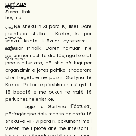
Lutfi ALIA
Poezi
Siena - Itali 
Tregime
    Në shekullin XI para K, fiset Dore 
Novela
pushtuan ishullin e Kretës, ku për 
Romane
shekuj kishte lulëzuar qytetërimi i 
rafinuar Minoik. Dorët hartuan një 
English
sistem normash të drejtës, nga të cilat 
Përkthime
janë ruajtur ato, që ishin në fuqi për 
organizimin e jetës poltike, shoqërore 
dhe tregëtare në polisin Gortyna të 
Kretës. Platoni e përshkruan një qytet 
të begatë e me bukuri të rrallë të 
periudhës helenistike.
     Ligjet e Gortyna [Γόρτυνα], 
përfaqësojnë dokumentin epigrafik të 
shekujve VII - VI para K, dokumenti më i 
vjetër, më i plotë dhe më intersant i 
ligjeve të gdhendur në blloqe mermeri, 