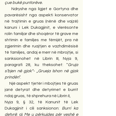
çue bukë puntorëve.  
    Ndryshe nga ligjet e Gortyna dhe 
pavarësisht nga aspekti konservator 
në trajtimin e gruas (nënë dhe vajzë) 
kanuni i Lek Dukagjinit, e vlerësonte 
rolin familjar dhe shoqëror të grave me 
shtimin e familjes me fëmijët, pra në 
zgjerimin dhe ruajtjen e vazhdimësisë 
të familjes, andaj e merr në mbrojtje, si 
sanksionohet në Librin III, Nyja 9, 
paragrafi 28, ku theksohet: 
“
Gruja 
s’bjen në gjak“- „Grueja lshon në gjak 
prindën
”.
     Një aspekt tjetër i mbojtjes të gruas 
janë detyrat dhe detyrimet e burrit 
ndaj gruas, të shprehura në Librin II,   
Nyja 9, § 32, të Kanunit të Lek 
Dukagjinit i cili sanksionon:
 Burri ka 
detyrë
: a) 
Me u përkujdes për veshë e 