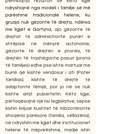
përmbajtja rezulton se këto ligje 
ndryshojnë nga modeli i familje së më 
parëshme tradicionale helene, ku 
gruaja nuk gëzonte të drejta, ndërsa 
me ligjet e Gortyna, 
ajo gëzonte të 
drejtat të administronte punët e 
shtëpisë në mënyrë autonome, 
gëzonte të drejtën e pronës, të 
drejtën të trashëgonte pasuri (prona 
të familjes) edhe pse ishte martuar me 
burrë që kishte vendosur i ati (Pater 
familias); kishte të drejtë të 
adaptonte fëmijë, por jo në se nuk 
kishte arrijt pubertetin. Këto ligje, 
përfaqësojnë një risi legjislative, sepse 
kishin krijuar kushtet të mbizotëronte 
shoqëria parësore (familia, vëllazëria), 
në ndryshim me ligjet dhe institucionet 
helene të mëparëshme, madje ishin 