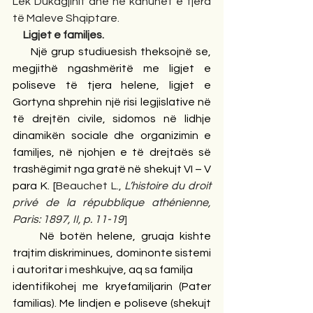
Lek Dukagjinit dhe në kanunet e tjera 
të Maleve Shqiptare.  
     Ligjet e familjes.
     Një grup studiuesish theksojnë se, 
megjithë ngashmëritë me ligjet e 
poliseve të tjera helene, ligjet e 
Gortyna shprehin një risi legjislative në 
të drejtën civile, sidomos në lidhje 
dinamikën sociale dhe organizimin e 
familjes, në njohjen e të drejtaës së 
trashëgimit nga gratë në shekujt VI – V 
para K. [
Beauchet L., 
L’histoire du droit 
privé de la répubblique athénienne, 
Paris: 1897, II, p. 11-19
]
     Në botën helene, gruaja kishte 
trajtim diskriminues, dominonte sistemi 
i autoritar i meshkujve, aq sa familja
identifikohej me kryefamiljarin (Pater 
familias). Me lindjen e poliseve (shekujt 