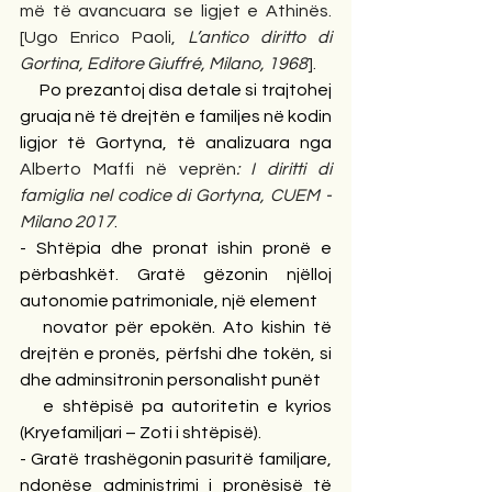
më të avancuara se ligjet e Athinës. 
[Ugo Enrico Paoli, 
L’antico diritto di 
Gortina, Editore Giuffré, Milano, 1968
].
     Po prezantoj disa detale si trajtohej 
gruaja në të drejtën e familjes në kodin 
ligjor të Gortyna, të analizuara nga 
Alberto Maffi
në veprën
: I diritti di 
famiglia nel codice di Gortyna, CUEM - 
Milano 2017
.
- Shtëpia dhe pronat ishin pronë e 
përbashkët. Gratë gëzonin njëlloj 
autonomie patrimoniale, një element
   novator për epokën. Ato kishin të 
drejtën e pronës, përfshi dhe tokën, si 
dhe adminsitronin personalisht punët
   e shtëpisë pa autoritetin e kyrios 
(Kryefamiljari – Zoti i shtëpisë).
- Gratë trashëgonin pasuritë familjare, 
ndonëse administrimi i pronësisë të 