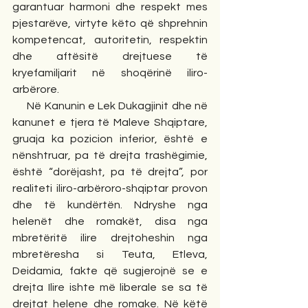
garantuar harmoni dhe respekt mes 
pjestarëve, virtyte këto që shprehnin 
kompetencat, autoritetin, respektin 
dhe aftësitë drejtuese të 
kryefamiljarit në shoqërinë iliro-
arbërore.
     Në Kanunin e Lek Dukagjinit dhe në 
kanunet e tjera të Maleve Shqiptare, 
gruaja ka pozicion inferior, është e 
nënshtruar, pa të drejta trashëgimie, 
është “dorëjasht, pa të drejta”, por 
realiteti iliro-arbëroro-shqiptar provon 
dhe të kundërtën. Ndryshe nga 
helenët dhe romakët, disa nga 
mbretëritë ilire drejtoheshin nga 
mbretëresha si Teuta, Etleva, 
Deidamia, fakte që sugjerojnë se e 
drejta Ilire ishte më liberale se sa të 
drejtat helene dhe romake. Në këtë 