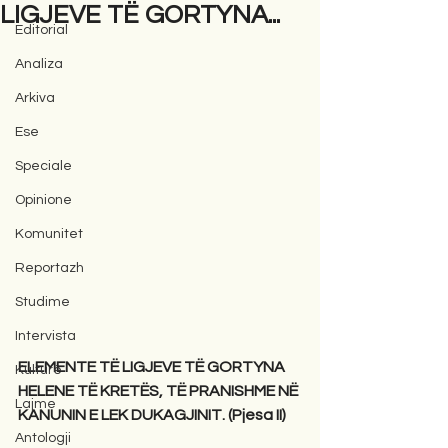
LIGJEVE TË GORTYNA...
Editorial
Analiza
Arkiva
Ese
Speciale
Opinione
Komunitet
Reportazh
Studime
Intervista
ELEMENTE TË LIGJEVE TË GORTYNA 
Kulturë
HELENE TË KRETËS, TË PRANISHME NË 
Lajme
KANUNIN E LEK DUKAGJINIT. (Pjesa II)
Antologji