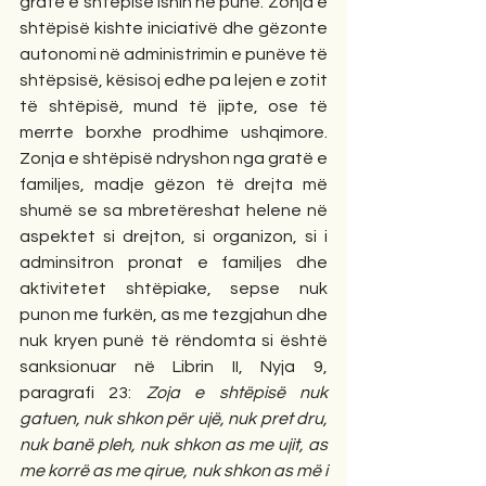
gratë e shtëpisë ishin në punë. Zonja e 
shtëpisë kishte iniciativë dhe gëzonte 
autonomi në administrimin e punëve të 
shtëpsisë, kësisoj edhe pa lejen e zotit 
të shtëpisë, mund të jipte, ose të 
merrte borxhe prodhime ushqimore. 
Zonja e shtëpisë ndryshon nga gratë e 
familjes, madje gëzon të drejta më 
shumë se sa mbretëreshat helene në 
aspektet si drejton, si organizon, si i 
adminsitron pronat e familjes dhe 
aktivitetet shtëpiake, sepse nuk 
punon me furkën, as me tezgjahun dhe 
nuk kryen punë të rëndomta si është 
sanksionuar në Librin II, Nyja 9, 
paragrafi 23: 
Zoja e shtëpisë nuk 
gatuen, nuk shkon për ujë, nuk pret dru, 
nuk banë pleh, nuk shkon as me ujit, as 
me korrë as me qirue, nuk shkon as më i 