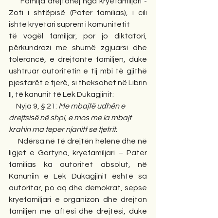
     Familja drejtohej nga kryefamiljari - 
Zoti i shtëpisë (Pater familias), i cili 
ishte kryetari suprem i komunitetit
të vogël familjar, por jo diktatori, 
përkundrazi me shumë zgjuarsi dhe 
tolerancë, e drejtonte familjen, duke 
ushtruar autoritetin e tij mbi të gjithë 
pjestarët e tjerë, si theksohet në Librin 
II, të kanunit të Lek Dukagjinit:
     Nyja 9, § 21: 
Me mbajtë udhën e 
drejtsisë në shpi, e mos me ia mbajt 
krahin ma teper njanitt se tjetrit. 
     Ndërsa në të drejtën helene dhe në 
ligjet e Gortyna, kryefamiljari – Pater 
familias ka autoritet absolut, në 
Kanuniin e Lek Dukagjinit është sa 
autoritar, po aq dhe demokrat, sepse 
kryefamiljari e organizon dhe drejton 
familjen me aftësi dhe drejtësi, duke 