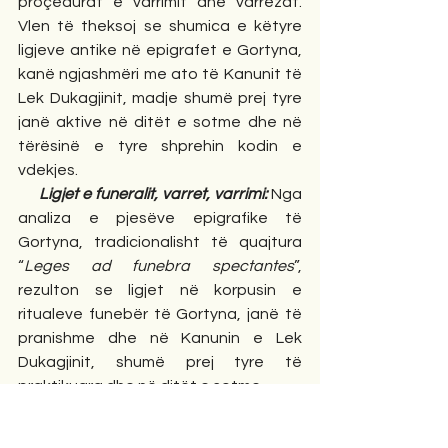
proçedurat e varrimit dhe varrezat. 
Vlen të theksoj se shumica e këtyre 
ligjeve antike në epigrafet e Gortyna, 
kanë ngjashmëri me ato të Kanunit të 
Lek Dukagjinit, madje shumë prej tyre 
janë aktive në ditët e sotme dhe në 
tërësinë e tyre shprehin kodin e 
vdekjes.
     Ligjet e funeralit, varret, 
varrimi
:
 Nga 
analiza e pjesëve epigrafike të 
Gortyna, tradicionalisht të quajtura 
“
Leges ad funebra spectantes
”, 
rezulton se ligjet në korpusin e 
ritualeve funebër të Gortyna, janë të 
pranishme dhe në Kanunin e Lek 
Dukagjinit, shumë prej tyre të 
praktikuara dhe në ditët e sotme.
     Pjesa e parë e epigrafeve të ligjeve 
mortore të Gortyna, përfshijnë 