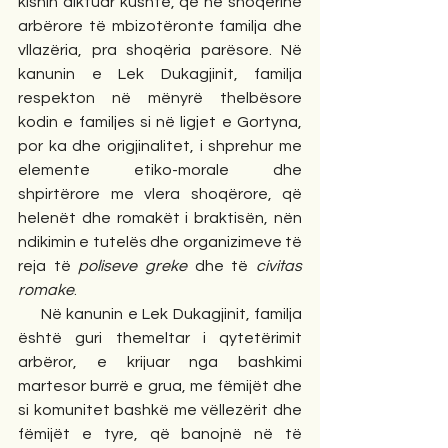
kishin diktuar kushte, që në shoqërinë 
arbërore të mbizotëronte familja dhe 
vllazëria, pra shoqëria parësore. Në 
kanunin e Lek Dukagjinit, familja 
respekton në mënyrë thelbësore 
kodin e familjes si në ligjet e Gortyna, 
por ka dhe origjinalitet, i shprehur me 
elemente etiko-morale dhe 
shpirtërore me vlera shoqërore, që 
helenët dhe romakët i braktisën, nën 
ndikimin e tutelës dhe organizimeve të 
reja të 
poliseve greke
 dhe të 
civitas 
romake
.
     Në kanunin e Lek Dukagjinit, familja 
është guri themeltar i qytetërimit 
arbëror, e krijuar nga bashkimi 
martesor burrë e grua, me fëmijët dhe 
si komunitet bashkë me vëllezërit dhe 
fëmijët e tyre, që banojnë në të 