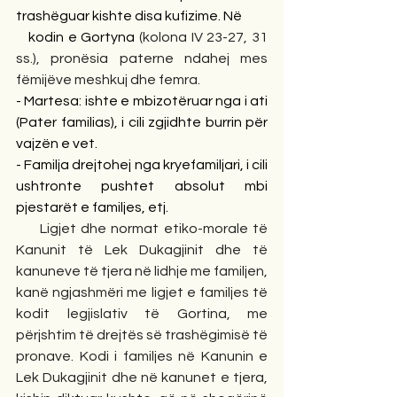
trashëguar kishte disa kufizime. Në
   kodin e Gortyna
(kolona IV 23-27, 31 
ss.), pronësia paterne ndahej mes 
fëmijëve meshkuj dhe femra. 
- Martesa: ishte e mbizotëruar nga i ati 
(Pater familias), i cili zgjidhte burrin për 
vajzën e vet.
- Familja drejtohej nga kryefamiljari, i cili 
ushtronte pushtet absolut mbi 
pjestarët e familjes, etj.
  Ligjet dhe normat etiko-morale të 
Kanunit të Lek Dukagjinit dhe të 
kanuneve të tjera në lidhje me familjen, 
kanë ngjashmëri me ligjet e familjes të 
kodit legjislativ të Gortina, me 
përjshtim të drejtës së trashëgimisë të 
pronave. Kodi i familjes në Kanunin e 
Lek Dukagjinit dhe në kanunet e tjera, 