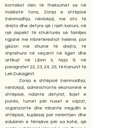
kontekst vlen të theksohet se në 
malësitë tona, Zonja e shtëpisë 
(nënmadhja, nënlokja), me ato të 
drejta dhe detyra që i njeh kanuni, në 
një aspekt të strukturës së familjes 
ngjanë me mbretëreshat helene, por 
gëzon më shumë të drejta, të 
shprehura në veçanti në ligjet dhe 
artikujt në Librin II, Nyja 9; në 
paragrafet 22, 23, 24, 25, të Kanunit të 
Lek Dukagjinit.
     Zonja e shtëpisë (nënmadhja, 
nënlokja), administronte ekonominë e 
shtëpisë, ndante detyrat, llojet e 
punës, turnet për nuset e vajzat, 
organizonte dhe mbante rregullin e 
shtëpisë, kujdesej për mirërritjen dhe 
edukimin e fëmijëve për sa kohë, që 