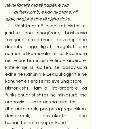
në nji familje ma të hapët, e cila
          quhet Komb, e kan nji atdhe, nji 
gjak, nji gjuhë dhe të njejta doke.  
     Vështruar në aspektet historike, 
juridike dhe shoqërore, bashkësia 
familjare iliro-arbrore bazohej dhe 
drejtohej nga ligjet, rregullat dhe 
normat etiko-morale të sanksionuara 
në të drejtën e lashtë iliro – arbërore, 
kritere që u ruajtën, të pasqyruara 
edhe në Kanunin e Lek Dukagjinit e në 
kanunet e tjera të Maleve Shqiptare.
Historikisht, familja iliro-arbërore ka 
funksionuar si shtet në miniaturë, me 
organizim kushtetues sa totalitar
dhe autokratik, por po aq republikan, 
demokratik, aristokratik dhe 
humanitar në të njejtën kohë.