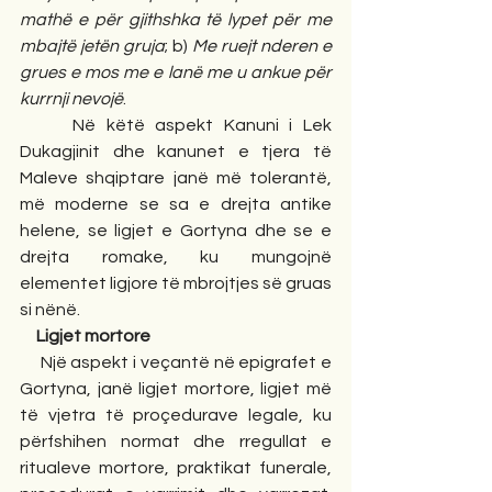
mathë e për gjithshka të lypet për me 
mbajtë jetën gruja
; b) 
Me ruejt nderen e 
grues e mos me e lanë me u ankue për 
kurrnji nevojë
.  
     Në këtë aspekt Kanuni i Lek 
Dukagjinit dhe kanunet e tjera të 
Maleve shqiptare janë më tolerantë, 
më moderne se sa e drejta antike 
helene, se ligjet e Gortyna dhe se e 
drejta romake, ku mungojnë 
elementet ligjore të mbrojtjes së gruas 
si nënë.
     Ligjet mortore
     Një aspekt i veçantë në epigrafet e 
Gortyna, janë ligjet mortore, ligjet më 
të vjetra të proçedurave legale, ku 
përfshihen normat dhe rregullat e 
ritualeve mortore, praktikat funerale, 