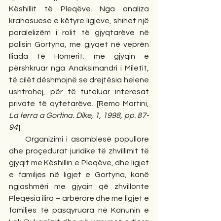
Këshillit të Pleqëve. Nga analiza 
krahasuese e këtyre ligjeve, shihet një 
paralelizëm i rolit të gjyqtarëve në 
polisin Gortyna, me gjyqet në veprën 
Iliada të Homerit; me gjyqin e 
përshkruar nga Anaksimandri i Miletit, 
të cilët dëshmojnë se drejtësia helene 
ushtrohej, për të tuteluar interesat 
private të qytetarëve. [Remo Martini, 
La terra a Gortina. Dike, 1, 1998, pp. 87-
94
]
     Organizimi i asamblesë popullore 
dhe proçedurat juridike të zhvillimit të 
gjyqit me Këshillin e Pleqëve, dhe ligjet 
e familjes në ligjet e Gortyna, kanë 
ngjashmëri me gjyqin që zhvillonte 
Pleqësia iliro – arbërore dhe me ligjet e 
familjes të pasqyruara në Kanunin e 