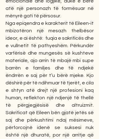
emocionale dhe logjike, duke e bërë 
atë një personazh të formësuar në 
mënyrë gati të përsosur.
Nga epiqendra e karakterit të Eileen-it 
mbizotëron një mesazh thelbësor 
ideor, e ai është:  fuqia e sakrificës dhe 
e vullnetit të pathyeshëm. Përkundër 
varfërisë dhe mungesës së kushteve 
materiale, ajo arrin të mbajë mbi supe 
barrën e familjes dhe të ndjekë 
ëndrrën e saj për t’u bërë mjeke. Kjo 
dëshirë për të ndihmuar të tjerët, e cila 
e shtyn atë drejt një profesioni kaq 
human, reflekton një ndjenjë të thellë 
të përgjegjësisë dhe altruizmit. 
Sakrificat që Eileen bën gjatë jetës së 
saj dhe përkushtimi ndaj mësimeve, 
përforcojnë idenë se suksesi nuk 
është një dhuratë, por një arritje që 