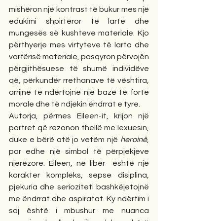
mishëron një kontrast të bukur mes një 
edukimi shpirtëror të lartë dhe 
mungesës së kushteve materiale. Kjo 
përthyerje mes virtyteve të larta dhe 
varfërisë materiale, pasqyron përvojën 
përgjithësuese të shumë individëve 
që, përkundër rrethanave të vështira, 
arrijnë të ndërtojnë një bazë të fortë 
morale dhe të ndjekin ëndrrat e tyre.
Autorja, përmes Eileen-it, krijon një 
portret që rezonon thellë me lexuesin, 
duke e bërë atë jo vetëm një 
heroinë
, 
por edhe një simbol të përpjekjeve 
njerëzore. Eileen, në libër  është një 
karakter kompleks, sepse disiplina, 
pjekuria dhe serioziteti bashkëjetojnë 
me ëndrrat dhe aspiratat. Ky ndërtim i 
saj është i mbushur me nuanca 