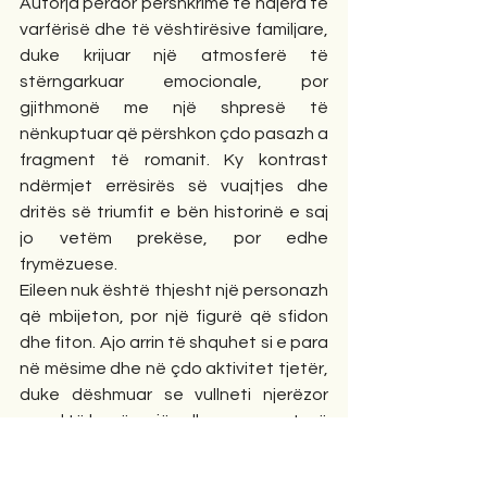
Autorja përdor përshkrime të ndjera të 
varfërisë dhe të vështirësive familjare, 
duke krijuar një atmosferë të 
stërngarkuar emocionale, por 
gjithmonë me një shpresë të 
nënkuptuar që përshkon çdo pasazh a 
fragment të romanit. Ky kontrast 
ndërmjet errësirës së vuajtjes dhe 
dritës së triumfit e bën historinë e saj 
jo vetëm prekëse, por edhe 
frymëzuese.
Eileen nuk është thjesht një personazh 
që mbijeton, por një figurë që sfidon 
dhe fiton. Ajo arrin të shquhet si e para 
në mësime dhe në çdo aktivitet tjetër, 
duke dëshmuar se vullneti njerëzor 
mund të kapërcejë edhe pengesat më 
të mëdha. Triumfi i saj, në mënyrë 
 artistike i shtohet rrëfimit si një kulm 