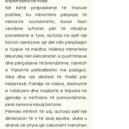
shpërndara në male.
Në këtë prapaskenë të trazuar 
politike, ku mbretëria përpiqej të 
mbronte sovranitetin, kurse fiset 
vendore luftonin për të mbajtur 
pavarësinë e tyre, autorja na sjell një 
histori njerëzore që del mbi përplasjet 
e fuqive të mëdha. Ndërsa mbretëria 
lëkundej nën kërcënimin e pushtimeve 
dhe përçarjeve të brendshme, njerëzit 
e thjeshtë përballeshin me pasiguri, 
frikë dhe një dëshirë të thellë për 
mbijetesë. Familje të ndara, dashuritë 
e ndaluara dhe miqësitë e krijuara në 
gjendje a rrethana të pamundshme, 
janë zemra e kësaj historie.
Përmes rrëfimit të saj, autorja sjell një 
dimension të ri të asaj epoke, duke u 
dhënë zë atyre që zakonisht harrohen 