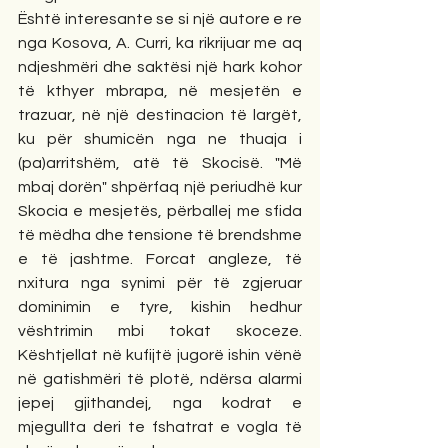
Është interesante se si një autore e re 
nga Kosova, A. Curri, ka rikrijuar me aq 
ndjeshmëri dhe saktësi një hark kohor 
të kthyer mbrapa, në mesjetën e 
trazuar, në një destinacion të largët, 
ku për shumicën nga ne thuaja i 
(pa)arritshëm, atë të Skocisë. "Më 
mbaj dorën" shpërfaq një periudhë kur 
Skocia e mesjetës, përballej me sfida 
të mëdha dhe tensione të brendshme 
e të jashtme. Forcat angleze, të 
nxitura nga synimi për të zgjeruar 
dominimin e tyre, kishin hedhur 
vështrimin mbi tokat skoceze. 
Kështjellat në kufijtë jugorë ishin vënë 
në gatishmëri të plotë, ndërsa alarmi 
jepej gjithandej, nga kodrat e 
mjegullta deri te fshatrat e vogla të 