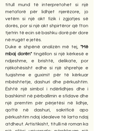
titull mund të interpretohet si një 
metaforë për lidhjet njerëzore, jo 
vetëm si një akt fizik i zgjatjes së 
dorës, por si një akt shpirtëror që fton 
tjetrin të ecin së bashku dorë për dore 
në rrugët e jetës.
Duke e shpënë analizën më tej, 
"Më 
mbaj dorën"
 tingëllon si një kërkesë e 
ndjeshme, e brishtë, delikate, por 
njëkohësisht edhe si një shprehje e 
fuqishme e guximit për të kërkuar 
mbështetje, dashuri dhe përkushtim. 
Është një simbol i ndërlidhjes dhe i 
bashkimit në përballimin e sfidave dhe 
një premtim për përjetësi në lidhje, 
qoftë në dashuri, sakrificë apo 
përkushtim ndaj idealeve të larta ndaj 
atdheut. Artistikisht, titulli në roman ka 