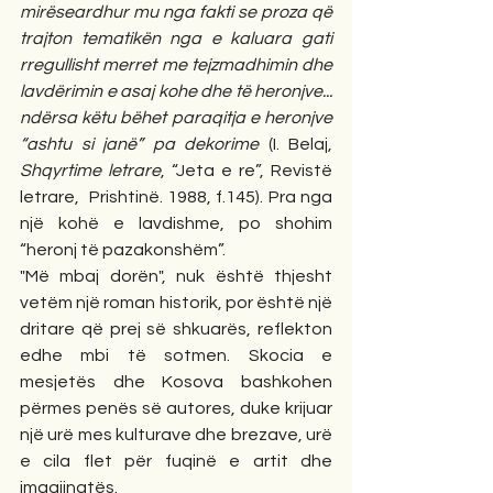
mirëseardhur mu nga fakti se proza që 
trajton tematikën nga e kaluara gati 
rregullisht merret me tejzmadhimin dhe 
lavdërimin e asaj kohe dhe të heronjve... 
ndërsa këtu bëhet paraqitja e heronjve 
“ashtu si janë” pa dekorime
 (I. Belaj, 
Shqyrtime letrare
, “Jeta e re”, Revistë 
letrare,  Prishtinë. 1988, f.145). Pra nga 
një kohë e lavdishme, po shohim 
“heronj të pazakonshëm”.
"Më mbaj dorën", nuk është thjesht 
vetëm një roman historik, por është një 
dritare që prej së shkuarës, reflekton 
edhe mbi të sotmen. Skocia e 
mesjetës dhe Kosova bashkohen 
përmes penës së autores, duke krijuar 
një urë mes kulturave dhe brezave, urë 
e cila flet për fuqinë e artit dhe 
imagjinatës.