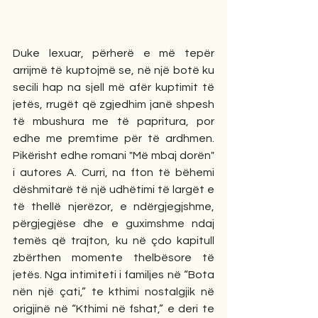
Duke lexuar, përherë e më tepër 
arrijmë të kuptojmë se, në një botë ku 
secili hap na sjell më afër kuptimit të 
jetës, rrugët që zgjedhim janë shpesh 
të mbushura me të papritura, por 
edhe me premtime për të ardhmen. 
Pikërisht edhe romani "Më mbaj dorën" 
i autores A. Curri, na fton të bëhemi 
dëshmitarë të një udhëtimi të largët e 
të thellë njerëzor, e ndërgjegjshme, 
përgjegjëse dhe e guximshme ndaj 
temës që trajton, ku në çdo kapitull 
zbërthen momente thelbësore të 
jetës. Nga intimiteti i familjes në “Bota 
nën një çati,” te kthimi nostalgjik në 
origjinë në “Kthimi në fshat,” e deri te 