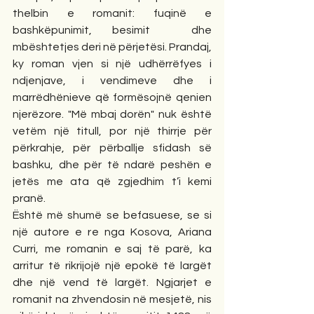
thelbin e romanit: fuqinë e 
bashkëpunimit, besimit  dhe 
mbështetjes deri në përjetësi. Prandaj, 
ky roman vjen si një udhërrëfyes i 
ndjenjave, i vendimeve dhe i 
marrëdhënieve që formësojnë qenien 
njerëzore. "Më mbaj dorën" nuk është 
vetëm një titull, por një thirrje për 
përkrahje, për përballje sfidash së 
bashku, dhe për të ndarë peshën e 
jetës me ata që zgjedhim t’i kemi 
pranë.
Është më shumë se befasuese, se si 
një autore e re nga Kosova, Ariana 
Curri, me romanin e saj të parë, ka 
arritur të rikrijojë një epokë të largët 
dhe një vend të largët. Ngjarjet e 
romanit na zhvendosin në mesjetë, nis 