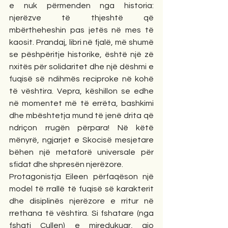
e nuk përmenden nga historia: 
njerëzve të thjeshtë që 
mbërtheheshin pas jetës në mes të 
kaosit. Prandaj, libri në fjalë, më shumë 
se pëshpëritje historike, është një zë 
nxitës për solidaritet dhe një dëshmi e 
fuqisë së ndihmës reciproke në kohë 
të vështira. Vepra, këshillon se edhe 
në momentet më të errëta, bashkimi 
dhe mbështetja mund të jenë drita që 
ndriçon rrugën përpara! Në këtë 
mënyrë, ngjarjet e Skocisë mesjetare 
bëhen një metaforë universale për 
sfidat dhe shpresën njerëzore.
Protagonistja Eileen përfaqëson një 
model të rrallë të fuqisë së karakterit 
dhe disiplinës njerëzore e rritur në 
rrethana të vështira. Si fshatare (nga 
fshati Cullen) e miredukuar, ajo 