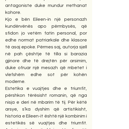
antagoniste duke mundur rrethanat 
kohore.
Kjo e bën Eileen-in një personazh 
kundërvënës apo përmbysës, që 
sfidon jo vetëm fatin personal, por 
edhe normat patriarkale dhe klasore 
të asaj epoke. Përmes saj, autorja sjell 
në pah çështje të tilla si barazia 
gjinore dhe të drejtën për arsimim, 
duke ofruar një mesazh që mbetet i 
vlefshëm edhe sot për kohën 
moderne.
Estetika e vuajtjes dhe e triumfit, 
përshkon tërësisht romanin, që nga 
nisja e deri në mbarim të tij. Për këtë 
arsye, s’ka dyshim që artistikisht, 
historia e Eileen-it është një kombinim i 
estetikës së vuajtjes dhe triumfit. 