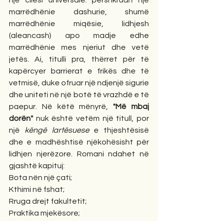
një cilësi universale: përshkruan një 
marrëdhënie dashurie, shumë 
marrëdhënie miqësie, lidhjesh 
(aleancash) apo madje edhe 
marrëdhënie mes njeriut dhe vetë 
jetës. Ai, titulli pra, thërret për të 
kapërcyer barrierat e frikës dhe të 
vetmisë, duke ofruar një ndjenjë sigurie 
dhe uniteti në një botë të vrazhdë e të 
paepur. Në këtë mënyrë, 
"Më mbaj 
dorën"
 nuk është vetëm një titull, por 
një 
këngë lartësuese
 e thjeshtësisë 
dhe e madhështisë njëkohësisht për 
lidhjen njerëzore. Romani ndahet në 
gjashtë kapituj:
Bota nën një çati;
Kthimi në fshat;
Rruga drejt fakultetit;
Praktika mjekësore;