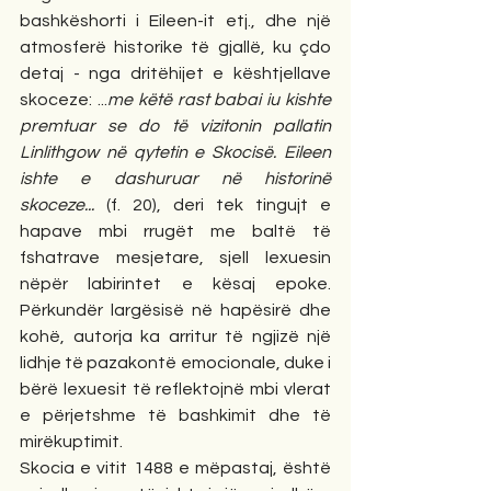
bashkëshorti i Eileen-it etj., dhe një 
atmosferë historike të gjallë, ku çdo 
detaj - nga dritëhijet e kështjellave 
skoceze: ...
me këtë rast babai iu kishte 
premtuar se do të vizitonin pallatin 
Linlithgow në qytetin e Skocisë. Eileen 
ishte e dashuruar në historinë 
skoceze...
 (f. 20), deri tek tingujt e 
hapave mbi rrugët me baltë të 
fshatrave mesjetare, sjell lexuesin 
nëpër labirintet e kësaj epoke. 
Përkundër largësisë në hapësirë dhe 
kohë, autorja ka arritur të ngjizë një 
lidhje të pazakontë emocionale, duke i 
bërë lexuesit të reflektojnë mbi vlerat 
e përjetshme të bashkimit dhe të 
mirëkuptimit.
Skocia e vitit 1488 e mëpastaj, është 