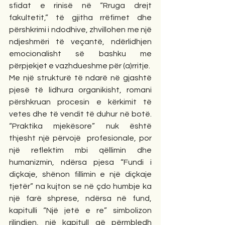
sfidat e rinisë në “Rruga drejt 
fakultetit,” të gjitha rrëfimet dhe 
përshkrimi i ndodhive, zhvillohen me një 
ndjeshmëri të veçantë, ndërlidhjen 
emocionalisht së bashku me 
përpjekjet e vazhdueshme për (a)rritje.
Me një strukturë të ndarë në gjashtë 
pjesë të lidhura organikisht, romani 
përshkruan procesin e kërkimit të 
vetes dhe të vendit të duhur në botë. 
“Praktika mjekësore” nuk është 
thjesht një përvojë  profesionale, por 
një reflektim mbi qëllimin dhe 
humanizmin, ndërsa pjesa “Fundi i 
diçkaje, shënon fillimin e një diçkaje 
tjetër” na kujton se në çdo humbje ka 
një farë shprese, ndërsa në fund, 
kapitulli “Një jetë e re” simbolizon 
rilindjen, një kapitull që përmbledh 