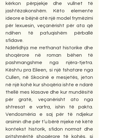
kërkon përpjekje dhe vullnet të 
jashtëzakonshëm. Këto elemente 
ideore e bëjnë atë një model frymëzimi 
për lexuesin, veçanërisht për ata që 
ndihen të pafuqishëm përballë 
sfidave.
Ndërlidhja me rrethanat historike dhe 
shoqërore në roman bëhen të 
pashmangshme nga njëra-tjetra. 
Kështu pra
Eileen, si një fshatare nga 
Cullen, në Skocinë e mesjetës, jeton 
në një kohë kur shoqëria ishte e ndarë 
thellë mes klasave dhe kur mundësitë 
për gratë, veçanërisht ato nga 
shtresat e varfra, ishin të pakta. 
Vendosmëria e saj për të ndjekur 
arsimin dhe për t’u bërë mjeke në këtë 
kontekst historik, sfidon normat dhe 
pritshmëritë shoqërore të kohës, si 