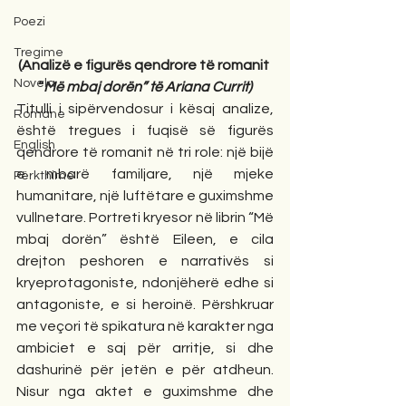
Poezi
Tregime
(Analizë e figurës qendrore të romanit 
Novela
“
Më mbaj dorën” të Ariana Currit)
Titulli i sipërvendosur i kësaj analize, 
Romane
është tregues i fuqisë së figurës 
English
qendrore të romanit në tri role: një bijë 
e mbarë familjare, një mjeke 
Përkthime
humanitare, një luftëtare e guximshme 
vullnetare. Portreti kryesor në librin “Më 
mbaj dorën” është Eileen, e cila 
drejton peshoren e narrativës si 
kryeprotagoniste, ndonjëherë edhe si 
antagoniste, e si heroinë. Përshkruar 
me veçori të spikatura në karakter nga 
ambiciet e saj për arritje, si dhe 
dashurinë për jetën e për atdheun. 
Nisur nga aktet e guximshme dhe 