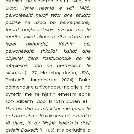
pikërisht në vjeshtën e vitit 1488, në 
Skoci: 
Ishte vjeshta e vitit 1488, 
përkatësisht muaji tetor dhe situata 
politike në Skoci po përkeqësohej, 
forcat angleze kishin synuar me të 
madhe tokat skoceze dhe alarmi po 
jepej gjithandej. Kështu që, 
përkohësisht, shkollat, kishat dhe 
objektet tjera institucionale do të 
mbylleshin deri në përmirësim të 
situatës
 (f. 27, Më mbaj dorën, URA, 
Prishtinë, funddhjetor 2024). Duke 
përmendur e (zh)vendosur ngjarje si në 
qytetin, me të njëjtin emërtim edhe 
sot-Dalkeith, apo fshatin Cullen etj.: 
Pas një dite të mbushur me çaste të 
paharrueshme të vulosura në zemrat e 
të dyve, të dy fillojnë kalërimin drejt 
qytetit Dalkeith 
(f. 185). Një periudhë e 