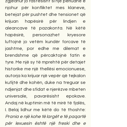
zgjedhur jo rastësisht si një periudhë e 
njohur për konfliktet mes klaneve, 
betejat për pushtet dhe tensionet që 
krijuan hapësirë për lindjen e 
aleancave të pazakonta. Në këtë 
hapësirë, personazhet kryesore 
luftojnë jo vetëm kundër forcave të 
jashtme, por edhe me dilemat e 
brendshme që përcaktojnë fatin e 
tyre. Me një sy të mprehtë për detajet 
historike me një thellësi emocionuese, 
autorja ka krijuar një vepër që tejkalon 
kufijtë dhe kohën, duke na treguar se 
ndjenjat dhe sfidat e njerëzve mbeten 
universale, pavarësisht epokave. 
Andaj në kuptimin më të mirë të fjalës, 
I. Belaj lidhur me këtë do të thoshte: 
Prania e një kohe të largët e të paqartë 
për lexuesin është një freski dhe e 