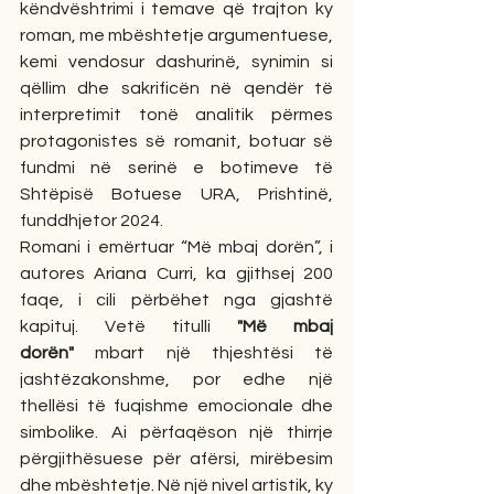
këndvështrimi i temave që trajton ky 
roman, me mbështetje argumentuese, 
kemi vendosur dashurinë, synimin si 
qëllim dhe sakrificën në qendër të 
interpretimit tonë analitik përmes 
protagonistes së romanit, botuar së 
fundmi në serinë e botimeve të 
Shtëpisë Botuese URA, Prishtinë, 
funddhjetor 2024.
Romani i emërtuar “Më mbaj dorën”, i 
autores Ariana Curri, ka gjithsej 200 
faqe, i cili përbëhet nga gjashtë 
kapituj. Vetë titulli 
"Më mbaj 
dorën"
 mbart një thjeshtësi të 
jashtëzakonshme, por edhe një 
thellësi të fuqishme emocionale dhe 
simbolike. Ai përfaqëson një thirrje 
përgjithësuese për afërsi, mirëbesim 
dhe mbështetje. Në një nivel artistik, ky 