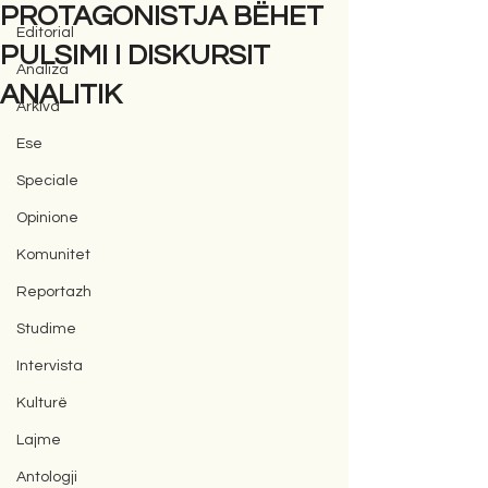
PROTAGONISTJA BËHET
Editorial
PULSIMI I DISKURSIT
Analiza
ANALITIK
Arkiva
Ese
Speciale
Opinione
Komunitet
Reportazh
Studime
Intervista
Kulturë
Lajme
Antologji