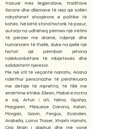
trazuar mes legjendave, traditave 
fisnore dhe dilemave të reja që sollën 
ndryshimet shoqërore e politike të 
kohës. Në këtë sfond historik të pasur, 
autorja na udhëheq përmes një rrëfimi 
të përzier me dramë, ndjenjë dhe 
humanizëm të thellë, duke na sjellë një 
histori që përmban jehona 
ndërkombëtare të mbijetesës dhe 
solidaritetit njerëzor.
Me një stil të veçantë narrativ, Ariana 
ndërthur personazhe të përshkruara 
me detaje të mprehta, të tillë me 
emërtime etnike: Eileen, Mabel e motra 
e saj, Arturi i ati, Nëna, Gjyshja, 
Margaret, Mësuese Darvina, Kelvin, 
Morgan, Gavin, Fergus, Evanderi, 
Arabella, Lorna Traser, Xhaxhi Hamshi, 
Crig Brain i dashuri dhe më vonë 