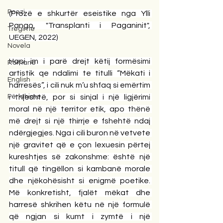
Poezi
(Prozë e shkurtër eseistike nga Ylli 
Pango, "Transplanti i Paganinit", 
Tregime
UEGEN, 2022)
Novela
Hapi im i parë drejt këtij formësimi 
Romane
artistik qe ndalimi te titulli “Mëkati i 
English
harresës”, i cili nuk m’u shfaq si emërtim 
Përkthime
i thjeshtë, por si sinjal i një ligjërimi 
moral në një territor etik, apo thënë 
më drejt si një thirrje e fshehtë ndaj 
ndërgjegjes. Nga i cili buron në vetvete 
një gravitet që e çon lexuesin përtej 
kureshtjes së zakonshme: është një 
titull që tingëllon si kambanë morale 
dhe njëkohësisht si enigmë poetike. 
Më konkretisht, fjalët mëkat dhe 
harresë shkrihen këtu në një formulë 
që ngjan si kumt i zymtë i një 