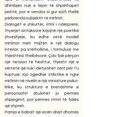
dhimbjen nuk e lejon të shpërhapet 
jashtë, por e vendos si gur sizifi thellë 
përbrenda subjektit të rrëfimit.
Dialogët e shkurtër, ritmi i ndërprerë, 
thyerjet sintaksore krijojnë një poetikë 
zhveshjeje, ku edhe vetë modeli 
rrëfimor merr trajtën e një dialogu 
interior: pa stërhollime, i formuluar me 
thjeshtësi thelbësore. Çdo fjali përçon 
një tension të heshtur, thjesht një e 
vërtetë që nuk i detyrohet zërit për t’u 
kuptuar. Kjo zgjedhje stilistike e ngre 
rrëfimin në nivelin e një miniature psiko-
lirike, ku struktura e brendshme e 
personazhit zbulohet jo përmes 
shpjegimit, por përmes ritmit të fjalës 
që shpreh.
Pamja e babait që ecën drejt dhomës 