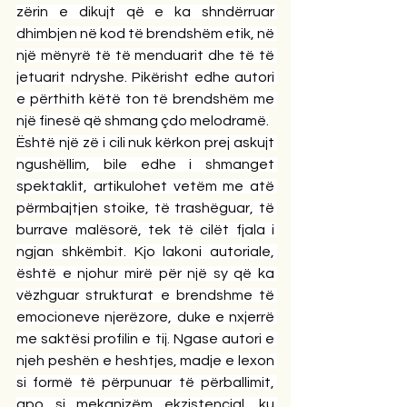
zërin e dikujt që e ka shndërruar 
dhimbjen në kod të brendshëm etik, në 
një mënyrë të të menduarit dhe të të 
jetuarit ndryshe. Pikërisht edhe autori 
e përthith këtë ton të brendshëm me 
një finesë që shmang çdo melodramë.
Është një zë i cili nuk kërkon prej askujt 
ngushëllim, bile edhe i shmanget 
spektaklit, artikulohet vetëm me atë 
përmbajtjen stoike, të trashëguar, të 
burrave malësorë, tek të cilët fjala i 
ngjan shkëmbit. Kjo lakoni autoriale, 
është e njohur mirë për një sy që ka 
vëzhguar strukturat e brendshme të 
emocioneve njerëzore, duke e nxjerrë 
me saktësi profilin e tij. Ngase autori e 
njeh peshën e heshtjes, madje e lexon 
si formë të përpunuar të përballimit, 
apo si mekanizëm ekzistencial, ku 