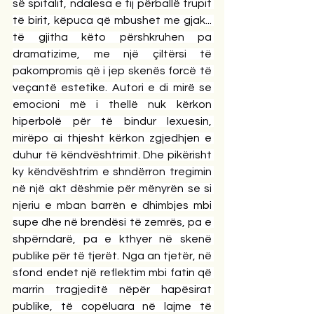
së spitalit, ndalesa e tij përballë trupit 
të birit, këpuca që mbushet me gjak... 
të gjitha këto përshkruhen pa 
dramatizime, me një çiltërsi të 
pakompromis që i jep skenës forcë të 
veçantë estetike. Autori e di mirë se 
emocioni më i thellë nuk kërkon 
hiperbolë për të bindur lexuesin, 
mirëpo ai thjesht kërkon zgjedhjen e 
duhur të këndvështrimit. Dhe pikërisht 
ky këndvështrim e shndërron tregimin 
në një akt dëshmie për mënyrën se si 
njeriu e mban barrën e dhimbjes mbi 
supe dhe në brendësi të zemrës, pa e 
shpërndarë, pa e kthyer në skenë 
publike për të tjerët. Nga an tjetër, në 
sfond endet një reflektim mbi fatin që 
marrin tragjeditë nëpër hapësirat 
publike, të copëluara në lajme të 