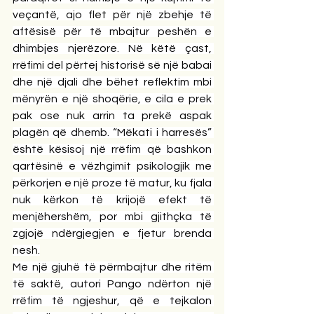
veçantë, ajo flet për një zbehje të 
aftësisë për të mbajtur peshën e 
dhimbjes njerëzore. Në këtë çast, 
rrëfimi del përtej historisë së një babai 
dhe një djali dhe bëhet reflektim mbi 
mënyrën e një shoqërie, e cila e prek 
pak ose nuk arrin ta prekë aspak 
plagën që dhemb. “Mëkati i harresës” 
është kësisoj një rrëfim që bashkon 
qartësinë e vëzhgimit psikologjik me 
përkorjen e një proze të matur, ku fjala 
nuk kërkon të krijojë efekt të 
menjëhershëm, por mbi gjithçka të 
zgjojë ndërgjegjen e fjetur brenda 
nesh.
Me një gjuhë të përmbajtur dhe ritëm 
të saktë, autori Pango ndërton një 
rrëfim të ngjeshur, që e tejkalon 