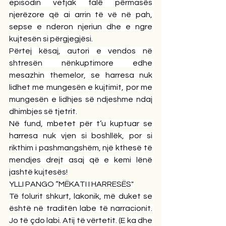
episodin vetjak falë përmasës 
njerëzore që ai arrin të vë në pah, 
sepse e nderon njeriun dhe e ngre 
kujtesën si përgjegjësi.
Përtej kësaj, autori e vendos në 
shtresën nënkuptimore edhe 
mesazhin themelor, se harresa nuk 
lidhet me mungesën e kujtimit, por me 
mungesën e lidhjes së ndjeshme ndaj 
dhimbjes së tjetrit.
Në fund, mbetet për t’u kuptuar se 
harresa nuk vjen si boshllëk, por si 
rikthim i pashmangshëm, një kthesë të 
mendjes drejt asaj që e kemi lënë 
jashtë kujtesës!
YLLI PANGO “MËKATI I HARRESËS"
Të folurit shkurt, lakonik, më duket se 
është në traditën labe të narracionit. 
Jo të çdo labi. Atij të vërtetit. (E ka dhe 