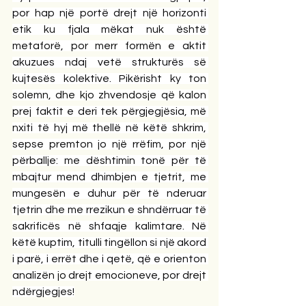
por hap një portë drejt një horizonti 
etik ku fjala mëkat nuk është 
metaforë, por merr formën e aktit 
akuzues ndaj vetë strukturës së 
kujtesës kolektive. Pikërisht ky ton 
solemn, dhe kjo zhvendosje që kalon 
prej faktit e deri tek përgjegjësia, më 
nxiti të hyj më thellë në këtë shkrim, 
sepse premton jo një rrëfim, por një 
përballje: me dështimin tonë për të 
mbajtur mend dhimbjen e tjetrit, me 
mungesën e duhur për të nderuar 
tjetrin dhe me rrezikun e shndërruar të 
sakrificës në shfaqje kalimtare. Në 
këtë kuptim, titulli tingëllon si një akord 
i parë, i errët dhe i qetë, që e orienton 
analizën jo drejt emocioneve, por drejt 
ndërgjegjes!