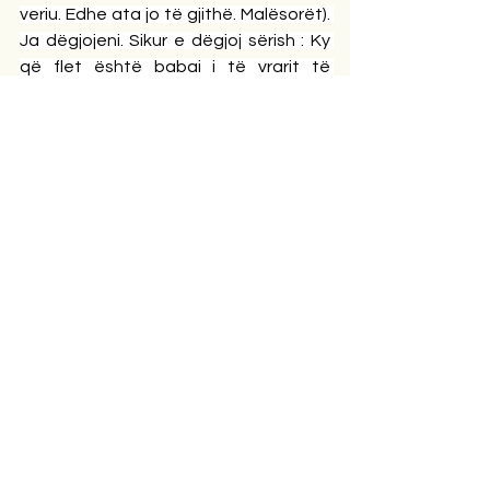
veriu. Edhe ata jo të gjithë. Malësorët). 
Ja dëgjojeni. Sikur e dëgjoj sërish : Ky 
që flet është babai i të vrarit të 
RENEAS. Trupave speciale.Vrarë në 
përpjekje me banditë. E shfaqën sot 
në TV. E shfaqën si shfaqje. Si scoop.
“Erdhi shoferi, - tregon burri. - Eja! - tha. 
- Është plagosur pak Elhami.”
“Ec, - i thashë, - është vrarë!”
“Jo, është plagosur.”
“Ec, - i thashë, - ...ishte me 150 a më 
shumë në orë... Ec. Nuk është plagosur. 
E di që është vrarë.”
“Hyj në dhomën ku është djali. Νë 
spital. Mbushur gjak. Djali rri shtrirë atje. 
Nuk lëviz. I afrohem.Gjaku rrjedh nga 
shtrati... M’u mbush këpuca me gjak.”
Fytyra e babait nuk lëviz. As qerpiku. 
Nuk ka lot. Është tharë pa dalë. Që 