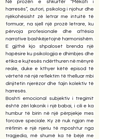
Në prozën e shkurtër “Mëkati i 
harresës”, autori, psikolog i njohur dhe 
njëkohësisht zë letrar me intuitë të 
formuar, na sjell një prozë letrare, ku 
përvoja profesionale dhe aftësia 
narrative bashkëjetojnë harmonishëm. 
E gjithë kjo shpaloset brenda një 
hapësire ku psikologjia e dhimbjes dhe 
etika e kujtesës ndërthuren në mënyrë 
reale, duke e kthyer këtë episod të 
vërtetë në një reflektim të thelluar mbi 
dinjitetin njerëzor dhe fajin kolektiv të 
harresës.
Boshti emocional subjektiv i tregimit 
është zëri lakonik i një babai, i cili e ka 
humbur të birin në një përpjekje mes 
forcave speciale. Ky zë nuk ngjan me 
rrëfimin e një njeriu të mposhtur nga 
tragjedia, më shumë ka të bëjë me 