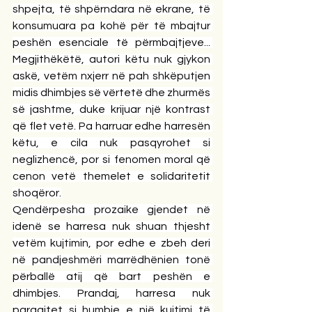
shpejta, të shpërndara në ekrane, të 
konsumuara pa kohë për të mbajtur 
peshën esenciale të përmbajtjeve... 
Megjithëkëtë, autori këtu nuk gjykon 
askë, vetëm nxjerr në pah shkëputjen 
midis dhimbjes së vërtetë dhe zhurmës 
së jashtme, duke krijuar një kontrast 
që flet vetë. Pa harruar edhe harresën 
këtu, e cila nuk pasqyrohet si 
neglizhencë, por si fenomen moral që 
cenon vetë themelet e solidaritetit 
shoqëror.
Qendërpesha prozaike gjendet në 
idenë se harresa nuk shuan thjesht 
vetëm kujtimin, por edhe e zbeh deri 
në pandjeshmëri marrëdhënien tonë 
përballë atij që bart peshën e 
dhimbjes. Prandaj, harresa nuk 
paraqitet si humbje e një kujtimi të 