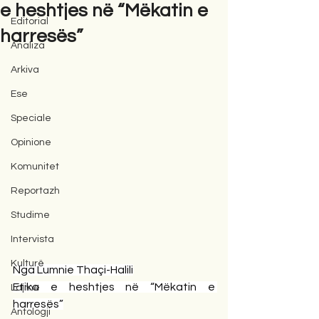
e heshtjes në “Mëkatin e
Editorial
harresës”
Analiza
Arkiva
Ese
Speciale
Opinione
Komunitet
Reportazh
Studime
Intervista
Kulturë
Nga Lumnie Thaçi-Halili
Etika e heshtjes në “Mëkatin e 
Lajme
harresës”
Antologji