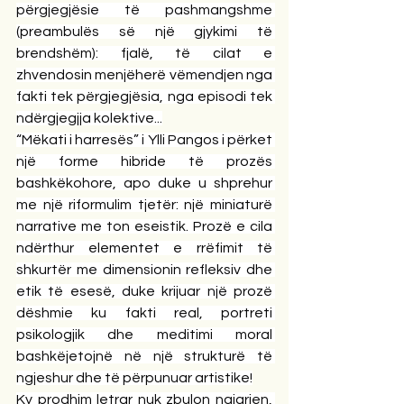
përgjegjësie të pashmangshme 
(preambulës së një gjykimi të 
brendshëm): fjalë, të cilat e 
zhvendosin menjëherë vëmendjen nga 
fakti tek përgjegjësia, nga episodi tek 
ndërgjegjja kolektive...
“Mëkati i harresës” i Ylli Pangos i përket 
një forme hibride të prozës 
bashkëkohore, apo duke u shprehur 
me një riformulim tjetër: një miniaturë 
narrative me ton eseistik. Prozë e cila 
ndërthur elementet e rrëfimit të 
shkurtër me dimensionin refleksiv dhe 
etik të esesë, duke krijuar një prozë 
dëshmie ku fakti real, portreti 
psikologjik dhe meditimi moral 
bashkëjetojnë në një strukturë të 
ngjeshur dhe të përpunuar artistike!
Ky prodhim letrar nuk zbulon ngjarjen, 