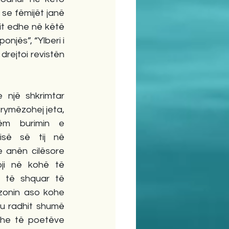
se fëmijët janë 
it edhe në këtë 
njës”, “Ylberi i 
drejtoi revistën 
 një shkrimtar 
frymëzohej jeta, 
m burimin e 
isë së tij në 
 anën cilësore 
oji në kohë të 
e të shquar të 
zonin aso kohe 
u radhit shumë 
he të poetëve 