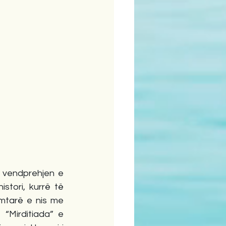
 vendprehjen e 
tori, kurrë të 
imtarë e nis me 
“Mirditiada” e 