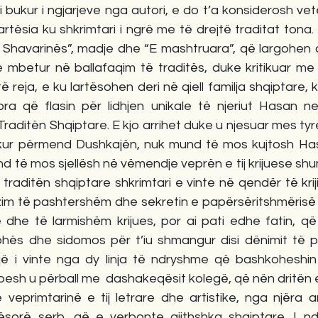
 i bukur i ngjarjeve nga autori, e do t’a konsiderosh ve
lartësia ku shkrimtari i ngrë me të drejtë traditat tona.
i Shavarinës”, madje dhe “E mashtruara”, që largohen d
ke mbetur në ballafaqim të traditës, duke kritikuar me
 reja, e ku lartësohen deri në qiell familja shqiptare, k
pra që flasin për lidhjen unikale të njeriut Hasan ne
e Traditën Shqiptare. E kjo arrihet duke u njesuar mes t
ur përmend Dushkajën, nuk mund të mos kujtosh Hasan
nd të mos sjellësh në vëmendje veprën e tij krijuese sh
traditën shqiptare shkrimtari e vinte në qendër të kriji
im të pashtershëm dhe sekretin e papërsëritshmërisë 
ë dhe të larmishëm krijues, por ai pati edhe fatin, që
hës dhe sidomos për t’iu shmangur disi dënimit të 
ë i vinte nga dy linja të ndryshme që bashkoheshin
shpesh u përball me  dashakeqësit kolegë, që nën dritën 
veprimtarinë e tij letrare dhe artistike, nga njëra an
ësorë serb, që e verbonte gjithshka shqiptare. I n