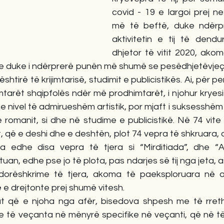
covid - 19 e largoi prej n
më të beftë, duke ndërpr
aktivitetin e tij të dendu
dhjetor të vitit 2020, ako
dhe duke i ndërprerë punën më shumë se pesëdhjetëvjeç
shtirë të krijimtarisë, studimit e publicistikës. Ai, për pe
imtarët shqipfolës ndër më prodhimtarët, i njohur kryesi
me nivel të admirueshëm artistik, por mjaft i suksesshëm
 romanit, si dhe në studime e publicistikë. Në 74 vite je
, që e deshi dhe e deshtën, plot 74 vepra të shkruara, dh
 edhe disa vepra të tjera si “Mirditiada”, dhe “A
uan, edhe pse jo të plota, pas ndarjes së tij nga jeta, a
orëshkrime të tjera, akoma të paeksploruara në ark
ë e drejtonte prej shumë vitesh.
 që e njoha nga afër, bisedova shpesh me të rreth k
ve të veçanta në mënyrë specifike në veçanti, që në të