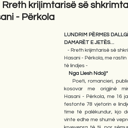
 Rreth krijimtarisë së shkrimta
ni - Përkola
gime
Novela
Romane
English
Përkth
LUNDRIM PȄRMES DALLGȄ
DAMARȄT E JETȄS…
   - Rreth krijimtarisë së shk
Hasani - Përkola, me rastin e
të lindjes -
    Nga Llesh Ndoj)*
    Poeti, romancieri, public
kosovar me origjinë mir
Hasani - Përkola, me 16 ja
festonte 78 vjetorin e lindj
time të palëkundur, kjo da
vinte edhe me shumë vepra 
kryevepra të tij, por sëmu