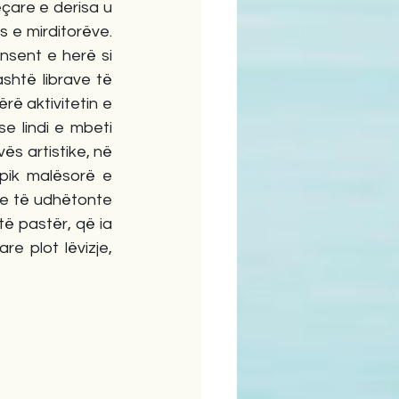
eçare e derisa u 
s e mirditorëve. 
nsent e herë si 
htë librave të 
rë aktivitetin e 
e lindi e mbeti 
ës artistike, në 
pik malësorë e 
te të udhëtonte 
të pastër, që ia 
e plot lëvizje, 