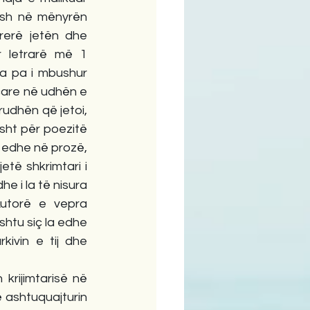
esh në mënyrën 
erë jetën dhe 
r letrarë më 1 
ma pa i mbushur 
are në udhën e 
rudhën që jetoi, 
sht për poezitë 
 edhe në prozë, 
të shkrimtari i 
e i la të nisura 
utorë e vepra 
shtu siç la edhe 
ivin e tij dhe 
rijimtarisë në 
 ashtuquajturin 