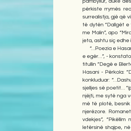
pambyllur, duke dës
përkiste rrymës real
surrealistja, gjë që 
të dytën “Dallgët e v
me Malin”, apo “Mird
jeta, ashtu siç edhe 
      “…Poezia e Has
e egër…”, - konstaton
titullin “Degë e Bler
Hasani - Përkola: “
konkluduar: “…Dashur
sjelljes së poetit… 
njëjti, me sytë nga v
më të plotë, besnik
njerëzore. Romanet 
vdekjes”, “Pikëllim
letërsinë shqipe, n