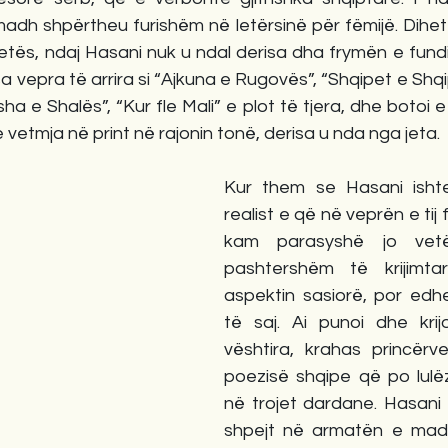
 madh shpërtheu furishëm në letërsinë për fëmijë. Dihet 
 jetës, ndaj Hasani nuk u ndal derisa dha frymën e fund
isa vepra të arrira si “Ajkuna e Rugovës”, “Shqipet e Shqipo
ha e Shalës”, “Kur fle Mali” e plot të tjera, dhe botoi e 
 e vetmja në print në rajonin tonë, derisa u nda nga jeta.
Kur them se Hasani ishte
realist e që në veprën e tij 
kam parasyshë jo vetë
pashtershëm të krijimtar
aspektin sasiorë, por edhe
të saj. Ai punoi dhe krij
vështira, krahas princërv
poezisë shqipe që po lulë
në trojet dardane. Hasani 
shpejt në armatën e mad