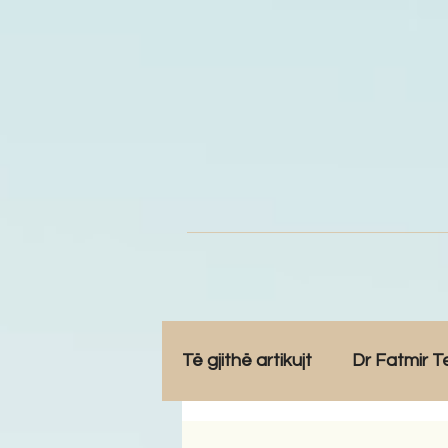
Të gjithë artikujt
Dr Fatmir T
Opinione
Komunitet