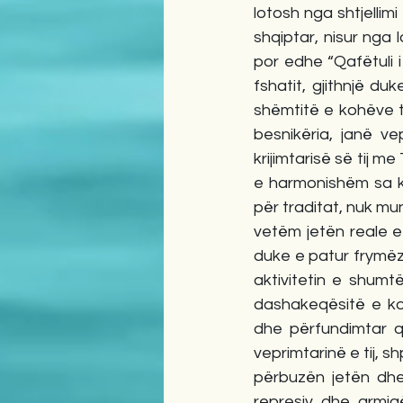
lotosh nga shtjellimi
shqiptar, nisur nga 
por edhe “Qafëtuli 
fshatit, gjithnjë du
shëmtitë e kohëve të
besnikëria, janë ve
krijimtarisë së tij m
e harmonishëm sa k
për traditat, nuk mu
vetëm jetën reale e 
duke e patur frymëz
aktivitetin e shumt
dashakeqësitë e ko
dhe përfundimtar q
veprimtarinë e tij, 
përbuzën jetën dhe 
represiv dhe armiq