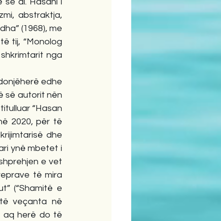
e ai. Hasani i 
mi, abstraktja, 
rdha” (1968), me 
të tij, “Monolog 
shkrimtarit nga 
ndonjëherë edhe 
ë së autorit nën 
titulluar “Hasan 
ë 2020, për të 
rijimtarisë dhe 
ri ynë mbetet i 
 shprehjen e vet 
eprave të mira 
t” (“Shamitë e 
 të veçanta në 
 aq herë do të 