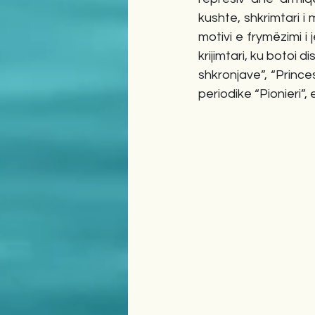
kushte, shkrimtari i
motivi e frymëzimi i
krijimtari, ku botoi d
shkronjave”, “Princes
periodike “Pionieri”,