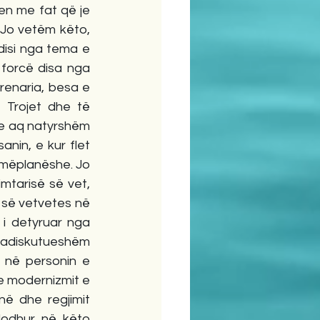
ten me fat që je 
 Jo vetëm këto, 
isi nga tema e 
 forcë disa nga 
renaria, besa e 
 Trojet dhe të 
yre aq natyrshëm 
in, e kur flet 
umëplanëshe. Jo 
mtarisë së vet, 
së vetvetes në 
 i detyruar nga 
padiskutueshëm 
 në personin e 
e modernizmit e 
ë dhe regjimit 
dodhur në këto 