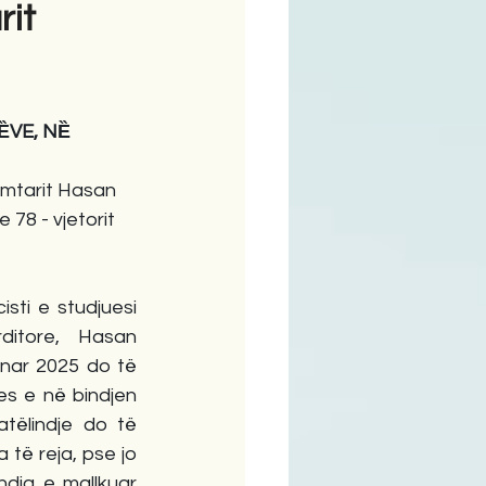
rit
ime
VE, NȄ 
rimtarit Hasan 
 78 - vjetorit 
isti e studjuesi 
ditore, Hasan 
nar 2025 do të 
es e në bindjen 
tëlindje do të 
të reja, pse jo 
ndja e mallkuar 