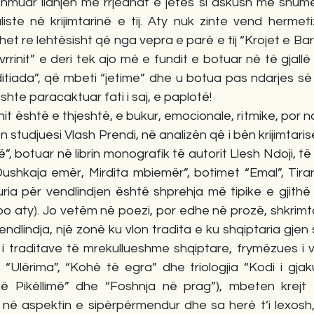
hmuar lidhjen me rrjedhat e jetës si askush më shumë s
iste në krijimtarinë e tij. Aty nuk zinte vend hermetiz
vihet re lehtësisht që nga vepra e parë e tij “Krojet e Ba
rrinit” e deri tek ajo më e fundit e botuar në të gjallë 
itiada”, që mbeti “jetime” dhe u botua pas ndarjes së 
ishte paracaktuar fati i saj, e paplotë!
anit është e thjeshtë, e bukur, emocionale, ritmike, por 
 studjuesi Vlash Prendi, në analizën që i bën krijimtaris
të”, botuar në librin monografik të autorit Llesh Ndoji, të 
Dushkaja emër, Mirdita mbiemër”, botimet “Emal”, Tiran
ia për vendlindjen është shprehja më tipike e gjithë k
“(po aty). Jo vetëm në poezi, por edhe në prozë, shkrimta
endlindja, një zonë ku vlon tradita e ku shqiptaria gjen
 i traditave të mrekullueshme shqiptare, frymëzues i v
“Ulërima”, “Kohë të egra” dhe triologjia “Kodi i gjaku
 në Pikëllimë” dhe “Foshnja në prag”), mbeten krejt
ë në aspektin e sipërpërmendur dhe sa herë t’i lexosh,