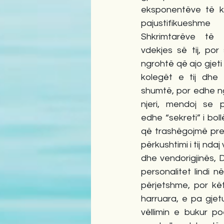
eksponentëve të kr
pajustifikuesh
Shkrimtarëve të
vdekjes së tij, por
ngrohtë që ajo gjeti
kolegët e tij dhe l
shumtë, por edhe nga 
njeri, mendoj se p
edhe “sekreti” i boll
që trashëgojmë prej
përkushtimi i tij ndaj
dhe vendorigjinës, D
personalitet lindi 
përjetshme, por kët
harruara, e pa gjetu
vëllimin e bukur po