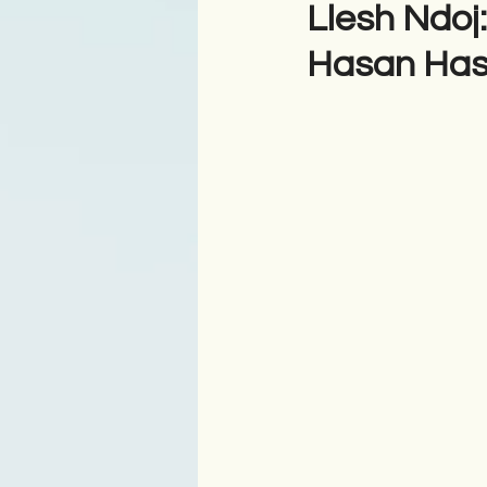
Llesh Ndoj:
Hasan Hasa
Antologji
Poezi
Tre