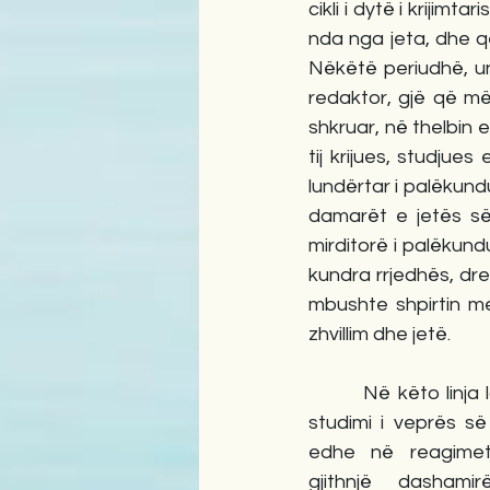
cikli i dytë i krijim
nda nga jeta, dhe që 
Nëkëtë periudhë, unë
redaktor, gjë që më
shkruar, në thelbin e 
tij krijues, studjue
lundërtar i palëkundu
damarët e jetës së 
mirditorë i palëkund
kundra rrjedhës, drej
mbushte shpirtin me 
zhvillim dhe jetë.
        Në këto linja 
studimi i veprës së 
edhe në reagimet
gjithnjë dashami