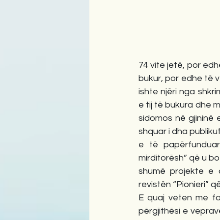
74 vite jetë, por e
bukur, por edhe të vë
ishte njëri nga shkr
e tij të bukura dhe 
sidomos në gjininë e
shquar i dha publikut
e të papërfunduara
mirditorësh” që u bot
shumë projekte e d
revistën “Pionieri” q
E quaj veten me fat
përgjithësi e vepra