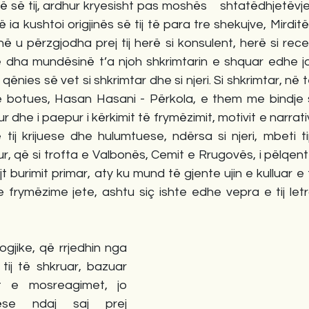
tarisë së tij, ardhur kryesisht pas moshës    shtatëdhjetëvj
ia kushtoi origjinës së tij të para tre shekujve, Mirditë
 u përzgjodha prej tij herë si konsulent, herë si rece
 dha mundësinë t’a njoh shkrimtarin e shquar edhe jas
qënies së vet si shkrimtar dhe si njeri. Si shkrimtar, në të
s e botues, Hasan Hasani - Përkola, e them me bindje s
r dhe i paepur i kërkimit të frymëzimit, motivit e narrativ
tij krijuese dhe hulumtuese, ndërsa si njeri, mbeti ti
ur, që si trofta e Valbonës, Cemit e Rrugovës, i pëlqen
t burimit primar, aty ku mund të gjente ujin e kulluar e 
frymëzime jete, ashtu siç ishte edhe vepra e tij letrar
logjike, që rrjedhin nga 
tij të shkruar, bazuar 
 e mosreagimet, jo 
rëse ndaj saj prej 