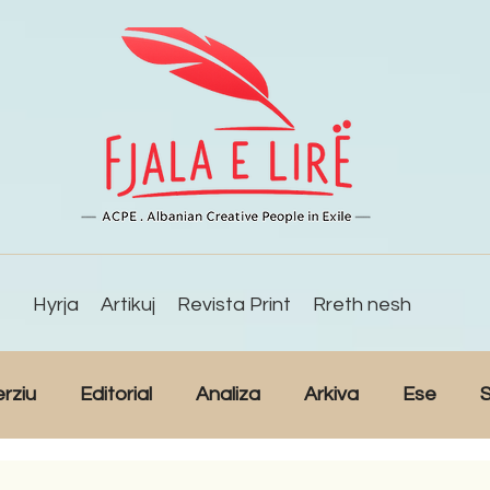
Hyrja
Artikuj
Revista Print
Rreth nesh
erziu
Editorial
Analiza
Arkiva
Ese
S
Reportazh
Studime
Intervista
Kulturë