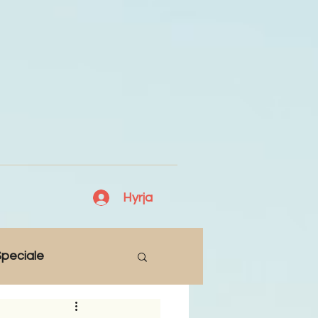
Hyrja
peciale
Lajme